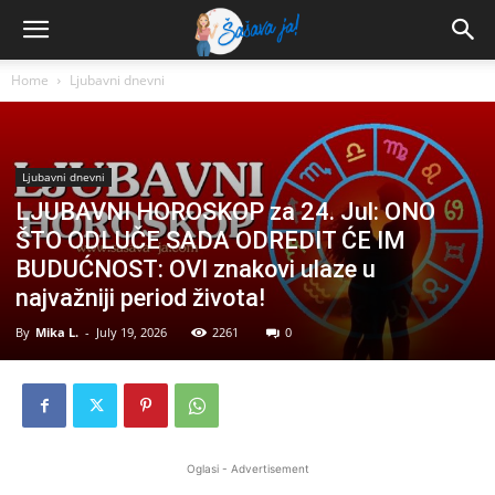
Home
Ljubavni dnevni
Ljubavni dnevni
LJUBAVNI HOROSKOP za 24. Jul: ONO
ŠTO ODLUČE SADA ODREDIT ĆE IM
BUDUĆNOST: OVI znakovi ulaze u
najvažniji period života!
By
Mika L.
-
July 19, 2026
2261
0
Oglasi - Advertisement