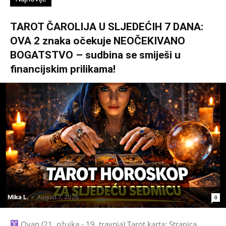
TAROT ČAROLIJA U SLJEDEĆIH 7 DANA:
OVA 2 znaka očekuje NEOČEKIVANO
BOGATSTVO – sudbina se smiješi u
financijskim prilikama!
Mika L.
-
August 7, 2026
0
Ovan (21. ožujka - 19. travnja) Tarot karta: Stranica