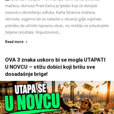
mačeva, obrnuta Pred Vama je tjedan koji će donijeti
izazove u donošenju odluka. Karta Stranica mačeva,
obrnuta, sugerira da se nalazite u situaciji gdje osjećate
potrebu da učinite ispravnu stvar, no možda ne ostvarujete
željene rezultate. Impulsivnost...
Read more
OVA 3 znaka uskoro bi se mogla UTAPATI
U NOVCU – stižu dobici koji brišu sve
dosadašnje brige!