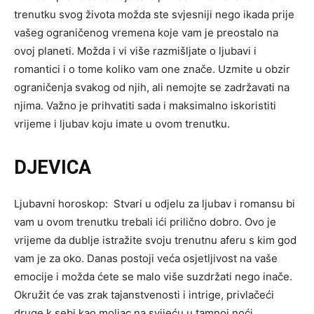
trenutku svog života možda ste svjesniji nego ikada prije
vašeg ograničenog vremena koje vam je preostalo na
ovoj planeti. Možda i vi više razmišljate o ljubavi i
romantici i o tome koliko vam one znače. Uzmite u obzir
ograničenja svakog od njih, ali nemojte se zadržavati na
njima. Važno je prihvatiti sada i maksimalno iskoristiti
vrijeme i ljubav koju imate u ovom trenutku.
DJEVICA
Ljubavni horoskop: Stvari u odjelu za ljubav i romansu bi
vam u ovom trenutku trebali ići prilično dobro. Ovo je
vrijeme da dublje istražite svoju trenutnu aferu s kim god
vam je za oko. Danas postoji veća osjetljivost na vaše
emocije i možda ćete se malo više suzdržati nego inače.
Okružit će vas zrak tajanstvenosti i intrige, privlačeći
druge k sebi kao moljac na svijeću u tamnoj noći.