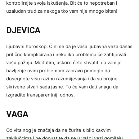
kontrolirajte svoja iskušenja. Bit će to nepotreban i
uzaludan trud za nekoga tko vam nije mnogo bitan!
DJEVICA
Ljubavni horoskop: Čini se da je vaša ljubavna veza danas
prilično komplicirana i nekoliko problema će zahtijevati
vašu pažnju. Međutim, uskoro ćete shvatiti da vam je
bavljenje ovim problemom zapravo pomoglo da
dosegnete višu razinu razumijevanja i da su brojne
skrivene stvari sada jasne. To će vam dati snagu da
izgradite transparentniji odnos.
VAGA
Od vitalnog je značaja da ne žurite s bilo kakvim
zaključcima i ne dopustite da se u vašoj vezi gomilaju