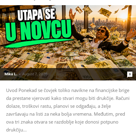
Mika L.
-
August 7, 2026
0
Uvod Ponekad se čovjek toliko navikne na financijske brige
da prestane vjerovati kako stvari mogu biti drukčije. Računi
dolaze, troškovi rastu, planovi se odgađaju, a želje
završavaju na listi za neka bolja vremena. Međutim, pred
ova tri znaka otvara se razdoblje koje donosi potpuno
drukčiju...