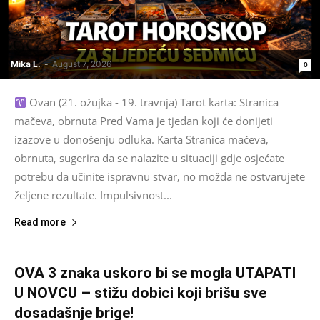
Mika L.
-
August 7, 2026
0
Ovan (21. ožujka - 19. travnja) Tarot karta: Stranica
mačeva, obrnuta Pred Vama je tjedan koji će donijeti
izazove u donošenju odluka. Karta Stranica mačeva,
obrnuta, sugerira da se nalazite u situaciji gdje osjećate
potrebu da učinite ispravnu stvar, no možda ne ostvarujete
željene rezultate. Impulsivnost...
Read more
OVA 3 znaka uskoro bi se mogla UTAPATI
U NOVCU – stižu dobici koji brišu sve
dosadašnje brige!