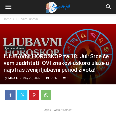
Home
Ljubavni dnevni
Ljubavni dnevni
LJUBAVNI HOROSKOP za 18. Jul: Srce će
vam zadrhtati! OVI znakovi uskoro ulaze u
najstrastveniji ljubavni period života!
By
Mika L.
-
May 25, 2026
6186
0
Oglasi - Advertisement