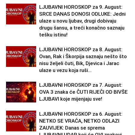
LJUBAVNI HOROSKOP za 9. August:
SRCE DANAS DONOSI ODLUKE: Jedni
ulaze u novu ljubav, drugi dobivaju
drugu šansu, a treći konačno saznaju
tešku istinu!
LJUBAVNI HOROSKOP za 8. August:
Ovan, Rak i Škorpija saznaju nešto što
nisu željeli čuti, Bik, Djevica i Jarac
ulaze u vezu koja ruši...
LJUBAVNI HOROSKOP za 7. August:
OVA 3 znaka će ČUTI RIJEČI OD BIVŠE
LJUBAVI koje mijenjaju sve!
LJUBAVNI HOROSKOP za 6. August:
NETKO SE VRAĆA, NETKO ODLAZI
ZAUVIJEK: Danas se sprema
LJUBAVNI UDAR koji će OVI znakovi