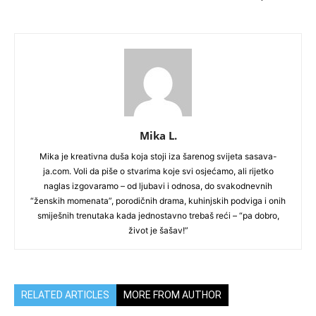
Mika L.
Mika je kreativna duša koja stoji iza šarenog svijeta sasava-
ja.com. Voli da piše o stvarima koje svi osjećamo, ali rijetko
naglas izgovaramo – od ljubavi i odnosa, do svakodnevnih
“ženskih momenata”, porodičnih drama, kuhinjskih podviga i onih
smiješnih trenutaka kada jednostavno trebaš reći – “pa dobro,
život je šašav!”
RELATED ARTICLES
MORE FROM AUTHOR