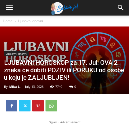
Home
Ljubavni dnevni
Ljubavni dnevni
LJUBAVNI HOROSKOP za 17. Jul: OVA 2
znaka će dobiti POZIV ili PORUKU od osobe
u koju je ZALJUBLJEN!
By
Mika L.
-
July 13, 2026
7740
0
Oglasi - Advertisement