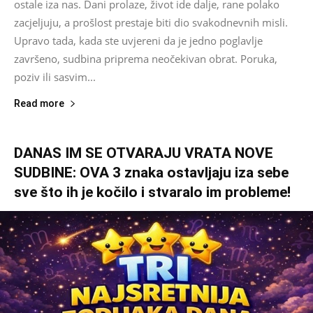
ostale iza nas. Dani prolaze, život ide dalje, rane polako
zacjeljuju, a prošlost prestaje biti dio svakodnevnih misli.
Upravo tada, kada ste uvjereni da je jedno poglavlje
završeno, sudbina priprema neočekivan obrat. Poruka,
poziv ili sasvim...
Read more
DANAS IM SE OTVARAJU VRATA NOVE
SUDBINE: OVA 3 znaka ostavljaju iza sebe
sve što ih je kočilo i stvaralo im probleme!