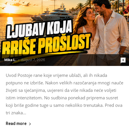
Mika L.
-
August 7, 2026
0
Uvod Postoje rane koje vrijeme ublaži, ali ih nikada
potpuno ne izbriše. Nakon velikih razočaranja mnogi nauče
živjeti sa sjećanjima, uvjereni da više nikada neće voljeti
istim intenzitetom. No sudbina ponekad priprema susret
koji briše godine tuge u samo nekoliko trenutaka. Pred ova
tri znaka...
Read more