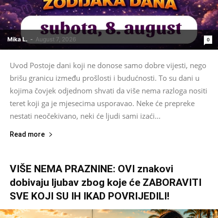
Mika L.
-
August 7, 2026
0
Uvod Postoje dani koji ne donose samo dobre vijesti, nego
brišu granicu između prošlosti i budućnosti. To su dani u
kojima čovjek odjednom shvati da više nema razloga nositi
teret koji ga je mjesecima usporavao. Neke će prepreke
nestati neočekivano, neki će ljudi sami izaći...
Read more
VIŠE NEMA PRAZNINE: OVI znakovi
dobivaju ljubav zbog koje će ZABORAVITI
SVE KOJI SU IH IKAD POVRIJEDILI!