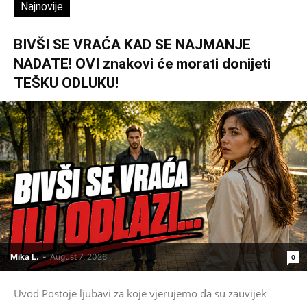
Najnovije
BIVŠI SE VRAĆA KAD SE NAJMANJE
NADATE! OVI znakovi će morati donijeti
TEŠKU ODLUKU!
Mika L.
-
August 7, 2026
0
Uvod Postoje ljubavi za koje vjerujemo da su zauvijek