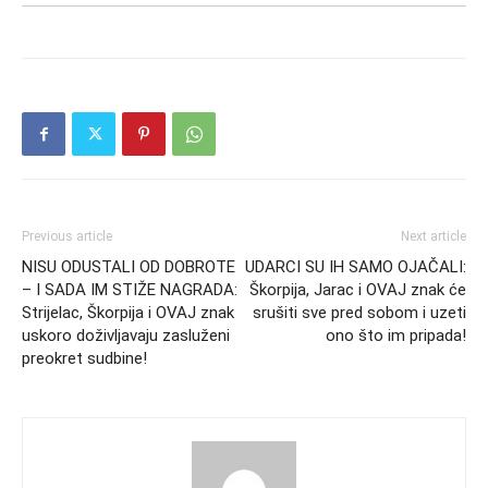
Previous article
Next article
NISU ODUSTALI OD DOBROTE
UDARCI SU IH SAMO OJAČALI:
– I SADA IM STIŽE NAGRADA:
Škorpija, Jarac i OVAJ znak će
Strijelac, Škorpija i OVAJ znak
srušiti sve pred sobom i uzeti
uskoro doživljavaju zasluženi
ono što im pripada!
preokret sudbine!