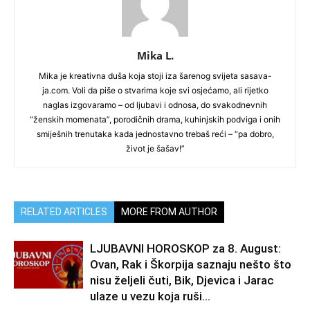
Mika L.
Mika je kreativna duša koja stoji iza šarenog svijeta sasava-
ja.com. Voli da piše o stvarima koje svi osjećamo, ali rijetko
naglas izgovaramo – od ljubavi i odnosa, do svakodnevnih
“ženskih momenata”, porodičnih drama, kuhinjskih podviga i onih
smiješnih trenutaka kada jednostavno trebaš reći – “pa dobro,
život je šašav!”
RELATED ARTICLES
MORE FROM AUTHOR
LJUBAVNI HOROSKOP za 8. August:
Ovan, Rak i Škorpija saznaju nešto što
nisu željeli čuti, Bik, Djevica i Jarac
ulaze u vezu koja ruši...