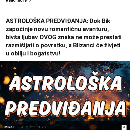
Read more
ASTROLOŠKA PREDVIĐANJA: Dok Bik
započinje novu romantičnu avanturu,
bivša ljubav OVOG znaka ne može prestati
razmišljati o povratku, a Blizanci će živjeti
u obilju i bogatstvu!
Mika L.
-
August 6, 2026
0