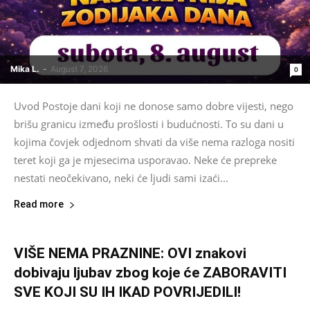
Mika L.
-
August 7, 2026
0
Uvod Postoje dani koji ne donose samo dobre vijesti, nego
brišu granicu između prošlosti i budućnosti. To su dani u
kojima čovjek odjednom shvati da više nema razloga nositi
teret koji ga je mjesecima usporavao. Neke će prepreke
nestati neočekivano, neki će ljudi sami izaći...
Read more
VIŠE NEMA PRAZNINE: OVI znakovi
dobivaju ljubav zbog koje će ZABORAVITI
SVE KOJI SU IH IKAD POVRIJEDILI!