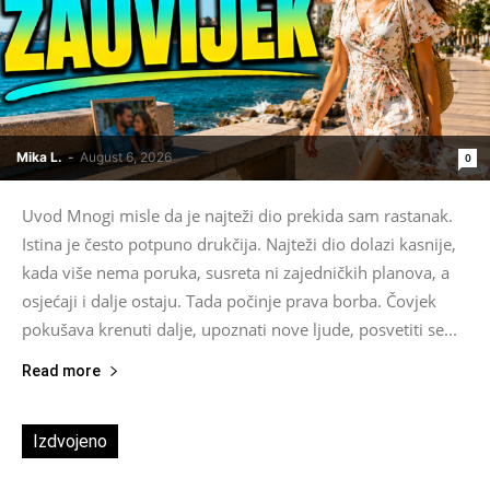
Mika L.
-
August 6, 2026
0
Uvod Mnogi misle da je najteži dio prekida sam rastanak.
Istina je često potpuno drukčija. Najteži dio dolazi kasnije,
kada više nema poruka, susreta ni zajedničkih planova, a
osjećaji i dalje ostaju. Tada počinje prava borba. Čovjek
pokušava krenuti dalje, upoznati nove ljude, posvetiti se...
Read more
Izdvojeno