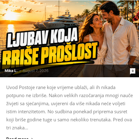
Mika L.
-
August 7, 2026
0
Uvod Postoje rane koje vrijeme ublaži, ali ih nikada
potpuno ne izbriše. Nakon velikih razočaranja mnogi nauče
živjeti sa sjećanjima, uvjereni da više nikada neće voljeti
istim intenzitetom. No sudbina ponekad priprema susret
koji briše godine tuge u samo nekoliko trenutaka. Pred ova
tri znaka...