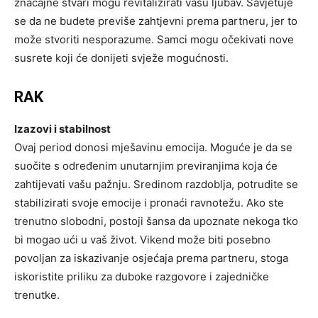
značajne stvari mogu revitalizirati vašu ljubav. Savjetuje
se da ne budete previše zahtjevni prema partneru, jer to
može stvoriti nesporazume. Samci mogu očekivati nove
susrete koji će donijeti svježe mogućnosti.
RAK
Izazovi i stabilnost
Ovaj period donosi mješavinu emocija. Moguće je da se
suočite s određenim unutarnjim previranjima koja će
zahtijevati vašu pažnju. Sredinom razdoblja, potrudite se
stabilizirati svoje emocije i pronaći ravnotežu. Ako ste
trenutno slobodni, postoji šansa da upoznate nekoga tko
bi mogao ući u vaš život. Vikend može biti posebno
povoljan za iskazivanje osjećaja prema partneru, stoga
iskoristite priliku za duboke razgovore i zajedničke
trenutke.