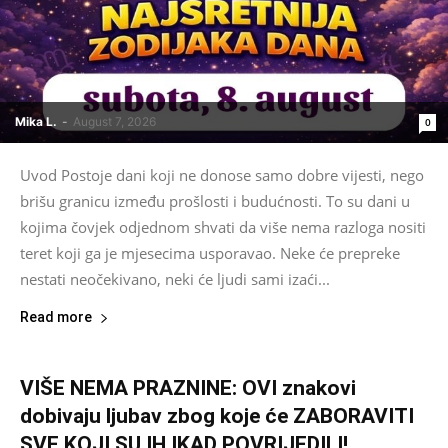
Mika L.
-
August 7, 2026
0
Uvod Postoje dani koji ne donose samo dobre vijesti, nego
brišu granicu između prošlosti i budućnosti. To su dani u
kojima čovjek odjednom shvati da više nema razloga nositi
teret koji ga je mjesecima usporavao. Neke će prepreke
nestati neočekivano, neki će ljudi sami izaći...
Read more
VIŠE NEMA PRAZNINE: OVI znakovi
dobivaju ljubav zbog koje će ZABORAVITI
SVE KOJI SU IH IKAD POVRIJEDILI!