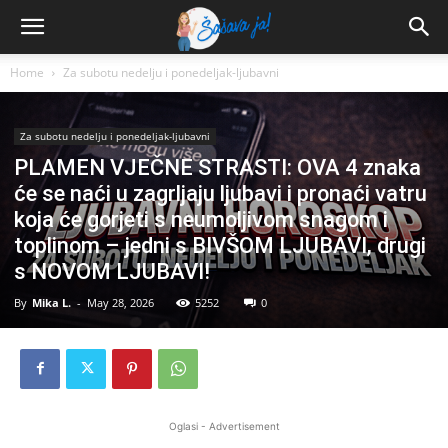
Home
Za subotu nedelju i ponedeljak-ljubavni
Za subotu nedelju i ponedeljak-ljubavni
PLAMEN VJEČNE STRASTI: OVA 4 znaka
će se naći u zagrljaju ljubavi i pronaći vatru
koja će gorjeti s neumoljivom snagom i
toplinom – jedni s BIVŠOM LJUBAVI, drugi
s NOVOM LJUBAVI!
By
Mika L.
-
May 28, 2026
5252
0
Oglasi - Advertisement