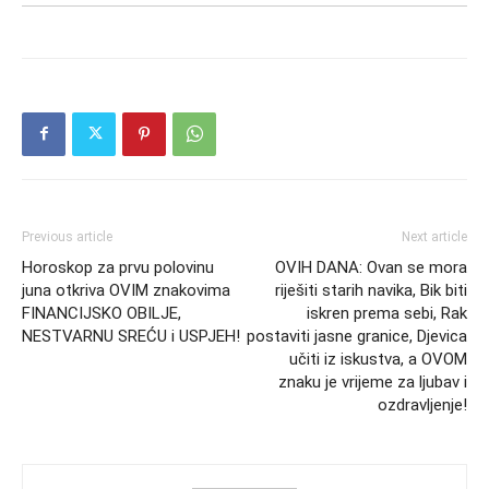
Previous article
Next article
Horoskop za prvu polovinu
OVIH DANA: Ovan se mora
juna otkriva OVIM znakovima
riješiti starih navika, Bik biti
FINANCIJSKO OBILJE,
iskren prema sebi, Rak
NESTVARNU SREĆU i USPJEH!
postaviti jasne granice, Djevica
učiti iz iskustva, a OVOM
znaku je vrijeme za ljubav i
ozdravljenje!