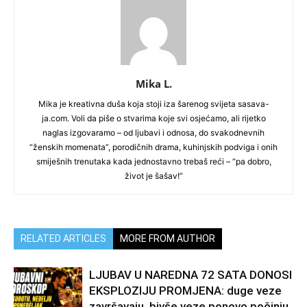
Mika L.
Mika je kreativna duša koja stoji iza šarenog svijeta sasava-
ja.com. Voli da piše o stvarima koje svi osjećamo, ali rijetko
naglas izgovaramo – od ljubavi i odnosa, do svakodnevnih
“ženskih momenata”, porodičnih drama, kuhinjskih podviga i onih
smiješnih trenutaka kada jednostavno trebaš reći – “pa dobro,
život je šašav!”
RELATED ARTICLES
MORE FROM AUTHOR
LJUBAV U NAREDNA 72 SATA DONOSI
EKSPLOZIJU PROMJENA: duge veze
završavaju, bivše veze ponovo počinju,