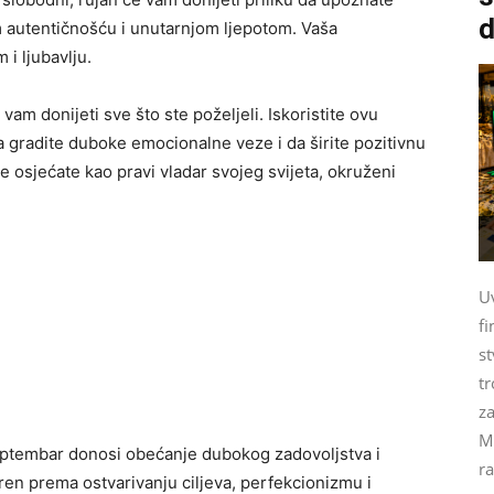
d
 autentičnošću i unutarnjom ljepotom. Vaša
i ljubavlju.
am donijeti sve što ste poželjeli. Iskoristite ovu
a gradite duboke emocionalne veze i da širite pozitivnu
 osjećate kao pravi vladar svojeg svijeta, okruženi
U
fi
st
tr
za
M
eptembar donosi obećanje dubokog zadovoljstva i
ra
ren prema ostvarivanju ciljeva, perfekcionizmu i