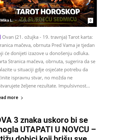
Mika L.
-
August 7, 2026
0
Ovan (21. ožujka - 19. travnja) Tarot karta:
tranica mačeva, obrnuta Pred Vama je tjedan
ji će donijeti izazove u donošenju odluka.
rta Stranica mačeva, obrnuta, sugerira da se
lazite u situaciji gdje osjećate potrebu da
činite ispravnu stvar, no možda ne
tvarujete željene rezultate. Impulsivnost...
ead more
VA 3 znaka uskoro bi se
ogla UTAPATI U NOVCU –
tižu dobici koji brišu sve