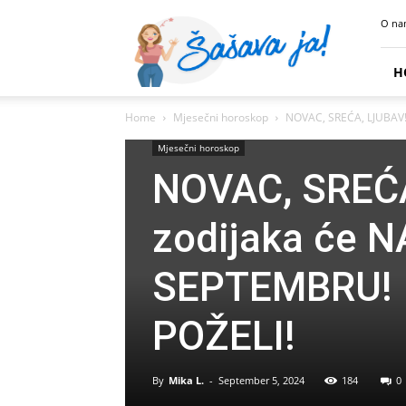
Sasava
O na
Ja
H
Home
Mjesečni horoskop
NOVAC, SREĆA, LJUBAV! 
Mjesečni horoskop
NOVAC, SREĆA
zodijaka će N
SEPTEMBRU! I
POŽELI!
By
Mika L.
-
September 5, 2024
184
0