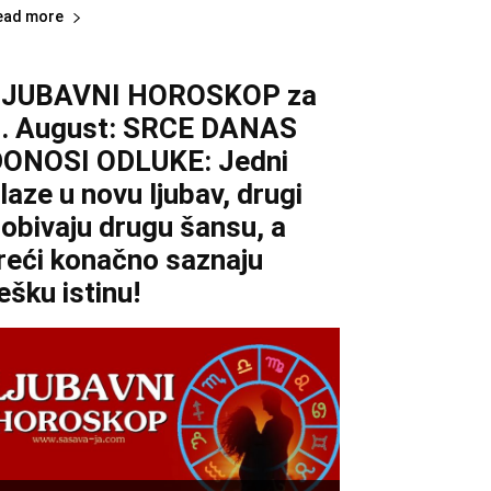
ead more
LJUBAVNI HOROSKOP za
. August: SRCE DANAS
ONOSI ODLUKE: Jedni
laze u novu ljubav, drugi
obivaju drugu šansu, a
reći konačno saznaju
ešku istinu!