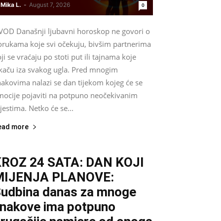
Mika L.
-
August 7, 2026
0
VOD Današnji ljubavni horoskop ne govori o
orukama koje svi očekuju, bivšim partnerima
ji se vraćaju po stoti put ili tajnama koje
skaču iza svakog ugla. Pred mnogim
nakovima nalazi se dan tijekom kojeg će se
mocije pojaviti na potpuno neočekivanim
estima. Netko će se...
ead more
ROZ 24 SATA: DAN KOJI
MIJENJA PLANOVE:
udbina danas za mnoge
nakove ima potpuno