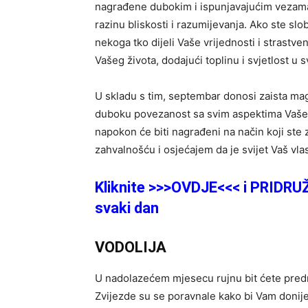
nagrađene dubokim i ispunjavajućim vezama
razinu bliskosti i razumijevanja. Ako ste sl
nekoga tko dijeli Vaše vrijednosti i strastve
Vašeg života, dodajući toplinu i svjetlost u 
U skladu s tim, septembar donosi zaista magi
duboku povezanost sa svim aspektima Vašeg 
napokon će biti nagrađeni na način koji ste 
zahvalnošću i osjećajem da je svijet Vaš vlas
Kliknite >>>OVDJE<<< i PRIDRU
svaki dan
VODOLIJA
U nadolazećem mjesecu rujnu bit ćete pred
Zvijezde su se poravnale kako bi Vam donije