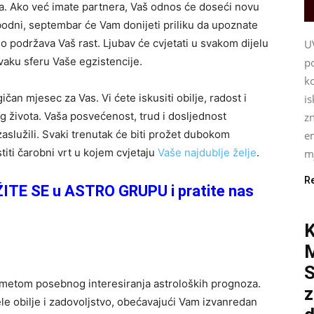
. Ako već imate partnera, Vaš odnos će doseći novu
obodni, septembar će Vam donijeti priliku da upoznate
no podržava Vaš rast. Ljubav će cvjetati u svakom dijelu
U
svaku sferu Vaše egzistencije.
p
ko
čan mjesec za Vas. Vi ćete iskusiti obilje, radost i
i
života. Vaša posvećenost, trud i dosljednost
z
zaslužili. Svaki trenutak će biti prožet dubokom
e
titi čarobni vrt u kojem cvjetaju
Vaše najdublje želje
.
mj
R
ŽITE SE u ASTRO GRUPU i pratite nas
K
S
metom posebnog interesiranja astroloških prognoza.
z
le obilje i zadovoljstvo, obećavajući Vam izvanredan