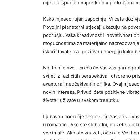
mjesec ispunjen napretkom u područjima nov
Kako mjesec rujan započinje, Vi ćete doživje
Povoljni planetarni utjecaji ukazuju na poveć
području. Vaša kreativnost i inovativnost bi
mogućnostima za materijalno napredovanje.
iskorištavate ovu pozitivnu energiju kako bist
No, to nije sve – sreća će Vas zasigurno prat
svijet iz različitih perspektiva i otvoreno p
avantura i neočekivanih prilika. Ovaj mjesec 
novih interesa. Privući ćete pozitivne vibrac
života i uživate u svakom trenutku.
Ljubavno područje također će zasjati za Vas
u romantici. Ako ste slobodni, možete očeki
već imate. Ako ste zauzeti, očekuje Vas har