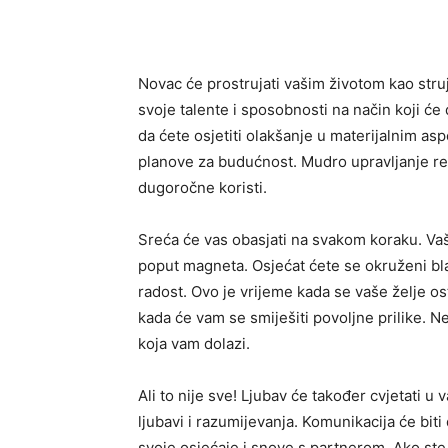
Novac će prostrujati vašim životom kao struja
svoje talente i sposobnosti na način koji će 
da ćete osjetiti olakšanje u materijalnim aspe
planove za budućnost. Mudro upravljanje re
dugoročne koristi.
Sreća će vas obasjati na svakom koraku. Vaš
poput magneta. Osjećat ćete se okruženi bla
radost. Ovo je vrijeme kada se vaše želje ost
kada će vam se smiješiti povoljne prilike. 
koja vam dolazi.
Ali to nije sve! Ljubav će također cvjetati u 
ljubavi i razumijevanja. Komunikacija će bit
svoje osjećaje i snove s partnerom. Ako ste 