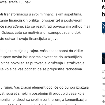
d
ca, sreće i ljubavi.
š
b
ti transformaciju u svojim financijskim aspektima.
anje financijskih prilika i prosperitet u poslovnom
t će nagrađene, što će rezultirati povećanim prihodima i
 Osjećat ćete se motivirano i samopouzdano dok
e ostvarili svoje financijske ciljeve.
iti tijekom cijelog rujna. Vaša sposobnost da vidite
ristupate novim iskustvima dovest će do uzbudljivih
bit će povoljan za putovanja, druženja i istraživanje
ije koje će Vas poticati da se prepustite radostima
U
r
m
 u rujnu. Vaš zračni element doći će do punog izražaja
su
vati susret s nekim posebnim ili produbiti veze koje
ot
monija i bliskost sa svojim partnerom, a komunikacija
d