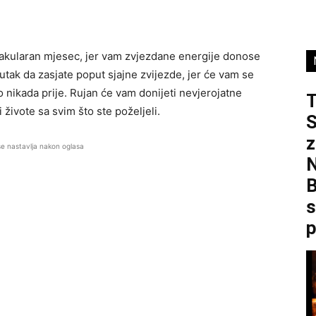
ktakularan mjesec, jer vam zvjezdane energije donose
utak da zasjate poput sjajne zvijezde, jer će vam se
ao nikada prije. Rujan će vam donijeti nevjerojatne
i živote sa svim što ste poželjeli.
S
z
se nastavlja nakon oglasa
B
s
p