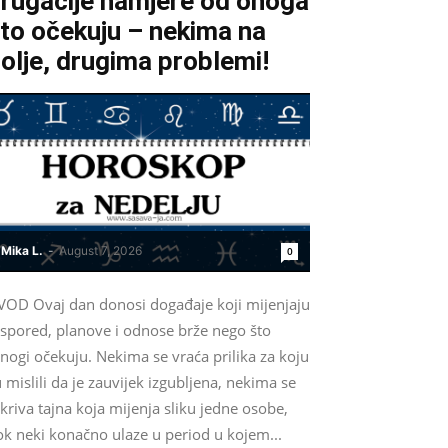
rugačije namjere od onoga
to očekuju – nekima na
olje, drugima problemi!
Mika L.
-
August 7, 2026
0
VOD Ovaj dan donosi događaje koji mijenjaju
aspored, planove i odnose brže nego što
nogi očekuju. Nekima se vraća prilika za koju
 mislili da je zauvijek izgubljena, nekima se
kriva tajna koja mijenja sliku jedne osobe,
ok neki konačno ulaze u period u kojem...