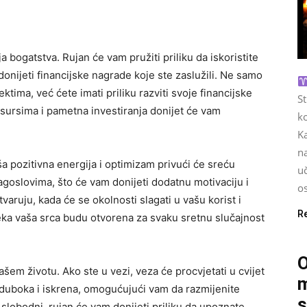
 bogatstva. Rujan će vam pružiti priliku da iskoristite
donijeti financijske nagrade koje ste zaslužili. Ne samo
ktima, već ćete imati priliku razviti svoje financijske
S
sursima i pametna investiranja donijet će vam
ko
Ka
na
a pozitivna energija i optimizam privući će sreću
u
goslovima, što će vam donijeti dodatnu motivaciju i
os
varuju, kada će se okolnosti slagati u vašu korist i
R
Neka vaša srca budu otvorena za svaku sretnu slučajnost
O
vašem životu. Ako ste u vezi, veza će procvjetati u cvijet
m
i duboka i iskrena, omogućujući vam da razmijenite
s
slobodni, rujan će vam donijeti priliku da upoznate