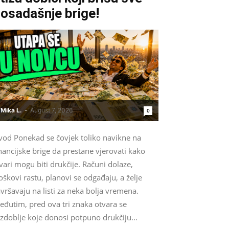
osadašnje brige!
Mika L.
-
August 7, 2026
0
vod Ponekad se čovjek toliko navikne na
nancijske brige da prestane vjerovati kako
vari mogu biti drukčije. Računi dolaze,
oškovi rastu, planovi se odgađaju, a želje
vršavaju na listi za neka bolja vremena.
eđutim, pred ova tri znaka otvara se
zdoblje koje donosi potpuno drukčiju...