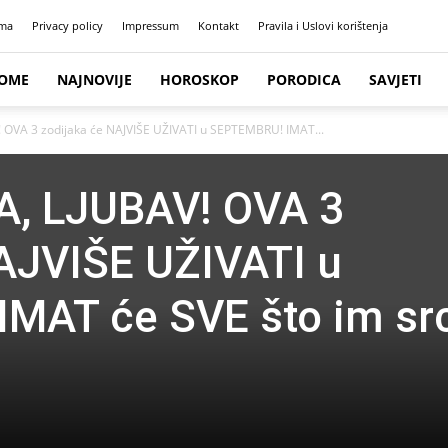
ma
Privacy policy
Impressum
Kontakt
Pravila i Uslovi korištenja
OME
NAJNOVIJE
HOROSKOP
PORODICA
SAVJETI
OVA 3 zodijaka će NAJVIŠE UŽIVATI u SEPTEMBRU! IMAT...
, LJUBAV! OVA 3
AJVIŠE UŽIVATI u
MAT će SVE što im sr