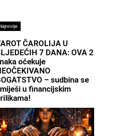
Najnovije
TAROT ČAROLIJA U
LJEDEĆIH 7 DANA: OVA 2
naka očekuje
NEOČEKIVANO
OGATSTVO – sudbina se
miješi u financijskim
rilikama!