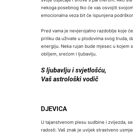
nekoga posebnog tko će vas osvojiti svojom
emocionalna veza bit će ispunjena podrškom 
Pred vama je nevjerojatno razdoblje koje će v
priliku da uživate u plodovima svog truda, d
energiju. Neka rujan bude mjesec u kojem se
obiljem, srećom i ljubavlju.
S ljubavlju i svjetlošću,
Vaš astrološki vodič
DJEVICA
U tajanstvenom plesu sudbine i zvijezda, s
radosti. Vaš znak je uvijek strastveno usmje