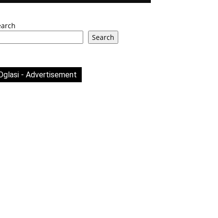
earch
Search
Oglasi - Advertisement