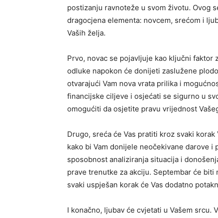
postizanju ravnoteže u svom životu. Ovog se
dragocjena elementa: novcem, srećom i ljuba
Vaših želja.
Prvo, novac se pojavljuje kao ključni faktor
odluke napokon će donijeti zaslužene plodove
otvarajući Vam nova vrata prilika i mogućnosti 
financijske ciljeve i osjećati se sigurno u 
omogućiti da osjetite pravu vrijednost Vaše
Drugo, sreća će Vas pratiti kroz svaki kora
kako bi Vam donijele neočekivane darove i p
sposobnost analiziranja situacija i donoše
prave trenutke za akciju. Septembar će biti m
svaki uspješan korak će Vas dodatno potaknu
I konačno, ljubav će cvjetati u Vašem srcu. 