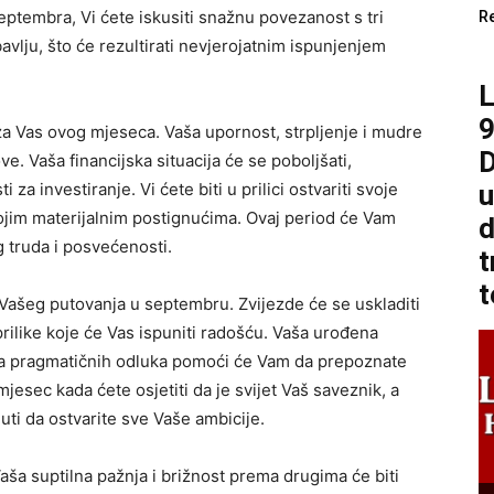
ptembra, Vi ćete iskusiti snažnu povezanost s tri
R
vlju, što će rezultirati nevjerojatnim ispunjenjem
9
 za Vas ovog mjeseca. Vaša upornost, strpljenje i mudre
D
. Vaša financijska situacija će se poboljšati,
za investiranje. Vi ćete biti u prilici ostvariti svoje
u
svojim materijalnim postignućima. Ovaj period će Vam
d
g truda i posvećenosti.
t
t
k Vašeg putovanja u septembru. Zvijezde će se uskladiti
rilike koje će Vas ispuniti radošću. Vaša urođena
nja pragmatičnih odluka pomoći će Vam da prepoznate
jesec kada ćete osjetiti da je svijet Vaš saveznik, a
ti da ostvarite sve Vaše ambicije.
Vaša suptilna pažnja i brižnost prema drugima će biti