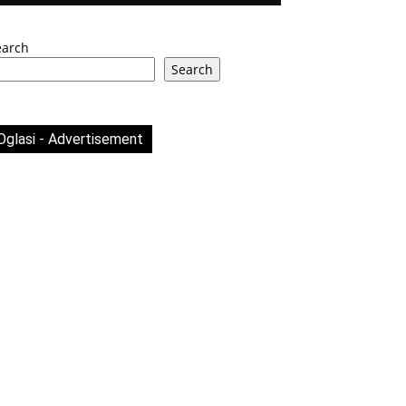
earch
Search
Oglasi - Advertisement