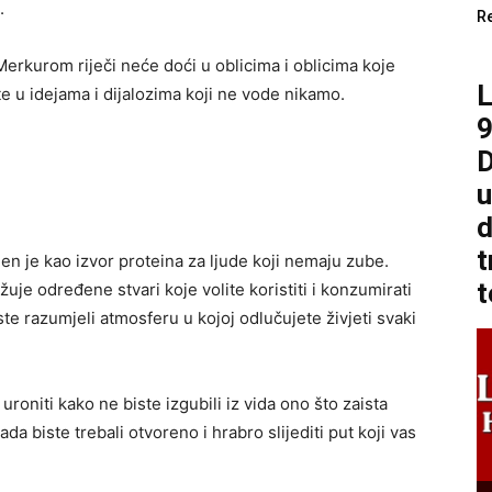
.
R
erkurom riječi neće doći u oblicima i oblicima koje
te u idejama i dijalozima koji ne vode nikamo.
9
D
u
d
t
jen je kao izvor proteina za ljude koji nemaju zube.
t
žuje određene stvari koje volite koristiti i konzumirati
iste razumjeli atmosferu u kojoj odlučujete živjeti svaki
uroniti kako ne biste izgubili iz vida ono što zaista
kada biste trebali otvoreno i hrabro slijediti put koji vas