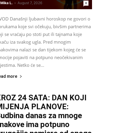
Mika L.
-
August 7, 2026
0
VOD Današnji ljubavni horoskop ne govori o
orukama koje svi očekuju, bivšim partnerima
ji se vraćaju po stoti put ili tajnama koje
skaču iza svakog ugla. Pred mnogim
nakovima nalazi se dan tijekom kojeg će se
mocije pojaviti na potpuno neočekivanim
estima. Netko će se...
ead more
ROZ 24 SATA: DAN KOJI
MIJENJA PLANOVE:
udbina danas za mnoge
nakove ima potpuno