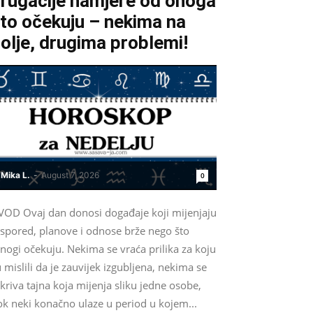
rugačije namjere od onoga
to očekuju – nekima na
olje, drugima problemi!
Mika L.
-
August 7, 2026
0
VOD Ovaj dan donosi događaje koji mijenjaju
aspored, planove i odnose brže nego što
nogi očekuju. Nekima se vraća prilika za koju
 mislili da je zauvijek izgubljena, nekima se
kriva tajna koja mijenja sliku jedne osobe,
ok neki konačno ulaze u period u kojem...