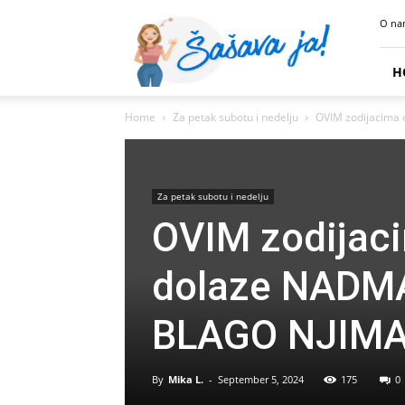
Sasava
O na
Ja
H
Home
Za petak subotu i nedelju
OVIM zodijacima 
Za petak subotu i nedelju
OVIM zodijaci
dolaze NADM
BLAGO NJIM
By
Mika L.
-
September 5, 2024
175
0