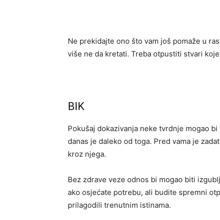
Ne prekidajte ono što vam još pomaže u rastu
više ne da kretati. Treba otpustiti stvari koj
BIK
Pokušaj dokazivanja neke tvrdnje mogao bi v
danas je daleko od toga. Pred vama je zadatak
kroz njega.
Bez zdrave veze odnos bi mogao biti izgubl
ako osjećate potrebu, ali budite spremni otp
prilagodili trenutnim istinama.