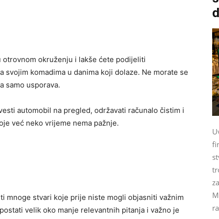
d
 otrovnom okruženju i lakše ćete podijeliti
i sa svojim komadima u danima koji dolaze. Ne morate se
rba samo usporava.
vesti automobil na pregled, održavati računalo čistim i
koje već neko vrijeme nema pažnje.
U
fi
st
tr
za
M
i mnoge stvari koje prije niste mogli objasniti važnim
ra
postati velik oko manje relevantnih pitanja i važno je