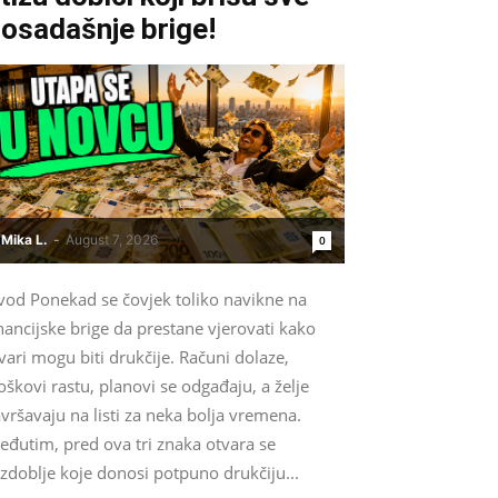
osadašnje brige!
Mika L.
-
August 7, 2026
0
vod Ponekad se čovjek toliko navikne na
nancijske brige da prestane vjerovati kako
vari mogu biti drukčije. Računi dolaze,
oškovi rastu, planovi se odgađaju, a želje
vršavaju na listi za neka bolja vremena.
eđutim, pred ova tri znaka otvara se
zdoblje koje donosi potpuno drukčiju...