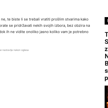
 ne, te biste li se trebali vratiti prošlim stvarima kako
Morate se pridržavati nekih svojih izbora, bez obzira na
 dok ih ne vidite onoliko jasno koliko vam je potrebno
S
z
se nastavlja nakon oglasa
B
s
p