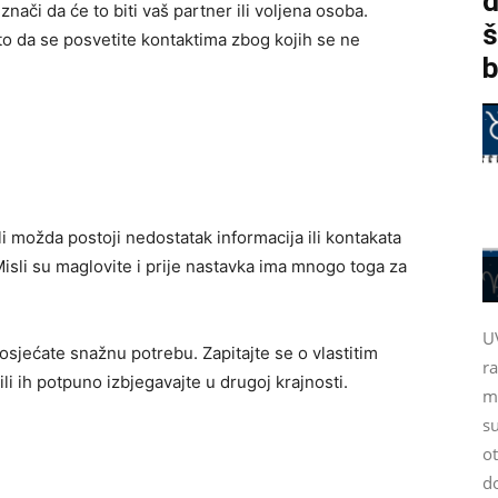
d
 znači da će to biti vaš partner ili voljena osoba.
š
to da se posvetite kontaktima zbog kojih se ne
b
ali možda postoji nedostatak informacija ili kontakata
isli su maglovite i prije nastavka ima mnogo toga za
U
e osjećate snažnu potrebu. Zapitajte se o vlastitim
r
li ih potpuno izbjegavajte u drugoj krajnosti.
m
su
ot
d