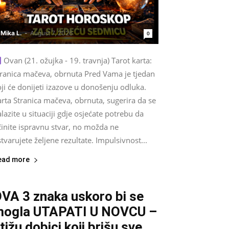
Mika L.
-
August 7, 2026
0
Ovan (21. ožujka - 19. travnja) Tarot karta:
tranica mačeva, obrnuta Pred Vama je tjedan
ji će donijeti izazove u donošenju odluka.
rta Stranica mačeva, obrnuta, sugerira da se
lazite u situaciji gdje osjećate potrebu da
činite ispravnu stvar, no možda ne
tvarujete željene rezultate. Impulsivnost...
ead more
VA 3 znaka uskoro bi se
ogla UTAPATI U NOVCU –
tižu dobici koji brišu sve