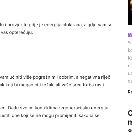
 i provjerite gdje je energija blokirana, a gdje vam se
e vas opterećuju.
S
ko
Ka
na
u
am učiniti više pogrešnim i dobrim, a negativna riječ
os
 koji bi mogao biti težak, ali vaše srce treba rasti
R
jen. Dajte svojim kontaktima regeneracijsku energiju
O
ustiti one koji se ne mogu promijeniti kako bi se
m
s