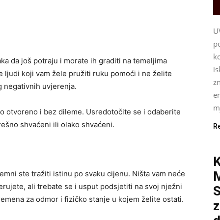
U
p
ko
a da još potraju i morate ih graditi na temeljima
i
ljudi koji vam žele pružiti ruku pomoći i ne želite
z
g negativnih uvjerenja.
e
mj
 to otvoreno i bez dileme. Usredotočite se i odaberite
grešno shvaćeni ili olako shvaćeni.
R
K
mni ste tražiti istinu po svaku cijenu. Ništa vam neće
erujete, ali trebate se i usput podsjetiti na svoj nježni
S
vremena za odmor i fizičko stanje u kojem želite ostati.
z