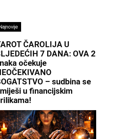
Najnovije
TAROT ČAROLIJA U
LJEDEĆIH 7 DANA: OVA 2
naka očekuje
NEOČEKIVANO
OGATSTVO – sudbina se
miješi u financijskim
rilikama!