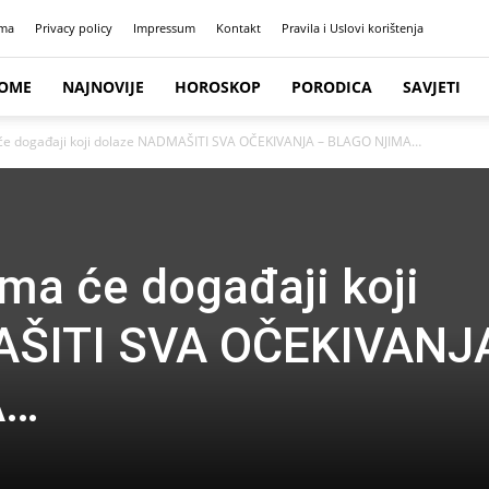
ma
Privacy policy
Impressum
Kontakt
Pravila i Uslovi korištenja
OME
NAJNOVIJE
HOROSKOP
PORODICA
SAVJETI
će događaji koji dolaze NADMAŠITI SVA OČEKIVANJA – BLAGO NJIMA…
ma će događaji koji
AŠITI SVA OČEKIVANJ
A…