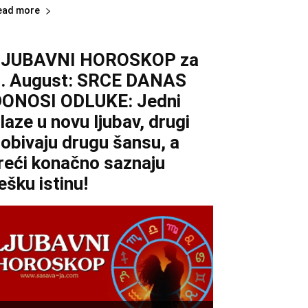
ead more
LJUBAVNI HOROSKOP za
. August: SRCE DANAS
ONOSI ODLUKE: Jedni
laze u novu ljubav, drugi
obivaju drugu šansu, a
reći konačno saznaju
ešku istinu!