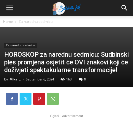
Home
Za narednu sedmicu
Za narednu sedmicu
HOROSKOP za narednu sedmicu: Sudbinski
ples promjena osjetit će OVI znakovi koji će
doživjeti spektakularne transformacije!
By
Mika L.
-
September 6, 2024
168
0
Oglasi - Advertisement