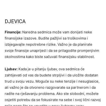
DJEVICA
Financije:
Naredna sedmica može vam donijeti neke
finansijske izazove. Budite pažljivi sa troškovima i
izbjegavajte nepotrebne rizike. Važno je da planirate
svoje finansije unaprijed i da se prilagodite promjenjivim
okolnostima kako biste sačuvali finansijsku stabilnost.
Ljubav:
Kada je u pitanju ljubav, ova sedmica će
zahtijevati od vas da budete strpljivi i da uložite dodatan
trud u svoju vezu. Moguće su neke tenzije i nesuglasice,
ali važno je da otvoreno razgovarate sa partnerom i da
radite na rješavanju problema. Ako ste slobodni, možete
osjetiti potrebu da se fokusirate na sebe i svoj lični razvoj
prije nego što se upustite u novu ljubavnu vezu.