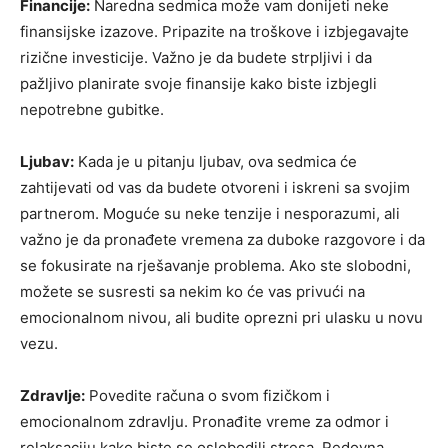
Financije:
Naredna sedmica može vam donijeti neke
finansijske izazove. Pripazite na troškove i izbjegavajte
rizične investicije. Važno je da budete strpljivi i da
pažljivo planirate svoje finansije kako biste izbjegli
nepotrebne gubitke.
Ljubav:
Kada je u pitanju ljubav, ova sedmica će
zahtijevati od vas da budete otvoreni i iskreni sa svojim
partnerom. Moguće su neke tenzije i nesporazumi, ali
važno je da pronađete vremena za duboke razgovore i da
se fokusirate na rješavanje problema. Ako ste slobodni,
možete se susresti sa nekim ko će vas privući na
emocionalnom nivou, ali budite oprezni pri ulasku u novu
vezu.
Zdravlje:
Povedite računa o svom fizičkom i
emocionalnom zdravlju. Pronađite vreme za odmor i
relaksaciju kako biste se oslobodili stresa. Redovna