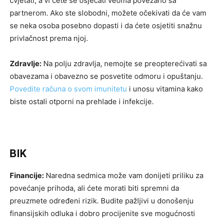
cvjetati, a vi ćete se osjećati veoma povezano sa
partnerom. Ako ste slobodni, možete očekivati da će vam
se neka osoba posebno dopasti i da ćete osjetiti snažnu
privlačnost prema njoj.
Zdravlje:
Na polju zdravlja, nemojte se preopterećivati sa
obavezama i obavezno se posvetite odmoru i opuštanju.
Povedite računa o svom imunitetu
i unosu vitamina kako
biste ostali otporni na prehlade i infekcije.
BIK
Financije:
Naredna sedmica može vam donijeti priliku za
povećanje prihoda, ali ćete morati biti spremni da
preuzmete određeni rizik. Budite pažljivi u donošenju
finansijskih odluka i dobro procijenite sve mogućnosti