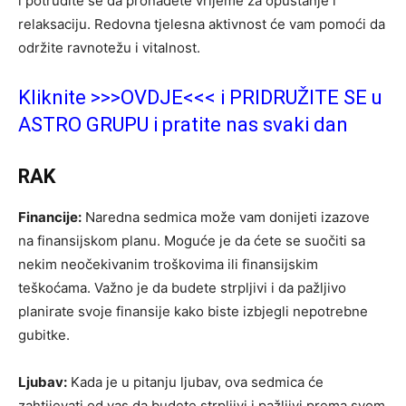
i potrudite se da pronađete vrijeme za opuštanje i
relaksaciju. Redovna tjelesna aktivnost će vam pomoći da
održite ravnotežu i vitalnost.
Kliknite >>>OVDJE<<< i PRIDRUŽITE SE u
ASTRO GRUPU i pratite nas svaki dan
RAK
Financije:
Naredna sedmica može vam donijeti izazove
na finansijskom planu. Moguće je da ćete se suočiti sa
nekim neočekivanim troškovima ili finansijskim
teškoćama. Važno je da budete strpljivi i da pažljivo
planirate svoje finansije kako biste izbjegli nepotrebne
gubitke.
Ljubav:
Kada je u pitanju ljubav, ova sedmica će
zahtijevati od vas da budete strpljivi i pažljivi prema svom