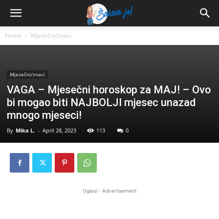
Home
Mjesečni/znaci
Mjesečni/znaci
VAGA – Mjesečni horoskop za MAJ! – Ovo
bi mogao biti NAJBOLJI mjesec unazad
mnogo mjeseci!
By
Mika L.
-
April 28, 2023
113
0
Oglasi - Advertisement