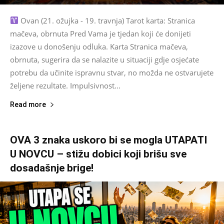
Ovan (21. ožujka - 19. travnja) Tarot karta: Stranica
mačeva, obrnuta Pred Vama je tjedan koji će donijeti
izazove u donošenju odluka. Karta Stranica mačeva,
obrnuta, sugerira da se nalazite u situaciji gdje osjećate
potrebu da učinite ispravnu stvar, no možda ne ostvarujete
željene rezultate. Impulsivnost...
Read more
OVA 3 znaka uskoro bi se mogla UTAPATI
U NOVCU – stižu dobici koji brišu sve
dosadašnje brige!