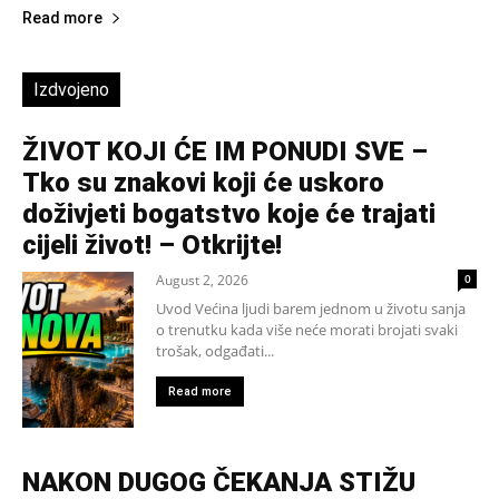
Read more
Izdvojeno
ŽIVOT KOJI ĆE IM PONUDI SVE –
Tko su znakovi koji će uskoro
doživjeti bogatstvo koje će trajati
cijeli život! – Otkrijte!
August 2, 2026
0
Uvod Većina ljudi barem jednom u životu sanja
o trenutku kada više neće morati brojati svaki
trošak, odgađati...
Read more
NAKON DUGOG ČEKANJA STIŽU