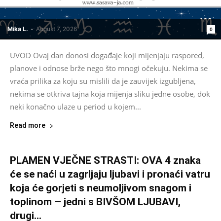
Mika L.
-
August 7, 2026
0
UVOD Ovaj dan donosi događaje koji mijenjaju raspored,
planove i odnose brže nego što mnogi očekuju. Nekima se
vraća prilika za koju su mislili da je zauvijek izgubljena,
nekima se otkriva tajna koja mijenja sliku jedne osobe, dok
neki konačno ulaze u period u kojem...
Read more
PLAMEN VJEČNE STRASTI: OVA 4 znaka
će se naći u zagrljaju ljubavi i pronaći vatru
koja će gorjeti s neumoljivom snagom i
toplinom – jedni s BIVŠOM LJUBAVI,
drugi...