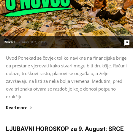
Mika L.
-
August 7, 2026
0
Uvod Ponekad se čovjek toliko navikne na financijske brige
da prestane vjerovati kako stvari mogu biti drukčije. Računi
dolaze, troškovi rastu, planovi se odgađaju, a želje
završavaju na listi za neka bolja vremena. Međutim, pred
ova tri znaka otvara se razdoblje koje donosi potpuno
drukčiju...
Read more
LJUBAVNI HOROSKOP za 9. August: SRCE