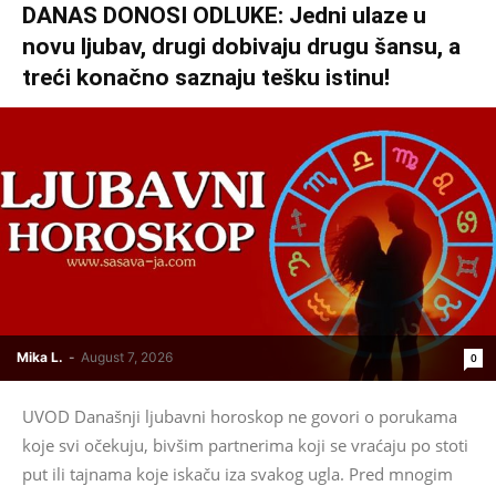
DANAS DONOSI ODLUKE: Jedni ulaze u
novu ljubav, drugi dobivaju drugu šansu, a
treći konačno saznaju tešku istinu!
Mika L.
-
August 7, 2026
0
UVOD Današnji ljubavni horoskop ne govori o porukama
koje svi očekuju, bivšim partnerima koji se vraćaju po stoti
put ili tajnama koje iskaču iza svakog ugla. Pred mnogim