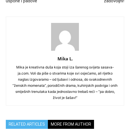
uspone i padove
zadovoljni!
Mika L.
Mika je kreativna duša koja stoji iza šarenog svijeta sasava-
ja.com. Voli da piše o stvarima koje svi osjećamo, ali rijetko
naglas izgovaramo – od ljubavi i odnosa, do svakodnevnih
“ženskih momenata”, porodičnih drama, kuhinjskih podviga i onih
smiješnih trenutaka kada jednostavno trebaš reći – “pa dobro,
život je šašav!”
RELATED ARTICLES
MORE FROM AUTHOR