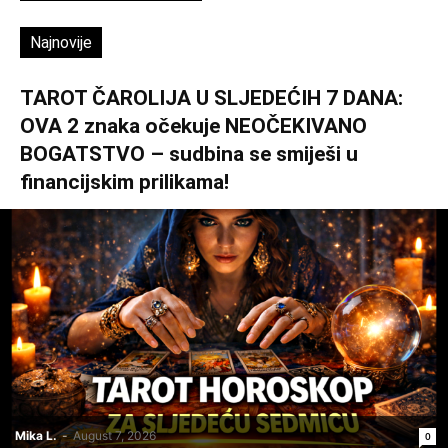
Najnovije
TAROT ČAROLIJA U SLJEDEĆIH 7 DANA:
OVA 2 znaka očekuje NEOČEKIVANO
BOGATSTVO – sudbina se smiješi u
financijskim prilikama!
Mika L.
-
August 7, 2026
0