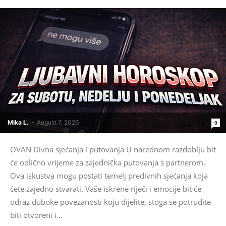
Mika L.
-
August 7, 2026
0
OVAN Divna sjećanja i putovanja U narednom razdoblju bit
će odlično vrijeme za zajednička putovanja s partnerom.
Ova iskustva mogu postati temelj predivnih sjećanja koja
ćete zajedno stvarati. Vaše iskrene riječi i emocije bit će
odraz duboke povezanosti koju dijelite, stoga se potrudite
biti otvoreni i...