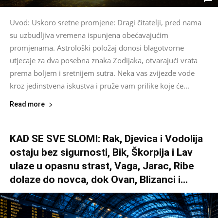
Uvod: Uskoro sretne promjene: Dragi čitatelji, pred nama
su uzbudljiva vremena ispunjena obećavajućim
promjenama. Astrološki položaj donosi blagotvorne
utjecaje za dva posebna znaka Zodijaka, otvarajući vrata
prema boljem i sretnijem sutra. Neka vas zvijezde vode
kroz jedinstvena iskustva i pruže vam prilike koje će...
Read more
KAD SE SVE SLOMI: Rak, Djevica i Vodolija
ostaju bez sigurnosti, Bik, Škorpija i Lav
ulaze u opasnu strast, Vaga, Jarac, Ribe
dolaze do novca, dok Ovan, Blizanci i...