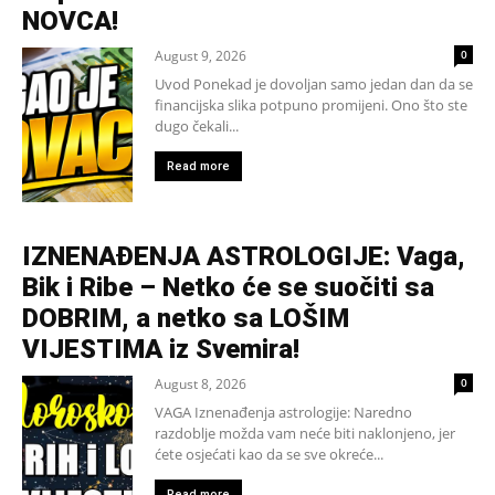
NOVCA!
August 9, 2026
0
Uvod Ponekad je dovoljan samo jedan dan da se
financijska slika potpuno promijeni. Ono što ste
dugo čekali...
Read more
IZNENAĐENJA ASTROLOGIJE: Vaga,
Bik i Ribe – Netko će se suočiti sa
DOBRIM, a netko sa LOŠIM
VIJESTIMA iz Svemira!
August 8, 2026
0
VAGA Iznenađenja astrologije: Naredno
razdoblje možda vam neće biti naklonjeno, jer
ćete osjećati kao da se sve okreće...
Read more