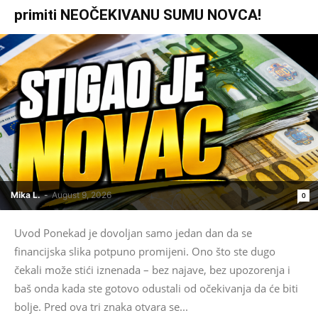
primiti NEOČEKIVANU SUMU NOVCA!
Mika L.
-
August 9, 2026
0
Uvod Ponekad je dovoljan samo jedan dan da se
financijska slika potpuno promijeni. Ono što ste dugo
čekali može stići iznenada – bez najave, bez upozorenja i
baš onda kada ste gotovo odustali od očekivanja da će biti
bolje. Pred ova tri znaka otvara se...