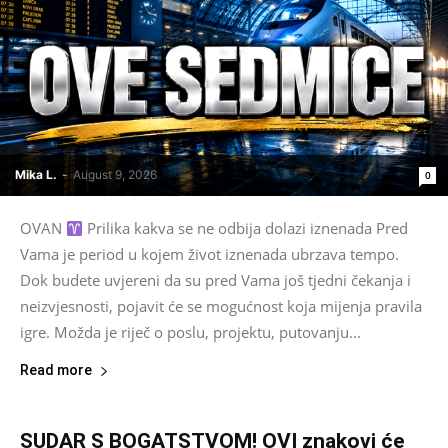
Mika L.
-
August 9, 2026
0
OVAN
Prilika kakva se ne odbija dolazi iznenada Pred
Vama je period u kojem život iznenada ubrzava tempo.
Dok budete uvjereni da su pred Vama još tjedni čekanja i
neizvjesnosti, pojavit će se mogućnost koja mijenja pravila
igre. Možda je riječ o poslu, projektu, putovanju...
Read more
SUDAR S BOGATSTVOM! OVI znakovi će