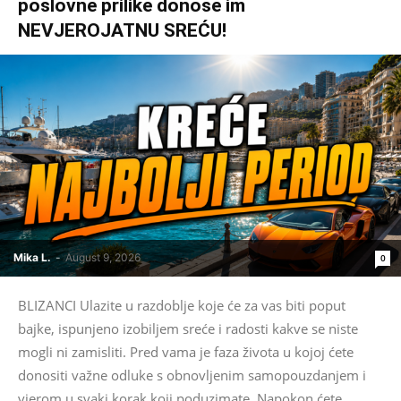
poslovne prilike donose im
NEVJEROJATNU SREĆU!
Mika L.
-
August 9, 2026
0
BLIZANCI Ulazite u razdoblje koje će za vas biti poput
bajke, ispunjeno izobiljem sreće i radosti kakve se niste
mogli ni zamisliti. Pred vama je faza života u kojoj ćete
donositi važne odluke s obnovljenim samopouzdanjem i
vjerom u svaki korak koji poduzimate. Napokon ćete