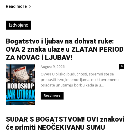
Read more
Izdvojeno
Bogatstvo i ljubav na dohvat ruke:
OVA 2 znaka ulaze u ZLATAN PERIOD
ZA NOVAC i LJUBAV!
August 9, 2026
0
OVAN U bliskoj budućnosti, spremni ste se
prepustiti svojim emocijama, no istovremeno
osjećate unutarnju borbu kada je u...
Read more
SUDAR S BOGATSTVOM! OVI znakovi
će primiti NEOČEKIVANU SUMU