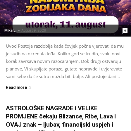
Mika L.
-
August 9, 2026
0
Uvod Postoje razdoblja kada čovjek počne vjerovati da mu
je sudbina okrenula leđa. Koliko god se trudio, svaki novi
korak završava novim razočaranjem. Dok drugi ostvaruju
planove, Vi skupljate poraze, gutate nepravde i uvjeravate
sami sebe da će sutra možda biti bolje. Ali postoje dani...
Read more
ASTROLOŠKE NAGRADE i VELIKE
PROMJENE čekaju Blizance, Ribe, Lava i
OVAJ znak – ljubav, financijski uspjeh i