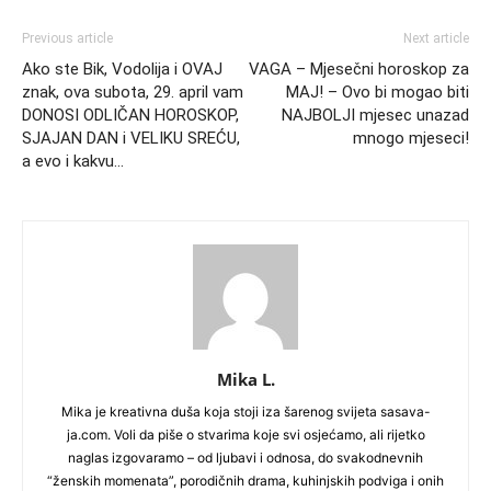
Previous article
Next article
Ako ste Bik, Vodolija i OVAJ
VAGA – Mjesečni horoskop za
znak, ova subota, 29. april vam
MAJ! – Ovo bi mogao biti
DONOSI ODLIČAN HOROSKOP,
NAJBOLJI mjesec unazad
SJAJAN DAN i VELIKU SREĆU,
mnogo mjeseci!
a evo i kakvu…
Mika L.
Mika je kreativna duša koja stoji iza šarenog svijeta sasava-
ja.com. Voli da piše o stvarima koje svi osjećamo, ali rijetko
naglas izgovaramo – od ljubavi i odnosa, do svakodnevnih
“ženskih momenata”, porodičnih drama, kuhinjskih podviga i onih