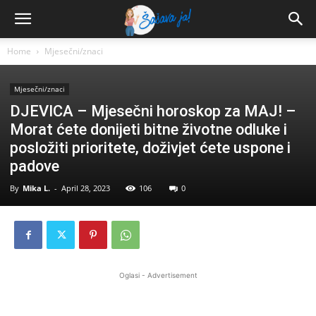
Home
Mjesečni/znaci
Mjesečni/znaci
DJEVICA – Mjesečni horoskop za MAJ! –
Morat ćete donijeti bitne životne odluke i
posložiti prioritete, doživjet ćete uspone i
padove
By
Mika L.
-
April 28, 2023
106
0
Oglasi - Advertisement