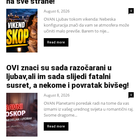
na sve strane!
August 6, 2026
0
OVAN Ljubav tokom vikenda: Nebeska
konfiguracija znači da vam se atmosfera može
učiniti malo previše. Barem to nije...
Read more
OVI znaci su sada razočarani u
ljubav,ali im sada slijedi fatalni
susret, a nekome i povratak bivšeg!
August 8, 2026
0
OVAN Planetarni poredak radi na tome da vas
izmami iz vašeg urednog svijeta u romantični raj.
Svome dragome...
Read more