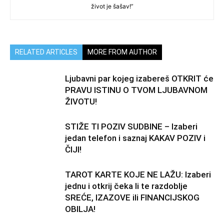
život je šašav!”
RELATED ARTICLES
MORE FROM AUTHOR
Ljubavni par kojeg izabereš OTKRIT će
PRAVU ISTINU O TVOM LJUBAVNOM
ŽIVOTU!
STIŽE TI POZIV SUDBINE – Izaberi
jedan telefon i saznaj KAKAV POZIV i
ČIJI!
TAROT KARTE KOJE NE LAŽU: Izaberi
jednu i otkrij čeka li te razdoblje
SREĆE, IZAZOVE ili FINANCIJSKOG
OBILJA!