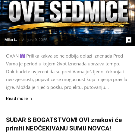
Mika L.
-
August 9, 2026
0
OVAN
Prilika kakva se ne odbija dolazi iznenada Pred
Vama je period u kojem život iznenada ubrzava tempo.
Dok budete uvjereni da su pred Vama još tjedni čekanja i
neizvjesnosti, pojavit će se mogućnost koja mijenja pravila
igre. Možda je riječ o poslu, projektu, putovanju...
Read more
SUDAR S BOGATSTVOM! OVI znakovi će
primiti NEOČEKIVANU SUMU NOVCA!