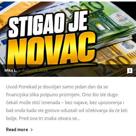
Mika L.
-
August 9, 2026
0
Uvod Ponekad je dovoljan samo jedan dan da se
financijska slika potpuno promijeni. Ono što ste dugo
čekali može stići iznenada – bez najave, bez upozorenja i
baš onda kada ste gotovo odustali od očekivanja da će biti
bolje. Pred ova tri znaka otvara se...
Read more