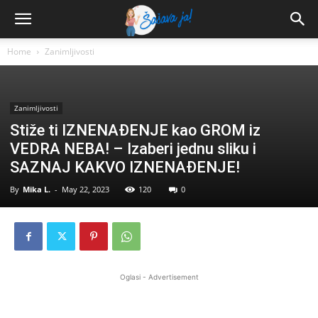
Home
Zanimljivosti
Zanimljivosti
Stiže ti IZNENAĐENJE kao GROM iz
VEDRA NEBA! – Izaberi jednu sliku i
SAZNAJ KAKVO IZNENAĐENJE!
By
Mika L.
-
May 22, 2023
120
0
Oglasi - Advertisement