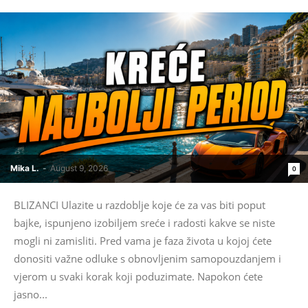
Mika L.
-
August 9, 2026
0
BLIZANCI Ulazite u razdoblje koje će za vas biti poput
bajke, ispunjeno izobiljem sreće i radosti kakve se niste
mogli ni zamisliti. Pred vama je faza života u kojoj ćete
donositi važne odluke s obnovljenim samopouzdanjem i
vjerom u svaki korak koji poduzimate. Napokon ćete
jasno...