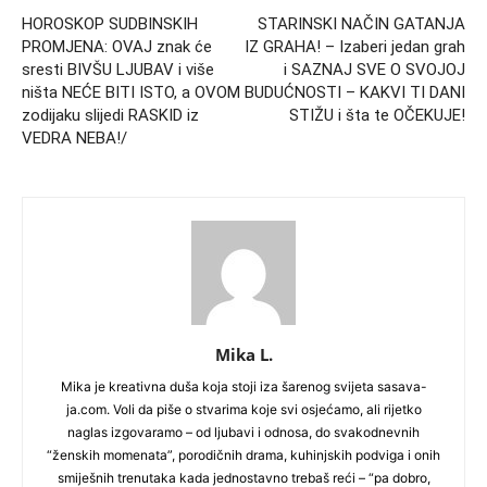
HOROSKOP SUDBINSKIH
STARINSKI NAČIN GATANJA
PROMJENA: OVAJ znak će
IZ GRAHA! – Izaberi jedan grah
sresti BIVŠU LJUBAV i više
i SAZNAJ SVE O SVOJOJ
ništa NEĆE BITI ISTO, a OVOM
BUDUĆNOSTI – KAKVI TI DANI
zodijaku slijedi RASKID iz
STIŽU i šta te OČEKUJE!
VEDRA NEBA!/
Mika L.
Mika je kreativna duša koja stoji iza šarenog svijeta sasava-
ja.com. Voli da piše o stvarima koje svi osjećamo, ali rijetko
naglas izgovaramo – od ljubavi i odnosa, do svakodnevnih
“ženskih momenata”, porodičnih drama, kuhinjskih podviga i onih
smiješnih trenutaka kada jednostavno trebaš reći – “pa dobro,