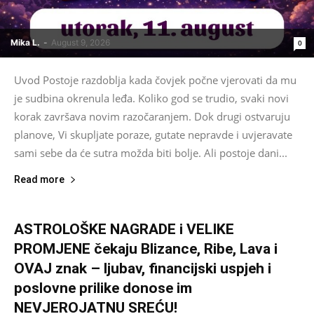
Mika L.
-
August 9, 2026
0
Uvod Postoje razdoblja kada čovjek počne vjerovati da mu
je sudbina okrenula leđa. Koliko god se trudio, svaki novi
korak završava novim razočaranjem. Dok drugi ostvaruju
planove, Vi skupljate poraze, gutate nepravde i uvjeravate
sami sebe da će sutra možda biti bolje. Ali postoje dani...
Read more
ASTROLOŠKE NAGRADE i VELIKE
PROMJENE čekaju Blizance, Ribe, Lava i
OVAJ znak – ljubav, financijski uspjeh i
poslovne prilike donose im
NEVJEROJATNU SREĆU!