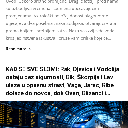
Uvod: Uskoro sretne promjene: Dragi čitatelji, pred nama
su uzbudljiva vremena ispunjena obećavajućim
promjenama. Astrološki položaj donosi blagotvorne
utjecaje za dva posebna znaka Zodijaka, otvarajući vrata
prema boljem i sretnijem sutra. Neka vas zvijezde vode
kroz jedinstvena iskustva i pruže vam prilike koje će...
Read more
KAD SE SVE SLOMI: Rak, Djevica i Vodolija
ostaju bez sigurnosti, Bik, Škorpija i Lav
ulaze u opasnu strast, Vaga, Jarac, Ribe
dolaze do novca, dok Ovan, Blizanci i...