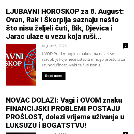
LJUBAVNI HOROSKOP za 8. August:
Ovan, Rak i Škorpija saznaju nešto
što nisu željeli čuti, Bik, Djevica i
Jarac ulaze u vezu koja ruši...
August 6, 2026
0
UVOD Pred mnogim znakovima nalazi se
razdoblje koje neće ostaviti mnogo prostora za
ravnodušnost. Neki će čuti istinu...
Read more
NOVAC DOLAZI: Vagi i OVOM znaku
FINANCIJSKI PROBLEMI POSTAJU
PROŠLOST, dolazi vrijeme uživanja u
LUKSUZU i BOGATSTVU!