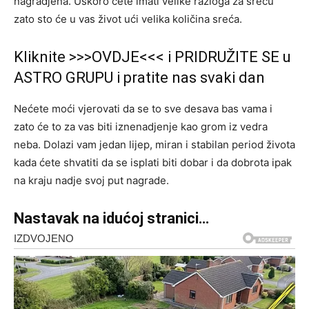
nagradjena. Uskoro ćete imati velike razloga za sreću
zato sto će u vas život ući velika količina sreća.
Kliknite >>>OVDJE<<< i PRIDRUŽITE SE u
ASTRO GRUPU i pratite nas svaki dan
Nećete moći vjerovati da se to sve desava bas vama i
zato će to za vas biti iznenadjenje kao grom iz vedra
neba. Dolazi vam jedan lijep, miran i stabilan period života
kada ćete shvatiti da se isplati biti dobar i da dobrota ipak
na kraju nadje svoj put nagrade.
Nastavak na idućoj stranici…