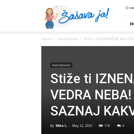
Sasava
O na
Ja
H
Home
Zanimljivosti
Stiže ti IZNENAĐENJE kao GROM
Zanimljivosti
Stiže ti IZN
VEDRA NEBA! –
SAZNAJ KAKV
By
Mika L.
-
May 22, 2023
118
0