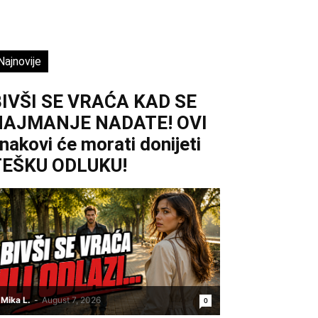
Najnovije
IVŠI SE VRAĆA KAD SE
NAJMANJE NADATE! OVI
nakovi će morati donijeti
TEŠKU ODLUKU!
Mika L.
-
August 7, 2026
0