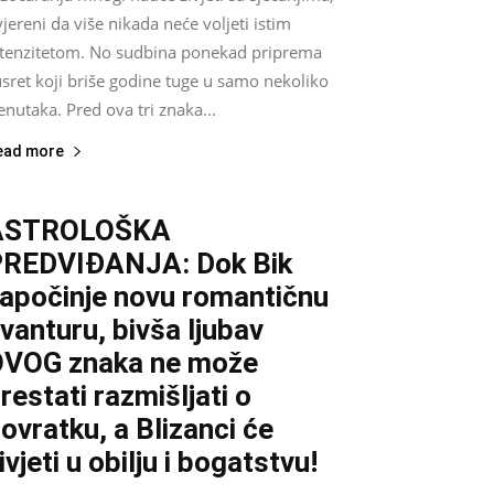
jereni da više nikada neće voljeti istim
ntenzitetom. No sudbina ponekad priprema
sret koji briše godine tuge u samo nekoliko
enutaka. Pred ova tri znaka...
ead more
ASTROLOŠKA
REDVIĐANJA: Dok Bik
apočinje novu romantičnu
vanturu, bivša ljubav
VOG znaka ne može
restati razmišljati o
ovratku, a Blizanci će
ivjeti u obilju i bogatstvu!