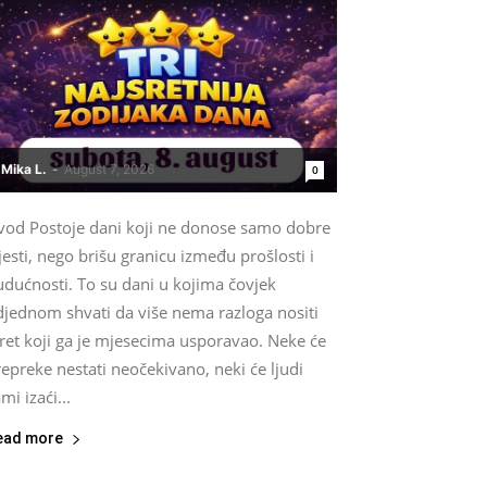
Mika L.
-
August 7, 2026
0
vod Postoje dani koji ne donose samo dobre
jesti, nego brišu granicu između prošlosti i
udućnosti. To su dani u kojima čovjek
djednom shvati da više nema razloga nositi
ret koji ga je mjesecima usporavao. Neke će
epreke nestati neočekivano, neki će ljudi
mi izaći...
ead more