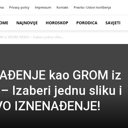
ma
Privacy policy
Impressum
Kontakt
Pravila i Uslovi korištenja
OME
NAJNOVIJE
HOROSKOP
PORODICA
SAVJETI
 iz VEDRA NEBA! – Izaberi jednu sliku...
ENAĐENJE kao GROM iz
 Izaberi jednu sliku i
O IZNENAĐENJE!