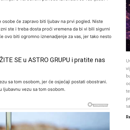
osobe će zapravo biti ljubav na prvi pogled. Niste
ni ste i treba dosta proći vremena da bi vi bili sigurni
će ovo biti ogromno iznenadjenje za vas, jer tako nesto
ŽITE SE u ASTRO GRUPU i pratite nas
U
vi
b
ezu sa tom osobom, jer će osjećaji postati obostrani.
o
i u ljubavnu vezu sa tom osobom.
te
pr
sa
R