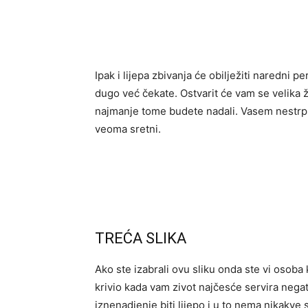
Ipak i lijepa zbivanja će obilježiti naredni p
dugo već čekate. Ostvarit će vam se velika 
najmanje tome budete nadali. Vasem nestrplje
veoma sretni.
TREĆA SLIKA
Ako ste izabrali ovu sliku onda ste vi osoba 
krivio kada vam zivot najčesće servira nega
iznenadjenje biti lijepo i u to nema nikakve