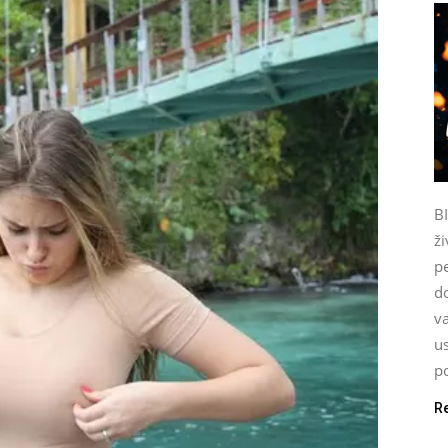
B
ži
p
do
va
u
po
R