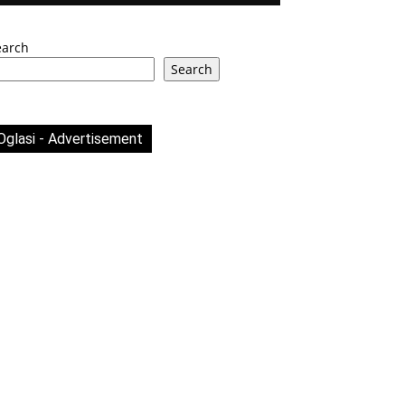
earch
Search
Oglasi - Advertisement