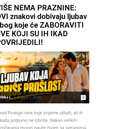
VIŠE NEMA PRAZNINE:
VI znakovi dobivaju ljubav
bog koje će ZABORAVITI
VE KOJI SU IH IKAD
OVRIJEDILI!
Mika L.
-
August 7, 2026
0
od Postoje rane koje vrijeme ublaži, ali ih
ikada potpuno ne izbriše. Nakon velikih
zočaranja mnogi nauče živjeti sa sjećanjima,