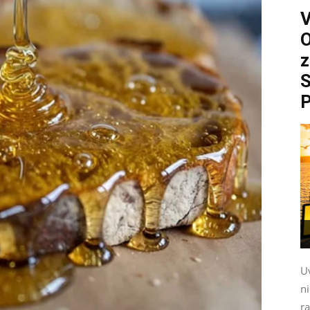
O
z
S
P
Uv
n
ra