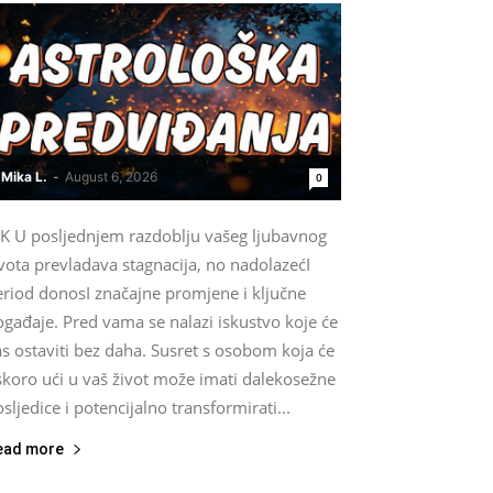
Mika L.
-
August 6, 2026
0
IK U posljednjem razdoblju vašeg ljubavnog
vota prevladava stagnacija, no nadolazećI
eriod donosI značajne promjene i ključne
gađaje. Pred vama se nalazi iskustvo koje će
s ostaviti bez daha. Susret s osobom koja će
skoro ući u vaš život može imati dalekosežne
sljedice i potencijalno transformirati...
ead more