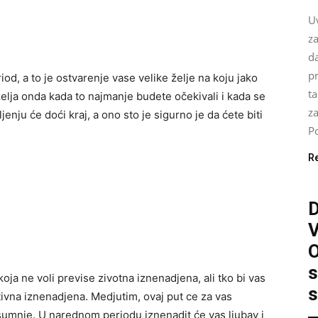
U
za
da
pr
eriod, a to je ostvarenje vase velike želje na koju jako
ta
želja onda kada to najmanje budete očekivali i kada se
z
nju će doći kraj, a ono sto je sigurno je da ćete biti
Po
R
O
s
koja ne voli previse zivotna iznenadjena, ali tko bi vas
s
tivna iznenadjena. Medjutim, ovaj put ce za vas
 sumnje. U narednom periodu iznenadit će vas ljubav i