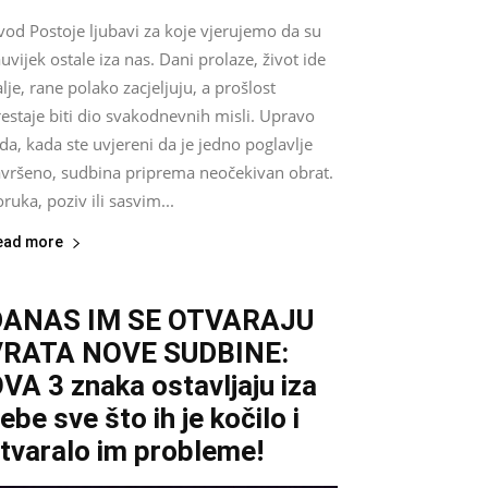
vod Postoje ljubavi za koje vjerujemo da su
uvijek ostale iza nas. Dani prolaze, život ide
lje, rane polako zacjeljuju, a prošlost
estaje biti dio svakodnevnih misli. Upravo
da, kada ste uvjereni da je jedno poglavlje
avršeno, sudbina priprema neočekivan obrat.
ruka, poziv ili sasvim...
ead more
DANAS IM SE OTVARAJU
VRATA NOVE SUDBINE:
VA 3 znaka ostavljaju iza
ebe sve što ih je kočilo i
tvaralo im probleme!