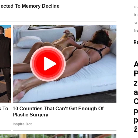
uv
i
su
tr
R
P
z
a
O
p
p
ž