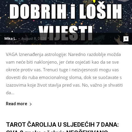
Mika L.
-
August 8, 2026
0
VAGA Iznenađenja astrologije: Naredno razdoblje možda
vam neće biti naklonjeno, jer ćete osjećati kao da se sve
okreće protiv vas. Trenuci tuge i neizvjesnosti mogu vas
dovesti do ruba emocionalnog sloma, dok se suočavate s
izazovima koje život stavlja pred vas. No, važno je shvatiti
da...
Read more
TAROT ČAROLIJA U SLJEDEĆIH 7 DANA: