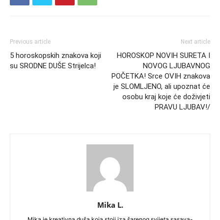
Previous article
Next article
5 horoskopskih znakova koji
HOROSKOP NOVIH SURETA I
su SRODNE DUŠE Strijelca!
NOVOG LJUBAVNOG
POČETKA! Srce OVIH znakova
je SLOMLJENO, ali upoznat će
osobu kraj koje će doživjeti
PRAVU LJUBAV!/
Mika L.
Mika je kreativna duša koja stoji iza šarenog svijeta sasava-