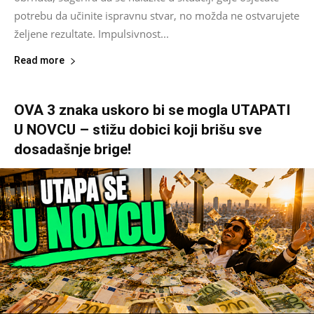
potrebu da učinite ispravnu stvar, no možda ne ostvarujete
željene rezultate. Impulsivnost...
Read more
OVA 3 znaka uskoro bi se mogla UTAPATI
U NOVCU – stižu dobici koji brišu sve
dosadašnje brige!