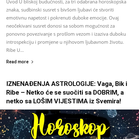
Uvod U bliskoj budućnosti, za tri odabrana horoskopska
znaka, sudbinski susret s bivšom ljubavi će stvoriti
emotivnu napetost i pokrenuti duboke emocije. Ovaj
neočekivani susret donosi sa sobom mogućnost za
ponovno povezivanje s prošlom vezom i izaziva duboku
introspekciju i promjene u njihovom ljubavnom životu.
Ribe U...
Read more
IZNENAĐENJA ASTROLOGIJE: Vaga, Bik i
Ribe – Netko će se suočiti sa DOBRIM, a
netko sa LOŠIM VIJESTIMA iz Svemira!