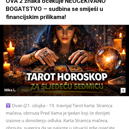
OVA 2 znaka očekuje NEOČEKIVANO
BOGATSTVO – sudbina se smiješi u
financijskim prilikama!
Mika L.
-
August 7, 2026
0
Ovan (21. ožujka - 19. travnja) Tarot karta: Stranica
mačeva, obrnuta Pred Vama je tjedan koji će donijeti
izazove u donošenju odluka. Karta Stranica mačeva,
obrnuta, sugerira da se nalazite u situaciji gdje osjećate