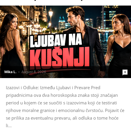
Mika L.
-
August 8, 2026
0
Izazovi i Odluke: Između Ljubavi i Prevare Pred
pripadnicima ova dva horoskopska znaka stoji značajan
period u kojem će se suočiti s izazovima koji će testirati
njihove moralne granice i emocionalnu čvrstoću. Pojavit će
se prilika za eventualnu prevaru, ali odluka o tome hoće
li...