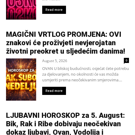
Read more
MAGIČNI VRTLOG PROMJENA: OVI
znakovi će proživjeti nevjerojatan
životni preokret u sljedećim danima!
August 5, 2026
0
OVAN U bliskoj budućnosti, osjećat ćete potrebu
za djelovanjem, no okolnosti će vas možda
usmjeriti prema neočekivanim smjerovima....
Read more
LJUBAVNI HOROSKOP za 5. August:
Bik, Rak i Ribe dobivaju neočekivan
dokaz ljubavi, Ovan, Vodolija i