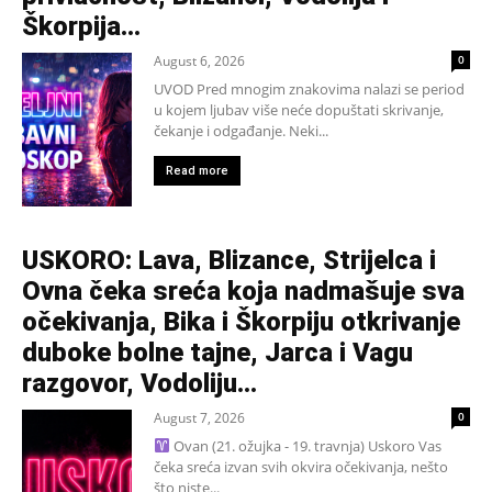
Škorpija...
August 6, 2026
0
UVOD Pred mnogim znakovima nalazi se period
u kojem ljubav više neće dopuštati skrivanje,
čekanje i odgađanje. Neki...
Read more
USKORO: Lava, Blizance, Strijelca i
Ovna čeka sreća koja nadmašuje sva
očekivanja, Bika i Škorpiju otkrivanje
duboke bolne tajne, Jarca i Vagu
razgovor, Vodoliju...
August 7, 2026
0
Ovan (21. ožujka - 19. travnja) Uskoro Vas
čeka sreća izvan svih okvira očekivanja, nešto
što niste...