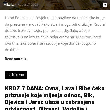
Mika L.
-
August 7, 2026
0
Uvod Ponekad se čovjek toliko navikne na financijske brige
da prestane vjerovati kako stvari mogu biti drukčije. Računi
dolaze, troškovi rastu, planovi se odgađaju, a želje
završavaju na listi za neka bolja vremena. Međutim, pred
ova tri znaka otvara se razdoblje koje donosi potpuno
drukčiju...
Read more
Izdvojeno
KROZ 7 DANA: Ovna, Lava i Ribe čeka
priznanje koje mijenja odnos, Bik,
Djevica i Jarac ulaze u zabranjenu
privlačnost, Blizanci, Vodolija i