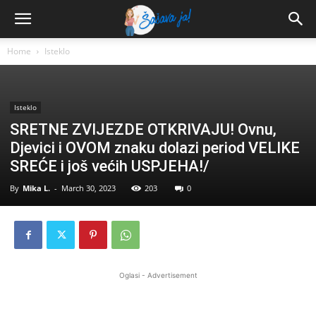
Home
Isteklo
Isteklo
SRETNE ZVIJEZDE OTKRIVAJU! Ovnu,
Djevici i OVOM znaku dolazi period VELIKE
SREĆE i još većih USPJEHA!/
By
Mika L.
-
March 30, 2023
203
0
Oglasi - Advertisement