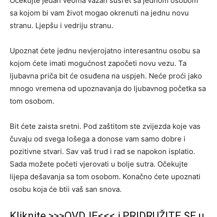
Očekujte jedan veoma važan susret sa jednom osobom
sa kojom bi vam život mogao okrenuti na jednu novu
stranu. Ljepšu i vedriju stranu.
Upoznat ćete jednu nevjerojatno interesantnu osobu sa
kojom ćete imati mogućnost započeti novu vezu. Ta
ljubavna priča bit će osuđena na uspjeh. Neće proći jako
mnogo vremena od upoznavanja do ljubavnog početka sa
tom osobom.
Bit ćete zaista sretni. Pod zaštitom ste zvijezda koje vas
čuvaju od svega lošega a donose vam samo dobre i
pozitivne stvari. Sav vaš trud i rad se napokon isplatio.
Sada možete početi vjerovati u bolje sutra. Očekujte
lijepa dešavanja sa tom osobom. Konačno ćete upoznati
osobu koja će btii vaš san snova.
Kliknite >>>OVDJE<<< i PRIDRUŽITE SE u