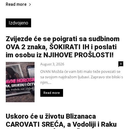
Read more
Izdvojeno
Zvijezde će se poigrati sa sudbinom
OVA 2 znaka, ŠOKIRATI IH i poslati
im osobu iz NJIHOVE PROŠLOSTI!
August 3, 2026
0
OVAN Možda će vam biti malo teže povezati se
sa svojom najdražom ljubavi. Zapravo ste bliski s
njim,...
Read more
Uskoro će u životu Blizanaca
CAROVATI SREĆA, a Vodoliji i Raku