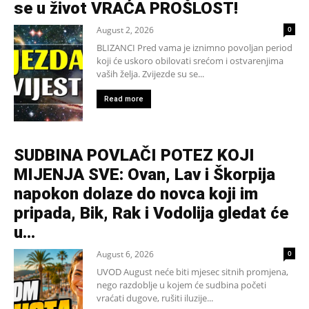
se u život VRAĆA PROŠLOST!
August 2, 2026
0
BLIZANCI Pred vama je iznimno povoljan period
koji će uskoro obilovati srećom i ostvarenjima
vaših želja. Zvijezde su se...
Read more
SUDBINA POVLAČI POTEZ KOJI
MIJENJA SVE: Ovan, Lav i Škorpija
napokon dolaze do novca koji im
pripada, Bik, Rak i Vodolija gledat će
u...
August 6, 2026
0
UVOD August neće biti mjesec sitnih promjena,
nego razdoblje u kojem će sudbina početi
vraćati dugove, rušiti iluzije...