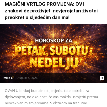
MAGIČNI VRTLOG PROMJENA: OVI
znakovi će proživjeti nevjerojatan životni
preokret u sljedećim danima!
Mika L.
-
August 5, 2026
0
OVAN U bliskoj budućnosti, osjećat ćete potrebu za
djelovanjem, no okolnosti će vas možda usmjeriti prema
neočekivanim smjerovima. S obzirom na trenutne