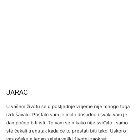
JARAC
U vašem životu se u posljednje vrijeme nije mnogo toga
izdešavalo. Postalo vam je malo dosadno i svaki vam je
dan počeo biti isti. To vam se nikako nije sviđalo i samo
ste čekali trenutak kada će to prestati biti tako. Uskoro
vas očekuje jedan zaista veliki životni zaokret.