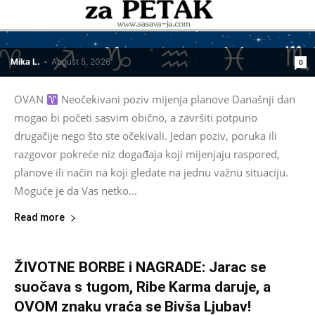
Mika L.
-
August 5, 2026
0
OVAN
Neočekivani poziv mijenja planove Današnji dan
mogao bi početi sasvim obično, a završiti potpuno
drugačije nego što ste očekivali. Jedan poziv, poruka ili
razgovor pokreće niz događaja koji mijenjaju raspored,
planove ili način na koji gledate na jednu važnu situaciju.
Moguće je da Vas netko...
Read more
ŽIVOTNE BORBE i NAGRADE: Jarac se
suočava s tugom, Ribe Karma daruje, a
OVOM znaku vraća se Bivša Ljubav!