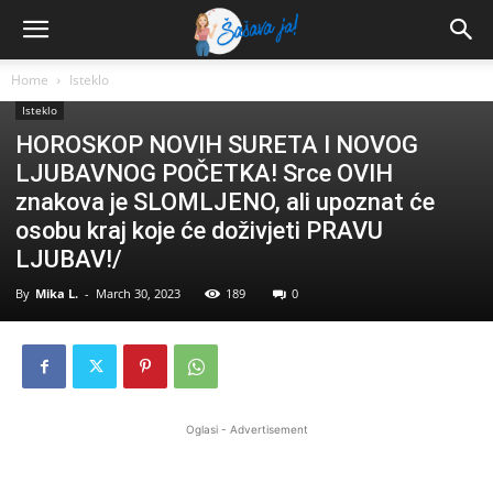
Home
Isteklo
Isteklo
HOROSKOP NOVIH SURETA I NOVOG
LJUBAVNOG POČETKA! Srce OVIH
znakova je SLOMLJENO, ali upoznat će
osobu kraj koje će doživjeti PRAVU
LJUBAV!/
By
Mika L.
-
March 30, 2023
189
0
Oglasi - Advertisement