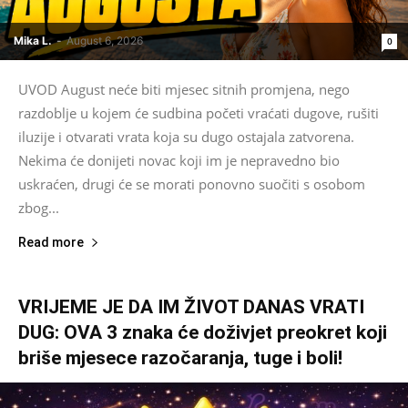
Mika L.
-
August 6, 2026
0
UVOD August neće biti mjesec sitnih promjena, nego
razdoblje u kojem će sudbina početi vraćati dugove, rušiti
iluzije i otvarati vrata koja su dugo ostajala zatvorena.
Nekima će donijeti novac koji im je nepravedno bio
uskraćen, drugi će se morati ponovno suočiti s osobom
zbog...
Read more
VRIJEME JE DA IM ŽIVOT DANAS VRATI
DUG: OVA 3 znaka će doživjet preokret koji
briše mjesece razočaranja, tuge i boli!