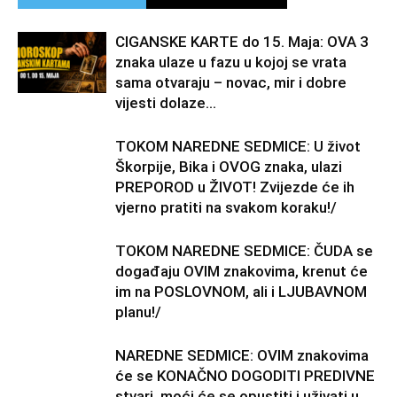
CIGANSKE KARTE do 15. Maja: OVA 3
znaka ulaze u fazu u kojoj se vrata
sama otvaraju – novac, mir i dobre
vijesti dolaze...
TOKOM NAREDNE SEDMICE: U život
Škorpije, Bika i OVOG znaka, ulazi
PREPOROD u ŽIVOT! Zvijezde će ih
vjerno pratiti na svakom koraku!/
TOKOM NAREDNE SEDMICE: ČUDA se
događaju OVIM znakovima, krenut će
im na POSLOVNOM, ali i LJUBAVNOM
planu!/
NAREDNE SEDMICE: OVIM znakovima
će se KONAČNO DOGODITI PREDIVNE
stvari, moći će se opustiti i uživati u