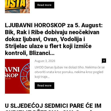
Read more
LJUBAVNI HOROSKOP za 5. August:
Bik, Rak i Ribe dobivaju neočekivan
dokaz ljubavi, Ovan, Vodolija i
Strijelac ulaze u flert koji izmiče
kontroli, Blizanci...
August 3, 2026
0
UVOD Danas ljubav ne dolazi tiho. Nekima će se
otvoriti vrata kroz poruku, nekima kroz pogled
koji traje...
Read more
U SLJEDEĆOJ SEDMICI PARE ĆE IM