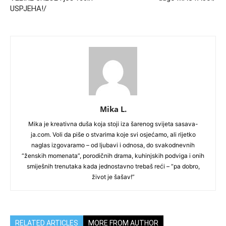
USPJEHA!/
Mika L.
Mika je kreativna duša koja stoji iza šarenog svijeta sasava-
ja.com. Voli da piše o stvarima koje svi osjećamo, ali rijetko
naglas izgovaramo – od ljubavi i odnosa, do svakodnevnih
“ženskih momenata”, porodičnih drama, kuhinjskih podviga i onih
smiješnih trenutaka kada jednostavno trebaš reći – “pa dobro,
život je šašav!”
RELATED ARTICLES
MORE FROM AUTHOR