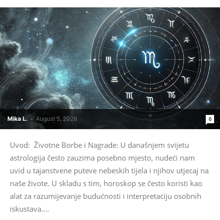
Mika L.
-
August 5, 2026
0
Uvod: Životne Borbe i Nagrade: U današnjem svijetu
astrologija često zauzima posebno mjesto, nudeći nam
uvid u tajanstvene puteve nebeskih tijela i njihov utjecaj na
naše živote. U skladu s tim, horoskop se često koristi kao
alat za razumijevanje budućnosti i interpretaciju osobnih
iskustava....