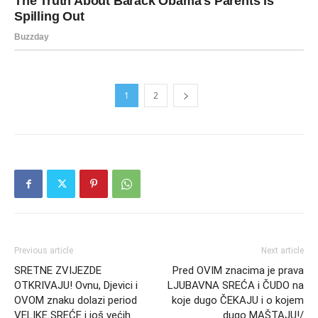
1
2
Previous article
Next article
SRETNE ZVIJEZDE
Pred OVIM znacima je prava
OTKRIVAJU! Ovnu, Djevici i
LJUBAVNA SREĆA i ČUDO na
OVOM znaku dolazi period
koje dugo ČEKAJU i o kojem
VELIKE SREĆE i još većih
dugo MAŠTAJU!/