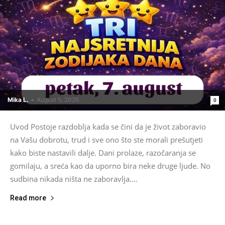
Mika L.
-
August 5, 2026
0
Uvod Postoje razdoblja kada se čini da je život zaboravio
na Vašu dobrotu, trud i sve ono što ste morali prešutjeti
kako biste nastavili dalje. Dani prolaze, razočaranja se
gomilaju, a sreća kao da uporno bira neke druge ljude. No
sudbina nikada ništa ne zaboravlja....
Read more