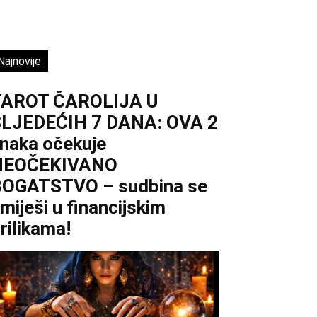
Najnovije
TAROT ČAROLIJA U
LJEDEĆIH 7 DANA: OVA 2
naka očekuje
NEOČEKIVANO
OGATSTVO – sudbina se
miješi u financijskim
rilikama!