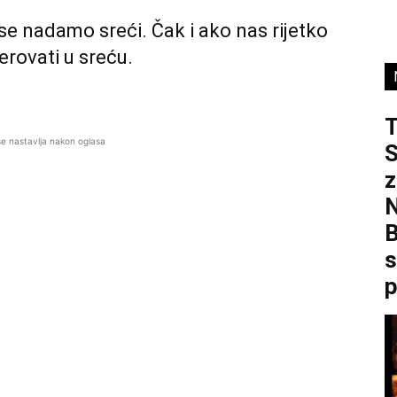
se nadamo sreći. Čak i ako nas rijetko
erovati u sreću.
se nastavlja nakon oglasa
S
z
B
s
p