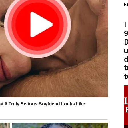
R
9
D
u
d
t
t