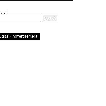
earch
Search
Oglasi - Advertisement