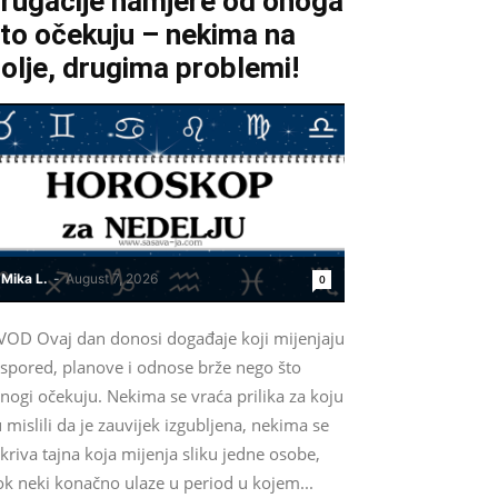
rugačije namjere od onoga
to očekuju – nekima na
olje, drugima problemi!
Mika L.
-
August 7, 2026
0
VOD Ovaj dan donosi događaje koji mijenjaju
aspored, planove i odnose brže nego što
nogi očekuju. Nekima se vraća prilika za koju
 mislili da je zauvijek izgubljena, nekima se
kriva tajna koja mijenja sliku jedne osobe,
ok neki konačno ulaze u period u kojem...