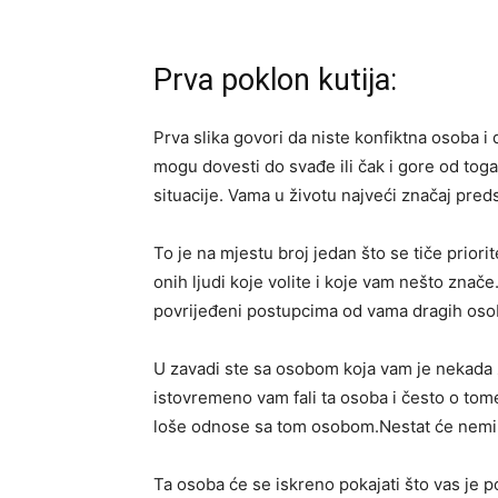
Prva poklon kutija:
Prva slika govori da niste konfiktna osoba i 
mogu dovesti do svađe ili čak i gore od toga.
situacije. Vama u životu najveći značaj predst
To je na mjestu broj jedan što se tiče priorite
onih ljudi koje volite i koje vam nešto znače
povrijeđeni postupcima od vama dragih oso
U zavadi ste sa osobom koja vam je nekada zn
istovremeno vam fali ta osoba i često o tome
loše odnose sa tom osobom.Nestat će nemir i
Ta osoba će se iskreno pokajati što vas je po