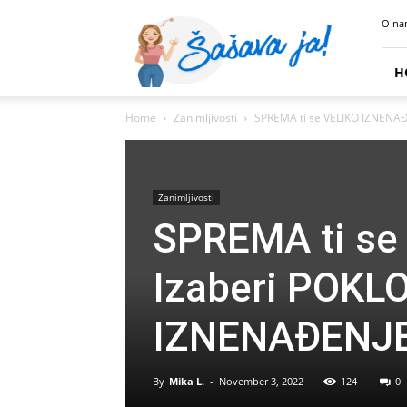
Sasava
O na
Ja
H
Home
Zanimljivosti
SPREMA ti se VELIKO IZNENAĐEN
Zanimljivosti
SPREMA ti se
Izaberi POKLO
IZNENAĐENJ
By
Mika L.
-
November 3, 2022
124
0