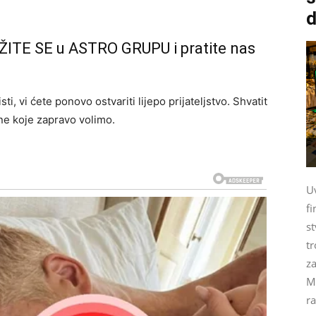
d
ŽITE SE u ASTRO GRUPU i pratite nas
i, vi ćete ponovo ostvariti lijepo prijateljstvo. Shvatit
one koje zapravo volimo.
U
fi
st
tr
za
M
ra