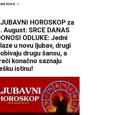
ead more
LJUBAVNI HOROSKOP za
. August: SRCE DANAS
ONOSI ODLUKE: Jedni
laze u novu ljubav, drugi
obivaju drugu šansu, a
reći konačno saznaju
ešku istinu!