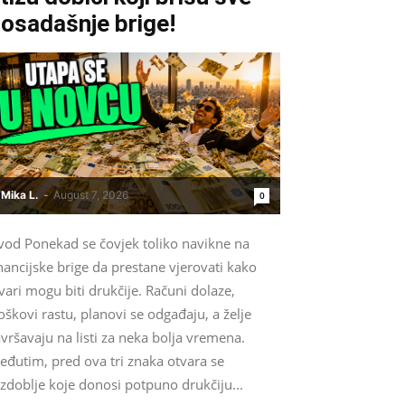
osadašnje brige!
Mika L.
-
August 7, 2026
0
vod Ponekad se čovjek toliko navikne na
nancijske brige da prestane vjerovati kako
vari mogu biti drukčije. Računi dolaze,
oškovi rastu, planovi se odgađaju, a želje
vršavaju na listi za neka bolja vremena.
eđutim, pred ova tri znaka otvara se
zdoblje koje donosi potpuno drukčiju...