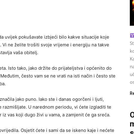
da uvijek pokušavate izbjeći bilo kakve situacije koje
S
 Vi ne želite trošiti svoje vrijeme i energiju na takve
ko
avlja vaša obitelj.
Ka
na
ta. Isto tako, jako držite do prijateljstva i općenito do
u
.Međutim, često vam se ne vrati na isti način i često ste
os
ba.
R
ačila jako puno. Iako ste i danas ogorčeni i ljuti,
 razmišljate. U narednom periodu, vi ćete izgladiti te
O
z vas koji dugo živi u vama, a zamjenit će ga sreća.
m
vrijedila. Osjetit ćete i sami da se iskeno kaje i nećete
s