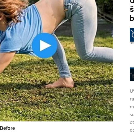
d
š
b
U
r
m
su
ot
d