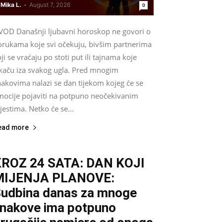
Mika L.
-
August 7, 2026
0
VOD Današnji ljubavni horoskop ne govori o
orukama koje svi očekuju, bivšim partnerima
ji se vraćaju po stoti put ili tajnama koje
skaču iza svakog ugla. Pred mnogim
nakovima nalazi se dan tijekom kojeg će se
mocije pojaviti na potpuno neočekivanim
estima. Netko će se...
ead more
ROZ 24 SATA: DAN KOJI
MIJENJA PLANOVE:
udbina danas za mnoge
nakove ima potpuno