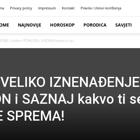
ma
Privacy policy
Impressum
Kontakt
Pravila i Uslovi korištenja
OME
NAJNOVIJE
HOROSKOP
PORODICA
SAVJETI
JE: Izaberi POKLON i SAZNAJ kakvo ti se...
 VELIKO IZNENAĐENJE
N i SAZNAJ kakvo ti s
E SPREMA!