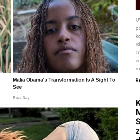
U
p
ko
i
z
e
mj
R
K
S
z