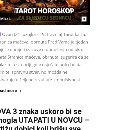
Mika L.
-
August 7, 2026
0
Ovan (21. ožujka - 19. travnja) Tarot karta:
tranica mačeva, obrnuta Pred Vama je tjedan
ji će donijeti izazove u donošenju odluka.
rta Stranica mačeva, obrnuta, sugerira da se
lazite u situaciji gdje osjećate potrebu da
činite ispravnu stvar, no možda ne
tvarujete željene rezultate. Impulsivnost...
ead more
VA 3 znaka uskoro bi se
ogla UTAPATI U NOVCU –
tižu dobici koji brišu sve