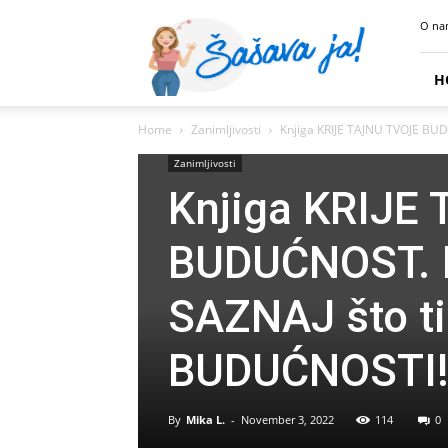
Sasava
O na
Ja
H
Home
Zanimljivosti
Knjiga KRIJE TAJNU TVOJE BUDU
Zanimljivosti
Knjiga KRIJE
BUDUĆNOST. IZ
SAZNAJ što ti
BUDUĆNOSTI
By
Mika L.
-
November 3, 2022
114
0