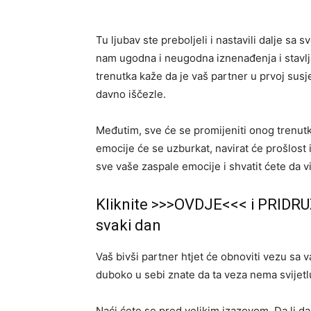
Tu ljubav ste preboljeli i nastavili dalje sa
nam ugodna i neugodna iznenađenja i stavl
trenutka kaže da je vaš partner u prvoj susje
davno iščezle.
Međutim, sve će se promijeniti onog trenutk
emocije će se uzburkat, navirat će prošlost i
sve vaše zaspale emocije i shvatit ćete da vi 
Kliknite >>>OVDJE<<< i PRIDRU
svaki dan
Vaš bivši partner htjet će obnoviti vezu sa vam
duboko u sebi znate da ta veza nema svijetlu
Naći ćete se pred velikim izazovom. Da li da s