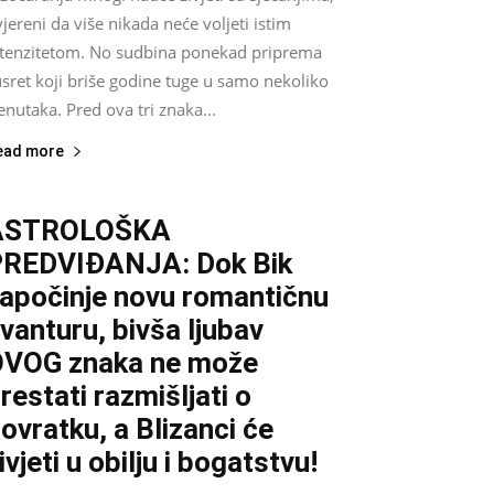
jereni da više nikada neće voljeti istim
ntenzitetom. No sudbina ponekad priprema
sret koji briše godine tuge u samo nekoliko
enutaka. Pred ova tri znaka...
ead more
ASTROLOŠKA
REDVIĐANJA: Dok Bik
apočinje novu romantičnu
vanturu, bivša ljubav
VOG znaka ne može
restati razmišljati o
ovratku, a Blizanci će
ivjeti u obilju i bogatstvu!