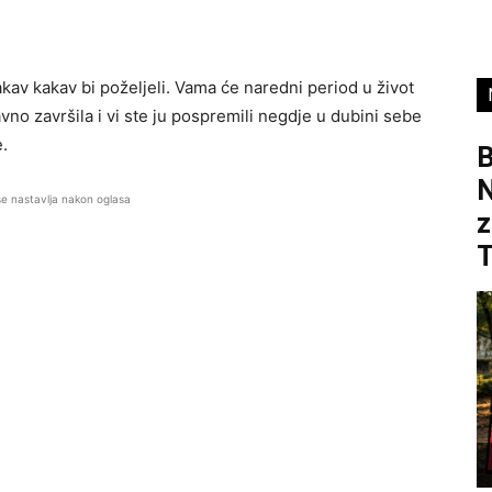
akav kakav bi poželjeli. Vama će naredni period u život
vno završila i vi ste ju pospremili negdje u dubini sebe
.
B
se nastavlja nakon oglasa
z