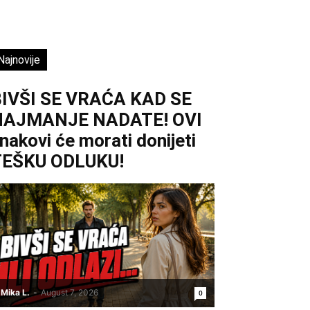
Najnovije
IVŠI SE VRAĆA KAD SE
NAJMANJE NADATE! OVI
nakovi će morati donijeti
TEŠKU ODLUKU!
Mika L.
-
August 7, 2026
0