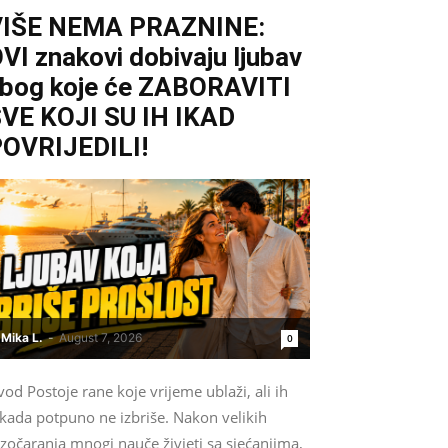
VIŠE NEMA PRAZNINE:
VI znakovi dobivaju ljubav
bog koje će ZABORAVITI
VE KOJI SU IH IKAD
OVRIJEDILI!
Mika L.
-
August 7, 2026
0
od Postoje rane koje vrijeme ublaži, ali ih
ikada potpuno ne izbriše. Nakon velikih
zočaranja mnogi nauče živjeti sa sjećanjima,