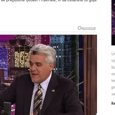
U
vi
b
o
te
pr
sa
R