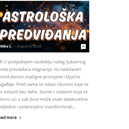
Mika L.
-
August 6, 2026
0
IK U posljednjem razdoblju vašeg ljubavnog
vota prevladava stagnacija, no nadolazećI
eriod donosI značajne promjene i ključne
gađaje. Pred vama se nalazi iskustvo koje će
s ostaviti bez daha. Susret s osobom koja će
skoro ući u vaš život može imati dalekosežne
sljedice i potencijalno transformirati...
ead more