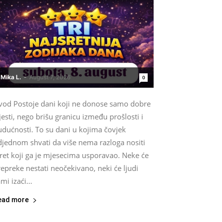
Mika L.
-
August 7, 2026
0
vod Postoje dani koji ne donose samo dobre
jesti, nego brišu granicu između prošlosti i
udućnosti. To su dani u kojima čovjek
djednom shvati da više nema razloga nositi
ret koji ga je mjesecima usporavao. Neke će
epreke nestati neočekivano, neki će ljudi
mi izaći...
ead more