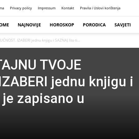
ma
Privacy policy
Impressum
Kontakt
Pravila i Uslovi korištenja
OME
NAJNOVIJE
HOROSKOP
PORODICA
SAVJETI
ĆNOST. IZABERI jednu knjigu i SAZNAJ što ti...
 TAJNU TVOJE
ABERI jednu knjigu i
 je zapisano u
!