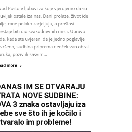
vod Postoje ljubavi za koje vjerujemo da su
uvijek ostale iza nas. Dani prolaze, život ide
lje, rane polako zacjeljuju, a prošlost
estaje biti dio svakodnevnih misli. Upravo
da, kada ste uvjereni da je jedno poglavlje
avršeno, sudbina priprema neočekivan obrat.
ruka, poziv ili sasvim...
ead more
DANAS IM SE OTVARAJU
VRATA NOVE SUDBINE:
VA 3 znaka ostavljaju iza
ebe sve što ih je kočilo i
tvaralo im probleme!