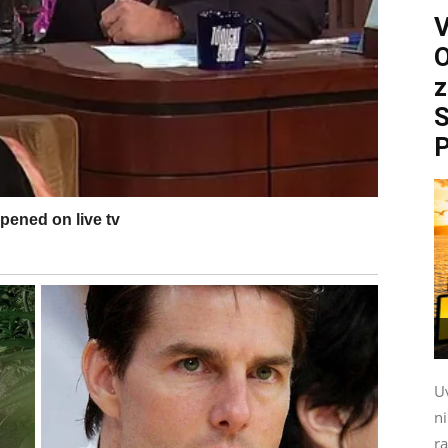
O
z
S
P
Uv
n
ra