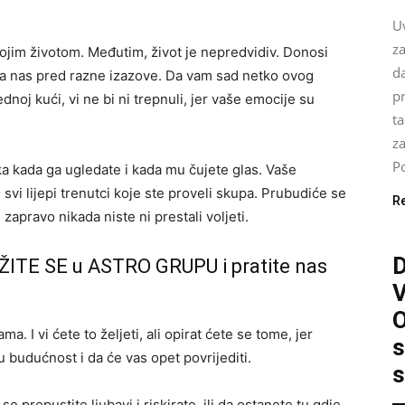
U
za
 svojim životom. Međutim, život je nepredvidiv. Donosi
da
ja nas pred razne izazove. Da vam sad netko ovog
pr
dnoj kući, vi ne bi ni trepnuli, jer vaše emocije su
ta
z
Po
a kada ga ugledate i kada mu čujete glas. Vaše
 svi lijepi trenutci koje ste proveli skupa. Prubudiće se
R
zapravo nikada niste ni prestali voljeti.
ŽITE SE u ASTRO GRUPU i pratite nas
O
a. I vi ćete to željeti, ali opirat ćete se tome, jer
s
 budućnost i da će vas opet povrijediti.
s
e prepustite ljubavi i riskirate, ili da ostanete tu gdje