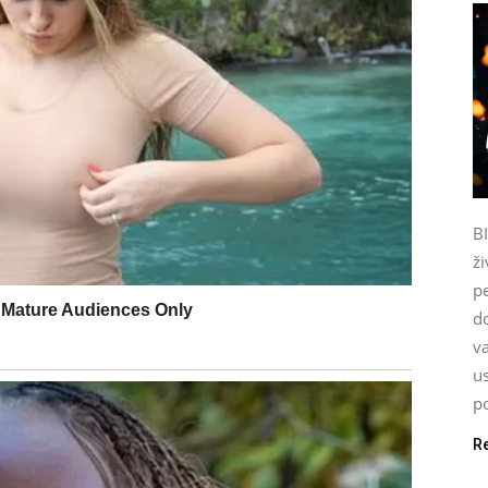
B
ži
p
do
va
u
po
R