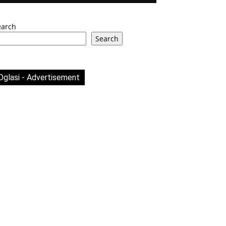
earch
Search
Oglasi - Advertisement