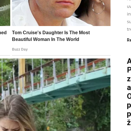
uv
i
su
tr
R
P
z
a
O
p
p
ž