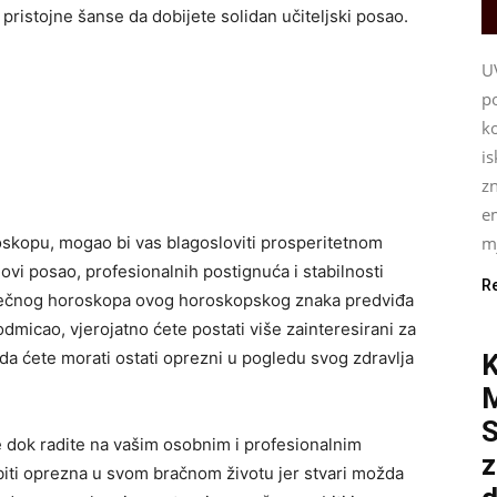
pristojne šanse da dobijete solidan učiteljski posao.
U
p
ko
i
z
e
mj
kopu, mogao bi vas blagosloviti prosperitetnom
vi posao, profesionalnih postignuća i stabilnosti
R
esečnog horoskopa ovog horoskopskog znaka predviđa
micao, vjerojatno ćete postati više zainteresirani za
da ćete morati ostati oprezni u pogledu svog zdravlja
K
S
je dok radite na vašim osobnim i profesionalnim
z
iti oprezna u svom bračnom životu jer stvari možda