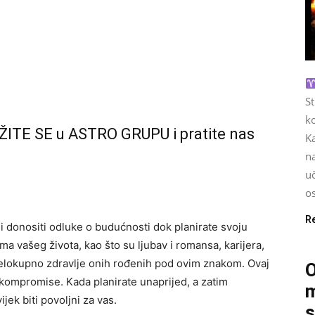
S
ko
ŽITE SE u ASTRO GRUPU i pratite nas
Ka
na
u
os
R
i i donositi odluke o budućnosti dok planirate svoju
 vašeg života, kao što su ljubav i romansa, karijera,
cjelokupno zdravlje onih rođenih pod ovim znakom. Ovaj
O
 kompromise. Kada planirate unaprijed, a zatim
m
ek biti povoljni za vas.
s