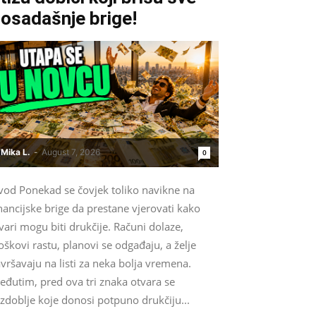
osadašnje brige!
Mika L.
-
August 7, 2026
0
vod Ponekad se čovjek toliko navikne na
nancijske brige da prestane vjerovati kako
vari mogu biti drukčije. Računi dolaze,
oškovi rastu, planovi se odgađaju, a želje
vršavaju na listi za neka bolja vremena.
eđutim, pred ova tri znaka otvara se
zdoblje koje donosi potpuno drukčiju...