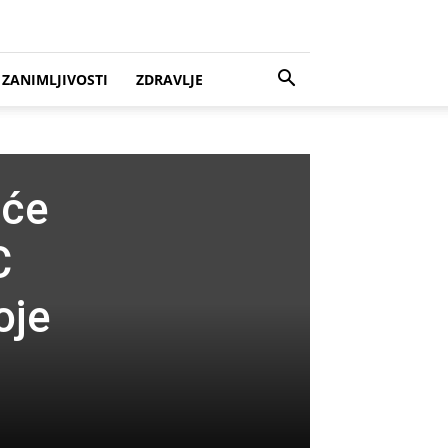
ZANIMLJIVOSTI
ZDRAVLJE
 će
C
oje