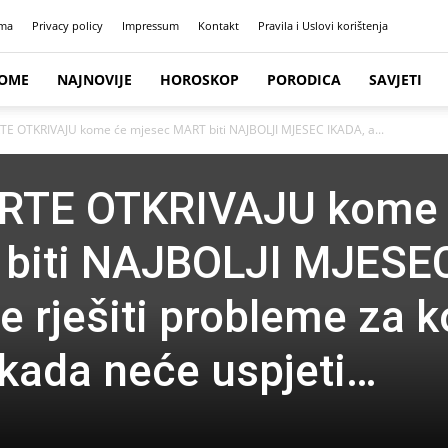
ma
Privacy policy
Impressum
Kontakt
Pravila i Uslovi korištenja
OME
NAJNOVIJE
HOROSKOP
PORODICA
SAVJETI
E OTKRIVAJU kome će mjesec MART biti NAJBOLJI MJESEC IKADA, a...
RTE OTKRIVAJU kome
biti NAJBOLJI MJESE
e rješiti probleme za k
ikada neće uspjeti…