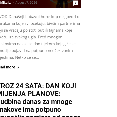
Mika L.
-
August 7, 2026
0
VOD Današnji ljubavni horoskop ne govori o
orukama koje svi očekuju, bivšim partnerima
ji se vraćaju po stoti put ili tajnama koje
skaču iza svakog ugla. Pred mnogim
nakovima nalazi se dan tijekom kojeg će se
mocije pojaviti na potpuno neočekivanim
estima. Netko će se...
ead more
ROZ 24 SATA: DAN KOJI
MIJENJA PLANOVE:
udbina danas za mnoge
nakove ima potpuno