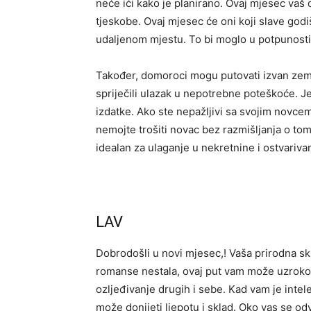
neće ići kako je planirano. Ovaj mjesec vaš
tjeskobe. Ovaj mjesec će oni koji slave godi
udaljenom mjestu. To bi moglo u potpunosti 
Također, domoroci mogu putovati izvan zemlj
spriječili ulazak u nepotrebne poteškoće. Je
izdatke. Ako ste nepažljivi sa svojim novce
nemojte trošiti novac bez razmišljanja o tom
idealan za ulaganje u nekretnine i ostvariv
LAV
Dobrodošli u novi mjesec,! Vaša prirodna s
romanse nestala, ovaj put vam može uzrokov
ozljeđivanje drugih i sebe. Kad vam je intele
može donijeti ljepotu i sklad. Oko vas se odv