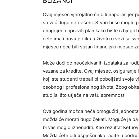
BLIZANCI
Ovaj mjesec vjerojatno će biti naporan jer p
su već dugo neriješeni. Stvari bi se mogle po
unaprijed napraviti plan kako biste izbjegli 
ćete imati novu priliku u životu u vezi sa sv
mjesec neće biti sjajan financijski mjesec 
Može doći do neočekivanih izdataka za rodbin
vezane za kredite. Ovaj mjesec, osiguranje i
koji ste studenti trebali bi poboljšati svoje 
osobnog i profesionalnog života. Zbog obite
studija, što utječe na vašu spremnost.
Ova godina možda neće omogućiti jednostav
možda će morati dugo čekati. Moguće je da će
bi vas moglo iznenaditi. Kao rezultat Ketuov
Možda ćete biti uspješni ako radite u podru