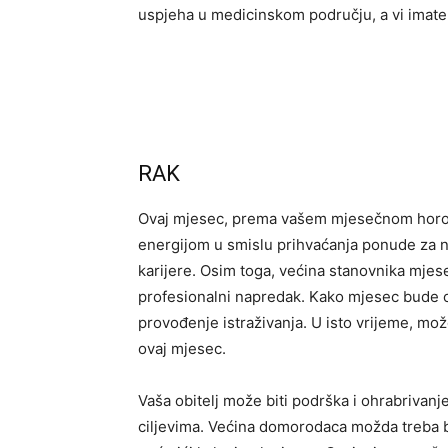
uspjeha u medicinskom području, a vi imate 
RAK
Ovaj mjesec, prema vašem mjesečnom horos
energijom u smislu prihvaćanja ponude za no
karijere. Osim toga, većina stanovnika mj
profesionalni napredak. Kako mjesec bude od
provođenje istraživanja. U isto vrijeme, mož
ovaj mjesec.
Vaša obitelj može biti podrška i ohrabrivan
ciljevima. Većina domorodaca možda treba b