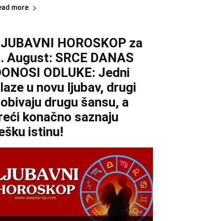
ead more
LJUBAVNI HOROSKOP za
. August: SRCE DANAS
ONOSI ODLUKE: Jedni
laze u novu ljubav, drugi
obivaju drugu šansu, a
reći konačno saznaju
ešku istinu!