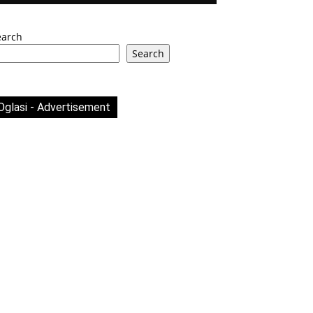
earch
Search
Oglasi - Advertisement