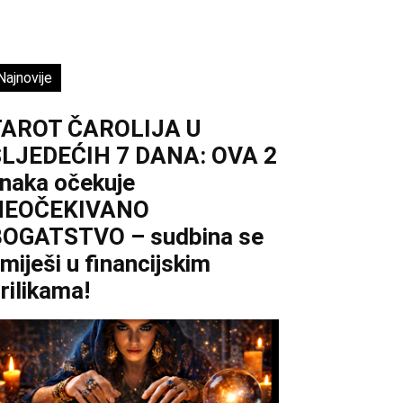
Najnovije
TAROT ČAROLIJA U
LJEDEĆIH 7 DANA: OVA 2
naka očekuje
NEOČEKIVANO
OGATSTVO – sudbina se
miješi u financijskim
rilikama!