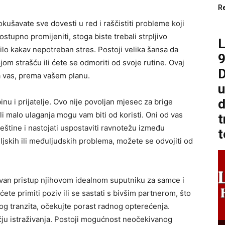
R
okušavate sve dovesti u red i raščistiti probleme koji
stupno promijeniti, stoga biste trebali strpljivo
bilo kakav nepotreban stres. Postoji velika šansa da
9
ojom strašću ili ćete se odmoriti od svoje rutine. Ovaj
D
za vas, prema vašem planu.
u
d
u i prijatelje. Ovo nije povoljan mjesec za brige
li malo ulaganja mogu vam biti od koristi. Oni od vas
t
vještine i nastojati uspostaviti ravnotežu između
t
ljskih ili međuljudskih problema, možete se odvojiti od
an pristup njihovom idealnom suputniku za samce i
te primiti poziv ili se sastati s bivšim partnerom, što
og tranzita, očekujte porast radnog opterećenja.
čju istraživanja. Postoji mogućnost neočekivanog