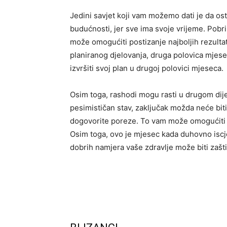
Jedini savjet koji vam možemo dati je da os
budućnosti, jer sve ima svoje vrijeme. Pobr
može omogućiti postizanje najboljih rezult
planiranog djelovanja, druga polovica mjeseca 
izvršiti svoj plan u drugoj polovici mjeseca.
Osim toga, rashodi mogu rasti u drugom dijel
pesimističan stav, zaključak možda neće biti
dogovorite poreze. To vam može omogućiti 
Osim toga, ovo je mjesec kada duhovno iscje
dobrih namjera vaše zdravlje može biti zašt