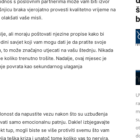
d
 odnos s poslovnim partnerima može vam biti izvor
š
šnjicu braka vjerojatno provesti kvalitetno vrijeme na
b
olakšati vaše misli.
e, ali moraju poštovati njezine propise kako bi
dini savjet koji vam mogu dati je da pratite svoje
m, to može značajno utjecati na vašu štednju. Nikada
e koliko trenutno trošite. Nadalje, ovaj mjesec je
anje povrata kao sekundarnog ulaganja
U
r
m
klonost da napustite vezu nakon što su uzbuđenja
su
ati samo emocionalnu patnju. Dakle! izbjegavajte
ot
kt tup, mogli biste se više protiviti svemu što vam
d
ija teška kriza i unatoč tome koliko vas to nervira,