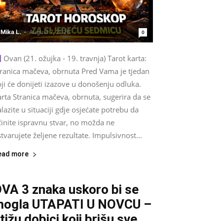
Mika L.
-
August 7, 2026
0
Ovan (21. ožujka - 19. travnja) Tarot karta:
tranica mačeva, obrnuta Pred Vama je tjedan
ji će donijeti izazove u donošenju odluka.
rta Stranica mačeva, obrnuta, sugerira da se
lazite u situaciji gdje osjećate potrebu da
činite ispravnu stvar, no možda ne
tvarujete željene rezultate. Impulsivnost...
ead more
VA 3 znaka uskoro bi se
ogla UTAPATI U NOVCU –
tižu dobici koji brišu sve