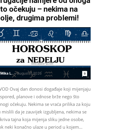
rugačije namjere od onoga
to očekuju – nekima na
olje, drugima problemi!
Mika L.
-
August 7, 2026
0
VOD Ovaj dan donosi događaje koji mijenjaju
aspored, planove i odnose brže nego što
nogi očekuju. Nekima se vraća prilika za koju
 mislili da je zauvijek izgubljena, nekima se
kriva tajna koja mijenja sliku jedne osobe,
ok neki konačno ulaze u period u kojem...