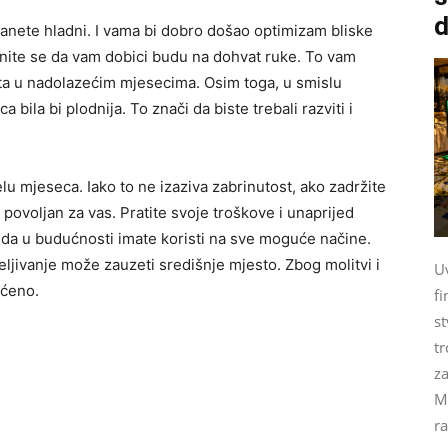
d
tanete hladni. I vama bi dobro došao optimizam bliske
inite se da vam dobici budu na dohvat ruke. To vam
ata u nadolazećim mjesecima. Osim toga, u smislu
bila bi plodnija. To znači da biste trebali razviti i
u mjeseca. Iako to ne izaziva zabrinutost, ako zadržite
 povoljan za vas. Pratite svoje troškove i unaprijed
da u budućnosti imate koristi na sve moguće načine.
ljivanje može zauzeti središnje mjesto. Zbog molitvi i
U
ićeno.
fi
st
tr
za
M
ra