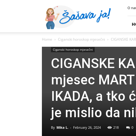
Sasava
O na
Ja
H
Home
Ciganski horoskop mjesečni
CIGANSKE KART
Ciganski horoskop mjesečni
CIGANSKE KA
mjesec MART 
IKADA, a tko ć
je mislio da n
By
Mika L.
-
February 26, 2024
218
0