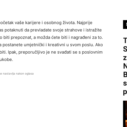
očetak vaše karijere i osobnog života. Najprije
as potaknuti da prevladate svoje strahove i istražite
o biti prepoznat, a možda ćete biti i nagrađeni za to.
postanete umjetnički i kreativni u svom poslu. Ako
S
iti. Ipak, preporučljivo je ne svađati se s poslovnim
z
sukobe.
B
se nastavlja nakon oglasa
s
p