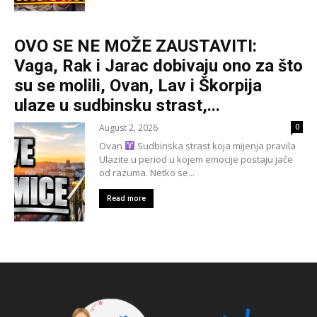
OVO SE NE MOŽE ZAUSTAVITI:
Vaga, Rak i Jarac dobivaju ono za što
su se molili, Ovan, Lav i Škorpija
ulaze u sudbinsku strast,...
August 2, 2026
0
Ovan
Sudbinska strast koja mijenja pravila
Ulazite u period u kojem emocije postaju jače
od razuma. Netko se...
Read more