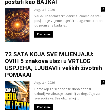
postati kao BAJKA!
August 3, 2026
0
VAGA U nadolazećim danima: Znamo da ste u
posljednje vrijeme osjećali nesigurnost i strah
od promjene kada je...
Read more
72 SATA KOJA SVE MIJENJAJU:
OVIH 5 znakova ulazi u VRTLOG
USPJEHA, LJUBAVI i velikih životnih
POMAKA!
August 4, 2026
0
Horoskop za sljedećih tri dana donosi
uzbudljive vibracije i zanimljive događaje za
sve zodijake. Bez obzira koji...
Read more