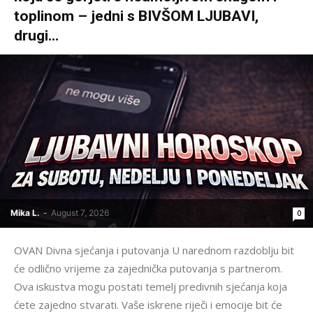
toplinom – jedni s BIVŠOM LJUBAVI,
drugi...
Mika L.
-
August 7, 2026
0
OVAN Divna sjećanja i putovanja U narednom razdoblju bit
će odlično vrijeme za zajednička putovanja s partnerom.
Ova iskustva mogu postati temelj predivnih sjećanja koja
ćete zajedno stvarati. Vaše iskrene riječi i emocije bit će