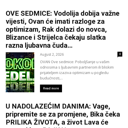
OVE SEDMICE: Vodolija dobija važne
vijesti, Ovan će imati razloge za
optimizam, Rak dolazi do novca,
Blizance i Strijelca čekaju slatka
razna ljubavna čuda…
August 2, 2026
0
OVAN Ove sedmice: Poboljšanje u vašim
odnosima s ljubavnim partnerom ili bliskim
prijateljem izaziva optimizam u pogledu
budućnosti,...
Read more
U NADOLAZEĆIM DANIMA: Vage,
pripremite se za promjene, Bika čeka
PRILIKA ŽIVOTA, a život Lava će