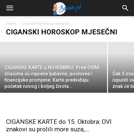
NOVEMBRU: Vrijeme je za ljubavnu
čaroliju! Jednima stiže srodna duša, a
drugima se vraća bivši…
Home
Ciganski horoskop mjesečni
CIGANSKI HOROSKOP MJESEČNI
Mika L.
-
October 21, 2024
CIGANSKE KARTE u NOVEMBRU: Pred OVIM
znacima su najveće ljubavne, poslovne i
Čak 5 zna
financijske promjene. Karte predviđaju
ispuniti 
početak novog i boljeg života…
znak će bi
CIGANSKE KARTE do 15. Oktobra: OVI
znakovi su prolili more suza,...