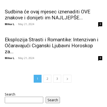
Sudbina će ovaj mjesec iznenaditi OVE
znakove i donijeti im NAJLJEPŠE...
Mika L.
-
May 21, 2024
0
Eksplozija Strasti i Romantike: Intenzivan i
Očaravajući Ciganski Ljubavni Horoskop
za...
Mika L.
-
May 21, 2024
0
1
2
3
Search
Search