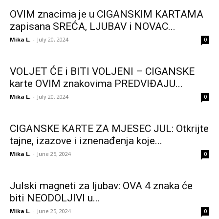
OVIM znacima je u CIGANSKIM KARTAMA
zapisana SREĆA, LJUBAV i NOVAC...
Mika L.
-
July 20, 2024
0
VOLJET ĆE i BITI VOLJENI – CIGANSKE
karte OVIM znakovima PREDVIĐAJU...
Mika L.
-
July 20, 2024
0
CIGANSKE KARTE ZA MJESEC JUL: Otkrijte
tajne, izazove i iznenađenja koje...
Mika L.
-
June 25, 2024
0
Julski magneti za ljubav: OVA 4 znaka će
biti NEODOLJIVI u...
Mika L.
-
June 25, 2024
0