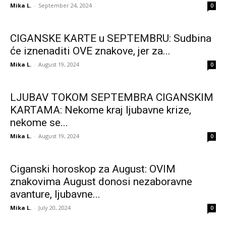
Mika L.
-
September 24, 2024
0
CIGANSKE KARTE u SEPTEMBRU: Sudbina
će iznenaditi OVE znakove, jer za...
Mika L.
-
August 19, 2024
0
LJUBAV TOKOM SEPTEMBRA CIGANSKIM
KARTAMA: Nekome kraj ljubavne krize,
nekome se...
Mika L.
-
August 19, 2024
0
Ciganski horoskop za August: OVIM
znakovima August donosi nezaboravne
avanture, ljubavne...
Mika L.
-
July 20, 2024
0