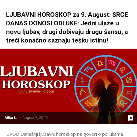
LJUBAVNI HOROSKOP za 9. August: SRCE
DANAS DONOSI ODLUKE: Jedni ulaze u
novu ljubav, drugi dobivaju drugu šansu, a
treći konačno saznaju tešku istinu!
Mika L.
-
August 7, 2026
0
UVOD Današnji ljubavni horoskop ne govori o porukama