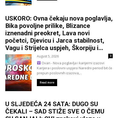
USKORO: Ovna čekaju nova poglavlja,
Bika povoljne prilike, Blizance
iznenadni preokret, Lava novi
početci, Djevicu i Jarca stabilnost,
Vagu i Strijelca uspjeh, Škorpiju i...
August 5, 2026
0
Ovan - Nova poglavlja i karijerni izazovi
Karijera i poslovni uspjesi Naredni period bit će
prepun poslovnih izazova,...
Read more
U SLJEDEĆA 24 SATA: DUGO SU
ČEKALI – SAD STIŽE SVE O ČEMU