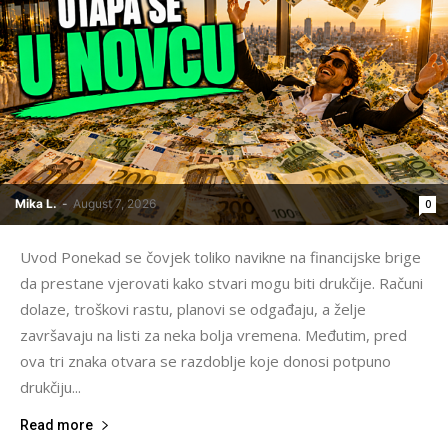
Mika L.
-
August 7, 2026
0
Uvod Ponekad se čovjek toliko navikne na financijske brige
da prestane vjerovati kako stvari mogu biti drukčije. Računi
dolaze, troškovi rastu, planovi se odgađaju, a želje
završavaju na listi za neka bolja vremena. Međutim, pred
ova tri znaka otvara se razdoblje koje donosi potpuno
drukčiju...
Read more