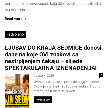
odraz duboke povezanosti koju dijelite, stoga se potrudite
biti otvoreni i...
Read more
Izdvojeno
LJUBAV DO KRAJA SEDMICE donosi
dane na koje OVI znakovi sa
nestrpljenjem čekaju – slijede
SPEKTAKULARNA IZNENAĐENJA!
August 4, 2026
0
OVAN (21.03.-20.04.) Ljubav do kraja sedmice:
Očekuje vas zanimljiv ljubavni tjedan. S jedne
strane, mogli biste se suočiti...
Read more