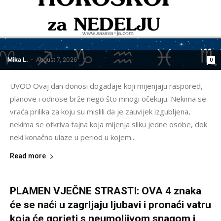
Mika L.
-
August 7, 2026
0
UVOD Ovaj dan donosi događaje koji mijenjaju raspored,
planove i odnose brže nego što mnogi očekuju. Nekima se
vraća prilika za koju su mislili da je zauvijek izgubljena,
nekima se otkriva tajna koja mijenja sliku jedne osobe, dok
neki konačno ulaze u period u kojem...
Read more
PLAMEN VJEČNE STRASTI: OVA 4 znaka
će se naći u zagrljaju ljubavi i pronaći vatru
koja će gorjeti s neumoljivom snagom i