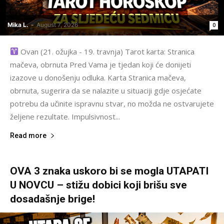
Mika L.
-
August 7, 2026
0
Ovan (21. ožujka - 19. travnja) Tarot karta: Stranica
mačeva, obrnuta Pred Vama je tjedan koji će donijeti
izazove u donošenju odluka. Karta Stranica mačeva,
obrnuta, sugerira da se nalazite u situaciji gdje osjećate
potrebu da učinite ispravnu stvar, no možda ne ostvarujete
željene rezultate. Impulsivnost...
Read more
OVA 3 znaka uskoro bi se mogla UTAPATI
U NOVCU – stižu dobici koji brišu sve
dosadašnje brige!