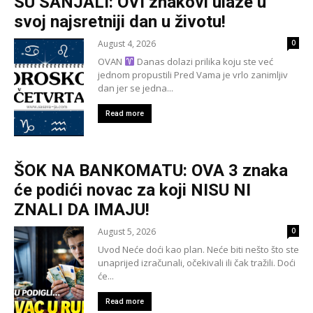
SU SANJALI: OVI znakovi ulaze u
svoj najsretniji dan u životu!
August 4, 2026
0
OVAN
Danas dolazi prilika koju ste već
jednom propustili Pred Vama je vrlo zanimljiv
dan jer se jedna...
Read more
ŠOK NA BANKOMATU: OVA 3 znaka
će podići novac za koji NISU NI
ZNALI DA IMAJU!
August 5, 2026
0
Uvod Neće doći kao plan. Neće biti nešto što ste
unaprijed izračunali, očekivali ili čak tražili. Doći
će...
Read more