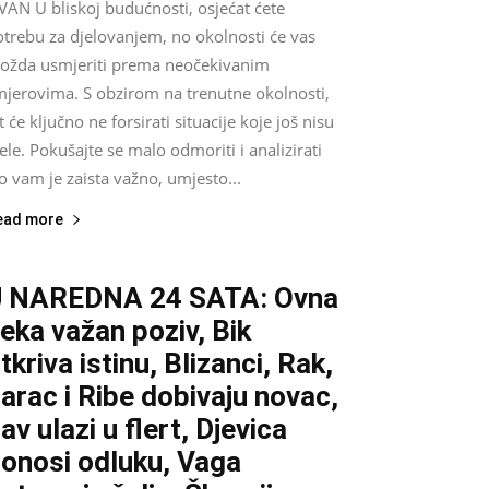
VAN U bliskoj budućnosti, osjećat ćete
otrebu za djelovanjem, no okolnosti će vas
ožda usmjeriti prema neočekivanim
mjerovima. S obzirom na trenutne okolnosti,
t će ključno ne forsirati situacije koje još nisu
ele. Pokušajte se malo odmoriti i analizirati
o vam je zaista važno, umjesto...
ead more
U NAREDNA 24 SATA: Ovna
eka važan poziv, Bik
tkriva istinu, Blizanci, Rak,
arac i Ribe dobivaju novac,
av ulazi u flert, Djevica
onosi odluku, Vaga