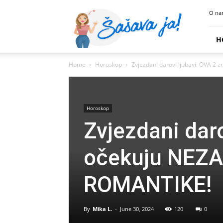
Sasava
O na
Ja
H
Home
Horoskop
Zvjezdani darovi ljubavi: OVA 2
Horoskop
Zvjezdani dar
očekuju NEZA
ROMANTIKE!
By
Mika L.
-
June 30, 2024
120
0