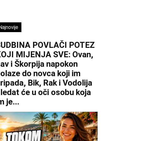
Najnovije
SUDBINA POVLAČI POTEZ
OJI MIJENJA SVE: Ovan,
av i Škorpija napokon
olaze do novca koji im
ripada, Bik, Rak i Vodolija
ledat će u oči osobu koja
m je...