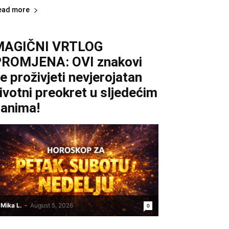
ead more
MAGIČNI VRTLOG
ROMJENA: OVI znakovi
e proživjeti nevjerojatan
ivotni preokret u sljedećim
anima!
Mika L.
-
August 5, 2026
0