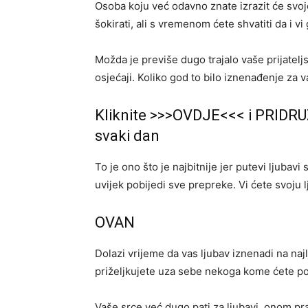
Osoba koju već odavno znate izrazit će svo
šokirati, ali s vremenom ćete shvatiti da i vi 
Možda je previše dugo trajalo vaše prijateljst
osjećaji. Koliko god to bilo iznenađenje za 
Kliknite >>>OVDJE<<< i PRIDRU
svaki dan
To je ono što je najbitnije jer putevi ljubavi
uvijek pobijedi sve prepreke. Vi ćete svoju lj
OVAN
Dolazi vrijeme da vas ljubav iznenadi na naj
priželjkujete uza sebe nekoga kome ćete pok
Vaše srce već dugo pati za ljubavi, onom pra