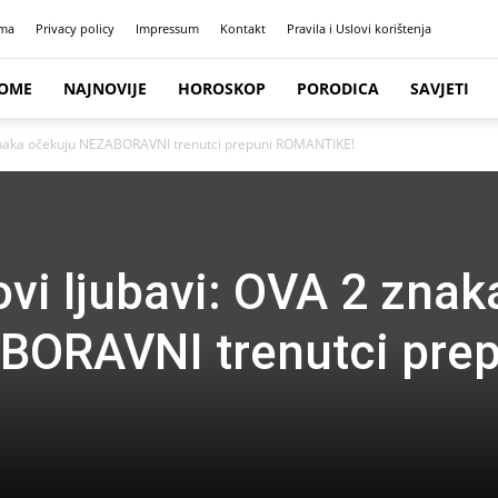
ma
Privacy policy
Impressum
Kontakt
Pravila i Uslovi korištenja
OME
NAJNOVIJE
HOROSKOP
PORODICA
SAVJETI
 znaka očekuju NEZABORAVNI trenutci prepuni ROMANTIKE!
ovi ljubavi: OVA 2 znak
BORAVNI trenutci prep