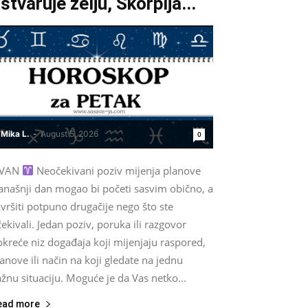
stvaruje želju, Škorpija...
Mika L.
-
August 5, 2026
0
VAN
Neočekivani poziv mijenja planove
anašnji dan mogao bi početi sasvim obično, a
vršiti potpuno drugačije nego što ste
ekivali. Jedan poziv, poruka ili razgovor
kreće niz događaja koji mijenjaju raspored,
anove ili način na koji gledate na jednu
žnu situaciju. Moguće je da Vas netko...
ead more