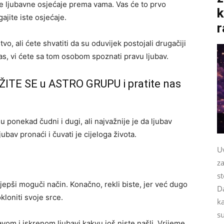
je ljubavne osjećaje prema vama. Vas će to prvo
k
gajite iste osjećaje.
r
vo, ali ćete shvatiti da su oduvijek postojali drugačiji
vas, vi ćete sa tom osobom spoznati pravu ljubav.
ŽITE SE u ASTRO GRUPU i pratite nas
 su ponekad čudni i dugi, ali najvažnije je da ljubav
ubav pronaći i čuvati je cijeloga života.
Uv
za
st
ljepši moguči način. Konačno, rekli biste, jer već dugo
Da
loniti svoje srce.
k
su
vom i iskrenom ljubavi kakvu još niste našli. Vrijeme