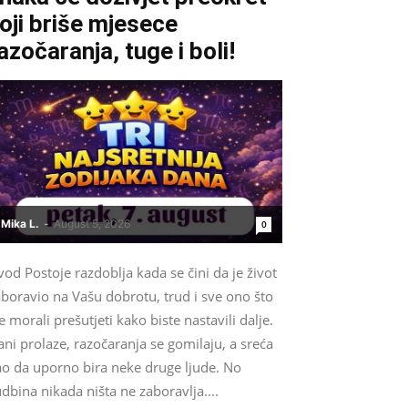
oji briše mjesece
azočaranja, tuge i boli!
Mika L.
-
August 5, 2026
0
od Postoje razdoblja kada se čini da je život
boravio na Vašu dobrotu, trud i sve ono što
e morali prešutjeti kako biste nastavili dalje.
ni prolaze, razočaranja se gomilaju, a sreća
ao da uporno bira neke druge ljude. No
dbina nikada ništa ne zaboravlja....