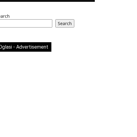
earch
Search
Oglasi - Advertisement