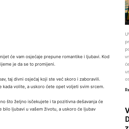
U
p
po
v
onijet će vam osjećaje prepune romantike i ljubavi. Kod
će
ijeme je da se to promijeni.
us
o
v, taj divni osjećaj koji ste već skoro i zaboravili.
te kada volite, a uskoro ćete opet voljeti svim srcem.
R
o što željno isčekujete i ta pozitivna dešavanja će
 bilo ljubavi u vašem životu, a uskoro će ljubav
V
z