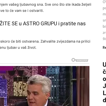
O
njem vašeg ljubavnog sna. Sve ono što ste ikada željeli
p
ve to će vam se i ostvariti.
m
s
ŽITE SE u ASTRO GRUPU i pratite nas
bi
zr
št
skoro će biti ostvarena. Zahvalite zvijezdama na prilici
enu ljubav u vaš život.
R
č
o
J
L
d