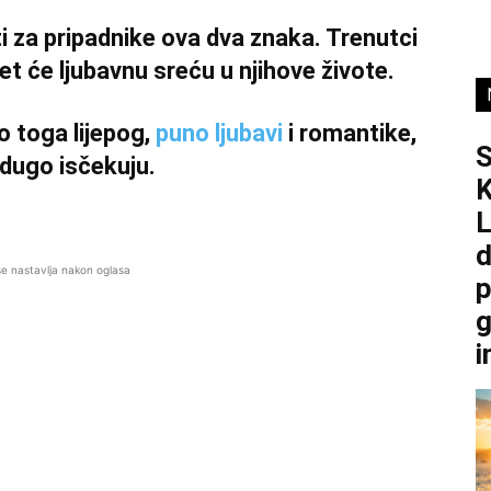
ti za pripadnike ova dva znaka. Trenutci
jet će ljubavnu sreću u njihove živote.
o toga lijepog,
puno ljubavi
i romantike,
 dugo isčekuju.
K
L
d
se nastavlja nakon oglasa
p
g
i