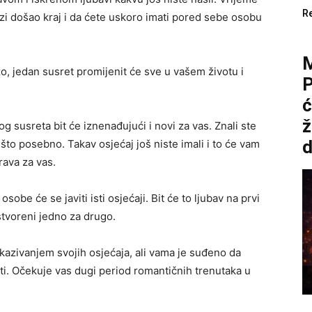
R
azi došao kraj i da ćete uskoro imati pored sebe osobu
o, jedan susret promijenit će sve u vašem životu i
P
ć
ž
og susreta bit će iznenađujući i novi za vas. Znali ste
d
nešto posebno. Takav osjećaj još niste imali i to će vam
rava za vas.
sobe će se javiti isti osjećaji. Bit će to ljubav na prvi
stvoreni jedno za drugo.
skazivanjem svojih osjećaja, ali vama je suđeno da
ti. Očekuje vas dugi period romantičnih trenutaka u