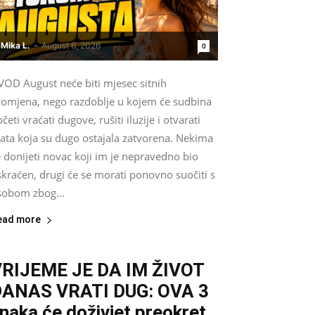
Mika L.
-
August 6, 2026
0
VOD August neće biti mjesec sitnih
romjena, nego razdoblje u kojem će sudbina
četi vraćati dugove, rušiti iluzije i otvarati
rata koja su dugo ostajala zatvorena. Nekima
 donijeti novac koji im je nepravedno bio
kraćen, drugi će se morati ponovno suočiti s
sobom zbog...
ead more
RIJEME JE DA IM ŽIVOT
DANAS VRATI DUG: OVA 3
naka će doživjet preokret