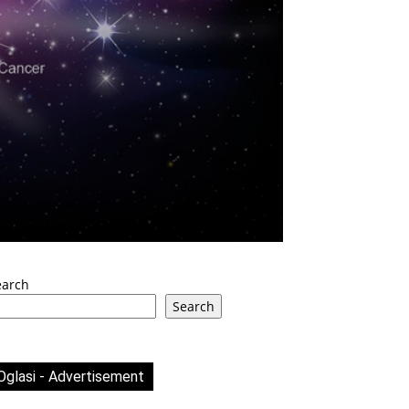
earch
Search
Oglasi - Advertisement