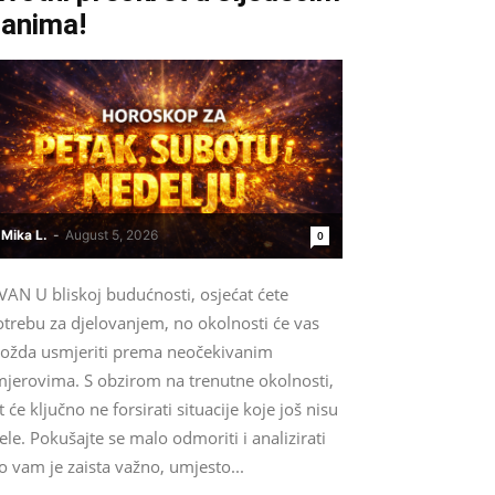
anima!
Mika L.
-
August 5, 2026
0
VAN U bliskoj budućnosti, osjećat ćete
otrebu za djelovanjem, no okolnosti će vas
ožda usmjeriti prema neočekivanim
mjerovima. S obzirom na trenutne okolnosti,
t će ključno ne forsirati situacije koje još nisu
ele. Pokušajte se malo odmoriti i analizirati
o vam je zaista važno, umjesto...