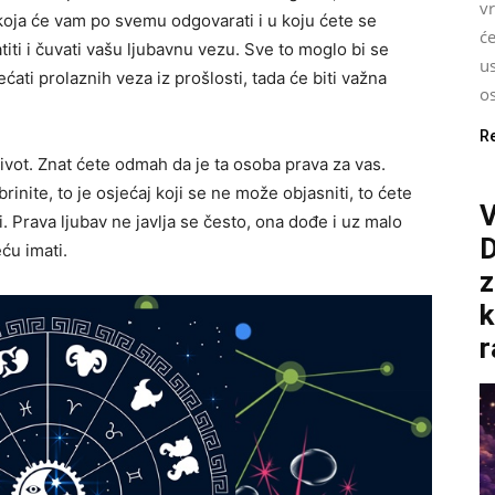
v
 koja će vam po svemu odgovarati i u koju ćete se
će
atiti i čuvati vašu ljubavnu vezu. Sve to moglo bi se
us
ćati prolaznih veza iz prošlosti, tada će biti važna
o
R
i život. Znat ćete odmah da je ta osoba prava za vas.
brinite, to je osjećaj koji se ne može objasniti, to ćete
V
i. Prava ljubav ne javlja se često, ona dođe i uz malo
ću imati.
z
k
r