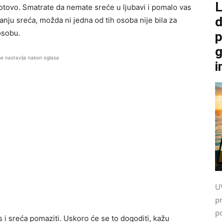
L
 gotovo. Smatrate da nemate sreće u ljubavi i pomalo vas
d
tanju sreća, možda ni jedna od tih osoba nije bila za
osobu.
p
g
se nastavlja nakon oglasa
i
U
p
po
i sreća pomaziti. Uskoro će se to dogoditi, kažu