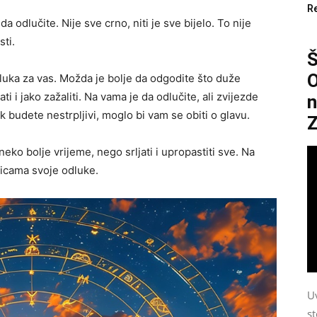
R
 odlučite. Nije sve crno, niti je sve bijelo. To nije
sti.
O
dluka za vas. Možda je bolje da odgodite što duže
i i jako zažaliti. Na vama je da odlučite, ali zvijezde
n
k budete nestrpljivi, moglo bi vam se obiti o glavu.
Z
 neko bolje vrijeme, nego srljati i upropastiti sve. Na
dicama svoje odluke.
Uv
st