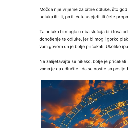
Možda nije vrijeme za bitne odluke, što god da
odluka ili-ili, pa ili ćete uspjeti, ili ćete propa
Ta odluka bi mogla u oba slučaja biti loša o
donošenje te odluke, jer bi mogli gorko plakat
vam govora da je bolje pričekati. Ukoliko ipa
Ne zalijetavajte se nikako, bolje je pričekati
vama je da odlučite i da se nosite sa poslje