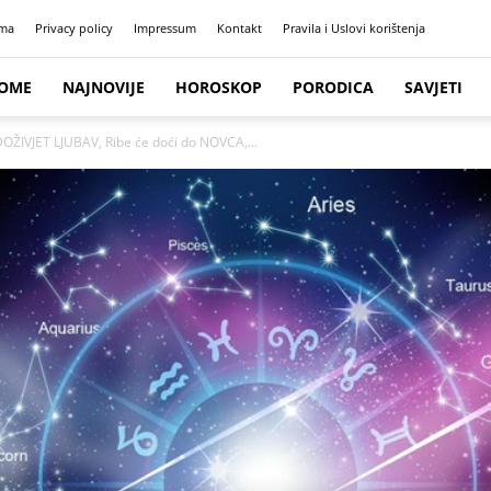
ma
Privacy policy
Impressum
Kontakt
Pravila i Uslovi korištenja
OME
NAJNOVIJE
HOROSKOP
PORODICA
SAVJETI
e DOŽIVJET LJUBAV, Ribe će doći do NOVCA,...