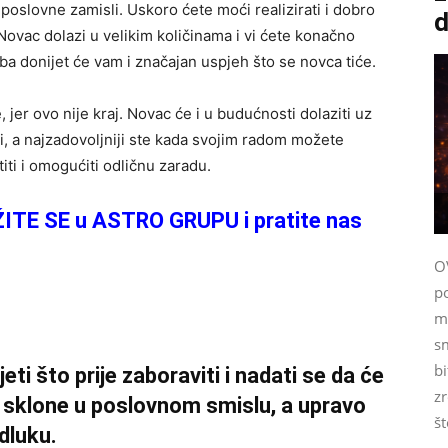
poslovne zamisli. Uskoro ćete moći realizirati i dobro
d
Novac dolazi u velikim količinama i vi ćete konačno
ba donijet će vam i značajan uspjeh što se novca tiće.
 jer ovo nije kraj. Novac će i u budućnosti dolaziti uz
ni, a najzadovoljniji ste kada svojim radom možete
titi i omogućiti odličnu zaradu.
ŽITE SE u ASTRO GRUPU i pratite nas
O
p
m
s
bi
eti što prije zaboraviti i nadati se da će
zr
u sklone u poslovnom smislu, a upravo
št
dluku.