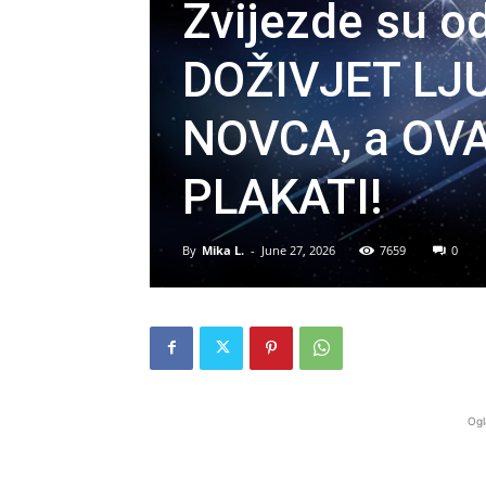
Zvijezde su od
DOŽIVJET LJU
NOVCA, a OVA
PLAKATI!
By
Mika L.
-
June 27, 2026
7659
0
Ogl