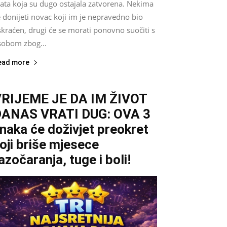
rata koja su dugo ostajala zatvorena. Nekima
 donijeti novac koji im je nepravedno bio
kraćen, drugi će se morati ponovno suočiti s
sobom zbog...
ead more
RIJEME JE DA IM ŽIVOT
DANAS VRATI DUG: OVA 3
naka će doživjet preokret
oji briše mjesece
azočaranja, tuge i boli!