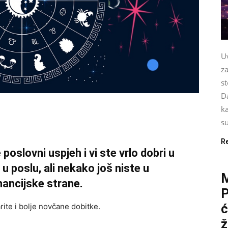
Uv
za
st
Da
k
su
R
poslovni uspjeh i vi ste vrlo dobri u
 poslu, ali nekako još niste u
nancijske strane.
P
ć
ite i bolje novčane dobitke.
ž