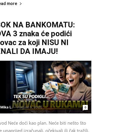
ead more
ŠOK NA BANKOMATU:
VA 3 znaka će podići
ovac za koji NISU NI
NALI DA IMAJU!
Mika L.
-
August 5, 2026
0
od Neće doći kao plan. Neće biti nešto što
e unaprijed izračunali, očekivali ili čak tražili.