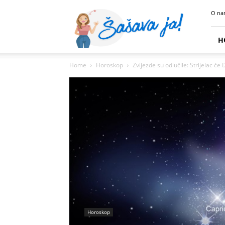
Sasava
O na
Ja
H
Home
Horoskop
Zvijezde su odlučile: Strijelac ć
Horoskop