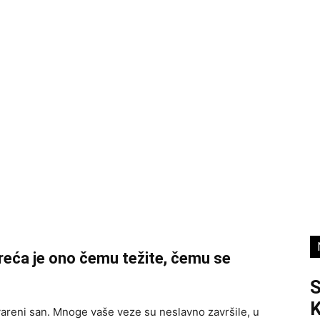
sreća je ono čemu težite, čemu se
K
stvareni san. Mnoge vaše veze su neslavno završile, u