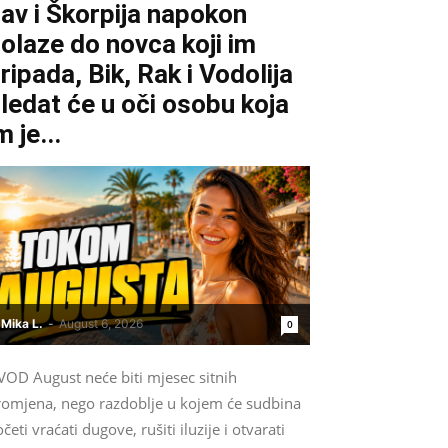
av i Škorpija napokon
olaze do novca koji im
ripada, Bik, Rak i Vodolija
ledat će u oči osobu koja
m je...
Mika L.
-
August 6, 2026
0
VOD August neće biti mjesec sitnih
romjena, nego razdoblje u kojem će sudbina
četi vraćati dugove, rušiti iluzije i otvarati