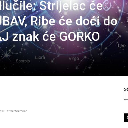
lučile: Strijelac će
BAV, Ribe će doći do
J znak će GORKO
S
asi - Advertisement