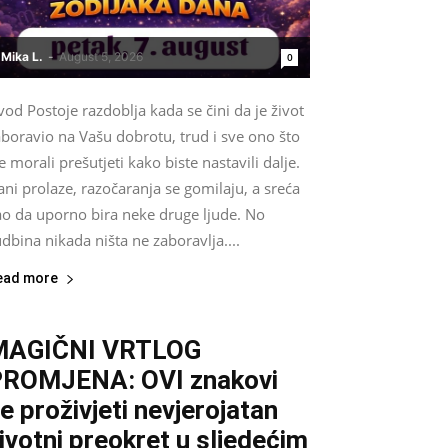
Mika L.
-
August 5, 2026
0
od Postoje razdoblja kada se čini da je život
boravio na Vašu dobrotu, trud i sve ono što
e morali prešutjeti kako biste nastavili dalje.
ni prolaze, razočaranja se gomilaju, a sreća
ao da uporno bira neke druge ljude. No
dbina nikada ništa ne zaboravlja....
ead more
MAGIČNI VRTLOG
ROMJENA: OVI znakovi
e proživjeti nevjerojatan
ivotni preokret u sljedećim