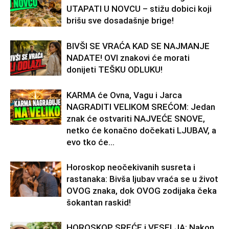
UTAPATI U NOVCU – stižu dobici koji
brišu sve dosadašnje brige!
BIVŠI SE VRAĆA KAD SE NAJMANJE
NADATE! OVI znakovi će morati
donijeti TEŠKU ODLUKU!
KARMA će Ovna, Vagu i Jarca
NAGRADITI VELIKOM SREĆOM: Jedan
znak će ostvariti NAJVEĆE SNOVE,
netko će konačno dočekati LJUBAV, a
evo tko će...
Horoskop neočekivanih susreta i
rastanaka: Bivša ljubav vraća se u život
OVOG znaka, dok OVOG zodijaka čeka
šokantan raskid!
HOROSKOP SREĆE i VESELJA: Nakon