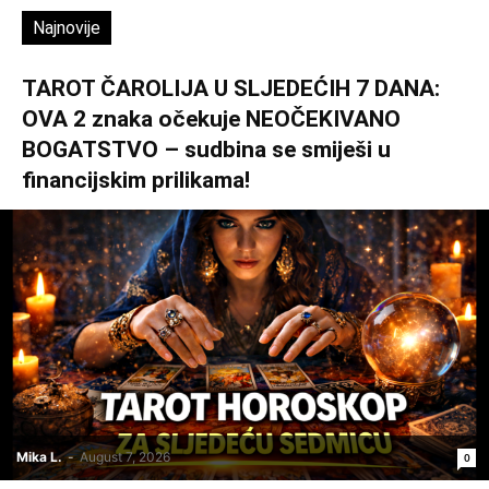
Najnovije
TAROT ČAROLIJA U SLJEDEĆIH 7 DANA:
OVA 2 znaka očekuje NEOČEKIVANO
BOGATSTVO – sudbina se smiješi u
financijskim prilikama!
Mika L.
-
August 7, 2026
0