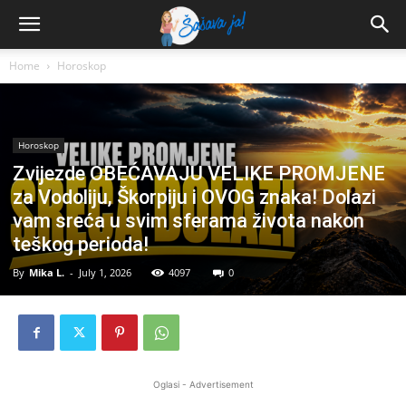
Home
Horoskop
Horoskop
Zvijezde OBEĆAVAJU VELIKE PROMJENE
za Vodoliju, Škorpiju i OVOG znaka! Dolazi
vam sreća u svim sferama života nakon
teškog perioda!
By
Mika L.
-
July 1, 2026
4097
0
Oglasi - Advertisement