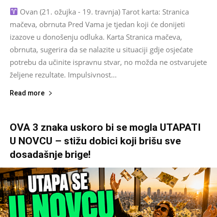
Ovan (21. ožujka - 19. travnja) Tarot karta: Stranica
mačeva, obrnuta Pred Vama je tjedan koji će donijeti
izazove u donošenju odluka. Karta Stranica mačeva,
obrnuta, sugerira da se nalazite u situaciji gdje osjećate
potrebu da učinite ispravnu stvar, no možda ne ostvarujete
željene rezultate. Impulsivnost...
Read more
OVA 3 znaka uskoro bi se mogla UTAPATI
U NOVCU – stižu dobici koji brišu sve
dosadašnje brige!