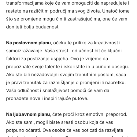
transformacijama koje će vam omogućiti da napredujete i
rastete na različitim područjima svog života. Unatoč tome
što se promjene mogu činiti zastrašujućima, one će vam
donijeti bolju budućnost.
Na poslovnom planu
, očekujte prilike za kreativnost i
samoizražavanje. Vaša strast i odlučnost bit će ključni
faktori za postizanje uspjeha. Ovo je vrijeme da
prepoznate svoje talente i iskoristite ih u punom opsegu.
Ako ste bili nezadovoljni svojim trenutnim poslom, sada
je pravi trenutak za razmišljanje o promjeni ili napretku.
Vaša odlučnost i snalažljivost pomoći će vam da
pronađete nove i inspirirajuće putove.
Na ljubavnom planu
, ćete proći kroz emotivni preporod.
Ako ste sami, mogli biste sresti osobu koja će vas
potpuno očarati. Ova osoba će vas poticati da razvijate