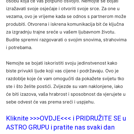
osobu koja će vas potpuno osvojiti. Nemojte se bojati
izražavati svoje osjećaje i otvoriti svoje srce. Za one u
vezama, ovo je vrijeme kada se odnos s partnerom može
produbiti. Otvorena i iskrena komunikacija bit će ključna
za izgradnju trajne sreće u vašem ljubavnom životu.
Budite spremni razgovarati o svojim snovima, strahovima
i potrebama.
Nemojte se bojati iskoristiti svoju jedinstvenost kako
biste privukli ljude koji vas cijene i podržavaju. Ovo je
razdoblje koje će vam omogućiti da pokažete svijetu tko
ste i što želite postići. Zvijezde su vam naklonjene, iako
će biti izazova, vaša hrabrost i sposobnost da vjerujete u
sebe odvest će vas prema sreći i uspjehu.
Kliknite >>>OVDJE<<< i PRIDRUŽITE SE u
ASTRO GRUPU i pratite nas svaki dan