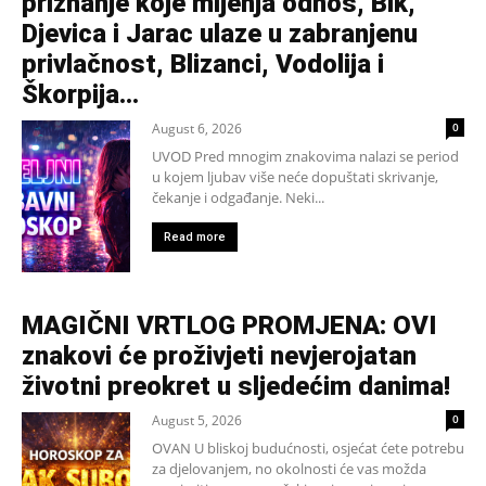
priznanje koje mijenja odnos, Bik,
Djevica i Jarac ulaze u zabranjenu
privlačnost, Blizanci, Vodolija i
Škorpija...
August 6, 2026
0
UVOD Pred mnogim znakovima nalazi se period
u kojem ljubav više neće dopuštati skrivanje,
čekanje i odgađanje. Neki...
Read more
MAGIČNI VRTLOG PROMJENA: OVI
znakovi će proživjeti nevjerojatan
životni preokret u sljedećim danima!
August 5, 2026
0
OVAN U bliskoj budućnosti, osjećat ćete potrebu
za djelovanjem, no okolnosti će vas možda