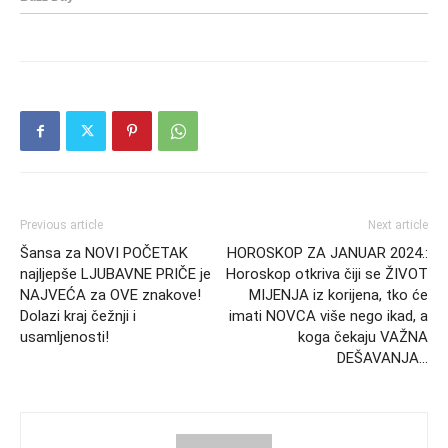
Previous article
Next article
Šansa za NOVI POČETAK
HOROSKOP ZA JANUAR 2024.:
najljepše LJUBAVNE PRIČE je
Horoskop otkriva čiji se ŽIVOT
NAJVEĆA za OVE znakove!
MIJENJA iz korijena, tko će
Dolazi kraj čežnji i
imati NOVCA više nego ikad, a
usamljenosti!
koga čekaju VAŽNA
DEŠAVANJA…