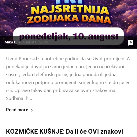
Mika L.
-
August 8, 2026
0
Uvod Ponekad su potrebne godine da se život promijeni. A
ponekad je dovoljan samo jedan dan. Jedan neočekivani
susret, jedan telefonski poziv, jedna ponuda ili jedna
odluka mogu potpuno promijeniti smjer kojim ste do jučer
išli. Upravo takav dan približava se ovim znakovima.
Sudbina ih...
Read more
KOZMIČKE KUŠNJE: Da li će OVI znakovi