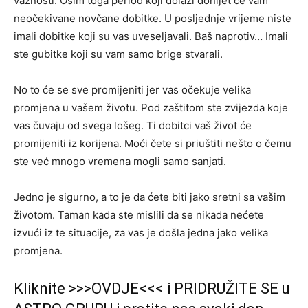
važnosti. Osim toga period koji dolazi donijet će vam
neočekivane novčane dobitke. U posljednje vrijeme niste
imali dobitke koji su vas uveseljavali. Baš naprotiv… Imali
ste gubitke koji su vam samo brige stvarali.
No to će se sve promijeniti jer vas očekuje velika
promjena u vašem životu. Pod zaštitom ste zvijezda koje
vas čuvaju od svega lošeg. Ti dobitci vaš život će
promijeniti iz korijena. Moći čete si priuštiti nešto o čemu
ste već mnogo vremena mogli samo sanjati.
Jedno je sigurno, a to je da ćete biti jako sretni sa vašim
životom. Taman kada ste mislili da se nikada nećete
izvući iz te situacije, za vas je došla jedna jako velika
promjena.
Kliknite >>>OVDJE<<< i PRIDRUŽITE SE u