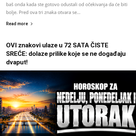
baš onda kada ste gotovo odustali od očekivanja da će biti
bolje. Pred ova tri znaka otvara se...
Read more
OVI znakovi ulaze u 72 SATA ČISTE
SREĆE: dolaze prilike koje se ne događaju
dvaput!