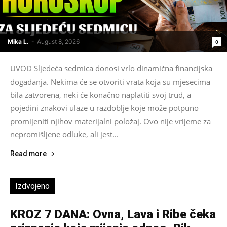
Mika L.
-
August 8, 2026
0
UVOD Sljedeća sedmica donosi vrlo dinamična financijska
događanja. Nekima će se otvoriti vrata koja su mjesecima
bila zatvorena, neki će konačno naplatiti svoj trud, a
pojedini znakovi ulaze u razdoblje koje može potpuno
promijeniti njihov materijalni položaj. Ovo nije vrijeme za
nepromišljene odluke, ali jest...
Read more
Izdvojeno
KROZ 7 DANA: Ovna, Lava i Ribe čeka