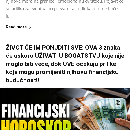
njihove moralne granice i emocionalnu čvrstoću. Pojavit će
se prilika za eventualnu prevaru, ali odluka o tome hoće
li...
Read more
ŽIVOT ĆE IM PONUDITI SVE: OVA 3 znaka
će uskoro UŽIVATI U BOGATSTVU koje nije
moglo biti veće, dok OVE očekuju prilike
koje mogu promijeniti njihovu financijsku
budućnost!!