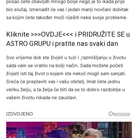
posao ćete obavljati mnogo bolje nego je to ikada prije
bio slučaj. Iznenadit će vas i jedan manji novčani dobitak
sa kojim ćete također moči riješiti neke svoje probleme.
Kliknite >>>OVDJE<<< i PRIDRUŽITE SE u
ASTRO GRUPU i pratite nas svaki dan
Svo vrijeme dok ste živjeli u tuzi i ¸razmišljanju u životu
sada vam se vratilo na bolji način. Sada možete početi
živjeti isti taj život o kojem ste nekoć mogli sam sanjati.
Sreća će preplaviti vas i vašu obitelj. Imat ćete jednu
veliku želju, a ta želja će biti da se to dobro razdoblje u
vašem životu nikada ne zaustavi.