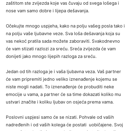
zaštitom ste zvijezda koje vas čuvaju od svega lošega i
nose vam samo dobre i lijepa dešavanja.
Očekujte mnogo uspjeha, kako na polju vašeg posla tako i
na polju vaše ljubavne veze. Sva loša dešavanja koja su
vas nekoć pratila sada možete zaboraviti. Svakodnevno
će vam stizati razlozi za sreću. Sreća zvijezda će vam
donijeti jako mnogo lijepih razloga za sreću.
Jedan od tih razloga je i vaša ljubavna veza. Vaš partner
će vam pripremiti jedno veliko iznenađenje kojemu se
niste mogli nadati. To iznenađenje će probuditi neke
emocije u vama, a partner će sa time dokazati koliko mu
ustvari značite i koliku ljubav on osjeća prema vama.
Poslovni uspjesi samo će se nizati. Pohvale od vaših
nadređenih i od vaših kolega će postati uobičajene. Svoj