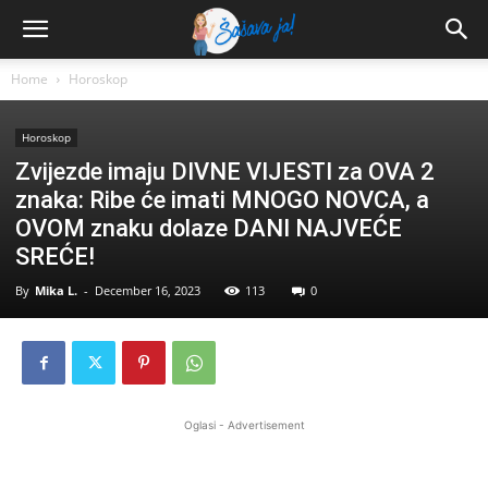
Home
Horoskop
Horoskop
Zvijezde imaju DIVNE VIJESTI za OVA 2
znaka: Ribe će imati MNOGO NOVCA, a
OVOM znaku dolaze DANI NAJVEĆE
SREĆE!
By
Mika L.
-
December 16, 2023
113
0
Oglasi - Advertisement