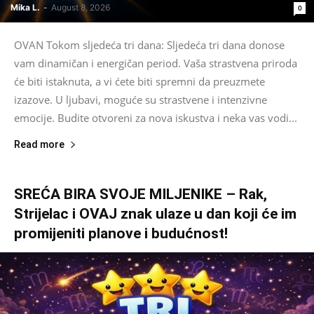
Mika L.
-
August 8, 2026
0
OVAN Tokom sljedeća tri dana: Sljedeća tri dana donose
vam dinamičan i energičan period. Vaša strastvena priroda
će biti istaknuta, a vi ćete biti spremni da preuzmete
izazove. U ljubavi, moguće su strastvene i intenzivne
emocije. Budite otvoreni za nova iskustva i neka vas vodi...
Read more
SREĆA BIRA SVOJE MILJENIKE – Rak,
Strijelac i OVAJ znak ulaze u dan koji će im
promijeniti planove i budućnost!