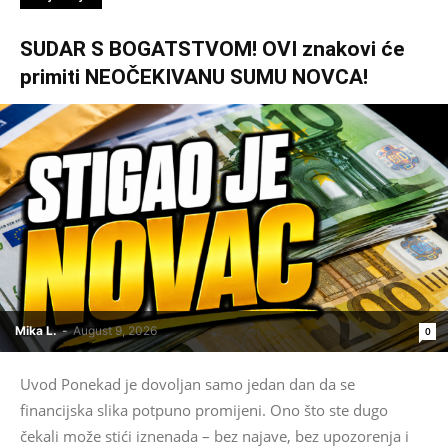
SUDAR S BOGATSTVOM! OVI znakovi će
primiti NEOČEKIVANU SUMU NOVCA!
Mika L.
-
August 9, 2026
0
Uvod Ponekad je dovoljan samo jedan dan da se
financijska slika potpuno promijeni. Ono što ste dugo
čekali može stići iznenada – bez najave, bez upozorenja i