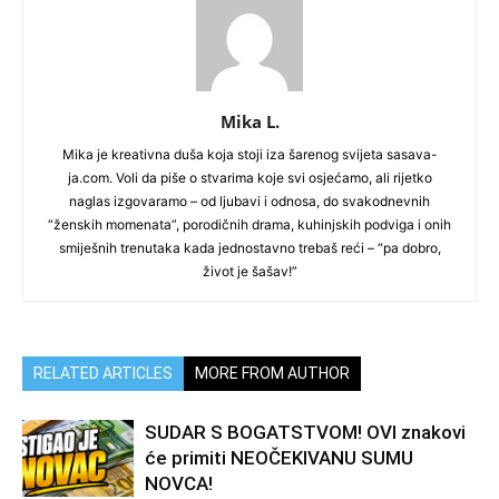
Mika L.
Mika je kreativna duša koja stoji iza šarenog svijeta sasava-
ja.com. Voli da piše o stvarima koje svi osjećamo, ali rijetko
naglas izgovaramo – od ljubavi i odnosa, do svakodnevnih
“ženskih momenata”, porodičnih drama, kuhinjskih podviga i onih
smiješnih trenutaka kada jednostavno trebaš reći – “pa dobro,
život je šašav!”
RELATED ARTICLES
MORE FROM AUTHOR
SUDAR S BOGATSTVOM! OVI znakovi
će primiti NEOČEKIVANU SUMU
NOVCA!