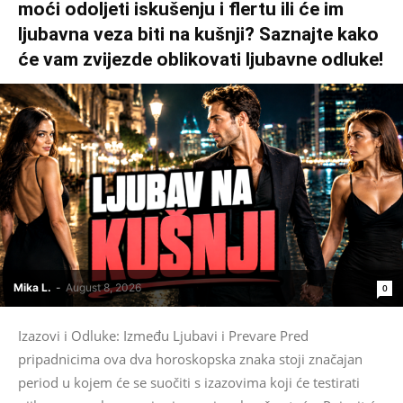
moći odoljeti iskušenju i flertu ili će im
ljubavna veza biti na kušnji? Saznajte kako
će vam zvijezde oblikovati ljubavne odluke!
Mika L.
-
August 8, 2026
0
Izazovi i Odluke: Između Ljubavi i Prevare Pred
pripadnicima ova dva horoskopska znaka stoji značajan
period u kojem će se suočiti s izazovima koji će testirati