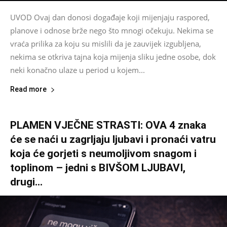
UVOD Ovaj dan donosi događaje koji mijenjaju raspored,
planove i odnose brže nego što mnogi očekuju. Nekima se
vraća prilika za koju su mislili da je zauvijek izgubljena,
nekima se otkriva tajna koja mijenja sliku jedne osobe, dok
neki konačno ulaze u period u kojem...
Read more
PLAMEN VJEČNE STRASTI: OVA 4 znaka
će se naći u zagrljaju ljubavi i pronaći vatru
koja će gorjeti s neumoljivom snagom i
toplinom – jedni s BIVŠOM LJUBAVI,
drugi...