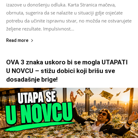
izazove u donošenju odluka. Karta Stranica mačeva,
obrnuta, sugerira da se nalazite u situaciji gdje osjećate
potrebu da učinite ispravnu stvar, no možda ne ostvarujete
željene rezultate. Impulsivnost...
Read more
OVA 3 znaka uskoro bi se mogla UTAPATI
U NOVCU – stižu dobici koji brišu sve
dosadašnje brige!