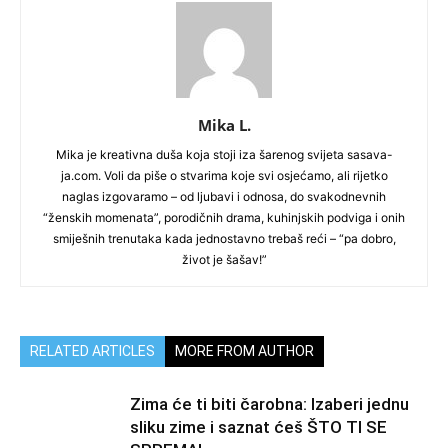
Mika L.
Mika je kreativna duša koja stoji iza šarenog svijeta sasava-
ja.com. Voli da piše o stvarima koje svi osjećamo, ali rijetko
naglas izgovaramo – od ljubavi i odnosa, do svakodnevnih
“ženskih momenata”, porodičnih drama, kuhinjskih podviga i onih
smiješnih trenutaka kada jednostavno trebaš reći – “pa dobro,
život je šašav!”
RELATED ARTICLES
MORE FROM AUTHOR
Zima će ti biti čarobna: Izaberi jednu
sliku zime i saznat ćeš ŠTO TI SE