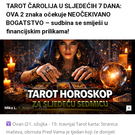
TAROT ČAROLIJA U SLJEDEĆIH 7 DANA:
OVA 2 znaka očekuje NEOČEKIVANO
BOGATSTVO – sudbina se smiješi u
financijskim prilikama!
Mika L.
-
August 7, 2026
0
Ovan (21. ožujka - 19. travnja) Tarot karta: Stranica
mačeva, obrnuta Pred Vama je tjedan koji će donijeti