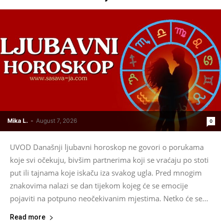
Mika L.
-
August 7, 2026
0
UVOD Današnji ljubavni horoskop ne govori o porukama
koje svi očekuju, bivšim partnerima koji se vraćaju po stoti
put ili tajnama koje iskaču iza svakog ugla. Pred mnogim
znakovima nalazi se dan tijekom kojeg će se emocije
pojaviti na potpuno neočekivanim mjestima. Netko će se...
Read more