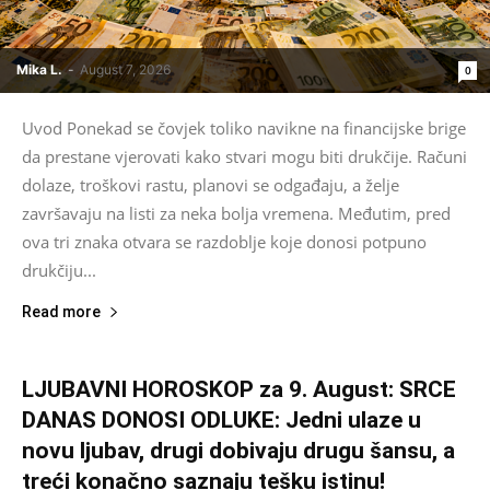
Mika L.
-
August 7, 2026
0
Uvod Ponekad se čovjek toliko navikne na financijske brige
da prestane vjerovati kako stvari mogu biti drukčije. Računi
dolaze, troškovi rastu, planovi se odgađaju, a želje
završavaju na listi za neka bolja vremena. Međutim, pred
ova tri znaka otvara se razdoblje koje donosi potpuno
drukčiju...
Read more
LJUBAVNI HOROSKOP za 9. August: SRCE
DANAS DONOSI ODLUKE: Jedni ulaze u
novu ljubav, drugi dobivaju drugu šansu, a
treći konačno saznaju tešku istinu!