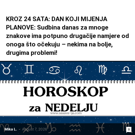
KROZ 24 SATA: DAN KOJI MIJENJA
PLANOVE: Sudbina danas za mnoge
znakove ima potpuno drugačije namjere od
onoga što očekuju – nekima na bolje,
drugima problemi!
Mika L.
-
August 7, 2026
0