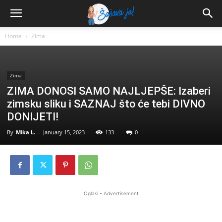
Home
Zima
Zima
ZIMA DONOSI SAMO NAJLJEPŠE: Izaberi
zimsku sliku i SAZNAJ što će tebi DIVNO
DONIJETI!
By
Mika L.
-
January 15, 2023
133
0
Oglasi - Advertisement