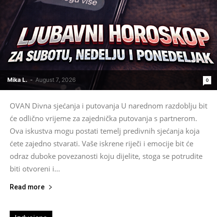
Mika L.
-
August 7, 2026
0
OVAN Divna sjećanja i putovanja U narednom razdoblju bit
će odlično vrijeme za zajednička putovanja s partnerom.
Ova iskustva mogu postati temelj predivnih sjećanja koja
ćete zajedno stvarati. Vaše iskrene riječi i emocije bit će
odraz duboke povezanosti koju dijelite, stoga se potrudite
biti otvoreni i...
Read more