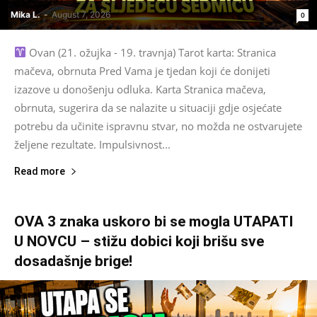
Mika L.
-
August 7, 2026
0
Ovan (21. ožujka - 19. travnja) Tarot karta: Stranica
mačeva, obrnuta Pred Vama je tjedan koji će donijeti
izazove u donošenju odluka. Karta Stranica mačeva,
obrnuta, sugerira da se nalazite u situaciji gdje osjećate
potrebu da učinite ispravnu stvar, no možda ne ostvarujete
željene rezultate. Impulsivnost...
Read more
OVA 3 znaka uskoro bi se mogla UTAPATI
U NOVCU – stižu dobici koji brišu sve
dosadašnje brige!