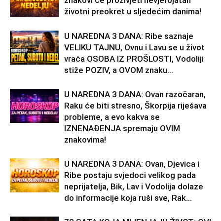
znakovi će proživjeti nevjerojatan
životni preokret u sljedećim danima!
U NAREDNA 3 DANA: Ribe saznaje
VELIKU TAJNU, Ovnu i Lavu se u život
vraća OSOBA IZ PROŠLOSTI, Vodoliji
stiže POZIV, a OVOM znaku...
U NAREDNA 3 DANA: Ovan razočaran,
Raku će biti stresno, Škorpija riješava
probleme, a evo kakva se
IZNENAĐENJA spremaju OVIM
znakovima!
U NAREDNA 3 DANA: Ovan, Djevica i
Ribe postaju svjedoci velikog pada
neprijatelja, Bik, Lav i Vodolija dolaze
do informacije koja ruši sve, Rak...