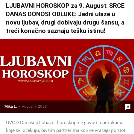
LJUBAVNI HOROSKOP za 9. August: SRCE
DANAS DONOSI ODLUKE: Jedni ulaze u
novu ljubav, drugi dobivaju drugu šansu, a
treći konačno saznaju tešku istinu!
Mika L.
-
August 7, 2026
0
UVOD Današnji ljubavni horoskop ne govori o porukama
koje svi očekuju, bivšim partnerima koji se vraćaju po stoti