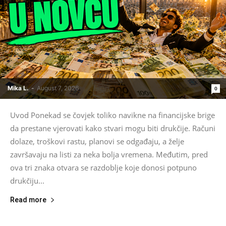
Mika L.
-
August 7, 2026
0
Uvod Ponekad se čovjek toliko navikne na financijske brige
da prestane vjerovati kako stvari mogu biti drukčije. Računi
dolaze, troškovi rastu, planovi se odgađaju, a želje
završavaju na listi za neka bolja vremena. Međutim, pred
ova tri znaka otvara se razdoblje koje donosi potpuno
drukčiju...
Read more