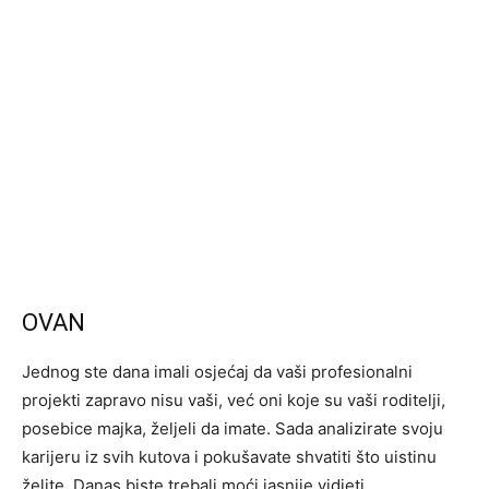
OVAN
Jednog ste dana imali osjećaj da vaši profesionalni
projekti zapravo nisu vaši, već oni koje su vaši roditelji,
posebice majka, željeli da imate. Sada analizirate svoju
karijeru iz svih kutova i pokušavate shvatiti što uistinu
želite. Danas biste trebali moći jasnije vidjeti.