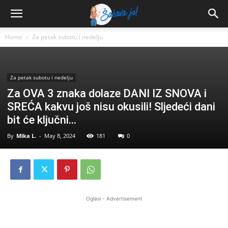
Home
Za petak subotu i nedelju
Za petak subotu i nedelju
Za OVA 3 znaka dolaze DANI IZ SNOVA i
SREĆA kakvu još nisu okusili! Sljedeći dani
bit će ključni…
By
Mika L.
-
May 8, 2024
181
0
Oglasi - Advertisement