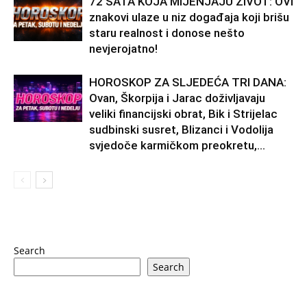
72 SATA KOJA MIJENJAJU ŽIVOT: OVI
znakovi ulaze u niz događaja koji brišu
staru realnost i donose nešto
nevjerojatno!
HOROSKOP ZA SLJEDEĆA TRI DANA:
Ovan, Škorpija i Jarac doživljavaju
veliki financijski obrat, Bik i Strijelac
sudbinski susret, Blizanci i Vodolija
svjedoče karmičkom preokretu,...
Search
Search