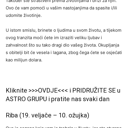
Također ste strastveni prema životinjama i brizi za njih.
Ovo će vam pomoći u vašim nastojanjima da spasite i/ili
udomite životinje.
U istom smislu, brinete o ljudima u svom životu, a tijekom
ovog tranzita moći ćete im izraziti veliku ljubav i
zahvalnost što su tako dragi dio vašeg života. Okupljanja
s obitelji bit će vesela i lagana, zbog čega ćete se osjećati
kao milijun dolara.
Kliknite >>>OVDJE<<< i PRIDRUŽITE SE u
ASTRO GRUPU i pratite nas svaki dan
Riba (19. veljače – 10. ožujka)