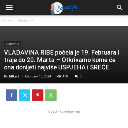
Home
Vladavina
Vladavina
VLADAVINA RIBE počela je 19. Februara i
traje do 20. Marta – Otkrivamo kome će
ona donijeti najviše USPJEHA i SREĆE
By
Mika L.
-
February 18, 2024
110
0
Oglasi - Advertisement