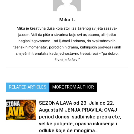
Mika L.
Mika je kreativna duša koja stoji iza šarenog svijeta sasava-
ja.com. Voli da piše o stvarima koje svi osjećamo, ali rijetko
naglas izgovaramo – od ljubavi i odnosa, do svakodnevnih
“ženskih momenata”, porodičnih drama, kuhinjskih podviga i onih
smiješnih trenutaka kada jednostavno trebaš reći – “pa dobro,
život je šašav!”
RELATED ARTICLES
MORE FROM AUTHOR
SEZONA LAVA od 23. Jula do 22.
Augusta MIJENJA PRAVILA: OVAJ
period donosi sudbinske preokrete,
velike pobjede, opasna iskušenja i
odluke koje će mnogima...