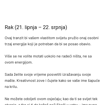
Rak (21. lipnja – 22. srpnja)
Ovaj tranzit bi vašem vlastitom svijetu pružio onaj osobni
trzaj energije koji je potreban da bi se posao obavio.
Više se ne volite motati uokolo ne radeći ništa, ne sa
ovom energijom.
Sada želite svoje vrijeme posvetiti izražavanju svoje
mašte. Kreativnost zove i čujete kako se vaše ime šapuće
na krilu.
Ne možete odoljeti ovom osjećaju; kao da ti se svijet tek
otvorio, a tko si ti da kažeš ne? Skoči u vatru – ima puno