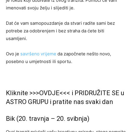
je fokus koji dobivate iz ovog tranzita. Pomoći će vam
imenovati svoju želju i slijediti je.
Dat će vam samopouzdanje da stvari radite sami bez
potrebe za odobrenjem i bez straha da ćete biti
usamljeni.
Ovo je
savršeno vrijeme
da započnete nešto novo,
posebno u umjetnosti ili sportu.
Kliknite >>>OVDJE<<< i PRIDRUŽITE SE u
ASTRO GRUPU i pratite nas svaki dan
Bik (20. travnja – 20. svibnja)
Ovaj tranzit privlači vašu kreativnu prirodu, stoga nemojte