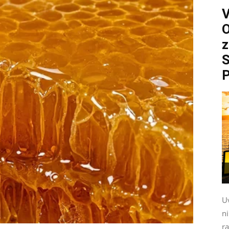
O
z
S
P
Uv
n
ra