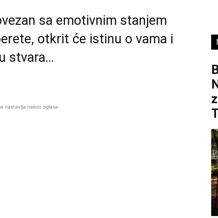
povezan sa emotivnim stanjem
erete, otkrit će istinu o vama i
u stvara…
B
z
se nastavlja nakon oglasa