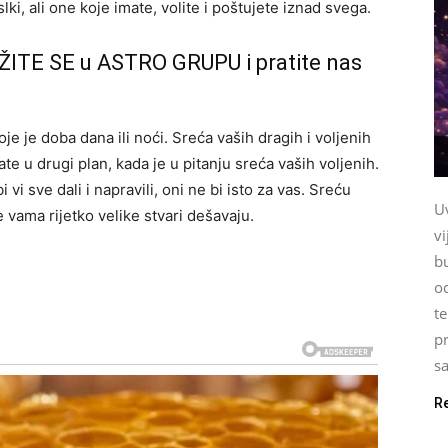
ki, ali one koje imate, volite i poštujete iznad svega.
ŽITE SE u ASTRO GRUPU i pratite nas
e je doba dana ili noći. Sreća vaših dragih i voljenih
ate u drugi plan, kada je u pitanju sreća vaših voljenih.
vi sve dali i napravili, oni ne bi isto za vas. Sreću
U
 vama rijetko velike stvari dešavaju.
vi
b
o
te
pr
sa
R