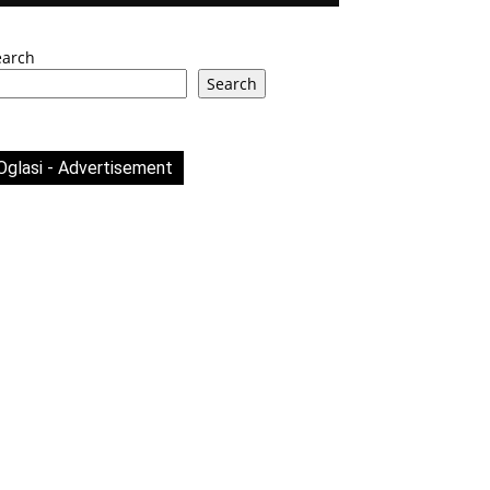
earch
Search
Oglasi - Advertisement