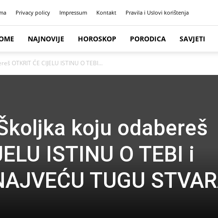
ma
Privacy policy
Impressum
Kontakt
Pravila i Uslovi korištenja
OME
NAJNOVIJE
HOROSKOP
PORODICA
SAVJETI
ereš OTKRIT ĆE CIJELU ISTINU O TEBI...
Školjka koju odabereš
ELU ISTINU O TEBI i
 NAJVEĆU TUGU STVAR