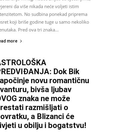
jereni da više nikada neće voljeti istim
ntenzitetom. No sudbina ponekad priprema
sret koji briše godine tuge u samo nekoliko
enutaka. Pred ova tri znaka...
ead more
ASTROLOŠKA
REDVIĐANJA: Dok Bik
apočinje novu romantičnu
vanturu, bivša ljubav
VOG znaka ne može
restati razmišljati o
ovratku, a Blizanci će
ivjeti u obilju i bogatstvu!