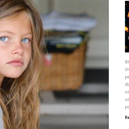
B
ži
p
do
va
u
po
R