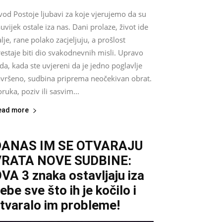
vod Postoje ljubavi za koje vjerujemo da su
uvijek ostale iza nas. Dani prolaze, život ide
lje, rane polako zacjeljuju, a prošlost
estaje biti dio svakodnevnih misli. Upravo
da, kada ste uvjereni da je jedno poglavlje
avršeno, sudbina priprema neočekivan obrat.
ruka, poziv ili sasvim...
ead more
DANAS IM SE OTVARAJU
VRATA NOVE SUDBINE:
VA 3 znaka ostavljaju iza
ebe sve što ih je kočilo i
tvaralo im probleme!