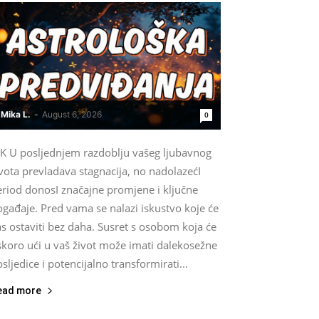
Mika L.
-
August 6, 2026
0
IK U posljednjem razdoblju vašeg ljubavnog
vota prevladava stagnacija, no nadolazećI
eriod donosI značajne promjene i ključne
gađaje. Pred vama se nalazi iskustvo koje će
s ostaviti bez daha. Susret s osobom koja će
skoro ući u vaš život može imati dalekosežne
sljedice i potencijalno transformirati...
ead more