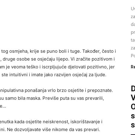
U
za
da
pr
ta
z
a tog osmjeha, krije se puno boli i tuge. Također, često i
Po
druge osobe se osjećaju lijepo. Vi zračite pozitivom i
m je veoma teško i iscrpljujuće djelovati pozitivno, jer
R
te intuitivni i imate jako razvijen osjećaj za ljude.
nipulativna ponašanja vrlo brzo osjetite i prepoznate.
e su samo bila maska. Previše puta su vas prevarili,
O
iše…
s
nutka kada osjetite neiskrenost, iskorištavanje i
s
ini. Ne dozvoljavate više nikome da vas prevari.