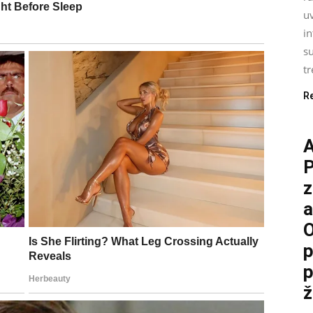
uv
i
su
tr
R
P
z
a
O
p
p
ž