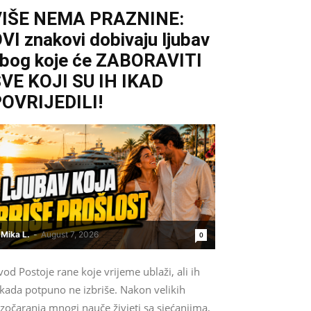
VIŠE NEMA PRAZNINE:
VI znakovi dobivaju ljubav
bog koje će ZABORAVITI
VE KOJI SU IH IKAD
OVRIJEDILI!
Mika L.
-
August 7, 2026
0
od Postoje rane koje vrijeme ublaži, ali ih
ikada potpuno ne izbriše. Nakon velikih
zočaranja mnogi nauče živjeti sa sjećanjima,