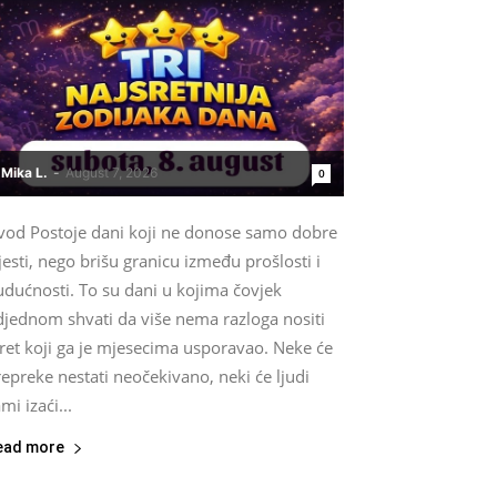
Mika L.
-
August 7, 2026
0
vod Postoje dani koji ne donose samo dobre
jesti, nego brišu granicu između prošlosti i
udućnosti. To su dani u kojima čovjek
djednom shvati da više nema razloga nositi
ret koji ga je mjesecima usporavao. Neke će
epreke nestati neočekivano, neki će ljudi
mi izaći...
ead more