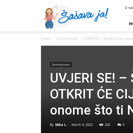
Sasava
O na
Ja
H
Home
Zanimljivosti
UVJERI SE! – Školjka koju odab
Zanimljivosti
UVJERI SE! – 
OTKRIT ĆE CIJ
onome što ti
By
Mika L.
-
March 4, 2022
202
0