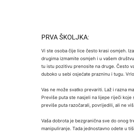
PRVA ŠKOLJKA:
Vi ste osoba čije lice često krasi osmjeh. Iz
drugima izmamite osmjeh i u vašem društvu, 
tu istu pozitivu prenosite na druge. Često va
duboko u sebi osjećate prazninu i tugu. Vrlo s
Vas ne može svatko prevariti. Laž i razna ma
Previše puta ste nasjeli na lijepe riječi koj
previše puta razočarali, povrijedili, ali ne v
Vaša dobrota je bezgranična sve do onog tre
manipuliranje. Tada jednostavno odete u tiš