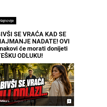
Najnovije
IVŠI SE VRAĆA KAD SE
NAJMANJE NADATE! OVI
nakovi će morati donijeti
TEŠKU ODLUKU!
Mika L.
-
August 7, 2026
0