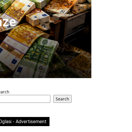
aze
earch
Search
Oglasi - Advertisement