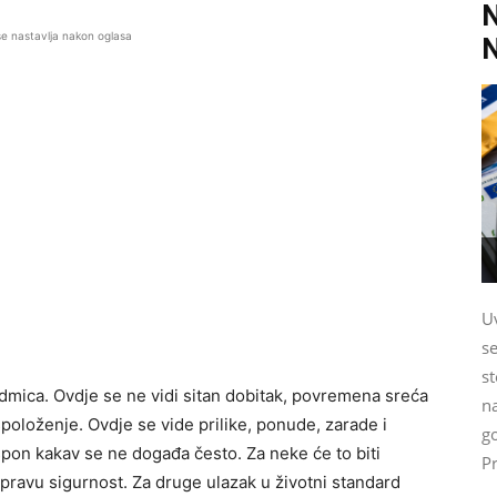
se nastavlja nakon oglasa
U
se
st
edmica. Ovdje se ne vidi sitan dobitak, povremena sreća
n
spoloženje. Ovdje se vide prilike, ponude, zarade i
go
spon kakav se ne događa često. Za neke će to biti
Pr
 pravu sigurnost. Za druge ulazak u životni standard