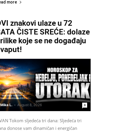
ead more
VI znakovi ulaze u 72
ATA ČISTE SREĆE: dolaze
rilike koje se ne događaju
vaput!
Mika L.
-
August 8, 2026
0
AN Tokom sljedeća tri dana: Sljedeća tri
ana donose vam dinamičan i energičan