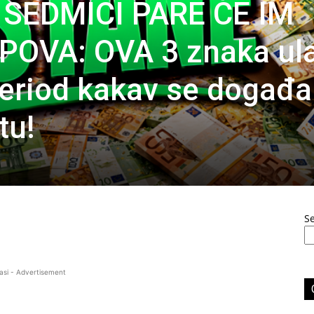
SEDMICI PARE ĆE IM
EPOVA: OVA 3 znaka ul
 period kakav se događa
tu!
S
asi - Advertisement