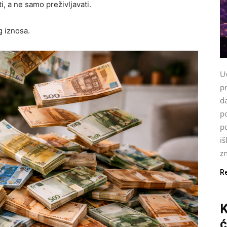
i, a ne samo preživljavati.
g iznosa.
U
p
da
p
p
iš
zn
R
K
ć