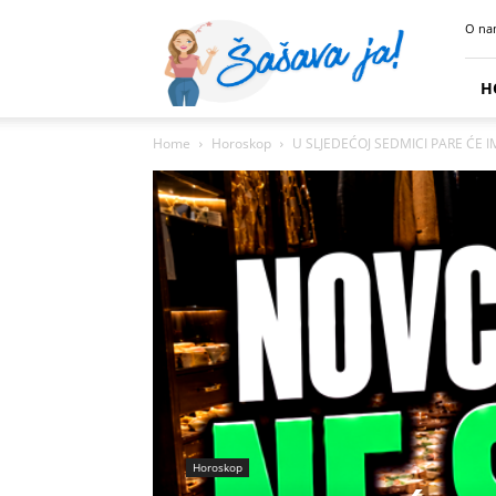
Sasava
O na
Ja
H
Home
Horoskop
U SLJEDEĆOJ SEDMICI PARE ĆE IM
Horoskop