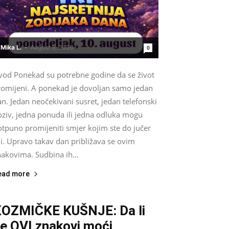
Mika L.
-
August 8, 2026
0
vod Ponekad su potrebne godine da se život
romijeni. A ponekad je dovoljan samo jedan
n. Jedan neočekivani susret, jedan telefonski
oziv, jedna ponuda ili jedna odluka mogu
otpuno promijeniti smjer kojim ste do jučer
li. Upravo takav dan približava se ovim
akovima. Sudbina ih...
ead more
OZMIČKE KUŠNJE: Da li
e OVI znakovi moći