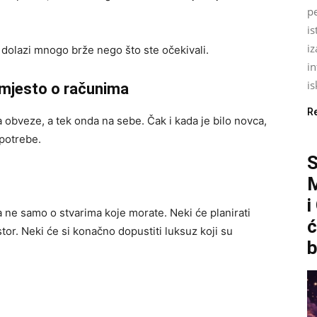
pe
is
iz
 dolazi mnogo brže nego što ste očekivali.
in
is
 umjesto o računima
R
na obveze, a tek onda na sebe. Čak i kada je bilo novca,
 potrebe.
M
i
 a ne samo o stvarima koje morate. Neki će planirati
ć
tor. Neki će si konačno dopustiti luksuz koji su
b