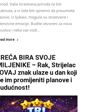
riod. Vaša strastvena priroda će biti
taknuta, a vi ćete biti spremni da preuzmete
azove. U ljubavi, moguće su strastvene i
tenzivne emocije. Budite otvoreni za nova
kustva i neka vas vodi...
ead more
SREĆA BIRA SVOJE
ILJENIKE – Rak, Strijelac
 OVAJ znak ulaze u dan koji
e im promijeniti planove i
udućnost!