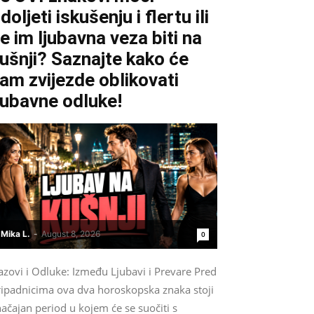
doljeti iskušenju i flertu ili
e im ljubavna veza biti na
ušnji? Saznajte kako će
am zvijezde oblikovati
jubavne odluke!
Mika L.
-
August 8, 2026
0
azovi i Odluke: Između Ljubavi i Prevare Pred
ripadnicima ova dva horoskopska znaka stoji
ačajan period u kojem će se suočiti s