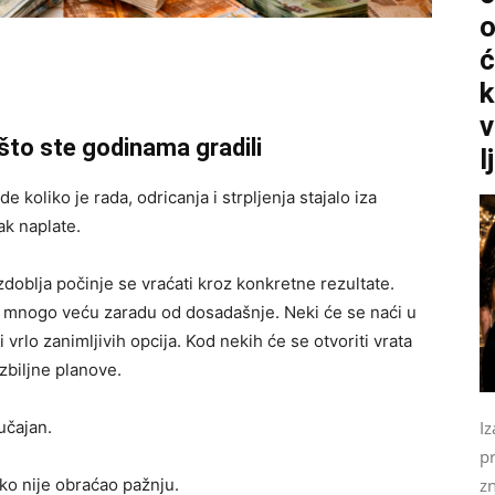
o
ć
k
v
 što ste godinama gradili
l
e koliko je rada, odricanja i strpljenja stajalo iza
ak naplate.
zdoblja počinje se vraćati kroz konkretne rezultate.
i mnogo veću zaradu od dosadašnje. Neki će se naći u
i vrlo zanimljivih opcija. Kod nekih će se otvoriti vrata
ozbiljne planove.
Iz
lučajan.
p
zn
tko nije obraćao pažnju.