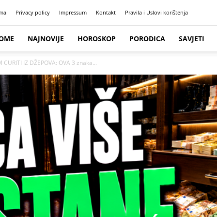
ma
Privacy policy
Impressum
Kontakt
Pravila i Uslovi korištenja
OME
NAJNOVIJE
HOROSKOP
PORODICA
SAVJETI
 CURITI IZ DŽEPOVA: OVA 3 znaka...