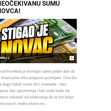
NEOČEKIVANU SUMU
NOVCA!
Mika L.
-
August 9, 2026
0
vod Ponekad je dovoljan samo jedan dan da
 financijska slika potpuno promijeni. Ono što
e dugo čekali može stići iznenada – bez
ajave, bez upozorenja i baš onda kada ste
tovo odustali od očekivanja da će biti bolje.
ed ova tri znaka otvara se...