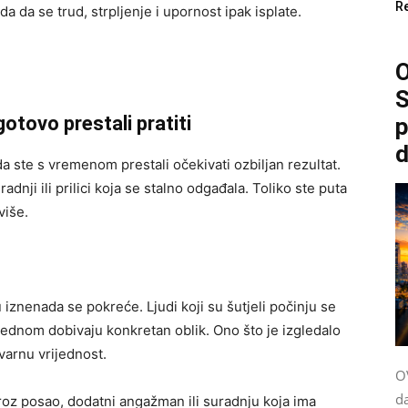
R
da da se trud, strpljenje i upornost ipak isplate.
O
S
gotovo prestali pratiti
p
d
da ste s vremenom prestali očekivati ozbiljan rezultat.
adnji ili prilici koja se stalno odgađala. Toliko ste puta
više.
 iznenada se pokreće. Ljudi koji su šutjeli počinju se
odjednom dobivaju konkretan oblik. Ono što je izgledalo
varnu vrijednost.
OV
d
roz posao, dodatni angažman ili suradnju koja ima