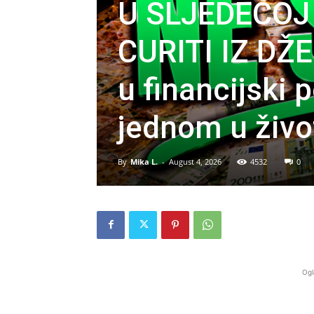
U SLJEDEĆOJ 
CURITI IZ DŽ
u financijski
jednom u živo
By
Mika L.
-
August 4, 2026
4532
0
Ogl