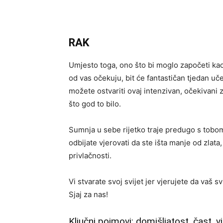
RAK
Umjesto toga, ono što bi moglo započeti ka
od vas očekuju, bit će fantastičan tjedan uč
možete ostvariti ovaj intenzivan, očekivani z
što god to bilo.
Sumnja u sebe rijetko traje predugo s tobom 
odbijate vjerovati da ste išta manje od zlat
privlačnosti.
Vi stvarate svoj svijet jer vjerujete da vaš sv
Sjaj za nas!
Ključni pojmovi: domišljatost, čast, vj