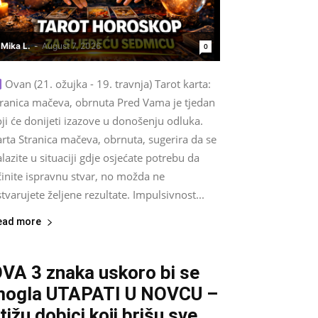
Mika L.
-
August 7, 2026
0
Ovan (21. ožujka - 19. travnja) Tarot karta:
tranica mačeva, obrnuta Pred Vama je tjedan
ji će donijeti izazove u donošenju odluka.
rta Stranica mačeva, obrnuta, sugerira da se
lazite u situaciji gdje osjećate potrebu da
činite ispravnu stvar, no možda ne
tvarujete željene rezultate. Impulsivnost...
ead more
VA 3 znaka uskoro bi se
ogla UTAPATI U NOVCU –
tižu dobici koji brišu sve