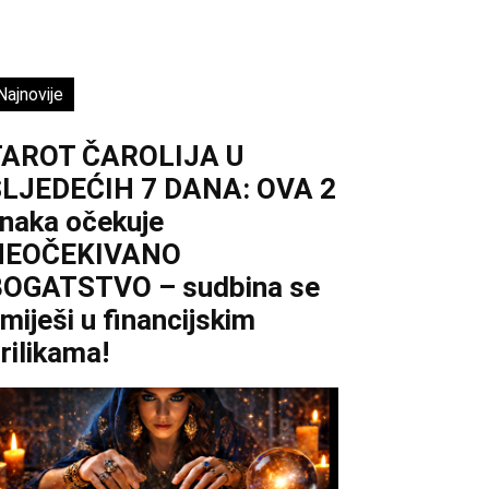
Najnovije
TAROT ČAROLIJA U
LJEDEĆIH 7 DANA: OVA 2
naka očekuje
NEOČEKIVANO
OGATSTVO – sudbina se
miješi u financijskim
rilikama!