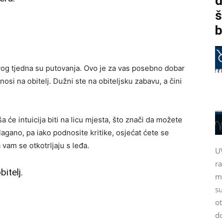
d
š
b
vog tjedna su putovanja. Ovo je za vas posebno dobar
si na obitelj. Dužni ste na obiteljsku zabavu, a čini
a će intuicija biti na licu mjesta, što znači da možete
agano, pa iako podnosite kritike, osjećat ćete se
vam se otkotrljaju s leđa.
U
r
bitelj.
m
su
ot
d