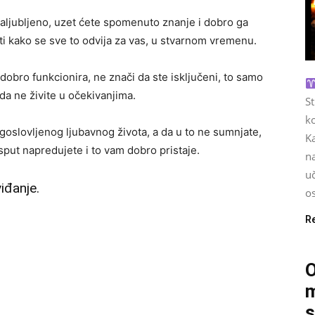
zaljubljeno, uzet ćete spomenuto znanje i dobro ga
iti kako se sve to odvija za vas, u stvarnom vremenu.
dobro funkcionira, ne znači da ste isključeni, to samo
a da ne živite u očekivanjima.
S
ko
agoslovljenog ljubavnog života, a da u to ne sumnjate,
Ka
 Usput napredujete i to vam dobro pristaje.
na
u
viđanje.
os
R
O
m
s