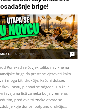
osadašnje brige!
Mika L.
-
August 7, 2026
0
vod Ponekad se čovjek toliko navikne na
nancijske brige da prestane vjerovati kako
vari mogu biti drukčije. Računi dolaze,
oškovi rastu, planovi se odgađaju, a želje
vršavaju na listi za neka bolja vremena.
eđutim, pred ova tri znaka otvara se
zdoblje koje donosi potpuno drukčiju...