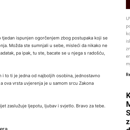
U
p
ko
o tjedan ispunjen ogorčenjem zbog postupaka koji se
i
enja. Možda ste sumnjali u sebe, misleći da nikako ne
z
adatak, pa ipak, tu ste, bacate se u njega s radošću,
e
mj
R
i to ti je jedna od najboljih osobina, jednostavno
a, a ova vrsta uvjerenja je u samom srcu Zakona
K
ijet zaslužuje ljepotu, ljubav i svjetlo. Bravo za tebe.
S
z
era.