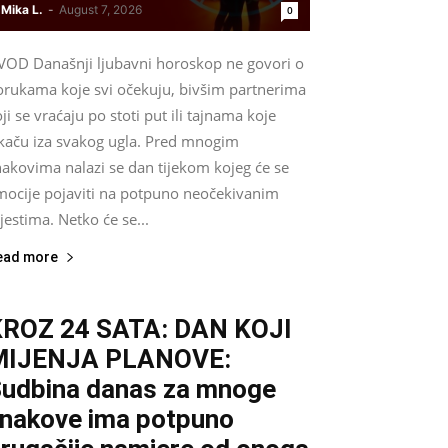
Mika L.
-
August 7, 2026
0
VOD Današnji ljubavni horoskop ne govori o
orukama koje svi očekuju, bivšim partnerima
ji se vraćaju po stoti put ili tajnama koje
skaču iza svakog ugla. Pred mnogim
nakovima nalazi se dan tijekom kojeg će se
mocije pojaviti na potpuno neočekivanim
estima. Netko će se...
ead more
ROZ 24 SATA: DAN KOJI
MIJENJA PLANOVE:
udbina danas za mnoge
nakove ima potpuno