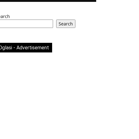
earch
Search
Oglasi - Advertisement