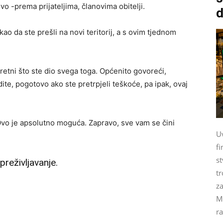
vo -prema prijateljima, članovima obitelji.
d
kao da ste prešli na novi teritorij, a s ovim tjednom
sretni što ste dio svega toga. Općenito govoreći,
te, pogotovo ako ste pretrpjeli teškoće, pa ipak, ovaj
Ovo je apsolutno moguća. Zapravo, sve vam se čini
U
fi
st
preživljavanje.
tr
za
M
ra