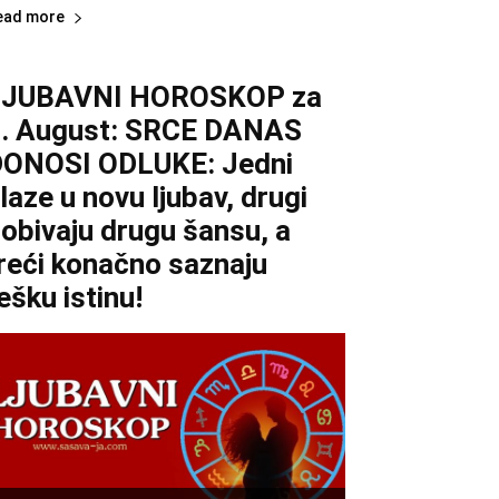
ead more
LJUBAVNI HOROSKOP za
. August: SRCE DANAS
ONOSI ODLUKE: Jedni
laze u novu ljubav, drugi
obivaju drugu šansu, a
reći konačno saznaju
ešku istinu!