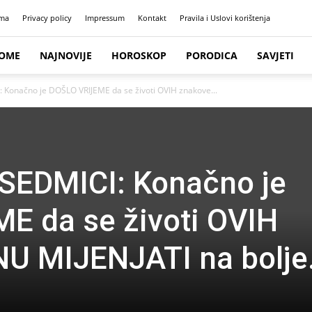
ma
Privacy policy
Impressum
Kontakt
Pravila i Uslovi korištenja
OME
NAJNOVIJE
HOROSKOP
PORODICA
SAVJETI
Konačno je DOŠLO VRIJEME da se životi OVIH znakove...
EDMICI: Konačno je
E da se životi OVIH
U MIJENJATI na bolj