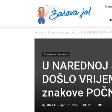
Sasava
O na
Ja
H
Home
Za narednu sedmicu
U NAREDNOJ SEDMICI: 
Za narednu sedmicu
U NAREDNOJ S
DOŠLO VRIJEM
znakove POČN
By
Mika L.
-
April 12, 2024
120
0