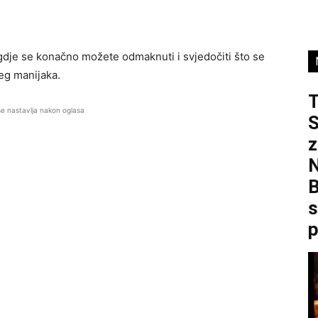
gdje se konačno možete odmaknuti i svjedočiti što se
jeg manijaka.
se nastavlja nakon oglasa
S
z
B
s
p