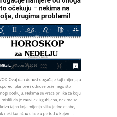
rugačije namjere od onoga
to očekuju – nekima na
olje, drugima problemi!
Mika L.
-
August 7, 2026
0
VOD Ovaj dan donosi događaje koji mijenjaju
aspored, planove i odnose brže nego što
nogi očekuju. Nekima se vraća prilika za koju
 mislili da je zauvijek izgubljena, nekima se
kriva tajna koja mijenja sliku jedne osobe,
ok neki konačno ulaze u period u kojem...