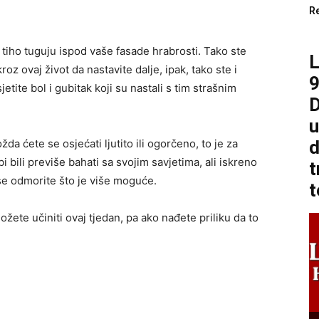
R
 tiho tuguju ispod vaše fasade hrabrosti. Tako ste
roz ovaj život da nastavite dalje, ipak, tako ste i
9
etite bol i gubitak koji su nastali s tim strašnim
D
u
da ćete se osjećati ljutito ili ogorčeno, to je za
d
i bili previše bahati sa svojim savjetima, ali iskreno
t
 se odmorite što je više moguće.
t
ožete učiniti ovaj tjedan, pa ako nađete priliku da to