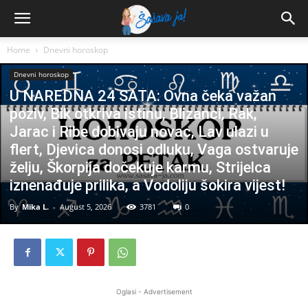
Home
Dnevni horoskop
Dnevni horoskop
U NAREDNA 24 SATA: Ovna čeka važan
poziv, Bik otkriva istinu, Blizanci, Rak,
Jarac i Ribe dobivaju novac, Lav ulazi u
flert, Djevica donosi odluku, Vaga ostvaruje
želju, Škorpija dočekuje karmu, Strijelca
iznenađuje prilika, a Vodoliju šokira vijest!
By
Mika L.
-
August 5, 2026
3781
0
Oglasi - Advertisement