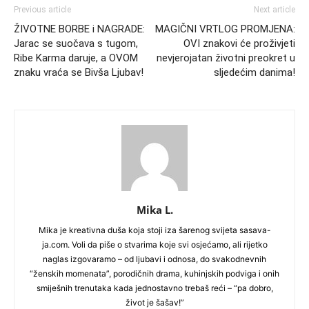
Previous article
Next article
ŽIVOTNE BORBE i NAGRADE:
MAGIČNI VRTLOG PROMJENA:
Jarac se suočava s tugom,
OVI znakovi će proživjeti
Ribe Karma daruje, a OVOM
nevjerojatan životni preokret u
znaku vraća se Bivša Ljubav!
sljedećim danima!
Mika L.
Mika je kreativna duša koja stoji iza šarenog svijeta sasava-
ja.com. Voli da piše o stvarima koje svi osjećamo, ali rijetko
naglas izgovaramo – od ljubavi i odnosa, do svakodnevnih
“ženskih momenata”, porodičnih drama, kuhinjskih podviga i onih
smiješnih trenutaka kada jednostavno trebaš reći – “pa dobro,
život je šašav!”