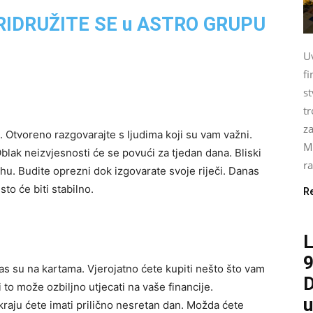
 PRIDRUŽITE SE u ASTRO GRUPU
U
fi
st
tr
za
 Otvoreno razgovarajte s ljudima koji su vam važni.
M
lak neizvjesnosti će se povući za tjedan dana. Bliski
ra
tjehu. Budite oprezni dok izgovarate svoje riječi. Danas
to će biti stabilno.
R
9
as su na kartama. Vjerojatno ćete kupiti nešto što vam
D
 to može ozbiljno utjecati na vaše financije.
u
 kraju ćete imati prilično nesretan dan. Možda ćete