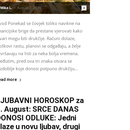
Mika L.
-
August 7, 2026
0
vod Ponekad se čovjek toliko navikne na
nancijske brige da prestane vjerovati kako
vari mogu biti drukčije. Računi dolaze,
oškovi rastu, planovi se odgađaju, a želje
vršavaju na listi za neka bolja vremena.
eđutim, pred ova tri znaka otvara se
zdoblje koje donosi potpuno drukčiju...
ead more
LJUBAVNI HOROSKOP za
. August: SRCE DANAS
ONOSI ODLUKE: Jedni
laze u novu ljubav, drugi