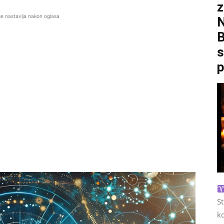
z
se nastavlja nakon oglasa
B
s
p
S
ko