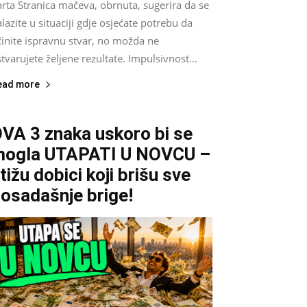
rta Stranica mačeva, obrnuta, sugerira da se
lazite u situaciji gdje osjećate potrebu da
činite ispravnu stvar, no možda ne
tvarujete željene rezultate. Impulsivnost...
ead more
VA 3 znaka uskoro bi se
ogla UTAPATI U NOVCU –
tižu dobici koji brišu sve
osadašnje brige!