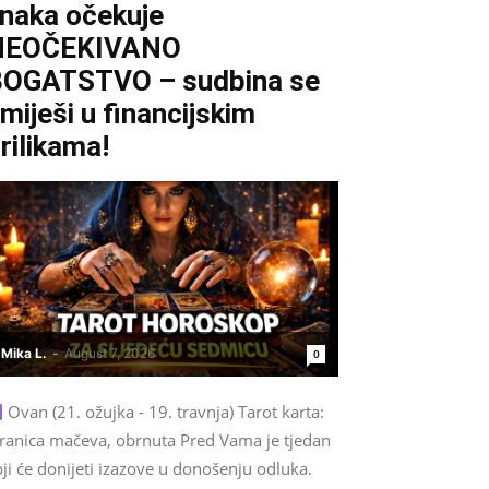
naka očekuje
NEOČEKIVANO
OGATSTVO – sudbina se
miješi u financijskim
rilikama!
Mika L.
-
August 7, 2026
0
Ovan (21. ožujka - 19. travnja) Tarot karta:
tranica mačeva, obrnuta Pred Vama je tjedan
ji će donijeti izazove u donošenju odluka.