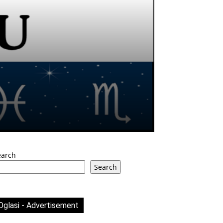
earch
Search
Oglasi - Advertisement