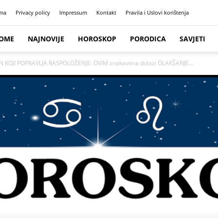
ma
Privacy policy
Impressum
Kontakt
Pravila i Uslovi korištenja
OME
NAJNOVIJE
HOROSKOP
PORODICA
SAVJETI
 KOJI POPRAVLJA RASPOLOŽENJE: OVIM znakovima dolazi OLAKŠANJE...