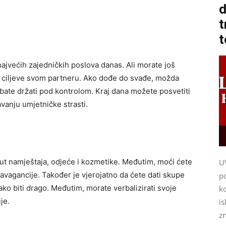
d
t
t
jvećih zajedničkih poslova danas. Ali morate još
i ciljeve svom partneru. Ako dođe do svađe, možda
rebate držati pod kontrolom. Kraj dana možete posvetiti
avanju umjetničke strasti.
oput namještaja, odjeće i kozmetike. Međutim, moći ćete
U
avagancije. Također je vjerojatno da ćete dati skupe
p
ko biti drago. Međutim, morate verbalizirati svoje
ko
je.
i
z