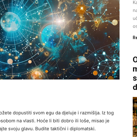
Ka
na
u
os
R
O
m
s
d
ete dopustiti svom egu da djeluje i razmišlja. Iz tog
sobom na vlasti. Hoće li biti dobro ili loše, misao je
jte svoju glavu. Budite taktični i diplomatski.