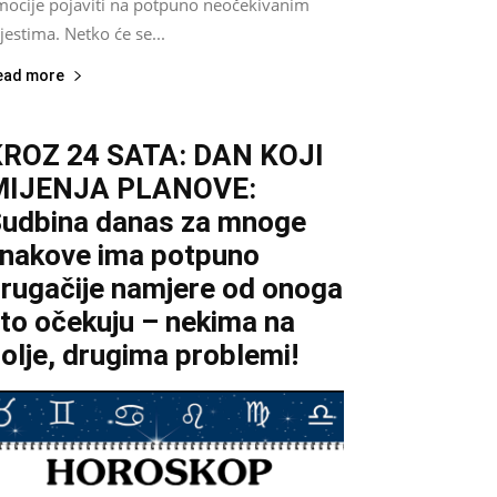
mocije pojaviti na potpuno neočekivanim
estima. Netko će se...
ead more
ROZ 24 SATA: DAN KOJI
MIJENJA PLANOVE:
udbina danas za mnoge
nakove ima potpuno
rugačije namjere od onoga
to očekuju – nekima na
olje, drugima problemi!