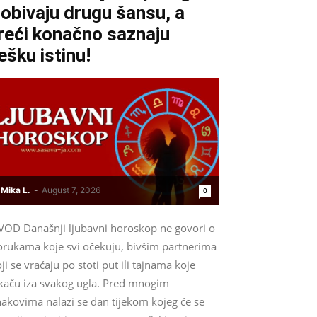
obivaju drugu šansu, a
reći konačno saznaju
ešku istinu!
Mika L.
-
August 7, 2026
0
VOD Današnji ljubavni horoskop ne govori o
orukama koje svi očekuju, bivšim partnerima
ji se vraćaju po stoti put ili tajnama koje
skaču iza svakog ugla. Pred mnogim
nakovima nalazi se dan tijekom kojeg će se