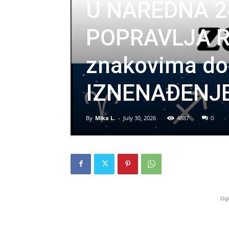
U NAREDNA 2
POPRAVLJA R
znakovima do
IZNENAĐENJE
By
Mika L.
-
July 30, 2026
4887
0
Ogl