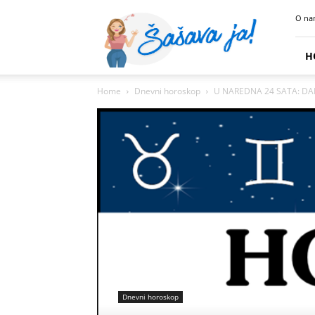
Sasava
O na
Ja
H
Home
Dnevni horoskop
U NAREDNA 24 SATA: DAN
Dnevni horoskop