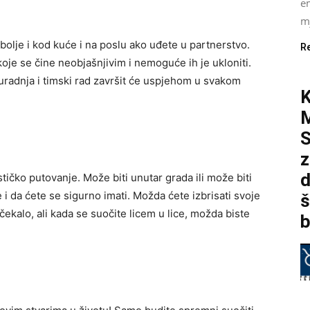
e
mj
olje i kod kuće i na poslu ako uđete u partnerstvo.
R
oje se čine neobjašnjivim i nemoguće ih je ukloniti.
Suradnja i timski rad završit će uspjehom u svakom
K
S
z
d
ičko putovanje. Može biti unutar grada ili može biti
e i da ćete se sigurno imati. Možda ćete izbrisati svoje
š
ekalo, ali kada se suočite licem u lice, možda biste
b