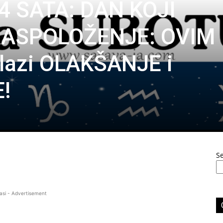
4 SATA: DAN KOJI
ASPOLOŽENJE: OVIM
lazi OLAKŠANJE i
!
S
asi - Advertisement