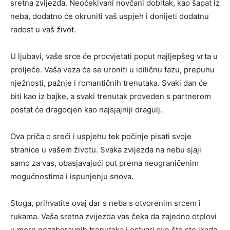
sretna zvijezda. Neočekivani novčani dobitak, kao šapat iz
neba, dodatno će okruniti vaš uspjeh i donijeti dodatnu
radost u vaš život.
U ljubavi, vaše srce će procvjetati poput najljepšeg vrta u
proljeće. Vaša veza će se uroniti u idiličnu fazu, prepunu
nježnosti, pažnje i romantičnih trenutaka. Svaki dan će
biti kao iz bajke, a svaki trenutak proveden s partnerom
postat će dragocjen kao najsjajniji dragulj.
Ova priča o sreći i uspjehu tek počinje pisati svoje
stranice u vašem životu. Svaka zvijezda na nebu sjaji
samo za vas, obasjavajući put prema neograničenim
mogućnostima i ispunjenju snova.
Stoga, prihvatite ovaj dar s neba s otvorenim srcem i
rukama. Vaša sretna zvijezda vas čeka da zajedno otplovi
u more nezaboravnih trenutaka i ostvari sve što ste ikada