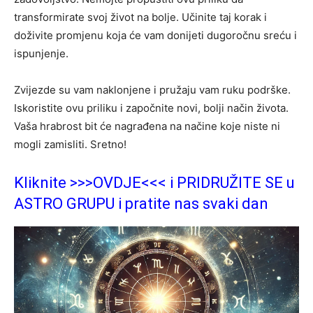
transformirate svoj život na bolje. Učinite taj korak i
doživite promjenu koja će vam donijeti dugoročnu sreću i
ispunjenje.
Zvijezde su vam naklonjene i pružaju vam ruku podrške.
Iskoristite ovu priliku i započnite novi, bolji način života.
Vaša hrabrost bit će nagrađena na načine koje niste ni
mogli zamisliti. Sretno!
Kliknite >>>OVDJE<<< i PRIDRUŽITE SE u
ASTRO GRUPU i pratite nas svaki dan