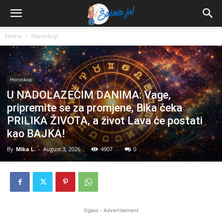
Home
Horoskop
Horoskop
U NADOLAZEĆIM DANIMA: Vage,
pripremite se za promjene, Bika čeka
PRILIKA ŽIVOTA, a život Lava će postati
kao BAJKA!
By
Mika L.
-
August 3, 2026
4907
0
Oglasi - Advertisement