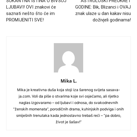
ŠOKANTNA ISTINA O BIVŠOJ
ASTROLOŠKI PREOKRET
LJUBAVI! OVI znakovi će
GODINE: Bik, Blizanci i OVAJ
saznati nešto što će im
znak ulaze u dan kakav nisu
PROMIJENITI SVE!
doživjeli godinama!
Mika L.
Mika je kreativna duša koja stoji iza šarenog svijeta sasava-
ja.com. Voli da piše o stvarima koje svi osjećamo, ali rijetko
naglas izgovaramo – od ljubavi i odnosa, do svakodnevnih
“ženskih momenata”, porodičnih drama, kuhinjskih podviga i onih
smiješnih trenutaka kada jednostavno trebaš reći – “pa dobro,
život je šašav!”