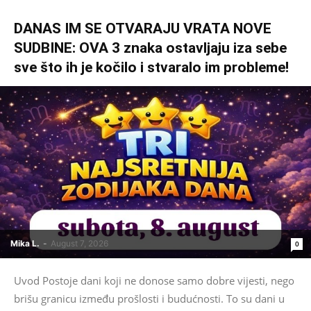
DANAS IM SE OTVARAJU VRATA NOVE
SUDBINE: OVA 3 znaka ostavljaju iza sebe
sve što ih je kočilo i stvaralo im probleme!
Mika L.
-
August 7, 2026
0
Uvod Postoje dani koji ne donose samo dobre vijesti, nego
brišu granicu između prošlosti i budućnosti. To su dani u