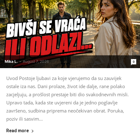
Mika L.
-
August 7, 2026
0
Uvod Postoje ljubavi za koje vjerujemo da su zauvijek
ostale iza nas. Dani prolaze, život ide dalje, rane polako
zacjeljuju, a prošlost prestaje biti dio svakodnevnih misli.
Upravo tada, kada ste uvjereni da je jedno poglavlje
završeno, sudbina priprema neočekivan obrat. Poruka,
poziv ili sasvim...
Read more