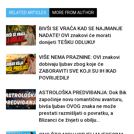
RELATED ARTICLES
MORE FROM AUTHOR
BIVŠI SE VRAĆA KAD SE NAJMANJE
NADATE! OVI znakovi će morati
donijeti TEŠKU ODLUKU!
VIŠE NEMA PRAZNINE: OVI znakovi
dobivaju ljubav zbog koje će
ZABORAVITI SVE KOJI SU IH IKAD
POVRIJEDILI!
ASTROLOŠKA PREDVIĐANJA: Dok Bik
započinje novu romantičnu avanturu,
bivša ljubav OVOG znaka ne može
prestati razmišljati o povratku, a
Blizanci će živjeti u obilju...