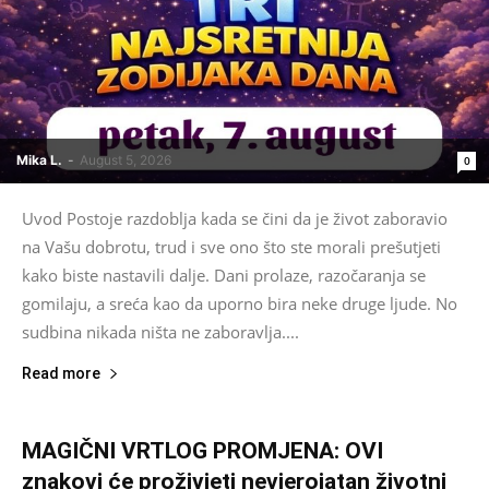
Mika L.
-
August 5, 2026
0
Uvod Postoje razdoblja kada se čini da je život zaboravio
na Vašu dobrotu, trud i sve ono što ste morali prešutjeti
kako biste nastavili dalje. Dani prolaze, razočaranja se
gomilaju, a sreća kao da uporno bira neke druge ljude. No
sudbina nikada ništa ne zaboravlja....
Read more
MAGIČNI VRTLOG PROMJENA: OVI
znakovi će proživjeti nevjerojatan životni