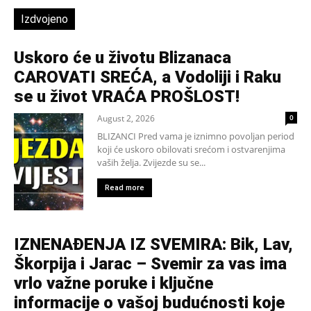
Izdvojeno
Uskoro će u životu Blizanaca
CAROVATI SREĆA, a Vodoliji i Raku
se u život VRAĆA PROŠLOST!
August 2, 2026
0
BLIZANCI Pred vama je iznimno povoljan period
koji će uskoro obilovati srećom i ostvarenjima
vaših želja. Zvijezde su se...
Read more
IZNENAĐENJA IZ SVEMIRA: Bik, Lav,
Škorpija i Jarac – Svemir za vas ima
vrlo važne poruke i ključne
informacije o vašoj budućnosti koje