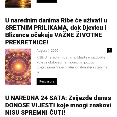
U narednim danima Ribe će uživati u
SRETNIM PRILIKAMA, dok Djevicu i
Blizance očekuju VAŽNE ŽIVOTNE
PREKRETNICE!
August 4, 2026
0
RIBE U narednim danima: Ulazite u razdoblje
koje će obilovati harmonijom i pozitivnim
događajima. Vaša profesionalna sfera stabilna
je...
Read more
U NAREDNA 24 SATA: Zvijezde danas
DONOSE VIJESTI koje mnogi znakovi
NISU SPREMNI ČUTI!