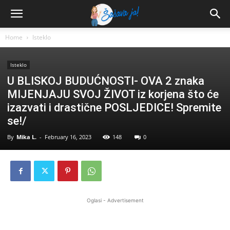
Home
Isteklo
Isteklo
U BLISKOJ BUDUĆNOSTI- OVA 2 znaka
MIJENJAJU SVOJ ŽIVOT iz korjena što će
izazvati i drastične POSLJEDICE! Spremite
se!/
By
Mika L.
-
February 16, 2023
148
0
Oglasi - Advertisement