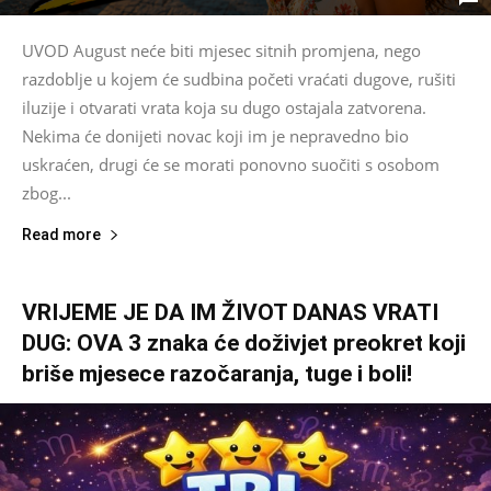
UVOD August neće biti mjesec sitnih promjena, nego
razdoblje u kojem će sudbina početi vraćati dugove, rušiti
iluzije i otvarati vrata koja su dugo ostajala zatvorena.
Nekima će donijeti novac koji im je nepravedno bio
uskraćen, drugi će se morati ponovno suočiti s osobom
zbog...
Read more
VRIJEME JE DA IM ŽIVOT DANAS VRATI
DUG: OVA 3 znaka će doživjet preokret koji
briše mjesece razočaranja, tuge i boli!