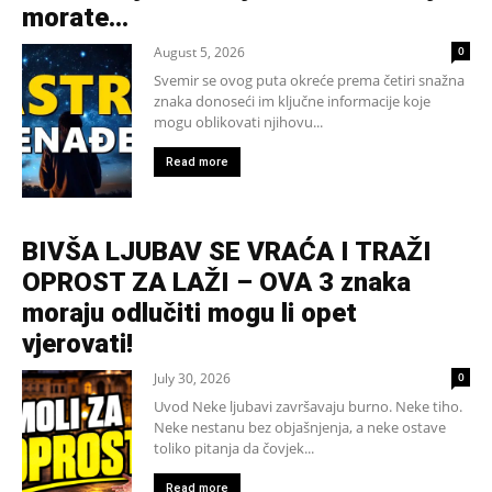
morate...
August 5, 2026
0
Svemir se ovog puta okreće prema četiri snažna
znaka donoseći im ključne informacije koje
mogu oblikovati njihovu...
Read more
BIVŠA LJUBAV SE VRAĆA I TRAŽI
OPROST ZA LAŽI – OVA 3 znaka
moraju odlučiti mogu li opet
vjerovati!
July 30, 2026
0
Uvod Neke ljubavi završavaju burno. Neke tiho.
Neke nestanu bez objašnjenja, a neke ostave
toliko pitanja da čovjek...
Read more