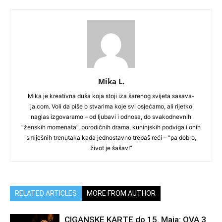
Mika L.
Mika je kreativna duša koja stoji iza šarenog svijeta sasava-
ja.com. Voli da piše o stvarima koje svi osjećamo, ali rijetko
naglas izgovaramo – od ljubavi i odnosa, do svakodnevnih
“ženskih momenata”, porodičnih drama, kuhinjskih podviga i onih
smiješnih trenutaka kada jednostavno trebaš reći – “pa dobro,
život je šašav!”
RELATED ARTICLES
MORE FROM AUTHOR
CIGANSKE KARTE do 15. Maja: OVA 3