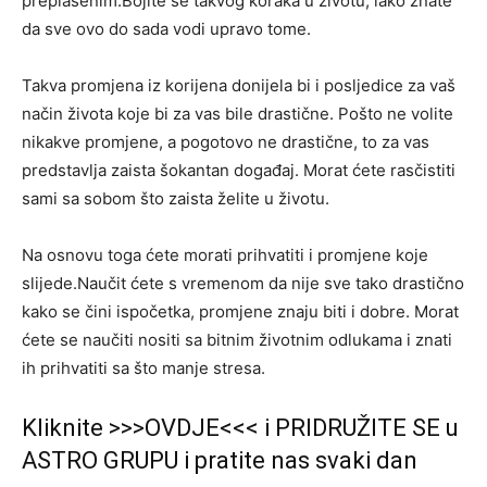
preplašenim.Bojite se takvog koraka u životu, iako znate
da sve ovo do sada vodi upravo tome.
Takva promjena iz korijena donijela bi i posljedice za vaš
način života koje bi za vas bile drastične. Pošto ne volite
nikakve promjene, a pogotovo ne drastične, to za vas
predstavlja zaista šokantan događaj. Morat ćete rasčistiti
sami sa sobom što zaista želite u životu.
Na osnovu toga ćete morati prihvatiti i promjene koje
slijede.Naučit ćete s vremenom da nije sve tako drastično
kako se čini ispočetka, promjene znaju biti i dobre. Morat
ćete se naučiti nositi sa bitnim životnim odlukama i znati
ih prihvatiti sa što manje stresa.
Kliknite >>>OVDJE<<< i PRIDRUŽITE SE u
ASTRO GRUPU i pratite nas svaki dan