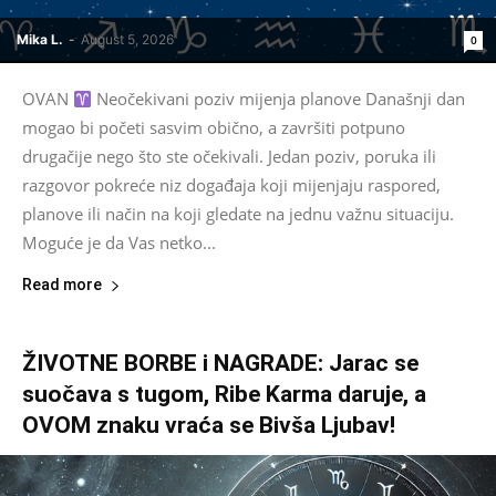
Mika L.
-
August 5, 2026
0
OVAN
Neočekivani poziv mijenja planove Današnji dan
mogao bi početi sasvim obično, a završiti potpuno
drugačije nego što ste očekivali. Jedan poziv, poruka ili
razgovor pokreće niz događaja koji mijenjaju raspored,
planove ili način na koji gledate na jednu važnu situaciju.
Moguće je da Vas netko...
Read more
ŽIVOTNE BORBE i NAGRADE: Jarac se
suočava s tugom, Ribe Karma daruje, a
OVOM znaku vraća se Bivša Ljubav!