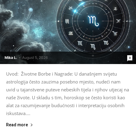
Mika L.
-
August 5, 2026
0
Uvod: Životne Borbe i Nagrade: U današnjem svijetu
astrologija često zauzima posebno mjesto, nudeći nam
uvid u tajanstvene puteve nebeskih tijela i njihov utjecaj na
naše živote. U skladu s tim, horoskop se često koristi kao
alat za razumijevanje budućnosti i interpretaciju osobnih
iskustava....
Read more