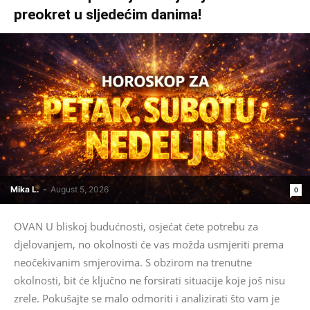
preokret u sljedećim danima!
Mika L.
-
August 5, 2026
0
OVAN U bliskoj budućnosti, osjećat ćete potrebu za
djelovanjem, no okolnosti će vas možda usmjeriti prema
neočekivanim smjerovima. S obzirom na trenutne
okolnosti, bit će ključno ne forsirati situacije koje još nisu
zrele. Pokušajte se malo odmoriti i analizirati što vam je