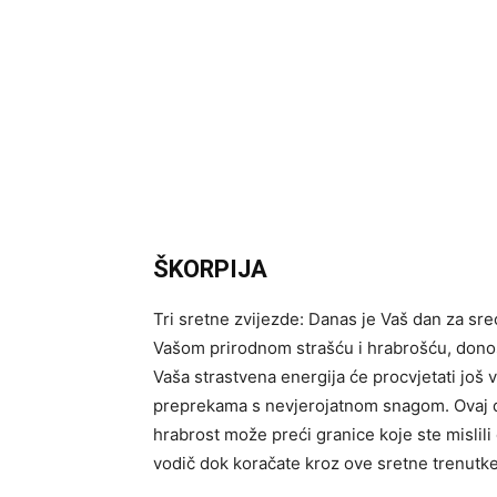
ŠKORPIJA
Tri sretne zvijezde: Danas je Vaš dan za sre
Vašom prirodnom strašću i hrabrošću, donos
Vaša strastvena energija će procvjetati još
preprekama s nevjerojatnom snagom. Ovaj d
hrabrost može preći granice koje ste mislil
vodič dok koračate kroz ove sretne trenutke