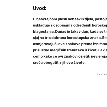
Uvod:
U beskrajnom plesu nebeskih tijela, postoj
usklađuje s osobinama određenih horoskops
blagostanja. Danas je takav dan, kada se tr
sjaj na tri odabrana horoskopska znaka. Ene
usmjeravajući ove znakove prema iznimno 
prisustvo magičnih trenutaka u životu, a da
ćemo kako će ovi znakovi osjetiti nevjeroja
sreća obogatiti njihove živote.
Sadržaj 