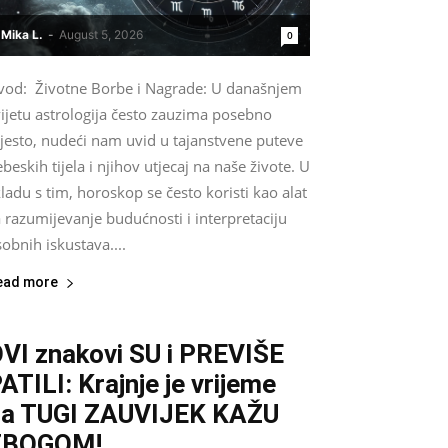
Mika L.
-
August 5, 2026
0
vod: Životne Borbe i Nagrade: U današnjem
ijetu astrologija često zauzima posebno
jesto, nudeći nam uvid u tajanstvene puteve
beskih tijela i njihov utjecaj na naše živote. U
ladu s tim, horoskop se često koristi kao alat
 razumijevanje budućnosti i interpretaciju
obnih iskustava....
ead more
VI znakovi SU i PREVIŠE
ATILI: Krajnje je vrijeme
a TUGI ZAUVIJEK KAŽU
ZBOGOM!