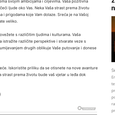
z
ma svojim ambicijama i ciljevima. Vaša pozitivna
n
lačeći ljude oko Vas. Neka Vaša strast prema životu
a i prigodama koje Vam dolaze. Sreća je na Vašoj
ate veliko.
ežete s različitim ljudima i kulturama. Vaša
 istražite različite perspektive i stvarate veze s
azumijevanjem drugih oblikuje Vaše putovanje i donese
e. Iskoristite priliku da se otisnete na nove avanture
Š
 strast prema životu bude vaš vjetar u leđa dok
Em
te
p
č
p
r
pr