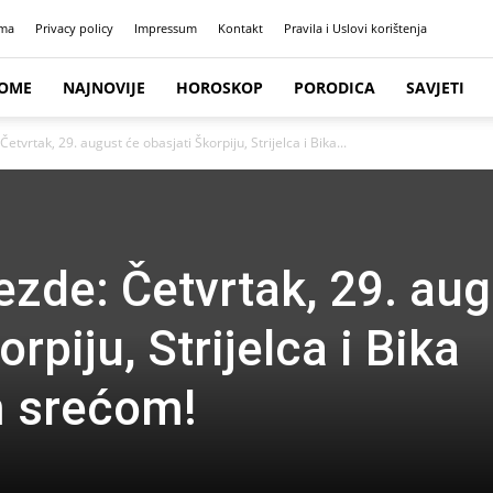
ma
Privacy policy
Impressum
Kontakt
Pravila i Uslovi korištenja
OME
NAJNOVIJE
HOROSKOP
PORODICA
SAVJETI
Četvrtak, 29. august će obasjati Škorpiju, Strijelca i Bika...
jezde: Četvrtak, 29. au
rpiju, Strijelca i Bika
m srećom!