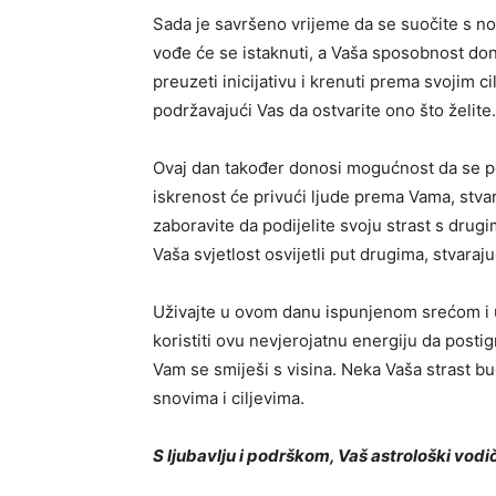
Sada je savršeno vrijeme da se suočite s nov
vođe će se istaknuti, a Vaša sposobnost don
preuzeti inicijativu i krenuti prema svojim 
podržavajući Vas da ostvarite ono što želite.
Ovaj dan također donosi mogućnost da se p
iskrenost će privući ljude prema Vama, stva
zaboravite da podijelite svoju strast s drug
Vaša svjetlost osvijetli put drugima, stvaraj
Uživajte u ovom danu ispunjenom srećom i us
koristiti ovu nevjerojatnu energiju da posti
Vam se smiješi s visina. Neka Vaša strast b
snovima i ciljevima.
S ljubavlju i podrškom,
Vaš astrološki vodi