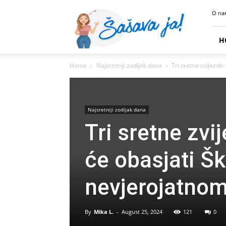
Sasava
O na
Ja
H
Home
Najsretniji zodijak dana
Tri sretne zvijezde: 
Najsretniji zodijak dana
Tri sretne zvi
će obasjati Ško
nevjerojatno
By
Mika L.
-
August 25, 2024
121
0