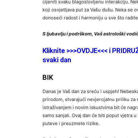
cijeniti svaku blagoslovljenu interakciju. N
koji osvjetljava put za Vašu dušu. Neka se o
donoseći radost i harmoniju u sve što radite
S ljubavlju i podrškom,
Vaš astrološki vodi
Kliknite >>>OVDJE<<< i PRIDRU
svaki dan
BIK
Danas je Vaš dan za sreću i uspjeh! Nebesk
prirodom, stvarajući nevjerojatnu priliku za
istraživanjem i novim iskustvima bit će nag
samo sanjali. Ovaj dan će biti poput vjetra 
puteve i preuzmete rizike.