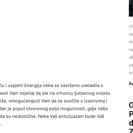
U
sv
m
ne
sk
za
os
R
ću i uspjeh! Energija neba se savršeno uskladila s
eći Vam osjećaj da ste na vrhuncu ljubavnog svijeta.
 više, omogućavajući Vam da se suočite s izazovima i
O
an je poput otvorenog polja mogućnosti, gdje Vaša
P
i da su nedostižne. Neka Vaš entuzijazam bude Vaš
d
.