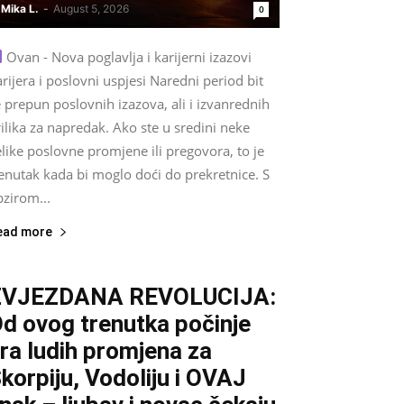
Mika L.
-
August 5, 2026
0
Ovan - Nova poglavlja i karijerni izazovi
rijera i poslovni uspjesi Naredni period bit
 prepun poslovnih izazova, ali i izvanrednih
ilika za napredak. Ako ste u sredini neke
like poslovne promjene ili pregovora, to je
enutak kada bi moglo doći do prekretnice. S
zirom...
ead more
ZVJEZDANA REVOLUCIJA:
d ovog trenutka počinje
ra ludih promjena za
korpiju, Vodoliju i OVAJ