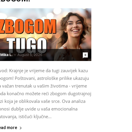
Mika L.
-
August 5, 2026
0
od: Krajnje je vrijeme da tugi zauvijek kazu
bogom! Poštovani, astrološke prilike ukazuju
a važan trenutak u vašim životima - vrijeme
ada konačno možete reći zbogom dugotrajnoj
zi koja je oblikovala vaše srce. Ova analiza
onosi dublje uvide u vaša emocionalna
tovanja, ističući ključne...
ead more