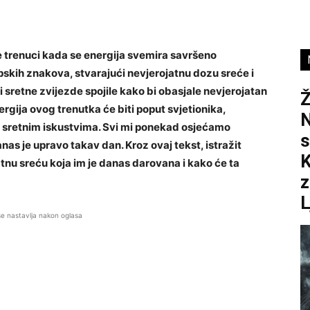
e trenuci kada se energija svemira savršeno
kih znakova, stvarajući nevjerojatnu dozu sreće i
i sretne zvijezde spojile kako bi obasjale nevjerojatan
rgija ovog trenutka će biti poput svjetionika,
N
sretnim iskustvima. Svi mi ponekad osjećamo
s
nas je upravo takav dan. Kroz ovaj tekst, istražit
K
tnu sreću koja im je danas darovana i kako će ta
z
L
se nastavlja nakon oglasa