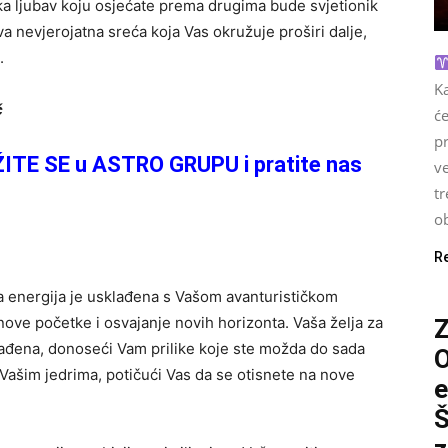
eka ljubav koju osjećate prema drugima bude svjetionik
va nevjerojatna sreća koja Vas okružuje proširi dalje,
.
Ka
č
će
pr
ŽITE SE u ASTRO GRUPU i pratite nas
ve
tr
ob
R
a energija je usklađena s Vašom avanturističkom
 nove početke i osvajanje novih horizonta. Vaša želja za
rađena, donoseći Vam prilike koje ste možda do sada
O
u Vašim jedrima, potičući Vas da se otisnete na nove
e
Š