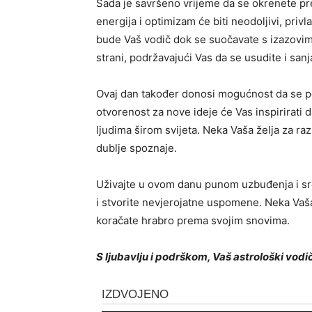
Sada je savršeno vrijeme da se okrenete pre
energija i optimizam će biti neodoljivi, priv
bude Vaš vodič dok se suočavate s izazovim
strani, podržavajući Vas da se usudite i sanj
Ovaj dan također donosi mogućnost da se pov
otvorenost za nove ideje će Vas inspirirati da
ljudima širom svijeta. Neka Vaša želja za r
dublje spoznaje.
Uživajte u ovom danu punom uzbuđenja i sreć
i stvorite nevjerojatne uspomene. Neka Vaša
koračate hrabro prema svojim snovima.
S ljubavlju i podrškom,
Vaš astrološki vodi