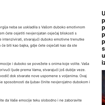
U
p
p
nergija neba se uskladila s Vašom duboko emotivnom
m ćete osjetiti nevjerojatan osjećaj bliskosti s
p
 se intenzivirati, stvarajući duboko emotivne trenutke
p
će biti kao bajka, gdje ćete osjećati kao da ste
s
u
i
emocije i duboko se povežete s onima koje volite. Vaša
rivući ljude prema Vama, stvarajući još dublje veze.
vodič dok stvarate nove uspomene s voljenima. Ovaj
še sposobnosti da ljubav činite nevjerojatno dubokom i
ite da Vaše emocije teku slobodno i ne zaboravite