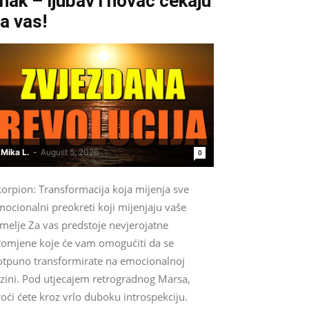
nak – ljubav i novac čekaju
a vas!
Mika L.
-
August 5, 2026
0
korpion: Transformacija koja mijenja sve
ocionalni preokreti koji mijenjaju vaše
melje Za vas predstoje nevjerojatne
romjene koje će vam omogućiti da se
otpuno transformirate na emocionalnoj
azini. Pod utjecajem retrogradnog Marsa,
oći ćete kroz vrlo duboku introspekciju.