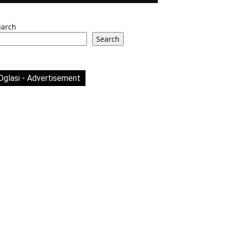
earch
Search
Oglasi - Advertisement