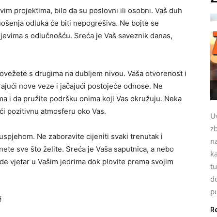
im projektima, bilo da su poslovni ili osobni. Vaš duh
ošenja odluka će biti nepogrešiva. Ne bojte se
ciljevima s odlučnošću. Sreća je Vaš saveznik danas,
ovežete s drugima na dubljem nivou. Vaša otvorenost i
rajući nove veze i jačajući postojeće odnose. Ne
ima i da pružite podršku onima koji Vas okružuju. Neka
ući pozitivnu atmosferu oko Vas.
Uv
z
pjehom. Ne zaboravite cijeniti svaki trenutak i
n
gnete sve što želite. Sreća je Vaša saputnica, a nebo
k
ude vjetar u Vašim jedrima dok plovite prema svojim
tu
d
pu
č
R