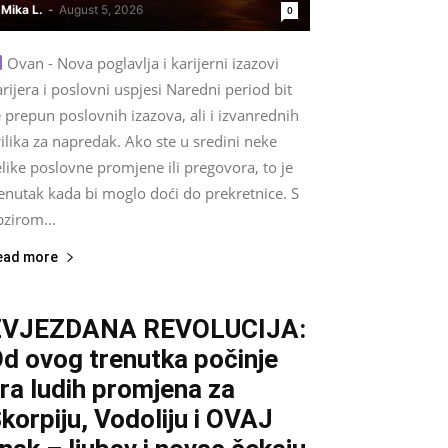
Mika L.
-
August 5, 2026
0
Ovan - Nova poglavlja i karijerni izazovi
rijera i poslovni uspjesi Naredni period bit
 prepun poslovnih izazova, ali i izvanrednih
ilika za napredak. Ako ste u sredini neke
like poslovne promjene ili pregovora, to je
enutak kada bi moglo doći do prekretnice. S
zirom...
ead more
ZVJEZDANA REVOLUCIJA:
d ovog trenutka počinje
ra ludih promjena za
korpiju, Vodoliju i OVAJ