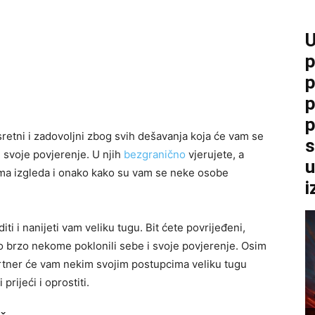
U
p
p
p
p
retni i zadovoljni zbog svih dešavanja koja će vam se
s
 svoje povjerenje. U njih
bezgranično
vjerujete, a
u
ama izgleda i onako kako su vam se neke osobe
i
ti i nanijeti vam veliku tugu. Bit ćete povrijeđeni,
tako brzo nekome poklonili sebe i svoje povjerenje. Osim
artner će vam nekim svojim postupcima veliku tugu
prijeći i oprostiti.