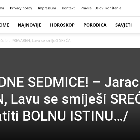
ma
Privacy policy
Impressum
Kontakt
Pravila i Uslovi korištenja
OME
NAJNOVIJE
HOROSKOP
PORODICA
SAVJETI
 biti PREVAREN, Lavu se smiješi SREĆA,...
NE SEDMICE! – Jarac
, Lavu se smiješi SRE
atiti BOLNU ISTINU…/