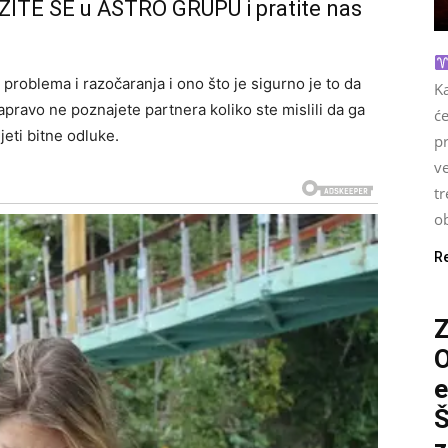
ŽITE SE u ASTRO GRUPU i pratite nas
problema i razočaranja i ono što je sigurno je to da
Ka
apravo ne poznajete partnera koliko ste mislili da ga
će
jeti bitne odluke.
pr
ve
tr
ob
R
O
e
Š