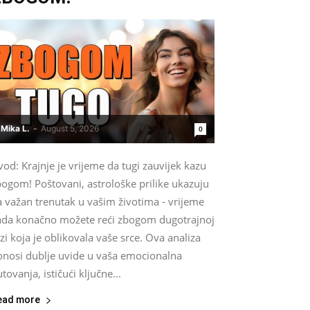
Mika L.
-
August 5, 2026
0
od: Krajnje je vrijeme da tugi zauvijek kazu
bogom! Poštovani, astrološke prilike ukazuju
a važan trenutak u vašim životima - vrijeme
ada konačno možete reći zbogom dugotrajnoj
zi koja je oblikovala vaše srce. Ova analiza
onosi dublje uvide u vaša emocionalna
tovanja, ističući ključne...
ead more