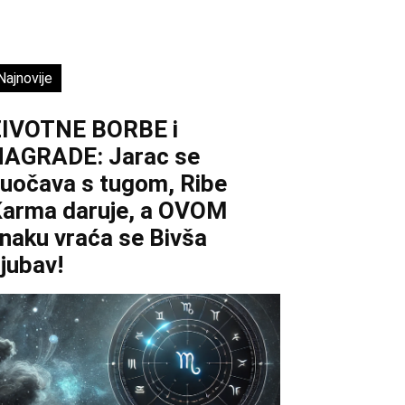
Najnovije
ŽIVOTNE BORBE i
AGRADE: Jarac se
uočava s tugom, Ribe
arma daruje, a OVOM
naku vraća se Bivša
jubav!