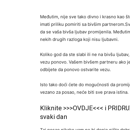
Međutim, nije sve tako divno i krasno kao š
imati priliku pomiriti sa bivšim partnerom.Sv
da se vaša bivša ljubav promijenila. Međutim
nekih drugih razloga koji nisu ljubavni.
Koliko god da ste slabi ili ne na bivšu ljubav
vezu ponovo. Vašem bivšem partneru ako je 
odbijete da ponovo ostvarite vezu.
Isto tako doći ćete do mogućnosti da promij
vezano za posao, neće biti sve prava istina.
Kliknite >>>OVDJE<<< i PRIDRU
svaki dan
Taj posao nikako vam ne bi donio ništa dobr