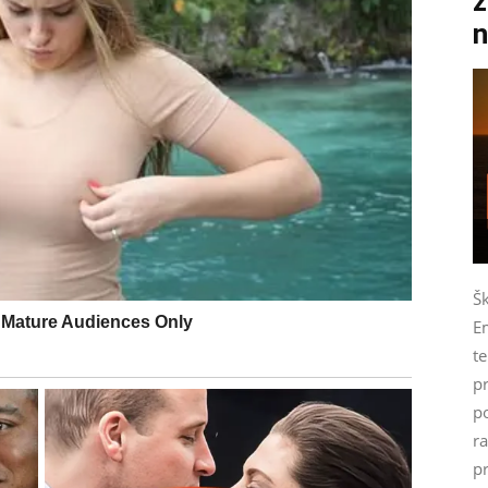
z
n
Š
Em
te
p
p
r
pr