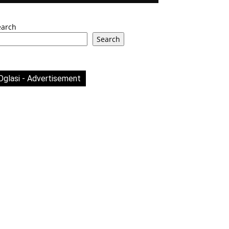
earch
Search
Oglasi - Advertisement