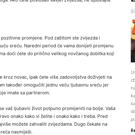
 pozitivne promjene. Pod zašttom ste zvijezda i
uću sreću. Naredni period će vama donijeti promjenu
ma doći ćete do prilično velikog novčanog dobitka koji
Uv
ve kroz novac, ipak ćete više zadovoljstva doživjeti na
z
am također omogućiti jednu veću ljubavnu sreću jer
n
koje imate sa partnerom.
k
tu
e vaš ljubavni život potpuno promijeniti na bolje. Vaša
d
vo onako kako vi želite i onako kako i treba. Pred
pu
 najviše možete zahvaliti zvijezdama. Dugo čekate na
R
sreća nasmiješi.