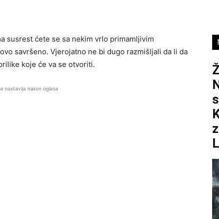
susrest ćete se sa nekim vrlo primamljivim
tovo savršeno. Vjerojatno ne bi dugo razmišljali da li da
rilike koje će va se otvoriti.
N
se nastavlja nakon oglasa
s
K
z
L