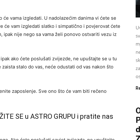
to će vama izgledati. U nadolazećim danima vi ćete se
e će vam izgledati slatko i simpatično i povjerovat ćete
U
, ipak nije nego sa vama želi ponovo ostvariti vezu iz
sv
m
ne
, ipak ako ćete poslušati zvijezde, ne upuštajte se u tu
sk
zaista stalo do vas, neće odustati od vas nakon što
za
os
R
enite zaposlenje. Sve ono što će vam biti rečeno
O
ŽITE SE u ASTRO GRUPU i pratite nas
P
d
oga. Ako ćete poslušati savjet zvijezda, ne upuštajte