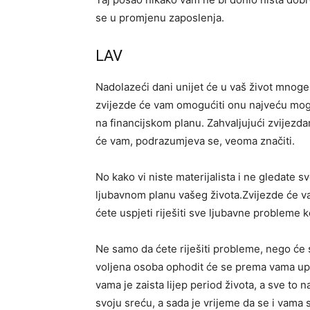
se u promjenu zaposlenja.
LAV
Nadolazeći dani unijet će u vaš život mnoge
zvijezde će vam omogućiti onu najveću mog
na financijskom planu. Zahvaljujući zvijezda
će vam, podrazumjeva se, veoma značiti.
No kako vi niste materijalista i ne gledate s
ljubavnom planu vašeg života.Zvijezde će v
ćete uspjeti riješiti sve ljubavne probleme 
Ne samo da ćete riješiti probleme, nego će s
voljena osoba ophodit će se prema vama upra
vama je zaista lijep period života, a sve to
svoju sreću, a sada je vrijeme da se i vama 