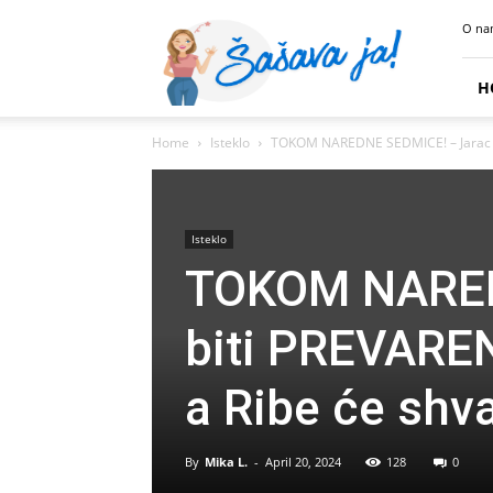
Sasava
O na
Ja
H
Home
Isteklo
TOKOM NAREDNE SEDMICE! – Jarac će
Isteklo
TOKOM NARED
biti PREVAREN
a Ribe će shv
By
Mika L.
-
April 20, 2024
128
0