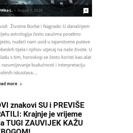
Mika L.
-
August 5, 2026
0
vod: Životne Borbe i Nagrade: U današnjem
ijetu astrologija često zauzima posebno
jesto, nudeći nam uvid u tajanstvene puteve
beskih tijela i njihov utjecaj na naše živote. U
ladu s tim, horoskop se često koristi kao alat
 razumijevanje budućnosti i interpretaciju
obnih iskustava....
ead more
VI znakovi SU i PREVIŠE
ATILI: Krajnje je vrijeme
a TUGI ZAUVIJEK KAŽU
ZBOGOM!