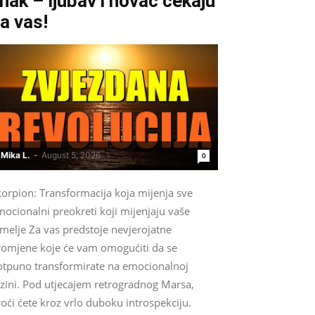
nak – ljubav i novac čekaju
a vas!
Mika L.
-
August 5, 2026
0
korpion: Transformacija koja mijenja sve
ocionalni preokreti koji mijenjaju vaše
melje Za vas predstoje nevjerojatne
romjene koje će vam omogućiti da se
otpuno transformirate na emocionalnoj
azini. Pod utjecajem retrogradnog Marsa,
oći ćete kroz vrlo duboku introspekciju.