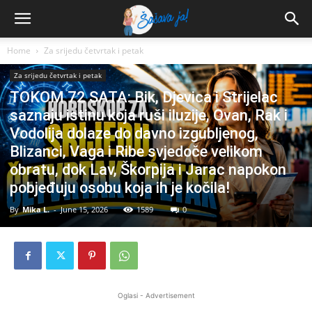
Home
Za srijedu četvrtak i petak
Za srijedu četvrtak i petak
TOKOM 72 SATA: Bik, Djevica i Strijelac
saznaju istinu koja ruši iluzije, Ovan, Rak i
Vodolija dolaze do davno izgubljenog,
Blizanci, Vaga i Ribe svjedoče velikom
obratu, dok Lav, Škorpija i Jarac napokon
pobjeđuju osobu koja ih je kočila!
By
Mika L.
-
June 15, 2026
1589
0
Oglasi - Advertisement