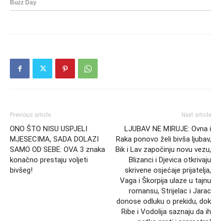
Previous article
Next article
ONO ŠTO NISU USPJELI
LJUBAV NE MIRUJE: Ovna i
MJESECIMA, SADA DOLAZI
Raka ponovo želi bivša ljubav,
SAMO OD SEBE: OVA 3 znaka
Bik i Lav započinju novu vezu,
konačno prestaju voljeti
Blizanci i Djevica otkrivaju
bivšeg!
skrivene osjećaje prijatelja,
Vaga i Škorpija ulaze u tajnu
romansu, Strijelac i Jarac
donose odluku o prekidu, dok
Ribe i Vodolija saznaju da ih