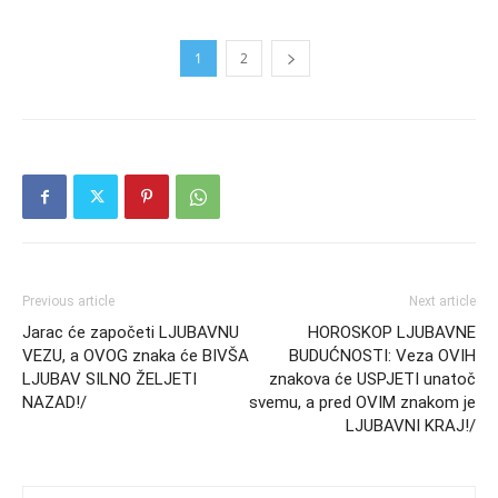
1
2
Previous article
Next article
Jarac će započeti LJUBAVNU
HOROSKOP LJUBAVNE
VEZU, a OVOG znaka će BIVŠA
BUDUĆNOSTI: Veza OVIH
LJUBAV SILNO ŽELJETI
znakova će USPJETI unatoč
NAZAD!/
svemu, a pred OVIM znakom je
LJUBAVNI KRAJ!/