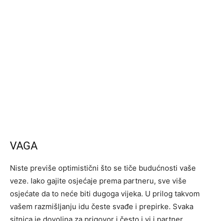
VAGA
Niste previše optimistični što se tiče budućnosti vaše
veze. Iako gajite osjećaje prema partneru, sve više
osjećate da to neće biti dugoga vijeka. U prilog takvom
vašem razmišljanju idu česte svađe i prepirke. Svaka
sitnica je dovoljna za prigovor i često i vi i partner