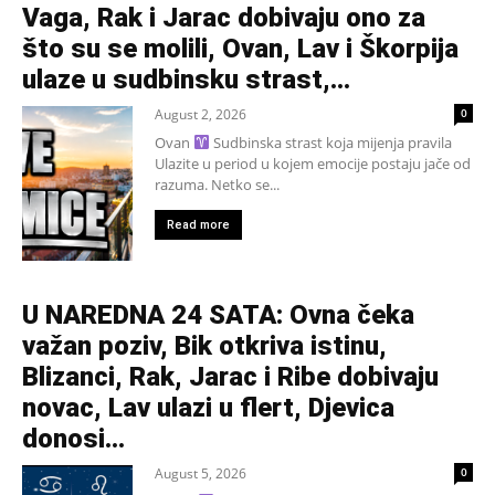
Vaga, Rak i Jarac dobivaju ono za
što su se molili, Ovan, Lav i Škorpija
ulaze u sudbinsku strast,...
August 2, 2026
0
Ovan
Sudbinska strast koja mijenja pravila
Ulazite u period u kojem emocije postaju jače od
razuma. Netko se...
Read more
U NAREDNA 24 SATA: Ovna čeka
važan poziv, Bik otkriva istinu,
Blizanci, Rak, Jarac i Ribe dobivaju
novac, Lav ulazi u flert, Djevica
donosi...
August 5, 2026
0