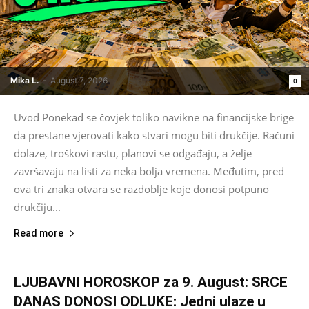
Mika L.
-
August 7, 2026
0
Uvod Ponekad se čovjek toliko navikne na financijske brige
da prestane vjerovati kako stvari mogu biti drukčije. Računi
dolaze, troškovi rastu, planovi se odgađaju, a želje
završavaju na listi za neka bolja vremena. Međutim, pred
ova tri znaka otvara se razdoblje koje donosi potpuno
drukčiju...
Read more
LJUBAVNI HOROSKOP za 9. August: SRCE
DANAS DONOSI ODLUKE: Jedni ulaze u