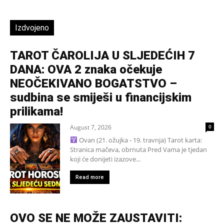
Izdvojeno
TAROT ČAROLIJA U SLJEDEĆIH 7
DANA: OVA 2 znaka očekuje
NEOČEKIVANO BOGATSTVO –
sudbina se smiješi u financijskim
prilikama!
August 7, 2026
0
Ovan (21. ožujka - 19. travnja) Tarot karta:
Stranica mačeva, obrnuta Pred Vama je tjedan
koji će donijeti izazove...
Read more
OVO SE NE MOŽE ZAUSTAVITI: