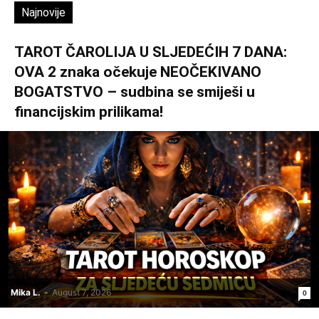
Najnovije
TAROT ČAROLIJA U SLJEDEĆIH 7 DANA:
OVA 2 znaka očekuje NEOČEKIVANO
BOGATSTVO – sudbina se smiješi u
financijskim prilikama!
Mika L.
-
August 7, 2026
0