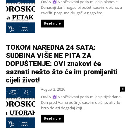
OVAN
Neočekivani poziv mijenja planove
Današnji dan mogao bi početi sasvim obično, a
završiti potpuno drugačije nego što...
Read more
TOKOM NAREDNA 24 SATA:
SUDBINA VIŠE NE PITA ZA
DOPUŠTENJE: OVI znakovi će
saznati nešto što će im promijeniti
cijeli život!
August 2, 2026
0
OVAN
Neočekivani poziv mijenja tijek dana
Dan pred Vama počinje sasvim obično, ali vrlo
brzo dolazi događaj koji...
Read more