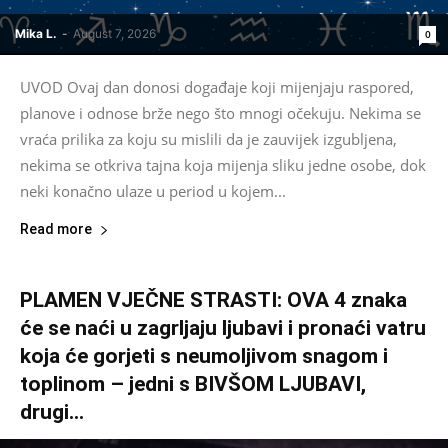
Mika L.
-
August 7, 2026
0
UVOD Ovaj dan donosi događaje koji mijenjaju raspored,
planove i odnose brže nego što mnogi očekuju. Nekima se
vraća prilika za koju su mislili da je zauvijek izgubljena,
nekima se otkriva tajna koja mijenja sliku jedne osobe, dok
neki konačno ulaze u period u kojem...
Read more
PLAMEN VJEČNE STRASTI: OVA 4 znaka
će se naći u zagrljaju ljubavi i pronaći vatru
koja će gorjeti s neumoljivom snagom i
toplinom – jedni s BIVŠOM LJUBAVI,
drugi...