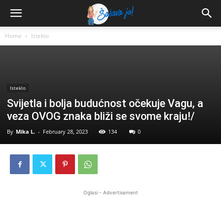
Home
Isteklo
Isteklo
Svijetla i bolja budućnost očekuje Vagu, a
veza OVOG znaka bliži se svome kraju!/
By
Mika L.
-
February 28, 2023
134
0
Oglasi - Advertisement