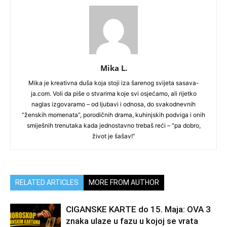
Mika L.
Mika je kreativna duša koja stoji iza šarenog svijeta sasava-
ja.com. Voli da piše o stvarima koje svi osjećamo, ali rijetko
naglas izgovaramo – od ljubavi i odnosa, do svakodnevnih
“ženskih momenata”, porodičnih drama, kuhinjskih podviga i onih
smiješnih trenutaka kada jednostavno trebaš reći – “pa dobro,
život je šašav!”
RELATED ARTICLES
MORE FROM AUTHOR
CIGANSKE KARTE do 15. Maja: OVA 3
znaka ulaze u fazu u kojoj se vrata