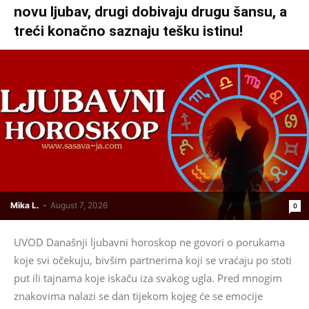
novu ljubav, drugi dobivaju drugu šansu, a
treći konačno saznaju tešku istinu!
Mika L.
-
August 7, 2026
0
UVOD Današnji ljubavni horoskop ne govori o porukama
koje svi očekuju, bivšim partnerima koji se vraćaju po stoti
put ili tajnama koje iskaču iza svakog ugla. Pred mnogim
znakovima nalazi se dan tijekom kojeg će se emocije