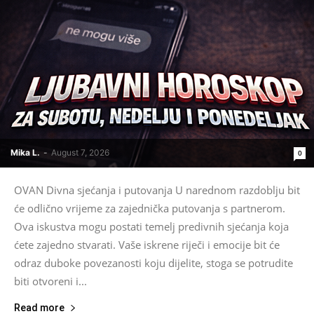
Mika L.
-
August 7, 2026
0
OVAN Divna sjećanja i putovanja U narednom razdoblju bit
će odlično vrijeme za zajednička putovanja s partnerom.
Ova iskustva mogu postati temelj predivnih sjećanja koja
ćete zajedno stvarati. Vaše iskrene riječi i emocije bit će
odraz duboke povezanosti koju dijelite, stoga se potrudite
biti otvoreni i...
Read more