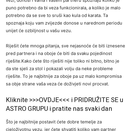
vezi, donosi i vama i vašem partneru spoznaju koliko je
puno potrebno da bi veza funkcionirala, a koliko je malo
potrebno da se sve to sruši kao kula od karata. Ta
spoznaja koju vam zvijezde donose u narednom periodu
unijet će ozbiljnost u vašu vezu.
Riješit ćete mnoga pitanja, sve nejasnoće će biti iznesene
pred partnera i na oboje će biti da svaku pojedinost
riješite.Kako ćete što riješiti nije toliko ni bitno, bitno je
da ste sjeli za stol i pokazali volju da neke probleme
riješite. To je najbitnije za oboje pa uz malo kompromisa
sa obje strane vaša veza će doživjeti novi procvat.
Kliknite >>>OVDJE<<< i PRIDRUŽITE SE u
ASTRO GRUPU i pratite nas svaki dan
Što je najbitnije postavit ćete dobre temelje za
cjeloživotnu vezu, jer ćete shvatiti koliko vam partner