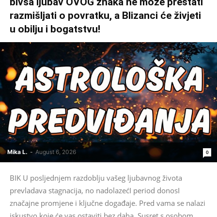
bivša ljubav OVOG znaka ne može prestati
razmišljati o povratku, a Blizanci će živjeti
u obilju i bogatstvu!
Mika L.
-
August 6, 2026
0
BIK U posljednjem razdoblju vašeg ljubavnog života
prevladava stagnacija, no nadolazećI period donosI
značajne promjene i ključne događaje. Pred vama se nalazi
iskustvo koje će vas ostaviti bez daha. Susret s osobom