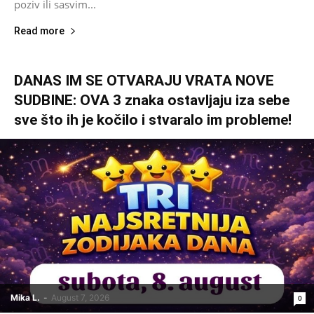
poziv ili sasvim...
Read more
DANAS IM SE OTVARAJU VRATA NOVE
SUDBINE: OVA 3 znaka ostavljaju iza sebe
sve što ih je kočilo i stvaralo im probleme!
Mika L.
-
August 7, 2026
0