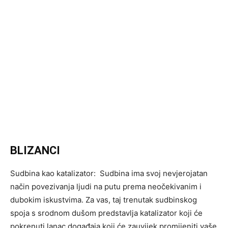
BLIZANCI
Sudbina kao katalizator: Sudbina ima svoj nevjerojatan
način povezivanja ljudi na putu prema neočekivanim i
dubokim iskustvima. Za vas, taj trenutak sudbinskog
spoja s srodnom dušom predstavlja katalizator koji će
pokrenuti lanac događaja koji će zauvijek promijeniti vaše