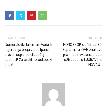
Previous article
Next article
Numerološki talisman: Vaša tri
HOROSKOP od 15. do 30.
najsretnija broja za potpunu
Septembra: OVE znakove
sreću i uspjeh u sljedećoj
pratit će neviđena sreća,
sedmici! Za svaki horoskopski
uživat će i u LJUBAVI i u
znak!
NOVCU…