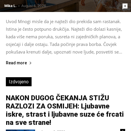
Mika L.
-
August 6, 2026
0
Uvod Mnogi misle da je najteži dio prekida sam rastanak.
Istina je često potpuno drukčija. Najteži dio dolazi kasnije,
kada više nema poruka, susreta ni zajedničkih planova, a
osjećaji i dalje ostaju. Tada počinje prava borba. Čovjek
pokušava krenuti dalje, upoznati nove ljude, posvetiti se...
Read more
Izdvojeno
NAKON DUGOG ČEKANJA STIŽU
RAZLOZI ZA OSMIJEH: Ljubavne
iskre, strast i ljubavne suze će frcati
na sve strane!