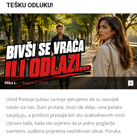
TEŠKU ODLUKU!
Mika L.
-
August 7, 2026
0
Uvod Postoje ljubavi za koje vjerujemo da su zauvijek
ostale iza nas. Dani prolaze, život ide dalje, rane polako
zacjeljuju, a prošlost prestaje biti dio svakodnevnih misli.
Upravo tada, kada ste uvjereni da je jedno poglavlje
završeno, sudbina priprema neočekivan obrat. Poruka,