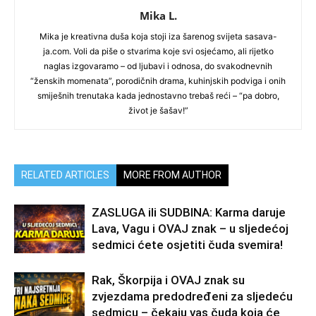
Mika L.
Mika je kreativna duša koja stoji iza šarenog svijeta sasava-
ja.com. Voli da piše o stvarima koje svi osjećamo, ali rijetko
naglas izgovaramo – od ljubavi i odnosa, do svakodnevnih
“ženskih momenata”, porodičnih drama, kuhinjskih podviga i onih
smiješnih trenutaka kada jednostavno trebaš reći – “pa dobro,
život je šašav!”
RELATED ARTICLES
MORE FROM AUTHOR
ZASLUGA ili SUDBINA: Karma daruje
Lava, Vagu i OVAJ znak – u sljedećoj
sedmici ćete osjetiti čuda svemira!
Rak, Škorpija i OVAJ znak su
zvjezdama predodređeni za sljedeću
sedmicu – čekaju vas čuda koja će