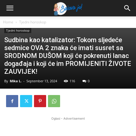
Home
Tjedni horoskop
Tjedni horoskop
Sudbina kao katalizator: Tokom sljedeće
sedmice OVA 2 znaka će imati susret sa
SRODNOM DUŠOM koji će pokrenuti lanac
događaja i koji će im PROMIJENITI ŽIVOTE
ZAUVIJEK!
By
Mika L.
-
September 13, 2024
116
0
Oglasi - Advertisement