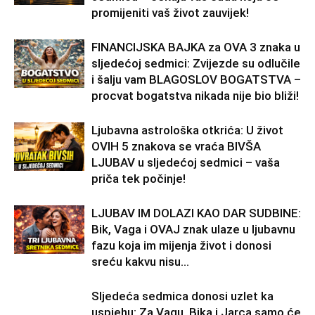
promijeniti vaš život zauvijek!
FINANCIJSKA BAJKA za OVA 3 znaka u
sljedećoj sedmici: Zvijezde su odlučile
i šalju vam BLAGOSLOV BOGATSTVA –
procvat bogatstva nikada nije bio bliži!
Ljubavna astrološka otkrića: U život
OVIH 5 znakova se vraća BIVŠA
LJUBAV u sljedećoj sedmici – vaša
priča tek počinje!
LJUBAV IM DOLAZI KAO DAR SUDBINE:
Bik, Vaga i OVAJ znak ulaze u ljubavnu
fazu koja im mijenja život i donosi
sreću kakvu nisu...
Sljedeća sedmica donosi uzlet ka
uspjehu: Za Vagu, Bika i Jarca samo će