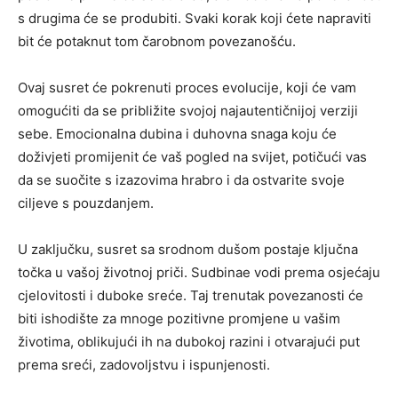
s drugima će se produbiti. Svaki korak koji ćete napraviti
bit će potaknut tom čarobnom povezanošću.
Ovaj susret će pokrenuti proces evolucije, koji će vam
omogućiti da se približite svojoj najautentičnijoj verziji
sebe. Emocionalna dubina i duhovna snaga koju će
doživjeti promijenit će vaš pogled na svijet, potičući vas
da se suočite s izazovima hrabro i da ostvarite svoje
ciljeve s pouzdanjem.
U zaključku, susret sa srodnom dušom postaje ključna
točka u vašoj životnoj priči. Sudbinae vodi prema osjećaju
cjelovitosti i duboke sreće. Taj trenutak povezanosti će
biti ishodište za mnoge pozitivne promjene u vašim
životima, oblikujući ih na dubokoj razini i otvarajući put
prema sreći, zadovoljstvu i ispunjenosti.