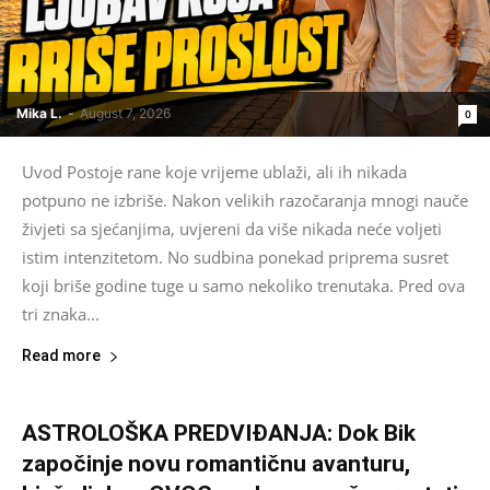
Mika L.
-
August 7, 2026
0
Uvod Postoje rane koje vrijeme ublaži, ali ih nikada
potpuno ne izbriše. Nakon velikih razočaranja mnogi nauče
živjeti sa sjećanjima, uvjereni da više nikada neće voljeti
istim intenzitetom. No sudbina ponekad priprema susret
koji briše godine tuge u samo nekoliko trenutaka. Pred ova
tri znaka...
Read more
ASTROLOŠKA PREDVIĐANJA: Dok Bik
započinje novu romantičnu avanturu,