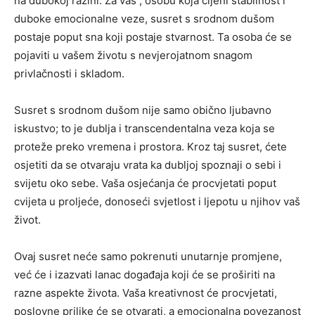
na dubokoj razini. Za vas , osobu koja cijeni stabilnost i
duboke emocionalne veze, susret s srodnom dušom
postaje poput sna koji postaje stvarnost. Ta osoba će se
pojaviti u vašem životu s nevjerojatnom snagom
privlačnosti i skladom.
Susret s srodnom dušom nije samo obično ljubavno
iskustvo; to je dublja i transcendentalna veza koja se
proteže preko vremena i prostora. Kroz taj susret, ćete
osjetiti da se otvaraju vrata ka dubljoj spoznaji o sebi i
svijetu oko sebe. Vaša osjećanja će procvjetati poput
cvijeta u proljeće, donoseći svjetlost i ljepotu u njihov vaš
život.
Ovaj susret neće samo pokrenuti unutarnje promjene,
već će i izazvati lanac događaja koji će se proširiti na
razne aspekte života. Vaša kreativnost će procvjetati,
poslovne prilike će se otvarati, a emocionalna povezanost