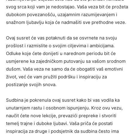
svog srca koji vam je nedostajao. Vaša veza bit će prožeta
dubokom povezanošću, uzajamnim razumijevanjem i
snažnom ljubavlju koja će nadmašiti sve prethodne veze.
Ovaj susret će vas potaknuti da se osvrnete na svoju
prošlost i razmislite o svojim ciljevima i ambicijama.
Odluke koje ćete donijeti u narednom periodu bit će
usmjerene ka zajedničkom putovanju sa vašom srodnom
dušom. Vaša veza ne samo da će obogatiti vaš emotivni
život, već će vam pružiti podršku i inspiraciju za
postizanje svojih snova.
Sudbina je pokrenula ovaj susret kako bi vas vodila ka
unutarnjem rastu i osobnom ispunjenju. Kroz ovu vezu,
naučit ćete nove lekcije, prevazići prepreke i stvoriti
temelj trajne i duboke ljubavi. Vaša priča će postati
inspiracija za druge i podsjetnik da sudbina često ima