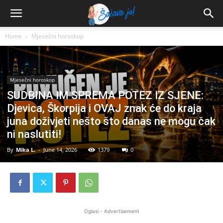
Home
Mjesečni horoskop
Mjesečni horoskop
SUDBINA IM SPREMA POTEZ IZ SJENE:
Djevica, Škorpija i OVAJ znak će do kraja
juna doživjeti nešto što danas ne mogu čak
ni naslutiti!
By
Mika L.
-
June 14, 2026
1379
0
Oglasi - Advertisement