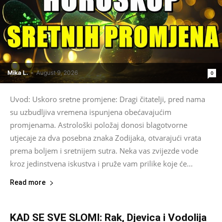
Mika L.
-
August 9, 2026
0
Uvod: Uskoro sretne promjene: Dragi čitatelji, pred nama
su uzbudljiva vremena ispunjena obećavajućim
promjenama. Astrološki položaj donosi blagotvorne
utjecaje za dva posebna znaka Zodijaka, otvarajući vrata
prema boljem i sretnijem sutra. Neka vas zvijezde vode
kroz jedinstvena iskustva i pruže vam prilike koje će...
Read more
KAD SE SVE SLOMI: Rak, Djevica i Vodolija