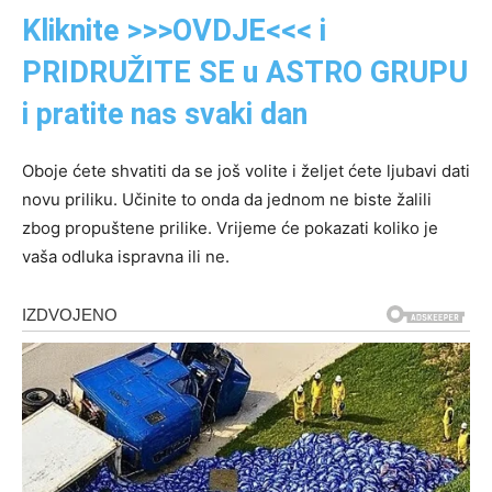
Kliknite >>>OVDJE<<< i
PRIDRUŽITE SE u ASTRO GRUPU
i pratite nas svaki dan
Oboje ćete shvatiti da se još volite i željet ćete ljubavi dati
novu priliku. Učinite to onda da jednom ne biste žalili
zbog propuštene prilike. Vrijeme će pokazati koliko je
vaša odluka ispravna ili ne.