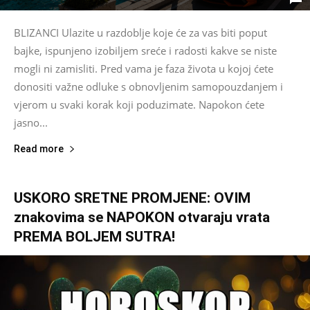
BLIZANCI Ulazite u razdoblje koje će za vas biti poput
bajke, ispunjeno izobiljem sreće i radosti kakve se niste
mogli ni zamisliti. Pred vama je faza života u kojoj ćete
donositi važne odluke s obnovljenim samopouzdanjem i
vjerom u svaki korak koji poduzimate. Napokon ćete
jasno...
Read more
USKORO SRETNE PROMJENE: OVIM
znakovima se NAPOKON otvaraju vrata
PREMA BOLJEM SUTRA!