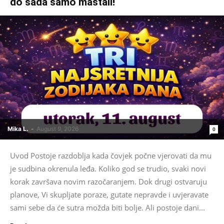
do sada samo maštali!
Mika L.
-
August 9, 2026
0
Uvod Postoje razdoblja kada čovjek počne vjerovati da mu
je sudbina okrenula leđa. Koliko god se trudio, svaki novi
korak završava novim razočaranjem. Dok drugi ostvaruju
planove, Vi skupljate poraze, gutate nepravde i uvjeravate
sami sebe da će sutra možda biti bolje. Ali postoje dani...