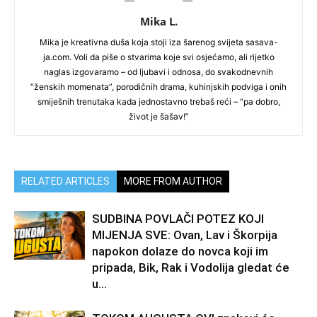
Mika L.
Mika je kreativna duša koja stoji iza šarenog svijeta sasava-
ja.com. Voli da piše o stvarima koje svi osjećamo, ali rijetko
naglas izgovaramo – od ljubavi i odnosa, do svakodnevnih
“ženskih momenata”, porodičnih drama, kuhinjskih podviga i onih
smiješnih trenutaka kada jednostavno trebaš reći – “pa dobro,
život je šašav!”
RELATED ARTICLES
MORE FROM AUTHOR
SUDBINA POVLAČI POTEZ KOJI
MIJENJA SVE: Ovan, Lav i Škorpija
napokon dolaze do novca koji im
pripada, Bik, Rak i Vodolija gledat će
u...