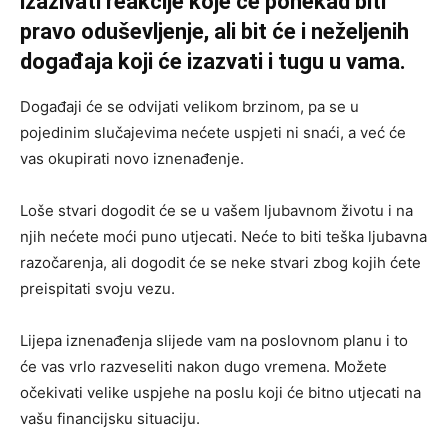
izazivati reakcije koje će ponekad biti
pravo oduševljenje, ali bit će i neželjenih
događaja koji će izazvati i tugu u vama.
Događaji će se odvijati velikom brzinom, pa se u
pojedinim slučajevima nećete uspjeti ni snaći, a već će
vas okupirati novo iznenađenje.
Loše stvari dogodit će se u vašem ljubavnom životu i na
njih nećete moći puno utjecati. Neće to biti teška ljubavna
razočarenja, ali dogodit će se neke stvari zbog kojih ćete
preispitati svoju vezu.
Lijepa iznenađenja slijede vam na poslovnom planu i to
će vas vrlo razveseliti nakon dugo vremena. Možete
očekivati velike uspjehe na poslu koji će bitno utjecati na
vašu financijsku situaciju.