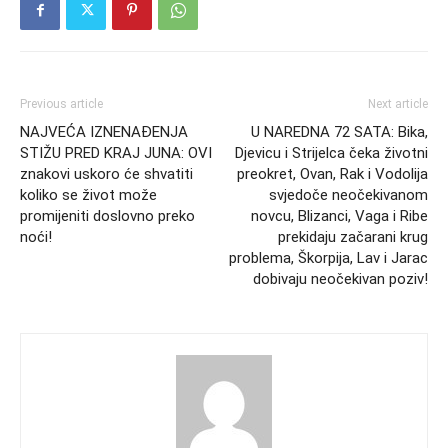
Previous article
Next article
NAJVEĆA IZNENAĐENJA
U NAREDNA 72 SATA: Bika,
STIŽU PRED KRAJ JUNA: OVI
Djevicu i Strijelca čeka životni
znakovi uskoro će shvatiti
preokret, Ovan, Rak i Vodolija
koliko se život može
svjedoče neočekivanom
promijeniti doslovno preko
novcu, Blizanci, Vaga i Ribe
noći!
prekidaju začarani krug
problema, Škorpija, Lav i Jarac
dobivaju neočekivan poziv!