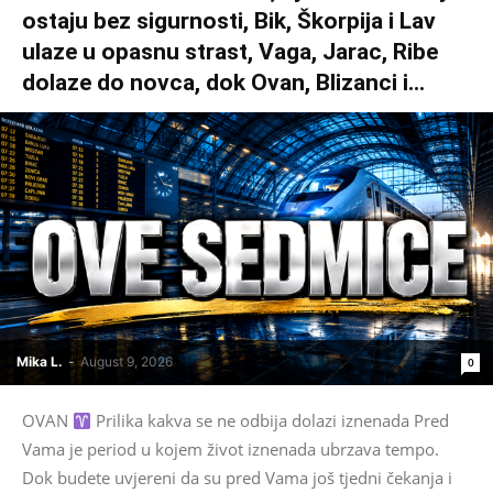
ostaju bez sigurnosti, Bik, Škorpija i Lav
ulaze u opasnu strast, Vaga, Jarac, Ribe
dolaze do novca, dok Ovan, Blizanci i...
Mika L.
-
August 9, 2026
0
OVAN
Prilika kakva se ne odbija dolazi iznenada Pred
Vama je period u kojem život iznenada ubrzava tempo.
Dok budete uvjereni da su pred Vama još tjedni čekanja i