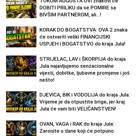
TOKOM AUGUSTA OVI znakovi će
DOBITI PRILIKU da se POMIRE sa
BIVŠIM PARTNEROM, ali…!
KORAK DO BOGATSTVA: OVA 2 znaka
će ostvariti veliki FINANCIJSKI
USPJEH i BOGATSTVO do kraja Jula!
STRIJELAC, LAV i ŠKORPIJA do kraja
Jula najavljujemo senzacionalne
vijesti, dobitke, ljubavne promjene i još
nešto!
DJEVICA, BIK i VODOLIJA do kraja Jula:
Vrijeme je da otpustite brige, jer kraj
Jula će vam biti VELIČANSTVEN!
OVAN, VAGA i RAK do kraja Jula:
Zaronite u dane koji će potpuno