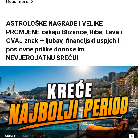
Read more
ASTROLOŠKE NAGRADE i VELIKE
PROMJENE čekaju Blizance, Ribe, Lava i
OVAJ znak – ljubav, financijski uspjeh i
poslovne prilike donose im
NEVJEROJATNU SREĆU!
Mika L.
-
August 9, 2026
0