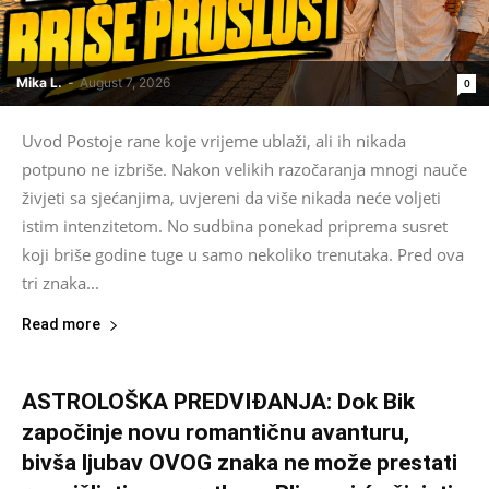
Mika L.
-
August 7, 2026
0
Uvod Postoje rane koje vrijeme ublaži, ali ih nikada
potpuno ne izbriše. Nakon velikih razočaranja mnogi nauče
živjeti sa sjećanjima, uvjereni da više nikada neće voljeti
istim intenzitetom. No sudbina ponekad priprema susret
koji briše godine tuge u samo nekoliko trenutaka. Pred ova
tri znaka...
Read more
ASTROLOŠKA PREDVIĐANJA: Dok Bik
započinje novu romantičnu avanturu,
bivša ljubav OVOG znaka ne može prestati