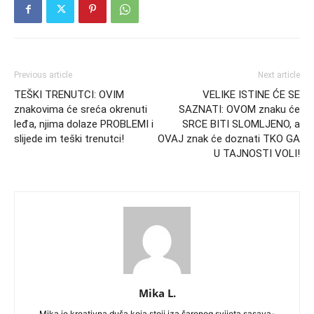
Previous article
Next article
TEŠKI TRENUTCI: OVIM
VELIKE ISTINE ĆE SE
znakovima će sreća okrenuti
SAZNATI: OVOM znaku će
leđa, njima dolaze PROBLEMI i
SRCE BITI SLOMLJENO, a
slijede im teški trenutci!
OVAJ znak će doznati TKO GA
U TAJNOSTI VOLI!
Mika L.
Mika je kreativna duša koja stoji iza šarenog svijeta sasava-