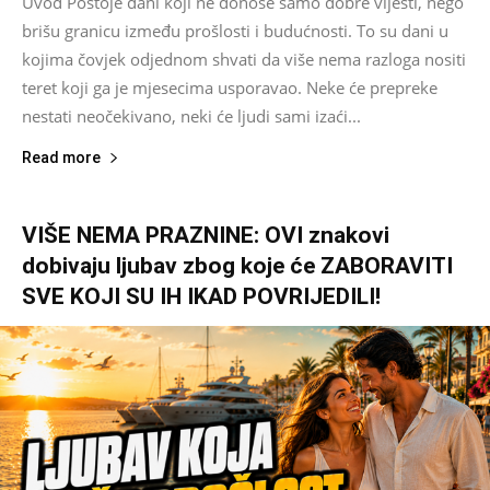
Uvod Postoje dani koji ne donose samo dobre vijesti, nego
brišu granicu između prošlosti i budućnosti. To su dani u
kojima čovjek odjednom shvati da više nema razloga nositi
teret koji ga je mjesecima usporavao. Neke će prepreke
nestati neočekivano, neki će ljudi sami izaći...
Read more
VIŠE NEMA PRAZNINE: OVI znakovi
dobivaju ljubav zbog koje će ZABORAVITI
SVE KOJI SU IH IKAD POVRIJEDILI!