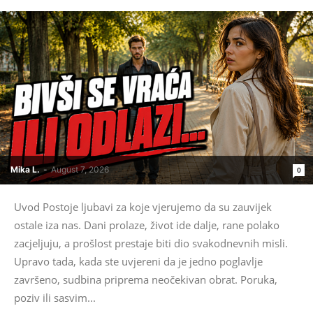
Mika L.
-
August 7, 2026
0
Uvod Postoje ljubavi za koje vjerujemo da su zauvijek
ostale iza nas. Dani prolaze, život ide dalje, rane polako
zacjeljuju, a prošlost prestaje biti dio svakodnevnih misli.
Upravo tada, kada ste uvjereni da je jedno poglavlje
završeno, sudbina priprema neočekivan obrat. Poruka,
poziv ili sasvim...