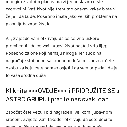
mnogim životnim planovima vi jednostavno niste
zadovoljni. Vaš život nije trenutno onakav kakav biste vi
željeli da bude. Posebno imate jako velikih problema na
planu ljubavnog života.
Ali, zvijezde vam otkrivaju da će se vrlo uskoro
promijeniti i da će vaš ljubavi život postati vrlo lijep.
Posebno za one koji nemaju nikoga, jer sudbina
nagrađuje slobodne sa srodnom dušom. Upoznat ćete
osobu za koju ćete odmah osjetiti da vam pripada i da je
to vaša srodna duša.
Kliknite >>>OVDJE<<< i PRIDRUŽITE SE u
ASTRO GRUPU i pratite nas svaki dan
Započet ćete vezu i biti nagrađeni velikom ljubavnom
srećom. Zvijeze vam također otkrivaju da ćete doći to
veće količine novca i da vam novac zadugo neće