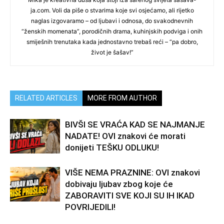
ja.com. Voli da piše o stvarima koje svi osjećamo, ali rijetko
naglas izgovaramo – od ljubavi i odnosa, do svakodnevnih
“ženskih momenata”, porodičnih drama, kuhinjskih podviga i onih
smiješnih trenutaka kada jednostavno trebaš reći – “pa dobro,
život je šašav!”
RELATED ARTICLES
MORE FROM AUTHOR
BIVŠI SE VRAĆA KAD SE NAJMANJE
NADATE! OVI znakovi će morati
donijeti TEŠKU ODLUKU!
VIŠE NEMA PRAZNINE: OVI znakovi
dobivaju ljubav zbog koje će
ZABORAVITI SVE KOJI SU IH IKAD
POVRIJEDILI!