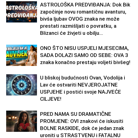
ASTROLOŠKA PREDVIĐANJA: Dok Bik
započinje novu romantičnu avanturu,
bivša ljubav OVOG znaka ne može
prestati razmišljati o povratku, a
Blizanci će živjeti u obilju...
ONO ŠTO NISU USPJELI MJESECIMA,
SADA DOLAZI SAMO OD SEBE: OVA 3
znaka konačno prestaju voljeti bivšeg!
U bliskoj budućnosti Ovan, Vodolija i
Lav će ostvariti NEVJEROJATNE
USPJEHE i postići svoje NAJVEĆE
CILJEVE!
PRED NAMA SU DRAMATIČNE
PROMJENE: OVI znakovi će iskusiti
BOLNE RASKIDE, dok će jedan znak
uroniti u STRASTVENU i FATALNU