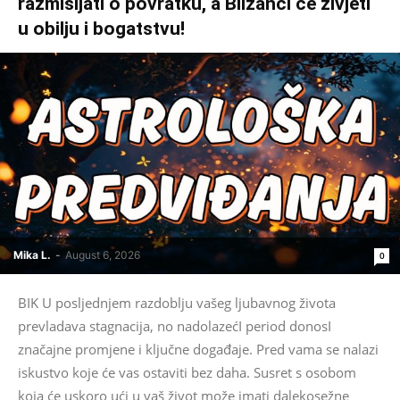
razmišljati o povratku, a Blizanci će živjeti
u obilju i bogatstvu!
Mika L.
-
August 6, 2026
0
BIK U posljednjem razdoblju vašeg ljubavnog života
prevladava stagnacija, no nadolazećI period donosI
značajne promjene i ključne događaje. Pred vama se nalazi
iskustvo koje će vas ostaviti bez daha. Susret s osobom
koja će uskoro ući u vaš život može imati dalekosežne