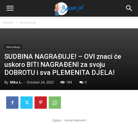
Home
Horoskop
Horoskop
SUDBINA NAGRAĐUJE! – OVI znaci će
uskoro BITI NAGRAĐENI za svoju
DOBROTU i sva PLEMENITA DJELA!
By
Mika L.
-
October 24, 2023
184
0
Oglasi - Advertisement