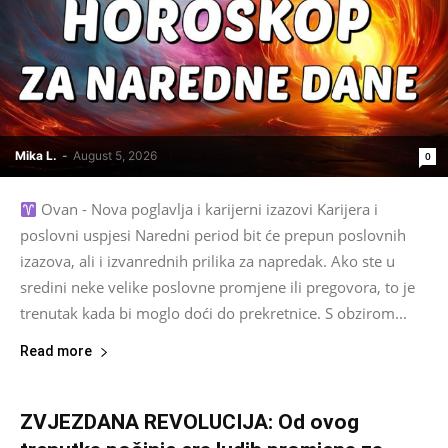
Mika L.
-
August 5, 2026
0
Ovan - Nova poglavlja i karijerni izazovi Karijera i
poslovni uspjesi Naredni period bit će prepun poslovnih
izazova, ali i izvanrednih prilika za napredak. Ako ste u
sredini neke velike poslovne promjene ili pregovora, to je
trenutak kada bi moglo doći do prekretnice. S obzirom...
Read more
ZVJEZDANA REVOLUCIJA: Od ovog