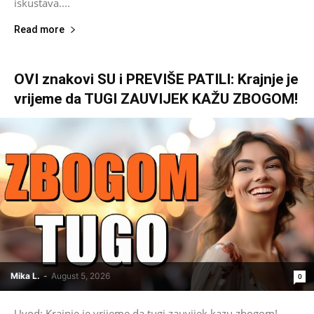
iskustava....
Read more
OVI znakovi SU i PREVIŠE PATILI: Krajnje je
vrijeme da TUGI ZAUVIJEK KAŽU ZBOGOM!
Mika L.
-
August 5, 2026
0
Uvod: Krajnje je vrijeme da tugi zauvijek kazu zbogom!