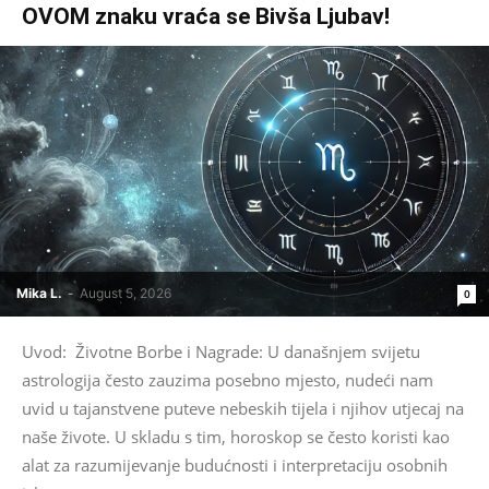
OVOM znaku vraća se Bivša Ljubav!
Mika L.
-
August 5, 2026
0
Uvod: Životne Borbe i Nagrade: U današnjem svijetu
astrologija često zauzima posebno mjesto, nudeći nam
uvid u tajanstvene puteve nebeskih tijela i njihov utjecaj na
naše živote. U skladu s tim, horoskop se često koristi kao
alat za razumijevanje budućnosti i interpretaciju osobnih