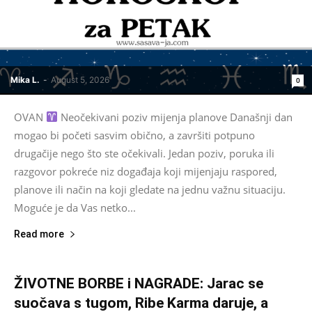
Mika L.
-
August 5, 2026
0
OVAN
Neočekivani poziv mijenja planove Današnji dan
mogao bi početi sasvim obično, a završiti potpuno
drugačije nego što ste očekivali. Jedan poziv, poruka ili
razgovor pokreće niz događaja koji mijenjaju raspored,
planove ili način na koji gledate na jednu važnu situaciju.
Moguće je da Vas netko...
Read more
ŽIVOTNE BORBE i NAGRADE: Jarac se
suočava s tugom, Ribe Karma daruje, a