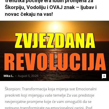
trenutka počinje era ludih promjena za
Škorpiju, Vodoliju i OVAJ znak – ljubav i
novac čekaju na vas!
Mika L.
-
August 5, 2026
0
Škorpion: Transformacija koja mijenja sve Emocionalni
preokreti koji mijenjaju vaše temelje Za vas predstoje
nevjerojatne promjene koje će vam omogućiti da se
potpuno transformirate na emocionalnoj razini. Pod