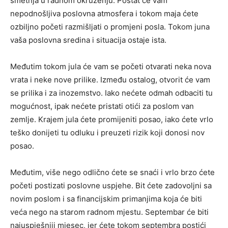
smetnja u radnom okruženju. Postat će vam
nepodnošljiva poslovna atmosfera i tokom maja ćete
ozbiljno početi razmišljati o promjeni posla. Tokom juna
vaša poslovna sredina i situacija ostaje ista.
Međutim tokom jula će vam se početi otvarati neka nova
vrata i neke nove prilike. Između ostalog, otvorit će vam
se prilika i za inozemstvo. Iako nećete odmah odbaciti tu
mogućnost, ipak nećete pristati otići za poslom van
zemlje. Krajem jula ćete promijeniti posao, iako ćete vrlo
teško donijeti tu odluku i preuzeti rizik koji donosi nov
posao.
Međutim, više nego odlično ćete se snaći i vrlo brzo ćete
početi postizati poslovne uspjehe. Bit ćete zadovoljni sa
novim poslom i sa financijskim primanjima koja će biti
veća nego na starom radnom mjestu. Septembar će biti
najuspješniji mjesec, jer ćete tokom septembra postići