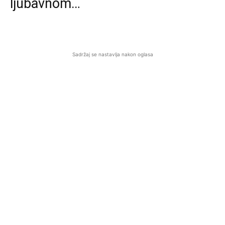
ljubavnom…
Sadržaj se nastavlja nakon oglasa