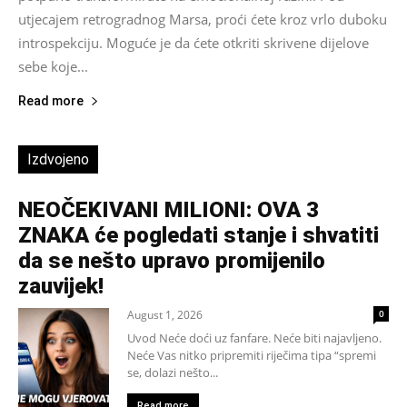
utjecajem retrogradnog Marsa, proći ćete kroz vrlo duboku
introspekciju. Moguće je da ćete otkriti skrivene dijelove
sebe koje...
Read more
Izdvojeno
NEOČEKIVANI MILIONI: OVA 3
ZNAKA će pogledati stanje i shvatiti
da se nešto upravo promijenilo
zauvijek!
August 1, 2026
0
Uvod Neće doći uz fanfare. Neće biti najavljeno.
Neće Vas nitko pripremiti riječima tipa “spremi
se, dolazi nešto...
Read more