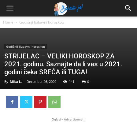
Home
Godišnji ljubavni horoskop
Godišnji ljubavni horoskop
STRIJELAC – VELIKI HOROSKOP ZA
2021. godinu. Saznajte da li vas u 2021.
godini čeka SREĆA ili TUGA!
By
Mika L.
-
December 26, 2020
141
0
Oglasi - Advertisement