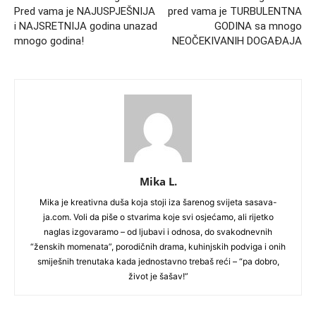
Pred vama je NAJUSPJEŠNIJA
pred vama je TURBULENTNA
i NAJSRETNIJA godina unazad
GODINA sa mnogo
mnogo godina!
NEOČEKIVANIH DOGAĐAJA
Mika L.
Mika je kreativna duša koja stoji iza šarenog svijeta sasava-
ja.com. Voli da piše o stvarima koje svi osjećamo, ali rijetko
naglas izgovaramo – od ljubavi i odnosa, do svakodnevnih
“ženskih momenata”, porodičnih drama, kuhinjskih podviga i onih
smiješnih trenutaka kada jednostavno trebaš reći – “pa dobro,
život je šašav!”