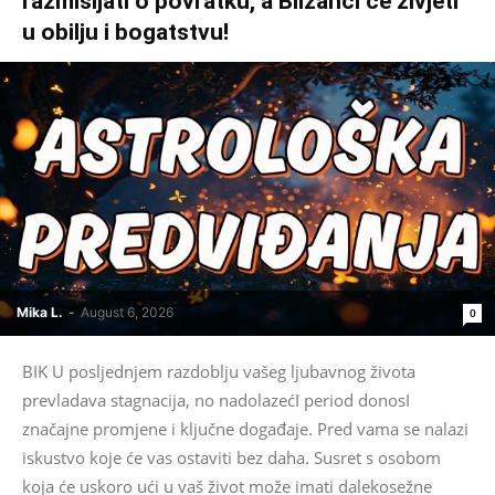
razmišljati o povratku, a Blizanci će živjeti
u obilju i bogatstvu!
Mika L.
-
August 6, 2026
0
BIK U posljednjem razdoblju vašeg ljubavnog života
prevladava stagnacija, no nadolazećI period donosI
značajne promjene i ključne događaje. Pred vama se nalazi
iskustvo koje će vas ostaviti bez daha. Susret s osobom
koja će uskoro ući u vaš život može imati dalekosežne