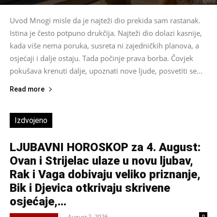
Uvod Mnogi misle da je najteži dio prekida sam rastanak.
Istina je često potpuno drukčija. Najteži dio dolazi kasnije,
kada više nema poruka, susreta ni zajedničkih planova, a
osjećaji i dalje ostaju. Tada počinje prava borba. Čovjek
pokušava krenuti dalje, upoznati nove ljude, posvetiti se...
Read more
Izdvojeno
LJUBAVNI HOROSKOP za 4. August:
Ovan i Strijelac ulaze u novu ljubav,
Rak i Vaga dobivaju veliko priznanje,
Bik i Djevica otkrivaju skrivene
osjećaje,...
August 2, 2026
0