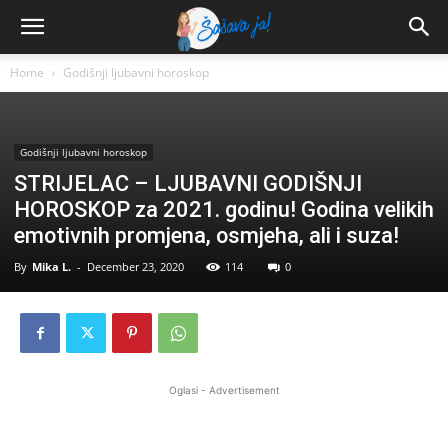
Home
Godišnji ljubavni horoskop
Godišnji ljubavni horoskop
STRIJELAC – LJUBAVNI GODIŠNJI
HOROSKOP za 2021. godinu! Godina velikih
emotivnih promjena, osmjeha, ali i suza!
By
Mika L.
-
December 23, 2020
114
0
Oglasi - Advertisement