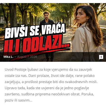
Mika L.
-
August 7, 2026
0
Uvod Postoje ljubavi za koje vjerujemo da su zauvijek
ostale iza nas. Dani prolaze, život ide dalje, rane polako
zacjeljuju, a prošlost prestaje biti dio svakodnevnih misli.
Upravo tada, kada ste uvjereni da je jedno poglavlje
završeno, sudbina priprema neočekivan obrat. Poruka,
poziv ili sasvim...