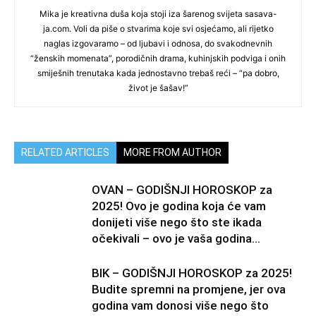
Mika je kreativna duša koja stoji iza šarenog svijeta sasava-
ja.com. Voli da piše o stvarima koje svi osjećamo, ali rijetko
naglas izgovaramo – od ljubavi i odnosa, do svakodnevnih
“ženskih momenata”, porodičnih drama, kuhinjskih podviga i onih
smiješnih trenutaka kada jednostavno trebaš reći – “pa dobro,
život je šašav!”
RELATED ARTICLES
MORE FROM AUTHOR
OVAN – GODIŠNJI HOROSKOP za
2025! Ovo je godina koja će vam
donijeti više nego što ste ikada
očekivali – ovo je vaša godina...
BIK – GODIŠNJI HOROSKOP za 2025!
Budite spremni na promjene, jer ova
godina vam donosi više nego što