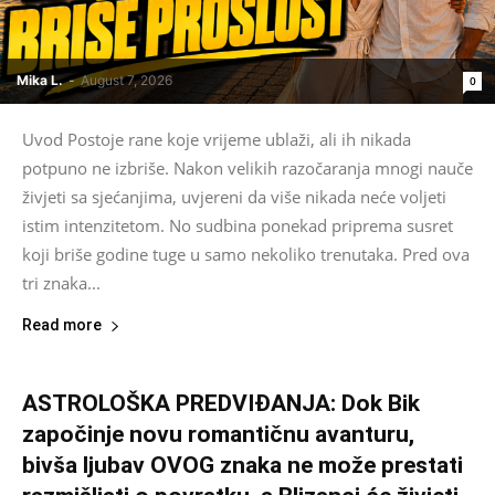
Mika L.
-
August 7, 2026
0
Uvod Postoje rane koje vrijeme ublaži, ali ih nikada
potpuno ne izbriše. Nakon velikih razočaranja mnogi nauče
živjeti sa sjećanjima, uvjereni da više nikada neće voljeti
istim intenzitetom. No sudbina ponekad priprema susret
koji briše godine tuge u samo nekoliko trenutaka. Pred ova
tri znaka...
Read more
ASTROLOŠKA PREDVIĐANJA: Dok Bik
započinje novu romantičnu avanturu,
bivša ljubav OVOG znaka ne može prestati