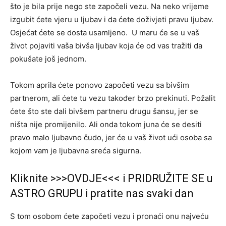
što je bila prije nego ste započeli vezu. Na neko vrijeme
izgubit ćete vjeru u ljubav i da ćete doživjeti pravu ljubav.
Osjećat ćete se dosta usamljeno. U maru će se u vaš
život pojaviti vaša bivša ljubav koja će od vas tražiti da
pokušate još jednom.
Tokom aprila ćete ponovo započeti vezu sa bivšim
partnerom, ali ćete tu vezu također brzo prekinuti. Požalit
ćete što ste dali bivšem partneru drugu šansu, jer se
ništa nije promijenilo. Ali onda tokom juna će se desiti
pravo malo ljubavno čudo, jer će u vaš život ući osoba sa
kojom vam je ljubavna sreća sigurna.
Kliknite >>>OVDJE<<< i PRIDRUŽITE SE u
ASTRO GRUPU i pratite nas svaki dan
S tom osobom ćete započeti vezu i pronaći onu najveću