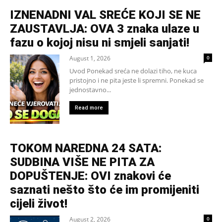
IZNENADNI VAL SREĆE KOJI SE NE
ZAUSTAVLJA: OVA 3 znaka ulaze u
fazu o kojoj nisu ni smjeli sanjati!
August 1, 2026
0
Uvod Ponekad sreća ne dolazi tiho, ne kuca
pristojno i ne pita jeste li spremni. Ponekad se
jednostavno...
Read more
TOKOM NAREDNA 24 SATA:
SUDBINA VIŠE NE PITA ZA
DOPUŠTENJE: OVI znakovi će
saznati nešto što će im promijeniti
cijeli život!
August 2, 2026
0