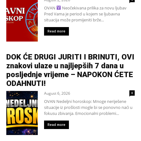
OVAN
Neočekivana prilika za novu ljubav
Pred Vama je period u kojem se ljubavna
situacija može promijeniti brže...
Read more
DOK ĆE DRUGI JURITI I BRINUTI, OVI
znakovi ulaze u najljepših 7 dana u
posljednje vrijeme – NAPOKON ĆETE
ODAHNUTI!
August 6, 2026
0
OVAN Nedeljni horoskop: Mnoge neriješene
situacije iz prošlosti mogle bi se ponovno naći u
fokusu zbivanja. Emocionalni problemi...
Read more