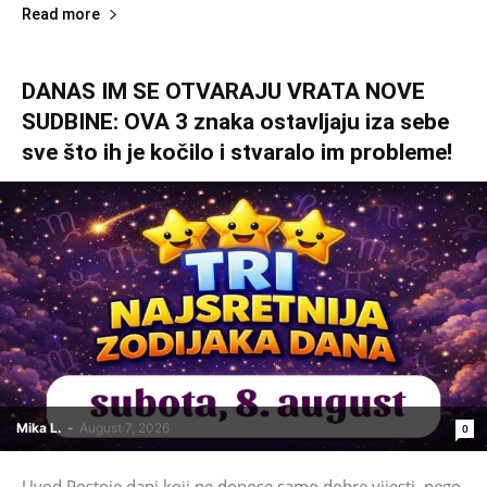
Read more
DANAS IM SE OTVARAJU VRATA NOVE
SUDBINE: OVA 3 znaka ostavljaju iza sebe
sve što ih je kočilo i stvaralo im probleme!
Mika L.
-
August 7, 2026
0
Uvod Postoje dani koji ne donose samo dobre vijesti, nego