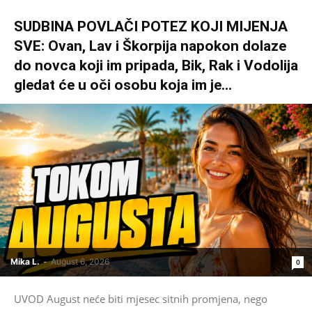
SUDBINA POVLAČI POTEZ KOJI MIJENJA
SVE: Ovan, Lav i Škorpija napokon dolaze
do novca koji im pripada, Bik, Rak i Vodolija
gledat će u oči osobu koja im je...
Mika L.
-
August 6, 2026
0
UVOD August neće biti mjesec sitnih promjena, nego