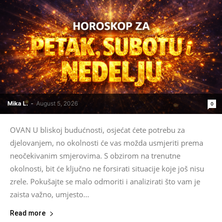
Mika L.
-
August 5, 2026
0
OVAN U bliskoj budućnosti, osjećat ćete potrebu za
djelovanjem, no okolnosti će vas možda usmjeriti prema
neočekivanim smjerovima. S obzirom na trenutne
okolnosti, bit će ključno ne forsirati situacije koje još nisu
zrele. Pokušajte se malo odmoriti i analizirati što vam je
zaista važno, umjesto...
Read more