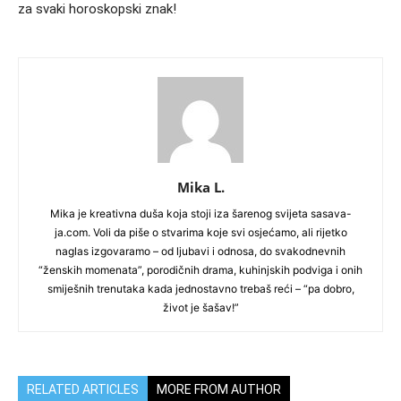
za svaki horoskopski znak!
Mika L.
Mika je kreativna duša koja stoji iza šarenog svijeta sasava-
ja.com. Voli da piše o stvarima koje svi osjećamo, ali rijetko
naglas izgovaramo – od ljubavi i odnosa, do svakodnevnih
“ženskih momenata”, porodičnih drama, kuhinjskih podviga i onih
smiješnih trenutaka kada jednostavno trebaš reći – “pa dobro,
život je šašav!”
RELATED ARTICLES
MORE FROM AUTHOR