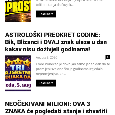
toliko pitanja da čovjek...
Read more
ASTROLOŠKI PREOKRET GODINE:
Bik, Blizanci i OVAJ znak ulaze u dan
kakav nisu doživjeli godinama!
August 3, 2026
0
Uvod Ponekad je dovoljan samo jedan dan da se
promijeni sve ono što je godinama izgledalo
nepromjenjivo. Za...
Read more
NEOČEKIVANI MILIONI: OVA 3
ZNAKA će pogledati stanje i shvatiti