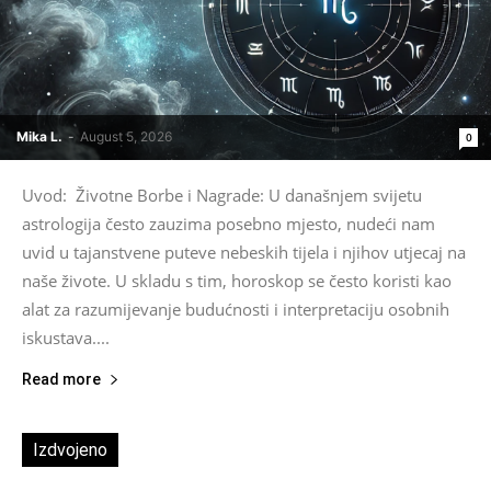
Mika L.
-
August 5, 2026
0
Uvod: Životne Borbe i Nagrade: U današnjem svijetu
astrologija često zauzima posebno mjesto, nudeći nam
uvid u tajanstvene puteve nebeskih tijela i njihov utjecaj na
naše živote. U skladu s tim, horoskop se često koristi kao
alat za razumijevanje budućnosti i interpretaciju osobnih
iskustava....
Read more
Izdvojeno