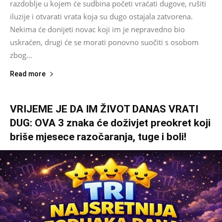
razdoblje u kojem će sudbina početi vraćati dugove, rušiti
iluzije i otvarati vrata koja su dugo ostajala zatvorena.
Nekima će donijeti novac koji im je nepravedno bio
uskraćen, drugi će se morati ponovno suočiti s osobom
zbog...
Read more
VRIJEME JE DA IM ŽIVOT DANAS VRATI
DUG: OVA 3 znaka će doživjet preokret koji
briše mjesece razočaranja, tuge i boli!