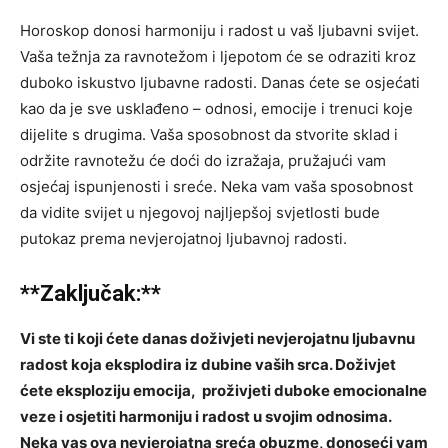
Horoskop donosi harmoniju i radost u vaš ljubavni svijet.
Vaša težnja za ravnotežom i ljepotom će se odraziti kroz
duboko iskustvo ljubavne radosti. Danas ćete se osjećati
kao da je sve usklađeno – odnosi, emocije i trenuci koje
dijelite s drugima. Vaša sposobnost da stvorite sklad i
održite ravnotežu će doći do izražaja, pružajući vam
osjećaj ispunjenosti i sreće. Neka vam vaša sposobnost
da vidite svijet u njegovoj najljepšoj svjetlosti bude
putokaz prema nevjerojatnoj ljubavnoj radosti.
**Zaključak:**
Vi ste ti koji ćete danas doživjeti nevjerojatnu ljubavnu
radost koja eksplodira iz dubine vaših srca. Doživjet
ćete eksploziju emocija, proživjeti duboke emocionalne
veze i osjetiti harmoniju i radost u svojim odnosima.
Neka vas ova nevjerojatna sreća obuzme, donoseći vam