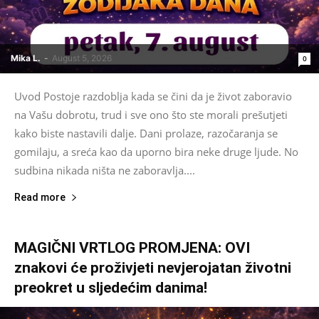
Mika L.
-
August 5, 2026
0
Uvod Postoje razdoblja kada se čini da je život zaboravio
na Vašu dobrotu, trud i sve ono što ste morali prešutjeti
kako biste nastavili dalje. Dani prolaze, razočaranja se
gomilaju, a sreća kao da uporno bira neke druge ljude. No
sudbina nikada ništa ne zaboravlja....
Read more
MAGIČNI VRTLOG PROMJENA: OVI
znakovi će proživjeti nevjerojatan životni
preokret u sljedećim danima!