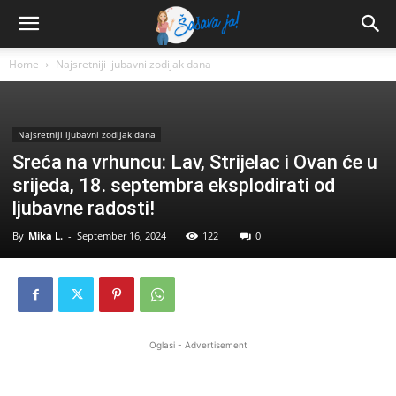
Home
Najsretniji ljubavni zodijak dana
Najsretniji ljubavni zodijak dana
Sreća na vrhuncu: Lav, Strijelac i Ovan će u
srijeda, 18. septembra eksplodirati od
ljubavne radosti!
By
Mika L.
-
September 16, 2024
122
0
Oglasi - Advertisement