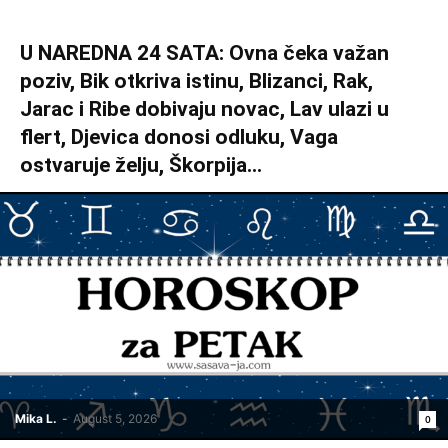
U NAREDNA 24 SATA: Ovna čeka važan
poziv, Bik otkriva istinu, Blizanci, Rak,
Jarac i Ribe dobivaju novac, Lav ulazi u
flert, Djevica donosi odluku, Vaga
ostvaruje želju, Škorpija...
Mika L.
-
August 5, 2026
0