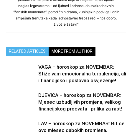
naglas izgovaramo – od ljubavi i odnosa, do svakodnevnih
“ženskih momenata”, porodičnih drama, kuhinjskih podviga i onih
smiješnih trenutaka kada jednostavno trebaš reći – “pa dobro,
život je šašav!”
RELATED ARTICLES
MORE FROM AUTHOR
VAGA – horoskop za NOVEMBAR:
Stiže vam emocionalna turbulencija, ali
i financijsko i poslovno osvježenje!
DJEVICA – horoskop za NOVEMBAR:
Mjesec uzbudljivih promjena, velikog
financijskog procvata i prilika za rast!
LAV – horoskop za NOVEMBAR: Bit će
ovo mjesec dubokih promjena,