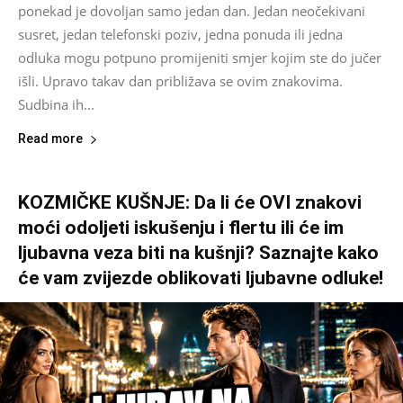
ponekad je dovoljan samo jedan dan. Jedan neočekivani
susret, jedan telefonski poziv, jedna ponuda ili jedna
odluka mogu potpuno promijeniti smjer kojim ste do jučer
išli. Upravo takav dan približava se ovim znakovima.
Sudbina ih...
Read more
KOZMIČKE KUŠNJE: Da li će OVI znakovi
moći odoljeti iskušenju i flertu ili će im
ljubavna veza biti na kušnji? Saznajte kako
će vam zvijezde oblikovati ljubavne odluke!