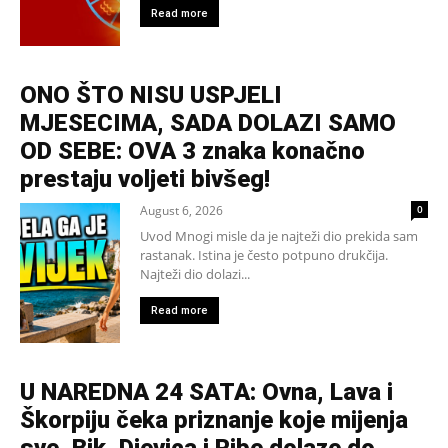
Read more
ONO ŠTO NISU USPJELI
MJESECIMA, SADA DOLAZI SAMO
OD SEBE: OVA 3 znaka konačno
prestaju voljeti bivšeg!
August 6, 2026
0
Uvod Mnogi misle da je najteži dio prekida sam
rastanak. Istina je često potpuno drukčija.
Najteži dio dolazi...
Read more
U NAREDNA 24 SATA: Ovna, Lava i
Škorpiju čeka priznanje koje mijenja