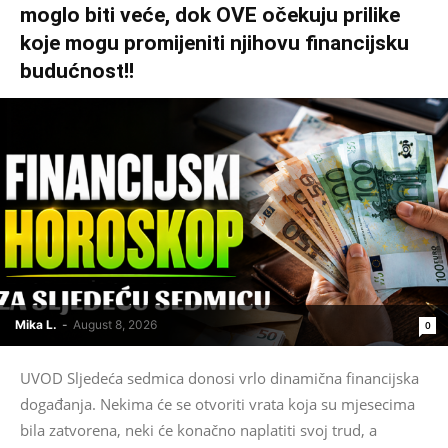
moglo biti veće, dok OVE očekuju prilike
koje mogu promijeniti njihovu financijsku
budućnost!!
Mika L.
-
August 8, 2026
0
UVOD Sljedeća sedmica donosi vrlo dinamična financijska
događanja. Nekima će se otvoriti vrata koja su mjesecima
bila zatvorena, neki će konačno naplatiti svoj trud, a