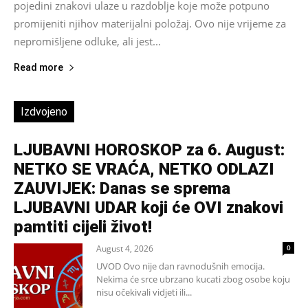
pojedini znakovi ulaze u razdoblje koje može potpuno
promijeniti njihov materijalni položaj. Ovo nije vrijeme za
nepromišljene odluke, ali jest...
Read more
Izdvojeno
LJUBAVNI HOROSKOP za 6. August:
NETKO SE VRAĆA, NETKO ODLAZI
ZAUVIJEK: Danas se sprema
LJUBAVNI UDAR koji će OVI znakovi
pamtiti cijeli život!
August 4, 2026
0
UVOD Ovo nije dan ravnodušnih emocija.
Nekima će srce ubrzano kucati zbog osobe koju
nisu očekivali vidjeti ili...