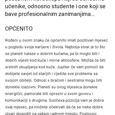
učenike, odnosno studente i one koji se
bave profesionalnim zanimanjima…
OPĆENITO
Rođeni u ovom znaku će općenito imati pozitivan mjesec
u pogledu svoje karijere i života. Najbolja stvar je to što
se planeti nalaze u dobrim kućama, pa bi moglo biti i
dobrih vijesti kod kuće i mirne atmosfere. Možda će biti
sretnih okupljanja kod kuće. Jupiter će vam pomoći da
dobijete savjet od starijih i riješite sve probleme sa
svojom obitelji. Odnosi s braćom i sestrama mogu biti
donekle izazovni. Planeti su ovog mjeseca donekle
energični, pamorate biti oprezni u svom govoru i
komunikaciji s drugima. Sunčeva pozicija vam je dobra
ovaj mjesec, pa možete očekivati ​​da će se neke dobre
stvari dogoditi na vašem radnom mjestu. Poslovno