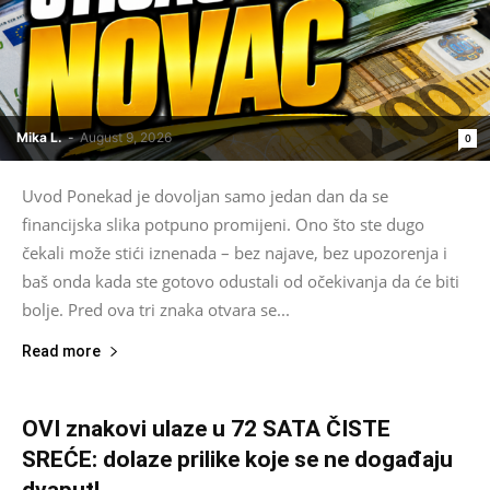
Mika L.
-
August 9, 2026
0
Uvod Ponekad je dovoljan samo jedan dan da se
financijska slika potpuno promijeni. Ono što ste dugo
čekali može stići iznenada – bez najave, bez upozorenja i
baš onda kada ste gotovo odustali od očekivanja da će biti
bolje. Pred ova tri znaka otvara se...
Read more
OVI znakovi ulaze u 72 SATA ČISTE
SREĆE: dolaze prilike koje se ne događaju
dvaput!