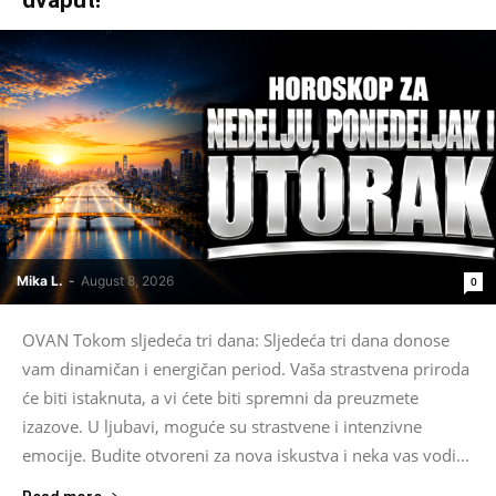
Mika L.
-
August 8, 2026
0
OVAN Tokom sljedeća tri dana: Sljedeća tri dana donose
vam dinamičan i energičan period. Vaša strastvena priroda
će biti istaknuta, a vi ćete biti spremni da preuzmete
izazove. U ljubavi, moguće su strastvene i intenzivne
emocije. Budite otvoreni za nova iskustva i neka vas vodi...