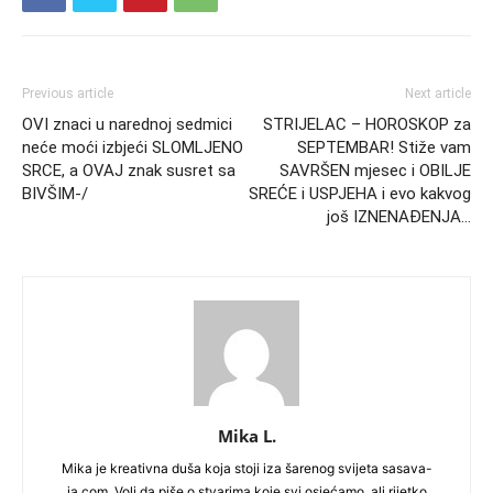
Previous article
Next article
OVI znaci u narednoj sedmici
STRIJELAC – HOROSKOP za
neće moći izbjeći SLOMLJENO
SEPTEMBAR! Stiže vam
SRCE, a OVAJ znak susret sa
SAVRŠEN mjesec i OBILJE
BIVŠIM-/
SREĆE i USPJEHA i evo kakvog
još IZNENAĐENJA…
Mika L.
Mika je kreativna duša koja stoji iza šarenog svijeta sasava-
ja.com. Voli da piše o stvarima koje svi osjećamo, ali rijetko