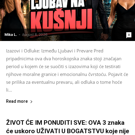
Mika L.
-
August 8, 2026
0
Izazovi i Odluke: Između Ljubavi i Prevare Pred
pripadnicima ova dva horoskopska znaka stoji značajan
period u kojem će se suočiti s izazovima koji će testirati
njihove moralne granice i emocionalnu čvrstoću. Pojavit će
se prilika za eventualnu prevaru, ali odluka o tome hoće
li...
Read more
ŽIVOT ĆE IM PONUDITI SVE: OVA 3 znaka
će uskoro UŽIVATI U BOGATSTVU koje nije