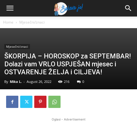
Home
Mjesečni/znaci
Mjesečni/znaci
ŠKORPIJA – HOROSKOP za SEPTEMBAR!
Dolazi vam VRLO USPJEŠAN mjesec i
OSTVARENJE ŽELJA i CILJEVA!
By
Mika L.
-
August 26, 2022
216
0
Oglasi - Advertisement