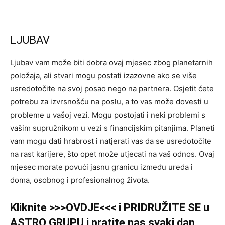
LJUBAV
Ljubav vam može biti dobra ovaj mjesec zbog planetarnih
položaja, ali stvari mogu postati izazovne ako se više
usredotočite na svoj posao nego na partnera. Osjetit ćete
potrebu za izvrsnošću na poslu, a to vas može dovesti u
probleme u vašoj vezi. Mogu postojati i neki problemi s
vašim supružnikom u vezi s financijskim pitanjima. Planeti
vam mogu dati hrabrost i natjerati vas da se usredotočite
na rast karijere, što opet može utjecati na vaš odnos. Ovaj
mjesec morate povući jasnu granicu između ureda i
doma, osobnog i profesionalnog života.
Kliknite >>>OVDJE<<< i PRIDRUŽITE SE u
ASTRO GRUPU i pratite nas svaki dan