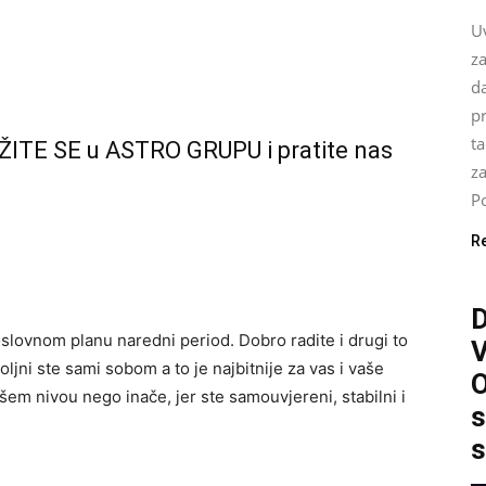
U
za
da
pr
ta
ŽITE SE u ASTRO GRUPU i pratite nas
z
Po
R
slovnom planu naredni period. Dobro radite i drugi to
ljni ste sami sobom a to je najbitnije za vas i vaše
O
išem nivou nego inače, jer ste samouvjereni, stabilni i
s
s