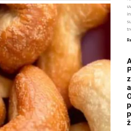
uv
i
su
tr
R
P
z
a
O
p
p
ž