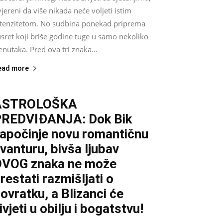
jereni da više nikada neće voljeti istim
ntenzitetom. No sudbina ponekad priprema
sret koji briše godine tuge u samo nekoliko
enutaka. Pred ova tri znaka...
ead more
ASTROLOŠKA
REDVIĐANJA: Dok Bik
apočinje novu romantičnu
vanturu, bivša ljubav
VOG znaka ne može
restati razmišljati o
ovratku, a Blizanci će
ivjeti u obilju i bogatstvu!