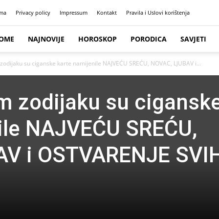
ma
Privacy policy
Impressum
Kontakt
Pravila i Uslovi korištenja
OME
NAJNOVIJE
HOROSKOP
PORODICA
SAVJETI
zodijaku su ciganske karte namijenile NAJVEĆU SREĆU, NOVAC, LJUBAV i...
m zodijaku su cigansk
nile NAJVEĆU SREĆU,
AV i OSTVARENJE SVI