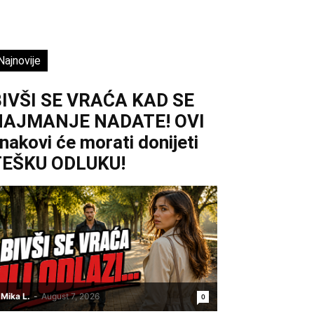
Najnovije
IVŠI SE VRAĆA KAD SE
NAJMANJE NADATE! OVI
nakovi će morati donijeti
TEŠKU ODLUKU!
Mika L.
-
August 7, 2026
0