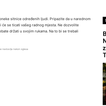
neke sitnice određenih ljudi. Pripazite da u narednom
i će se ticati vašeg radnog mjesta. Ne dozvolite
ate držati u svojim rukama. Na to bi se trebali
B
z
se nastavlja nakon oglasa