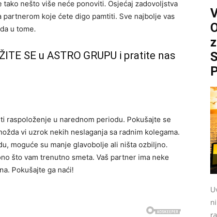
e tako nešto više neće ponoviti. Osjećaj zadovoljstva
 partnerom koje ćete digo pamtiti. Sve najbolje vas
O
nda u tome.
z
ŽITE SE u ASTRO GRUPU i pratite nas
S
P
iti raspoloženje u narednom periodu. Pokušajte se
te možda vi uzrok nekih neslaganja sa radnim kolegama.
du, moguće su manje glavobolje ali ništa ozbiljno.
s ono što vam trenutno smeta. Vaš partner ima neke
na. Pokušajte ga naći!
Uv
n
ra