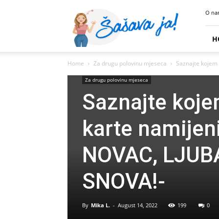
Sasava
O na
Ja
H
Home
Za drugu polovinu mjeseca
Saznajte kojem 
Za drugu polovinu mjeseca
Saznajte koje
karte namije
NOVAC, LJUB
SNOVA!-
By
Mika L.
-
August 14, 2022
199
0