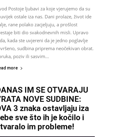
vod Postoje ljubavi za koje vjerujemo da su
uvijek ostale iza nas. Dani prolaze, život ide
lje, rane polako zacjeljuju, a prošlost
estaje biti dio svakodnevnih misli. Upravo
da, kada ste uvjereni da je jedno poglavlje
avršeno, sudbina priprema neočekivan obrat.
ruka, poziv ili sasvim...
ead more
DANAS IM SE OTVARAJU
VRATA NOVE SUDBINE:
VA 3 znaka ostavljaju iza
ebe sve što ih je kočilo i
tvaralo im probleme!