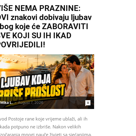
VIŠE NEMA PRAZNINE:
VI znakovi dobivaju ljubav
bog koje će ZABORAVITI
VE KOJI SU IH IKAD
OVRIJEDILI!
Mika L.
-
August 7, 2026
0
od Postoje rane koje vrijeme ublaži, ali ih
ikada potpuno ne izbriše. Nakon velikih
zočaranja mnogi nauče živjeti sa sjećanjima,