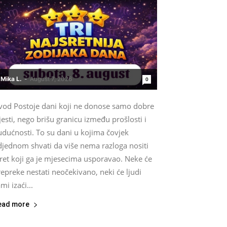
Mika L.
-
August 7, 2026
0
vod Postoje dani koji ne donose samo dobre
jesti, nego brišu granicu između prošlosti i
udućnosti. To su dani u kojima čovjek
djednom shvati da više nema razloga nositi
ret koji ga je mjesecima usporavao. Neke će
epreke nestati neočekivano, neki će ljudi
mi izaći...
ead more