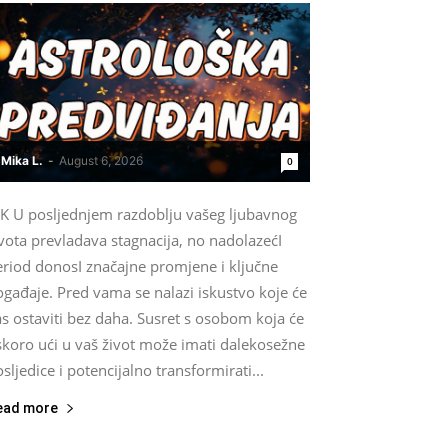
Mika L.
-
August 6, 2026
0
IK U posljednjem razdoblju vašeg ljubavnog
vota prevladava stagnacija, no nadolazećI
eriod donosI značajne promjene i ključne
gađaje. Pred vama se nalazi iskustvo koje će
s ostaviti bez daha. Susret s osobom koja će
skoro ući u vaš život može imati dalekosežne
sljedice i potencijalno transformirati...
ead more