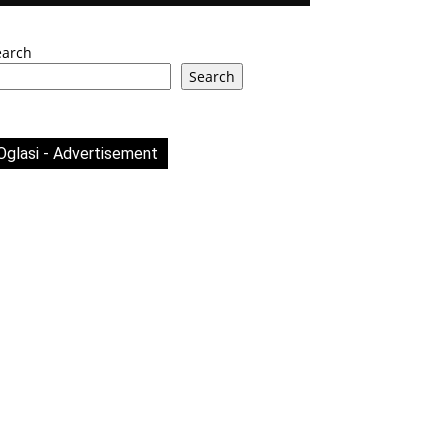
earch
Search
Oglasi - Advertisement