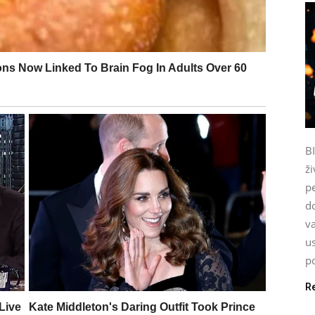
B
ži
p
do
va
u
po
R