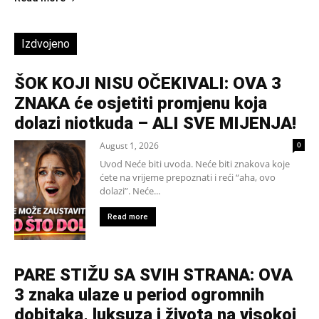
Izdvojeno
ŠOK KOJI NISU OČEKIVALI: OVA 3
ZNAKA će osjetiti promjenu koja
dolazi niotkuda – ALI SVE MIJENJA!
August 1, 2026
0
Uvod Neće biti uvoda. Neće biti znakova koje
ćete na vrijeme prepoznati i reći “aha, ovo
dolazi”. Neće...
Read more
PARE STIŽU SA SVIH STRANA: OVA
3 znaka ulaze u period ogromnih
dobitaka, luksuza i života na visokoj