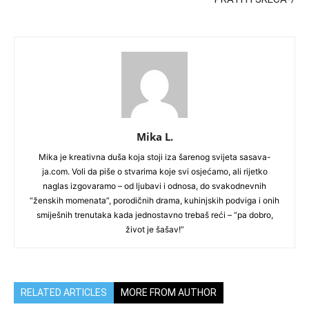
Mika L.
Mika je kreativna duša koja stoji iza šarenog svijeta sasava-
ja.com. Voli da piše o stvarima koje svi osjećamo, ali rijetko
naglas izgovaramo – od ljubavi i odnosa, do svakodnevnih
“ženskih momenata”, porodičnih drama, kuhinjskih podviga i onih
smiješnih trenutaka kada jednostavno trebaš reći – “pa dobro,
život je šašav!”
RELATED ARTICLES
MORE FROM AUTHOR