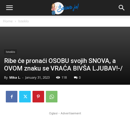
Home
Isteklo
Isteklo
Ribe će pronaći OSOBU svojih SNOVA, a
OVOM znaku se VRAĆA BIVŠA LJUBAV!-/
By
Mika L.
-
January 31, 2023
118
0
Oglasi - Advertisement