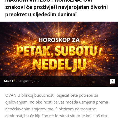
znakovi će proživjeti nevjerojatan životni
preokret u sljedećim danima!
Mika L.
-
August 5, 2026
0
OVAN U bliskoj budućnosti, osjećat ćete potrebu za
djelovanjem, no okolnosti će vas možda usmjeriti prema
neočekivanim smjerovima. S obzirom na trenutne
okolnosti, bit će ključno ne forsirati situacije koje još nisu