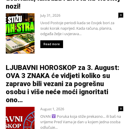
nozi!
July 31, 2026
0
Uvod Postoje periodi kada se čovjek bori za
svaki korak naprijed. Kada računa, planira,
odgađa želje i uvjerava...
Read more
LJUBAVNI HOROSKOP za 3. August:
OVA 3 ZNAKA će vidjeti koliko su
zapravo bili vezani za pogrešnu
osobu i više neće moći ignoritati
ono...
August 1, 2026
0
OVAN
Poruka koja stiže prekasno... ili baš na
vrijeme Pred Vama je dan u kojem jedna osoba
odlučuje...