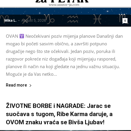
Mika L.
-
August 5, 2026
0
OVAN
Neočekivani poziv mijenja planove Današnji dan
mogao bi početi sasvim obično, a završiti potpuno
drugačije nego što ste očekivali. Jedan poziv, poruka ili
razgovor pokreće niz događaja koji mijenjaju raspored,
planove ili način na koji gledate na jednu važnu situaciju.
Moguće je da Vas netko...
Read more
ŽIVOTNE BORBE i NAGRADE: Jarac se
suočava s tugom, Ribe Karma daruje, a
OVOM znaku vraća se Bivša Ljubav!