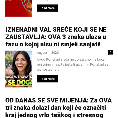
Read more
IZNENADNI VAL SREĆE KOJI SE NE
ZAUSTAVLJA: OVA 3 znaka ulaze u
fazu o kojoj nisu ni smjeli sanjati!
August 1, 2026
0
Uvod Ponekad sreća ne dolazi tiho, ne kuca
pristojno i ne pita jeste li spremni. Ponekad se
jednostavno...
Read more
OD DANAS SE SVE MIJENJA: Za OVA
tri znaka dolazi dan koji će označiti
kraj jednog vrlo teškog i stresnog