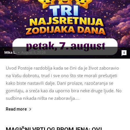
Mika L.
-
August 5, 2026
0
Uvod Postoje razdoblja kada se čini da je život zaboravio
na Vašu dobrotu, trud i sve ono što ste morali prešutjeti
kako biste nastavili dalje. Dani prolaze, razočaranja se
gomilaju, a sreća kao da uporno bira neke druge ljude. No
sudbina nikada ništa ne zaboravlja....
Read more
MAGIČNI VRTLOG PROMJENA: OVI