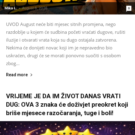
Mika L.
-
August 6, 2026
0
UVOD August neće biti mjesec sitnih promjena, nego
razdoblje u kojem će sudbina početi vraćati dugove, rušiti
iluzije i otvarati vrata koja su dugo ostajala zatvorena.
Nekima će donijeti novac koji im je nepravedno bio
uskraćen, drugi će se morati ponovno suočiti s osobom
zbog...
Read more
VRIJEME JE DA IM ŽIVOT DANAS VRATI
DUG: OVA 3 znaka će doživjet preokret koji
briše mjesece razočaranja, tuge i boli!