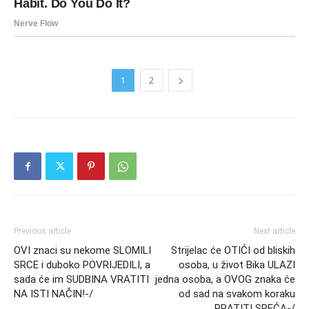
1
2
Previous article
Next article
OVI znaci su nekome SLOMILI
Strijelac će OTIĆI od bliskih
SRCE i duboko POVRIJEDILI, a
osoba, u život Bika ULAZI
sada će im SUDBINA VRATITI
jedna osoba, a OVOG znaka će
NA ISTI NAČIN!-/
od sad na svakom koraku
PRATITI SREĆA-/