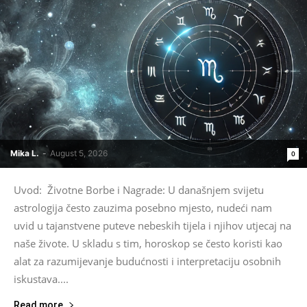
Mika L.
-
August 5, 2026
0
Uvod: Životne Borbe i Nagrade: U današnjem svijetu
astrologija često zauzima posebno mjesto, nudeći nam
uvid u tajanstvene puteve nebeskih tijela i njihov utjecaj na
naše živote. U skladu s tim, horoskop se često koristi kao
alat za razumijevanje budućnosti i interpretaciju osobnih
iskustava....
Read more