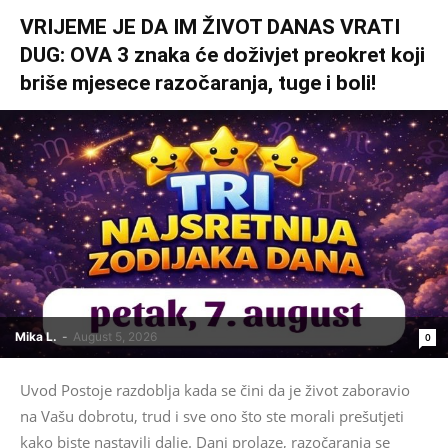
VRIJEME JE DA IM ŽIVOT DANAS VRATI
DUG: OVA 3 znaka će doživjet preokret koji
briše mjesece razočaranja, tuge i boli!
Mika L.
-
August 5, 2026
0
Uvod Postoje razdoblja kada se čini da je život zaboravio
na Vašu dobrotu, trud i sve ono što ste morali prešutjeti
kako biste nastavili dalje. Dani prolaze, razočaranja se