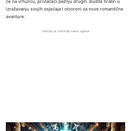
će na vrhuncu, privlačeći pažnju drugih. Budite hrabri u
izražavanju svojih osjećaja i otvoreni za nove romantične
avanture.
Sadržaj se nastavlja nakon oglasa