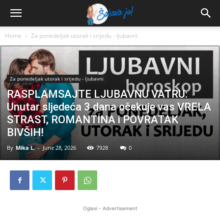
Home
Za ponedeljak utorak i srijedu - ljubavni
Za ponedeljak utorak i srijedu - ljubavni
RASPLAMSAJTE LJUBAVNU VATRU:
Unutar sljedeća 3 dana očekuje vas VRELA
STRAST, ROMANTINA i POVRATAK
BIVŠIH!
By
Mika L.
-
June 28, 2026
7928
0
Oglasi - Advertisement