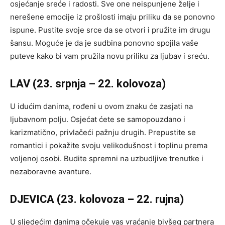
osjećanje sreće i radosti. Sve one neispunjene želje i
nerešene emocije iz prošlosti imaju priliku da se ponovno
ispune. Pustite svoje srce da se otvori i pružite im drugu
šansu. Moguće je da je sudbina ponovno spojila vaše
puteve kako bi vam pružila novu priliku za ljubav i sreću.
LAV (23. srpnja – 22. kolovoza)
U idućim danima, rođeni u ovom znaku će zasjati na
ljubavnom polju. Osjećat ćete se samopouzdano i
karizmatično, privlačeći pažnju drugih. Prepustite se
romantici i pokažite svoju velikodušnost i toplinu prema
voljenoj osobi. Budite spremni na uzbudljive trenutke i
nezaboravne avanture.
DJEVICA (23. kolovoza – 22. rujna)
U sljedećim danima očekuje vas vraćanje bivšeg partnera