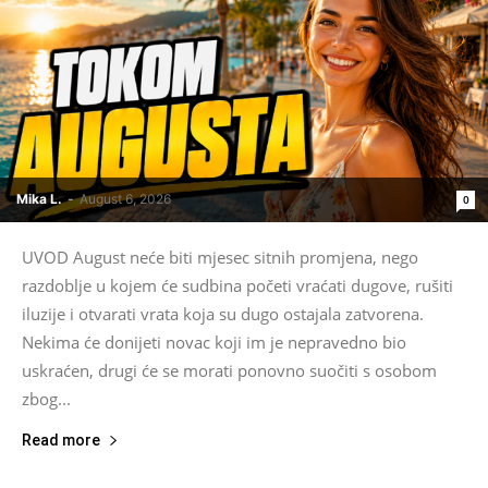
Mika L.
-
August 6, 2026
0
UVOD August neće biti mjesec sitnih promjena, nego
razdoblje u kojem će sudbina početi vraćati dugove, rušiti
iluzije i otvarati vrata koja su dugo ostajala zatvorena.
Nekima će donijeti novac koji im je nepravedno bio
uskraćen, drugi će se morati ponovno suočiti s osobom
zbog...
Read more