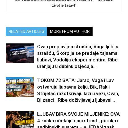
život je šašav!”
RELATED ARTICLES
MORE FROM AUTHOR
Ovan preplavljen strašću, Vaga ljubi s
strašću, Škorpija se predaje tajnama
ljubavi, Vodolija eksperimentira, Ribe
uranjaju u dubinu osjećaja…
TOKOM 72 SATA: Jarac, Vaga i Lav
ostvaruju ljubavnu želju, Bik, Rak i
Strijelac razotkrivaju laži u vezi, Ovan,
Blizanci i Ribe doživljavaju ljubavni...
LJUBAV BIRA SVOJE MILJENIKE: OVA
4 znaka očekuju dani strasti, poruka i
sudbinskih susreta – a JEDAN znak