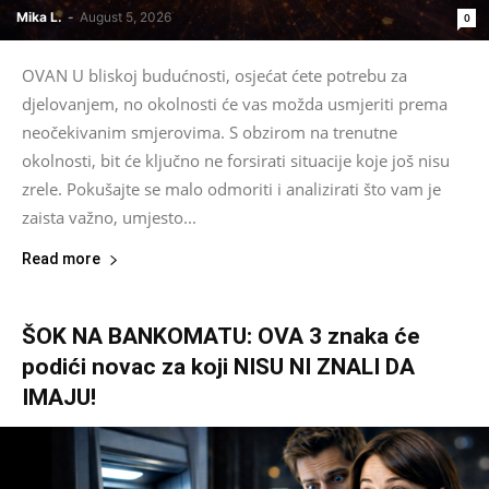
Mika L.
-
August 5, 2026
0
OVAN U bliskoj budućnosti, osjećat ćete potrebu za
djelovanjem, no okolnosti će vas možda usmjeriti prema
neočekivanim smjerovima. S obzirom na trenutne
okolnosti, bit će ključno ne forsirati situacije koje još nisu
zrele. Pokušajte se malo odmoriti i analizirati što vam je
zaista važno, umjesto...
Read more
ŠOK NA BANKOMATU: OVA 3 znaka će
podići novac za koji NISU NI ZNALI DA
IMAJU!