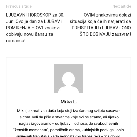
Previous article
Next article
LJUBAVNI HOROSKOP za 30.
OVIM znakovima dolazi
Jun: Ovo je dan za LJUBAV i
situacija koja će ih natjerati da
POMIRENJA – OVI znakovi
PREISPITAJU i LJUBAV i ONO
dobivaju novu šansu za
ŠTO DOBIVAJU zauzvrat!
romansu!
Mika L.
Mika je kreativna duša koja stoji iza šarenog svijeta sasava-
ja.com. Voli da piše o stvarima koje svi osjećamo, ali rijetko
naglas izgovaramo – od ljubavi i odnosa, do svakodnevnih
“ženskih momenata”, porodičnih drama, kuhinjskih podviga i onih
smiješnih trenutaka kada jednostavno trebaš reći – “pa dobro,