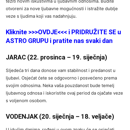
težiti novim iskustvima u ljubavnim odnosima. Budite
otvoreni za nove ljubavne mogućnosti i istražite dublje
veze s ljudima koji vas nadahnjuju.
Kliknite >>>OVDJE<<< i PRIDRUŽITE SE u
ASTRO GRUPU i pratite nas svaki dan
JARAC (22. prosinca – 19. siječnja)
Sljedeća tri dana donose vam stabilnost i predanost u
ljubavi. Osjećat ćete se odgovorno i posvećeno prema
svojim odnosima. Neka vaša pouzdanost bude temelj
ljubavnog odnosa i iskoristite ovaj period da ojačate veze
s voljenom osobom.
VODENJAK (20. siječnja – 18. veljače)
U idućim danima, rođeni u ovom znaku će se osjećati