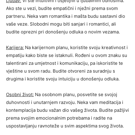
Ljubav:
Vi ste intuitivni i osjetljivi u ljubavnim odnosima.
Ako ste u vezi, budite empatični i nježni prema svom
partneru. Neka vam romantika i mašta budu sastavni dio
vaše veze. Slobodni mogu biti sanjari i romantici, ali
budite oprezni pri donošenju odluka o novim vezama.
Karijera:
Na karijernom planu, koristite svoju kreativnost i
empatiju kako biste se istaknuli. Rođeni u ovom znaku su
talentirani za umjetnost i komunikaciju, pa iskoristite te
vještine u svom radu. Budite otvoreni za suradnju s
drugima i koristite svoju intuiciju u donošenju odluka.
Osobni život:
Na osobnom planu, posvetite se svojoj
duhovnosti i unutarnjem razvoju. Neka vam meditacija i
kontemplacija budu važan dio vašeg života. Budite pažljivi
prema svojim emocionalnim potrebama i radite na
uspostavljanju ravnoteže u svim aspektima svog života.