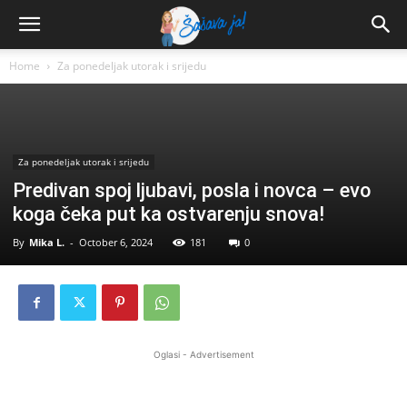
Home
Za ponedeljak utorak i srijedu
Za ponedeljak utorak i srijedu
Predivan spoj ljubavi, posla i novca – evo
koga čeka put ka ostvarenju snova!
By
Mika L.
-
October 6, 2024
181
0
Oglasi - Advertisement