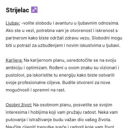
Strijelac
Ljubav:
-volite slobodu i avanturu u ljubavnim odnosima.
Ako ste u vezi, potrebna vam je otvorenost i iskrenost s
partnerom kako biste održali zdravu vezu. Slobodni mogu
biti u potrazi za uzbuđenjem i novim iskustvima u ljubavi.
Karijera:
Na karijernom planu, usredotočite se na svoju
ambiciju i optimizam. Rođeni u ovom znaku su vizionari i
pustolovi, pa iskoristite tu energiju kako biste ostvarili
svoje profesionalne ciljeve. Budite otvoreni za nove
mogućnosti i spremni na rast.
Osobni život:
Na osobnom planu, posvetite se svojim
interesima i hobijima koji vam pružaju radost. Neka vam
putovanja i istraživanje budu važan dio vašeg života.
Naučite cijeniti trenutke sreće i radosti koje vam život