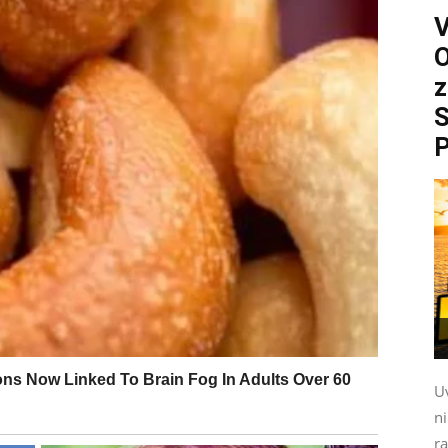
O
z
S
P
Uv
n
ra