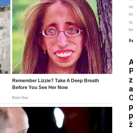
uv
i
su
tr
R
P
z
a
O
p
p
ž