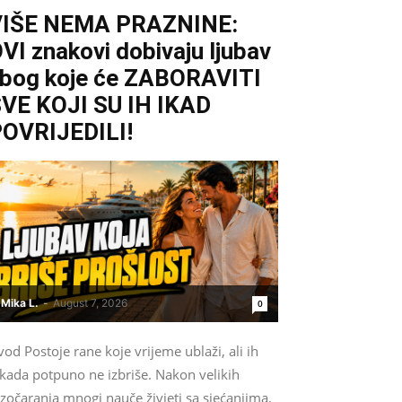
VIŠE NEMA PRAZNINE:
VI znakovi dobivaju ljubav
bog koje će ZABORAVITI
VE KOJI SU IH IKAD
OVRIJEDILI!
Mika L.
-
August 7, 2026
0
od Postoje rane koje vrijeme ublaži, ali ih
ikada potpuno ne izbriše. Nakon velikih
zočaranja mnogi nauče živjeti sa sjećanjima,