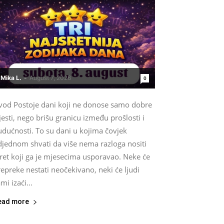
Mika L.
-
August 7, 2026
0
vod Postoje dani koji ne donose samo dobre
jesti, nego brišu granicu između prošlosti i
udućnosti. To su dani u kojima čovjek
djednom shvati da više nema razloga nositi
ret koji ga je mjesecima usporavao. Neke će
epreke nestati neočekivano, neki će ljudi
mi izaći...
ead more