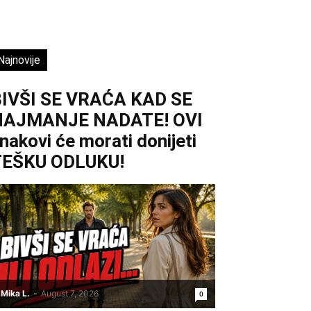
Najnovije
IVŠI SE VRAĆA KAD SE
NAJMANJE NADATE! OVI
nakovi će morati donijeti
TEŠKU ODLUKU!
Mika L.
-
August 7, 2026
0