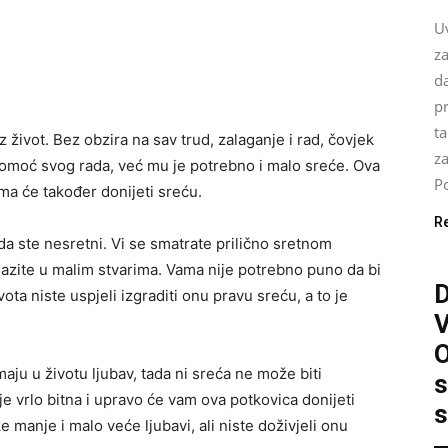
U
za
da
pr
ta
život. Bez obzira na sav trud, zalaganje i rad, čovjek
z
omoć svog rada, već mu je potrebno i malo sreće. Ova
Po
ama će također donijeti sreću.
R
 da ste nesretni. Vi se smatrate prilično sretnom
zite u malim stvarima. Vama nije potrebno puno da bi
ta niste uspjeli izgraditi onu pravu sreću, a to je
O
aju u životu ljubav, tada ni sreća ne može biti
s
 je vrlo bitna i upravo će vam ova potkovica donijeti
s
 manje i malo veće ljubavi, ali niste doživjeli onu