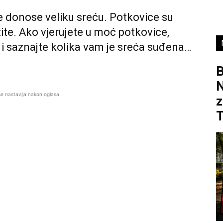
e donose veliku sreću. Potkovice su
tite. Ako vjerujete u moć potkovice,
 i saznajte kolika vam je sreća suđena…
B
se nastavlja nakon oglasa
z