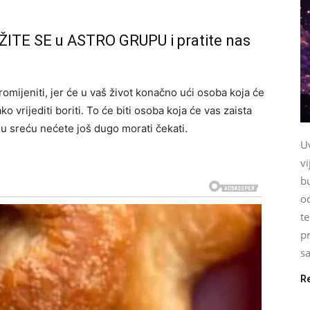
ŽITE SE u ASTRO GRUPU i pratite nas
omijeniti, jer će u vaš život konačno ući osoba koja će
ako vrijediti boriti. To će biti osoba koja će vas zaista
bavnu sreću nećete još dugo morati čekati.
U
vi
b
o
te
pr
sa
R