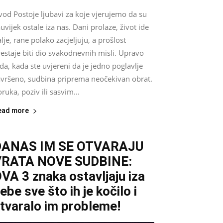
vod Postoje ljubavi za koje vjerujemo da su
uvijek ostale iza nas. Dani prolaze, život ide
lje, rane polako zacjeljuju, a prošlost
estaje biti dio svakodnevnih misli. Upravo
da, kada ste uvjereni da je jedno poglavlje
avršeno, sudbina priprema neočekivan obrat.
ruka, poziv ili sasvim...
ead more
DANAS IM SE OTVARAJU
VRATA NOVE SUDBINE:
VA 3 znaka ostavljaju iza
ebe sve što ih je kočilo i
tvaralo im probleme!