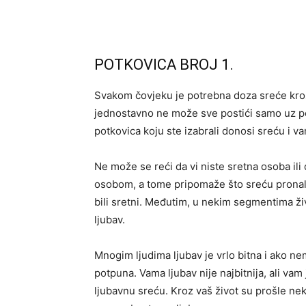
POTKOVICA BROJ 1.
Svakom čovjeku je potrebna doza sreće kroz 
jednostavno ne može sve postići samo uz p
potkovica koju ste izabrali donosi sreću i v
Ne može se reći da vi niste sretna osoba ili
osobom, a tome pripomaže što sreću pronala
bili sretni. Međutim, u nekim segmentima živo
ljubav.
Mnogim ljudima ljubav je vrlo bitna i ako nem
potpuna. Vama ljubav nije najbitnija, ali vam
ljubavnu sreću. Kroz vaš život su prošle neke