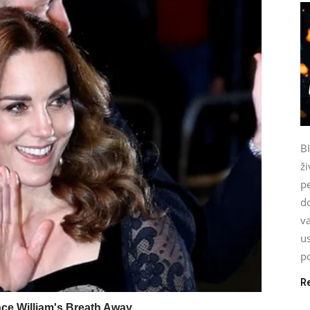
B
ži
p
do
va
u
po
R