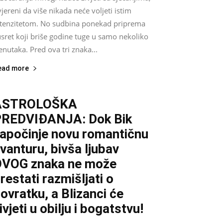
jereni da više nikada neće voljeti istim
ntenzitetom. No sudbina ponekad priprema
sret koji briše godine tuge u samo nekoliko
enutaka. Pred ova tri znaka...
ead more
ASTROLOŠKA
REDVIĐANJA: Dok Bik
apočinje novu romantičnu
vanturu, bivša ljubav
VOG znaka ne može
restati razmišljati o
ovratku, a Blizanci će
ivjeti u obilju i bogatstvu!