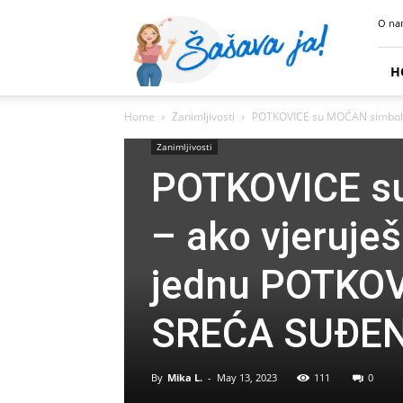
Sasava
O na
Ja
H
Home
Zanimljivosti
POTKOVICE su MOĆAN simbol ZA
Zanimljivosti
POTKOVICE s
– ako vjeruje
jednu POTKOVI
SREĆA SUĐE
By
Mika L.
-
May 13, 2023
111
0