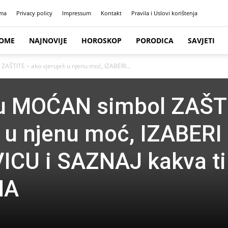
ma
Privacy policy
Impressum
Kontakt
Pravila i Uslovi korištenja
OME
NAJNOVIJE
HOROSKOP
PORODICA
SAVJETI
ŠTITE – ako vjeruješ u njenu moć, IZABERI...
u MOĆAN simbol ZAŠT
š u njenu moć, IZABERI
CU i SAZNAJ kakva ti 
NA