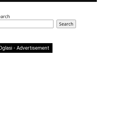
earch
Search
Oglasi - Advertisement