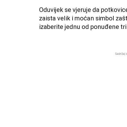
Oduvijek se vjeruje da potkovic
zaista velik i moćan simbol zaš
izaberite jednu od ponuđene tri
Sadržaj 