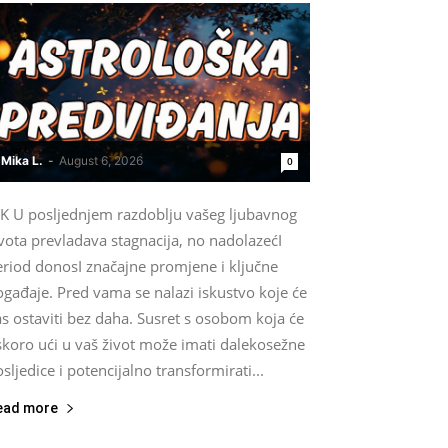
Mika L.
-
August 6, 2026
0
IK U posljednjem razdoblju vašeg ljubavnog
vota prevladava stagnacija, no nadolazećI
eriod donosI značajne promjene i ključne
gađaje. Pred vama se nalazi iskustvo koje će
s ostaviti bez daha. Susret s osobom koja će
skoro ući u vaš život može imati dalekosežne
sljedice i potencijalno transformirati...
ead more