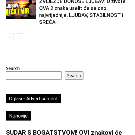
ZVIJEZDE DONOSE LJUBAV: U živote
OVA 2 znaka uselit će se ono
najvrijednije, LJUBAV, STABILNOST i
SREĆA!
Search
Search
Oglasi - Advertisement
Najnovije
SUDAR S BOGATSTVOM! OVI znakovi će