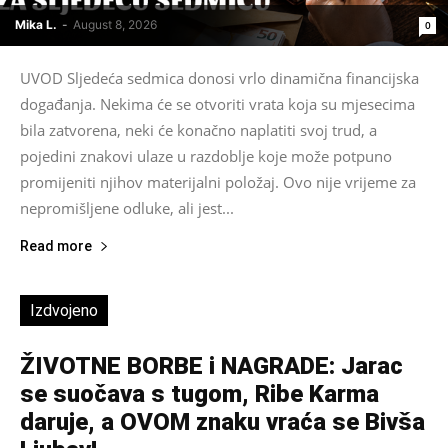
Mika L.
-
August 8, 2026
0
UVOD Sljedeća sedmica donosi vrlo dinamična financijska
događanja. Nekima će se otvoriti vrata koja su mjesecima
bila zatvorena, neki će konačno naplatiti svoj trud, a
pojedini znakovi ulaze u razdoblje koje može potpuno
promijeniti njihov materijalni položaj. Ovo nije vrijeme za
nepromišljene odluke, ali jest...
Read more
Izdvojeno
ŽIVOTNE BORBE i NAGRADE: Jarac
se suočava s tugom, Ribe Karma
daruje, a OVOM znaku vraća se Bivša