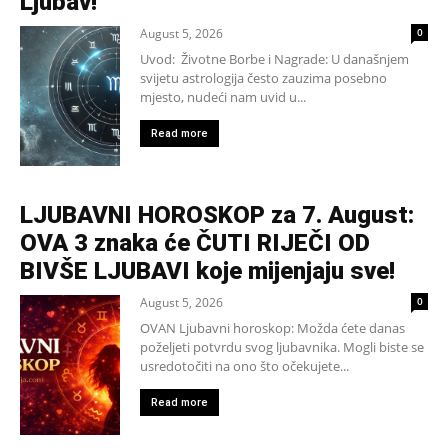
Ljubav!
August 5, 2026
0
Uvod: Životne Borbe i Nagrade: U današnjem
svijetu astrologija često zauzima posebno
mjesto, nudeći nam uvid u...
Read more
LJUBAVNI HOROSKOP za 7. August:
OVA 3 znaka će ČUTI RIJEČI OD
BIVŠE LJUBAVI koje mijenjaju sve!
August 5, 2026
0
OVAN Ljubavni horoskop: Možda ćete danas
poželjeti potvrdu svog ljubavnika. Mogli biste se
usredotočiti na ono što očekujete...
Read more