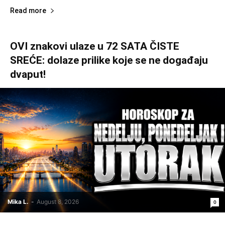
Read more
OVI znakovi ulaze u 72 SATA ČISTE
SREĆE: dolaze prilike koje se ne događaju
dvaput!
Mika L.
-
August 8, 2026
0