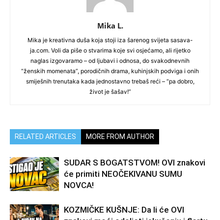
Mika L.
Mika je kreativna duša koja stoji iza šarenog svijeta sasava-
ja.com. Voli da piše o stvarima koje svi osjećamo, ali rijetko
naglas izgovaramo – od ljubavi i odnosa, do svakodnevnih
“ženskih momenata”, porodičnih drama, kuhinjskih podviga i onih
smiješnih trenutaka kada jednostavno trebaš reći – “pa dobro,
život je šašav!”
RELATED ARTICLES
MORE FROM AUTHOR
SUDAR S BOGATSTVOM! OVI znakovi
će primiti NEOČEKIVANU SUMU
NOVCA!
KOZMIČKE KUŠNJE: Da li će OVI