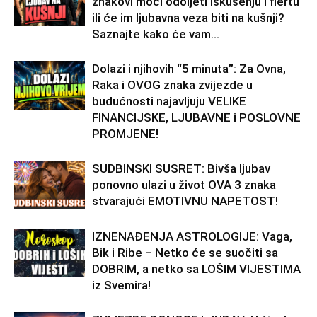
znakovi moći odoljeti iskušenju i flertu
ili će im ljubavna veza biti na kušnji?
Saznajte kako će vam...
Dolazi i njihovih “5 minuta”: Za Ovna,
Raka i OVOG znaka zvijezde u
budućnosti najavljuju VELIKE
FINANCIJSKE, LJUBAVNE i POSLOVNE
PROMJENE!
SUDBINSKI SUSRET: Bivša ljubav
ponovno ulazi u život OVA 3 znaka
stvarajući EMOTIVNU NAPETOST!
IZNENAĐENJA ASTROLOGIJE: Vaga,
Bik i Ribe – Netko će se suočiti sa
DOBRIM, a netko sa LOŠIM VIJESTIMA
iz Svemira!