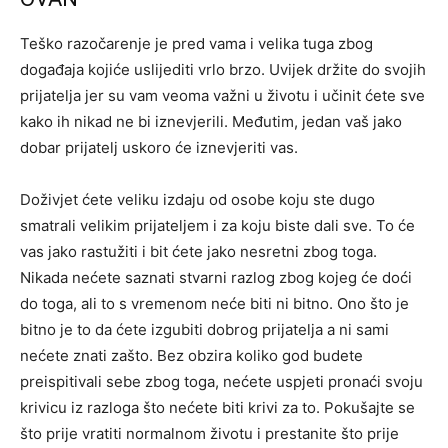
Teško razočarenje je pred vama i velika tuga zbog
događaja kojiće uslijediti vrlo brzo. Uvijek držite do svojih
prijatelja jer su vam veoma važni u životu i učinit ćete sve
kako ih nikad ne bi iznevjerili. Međutim, jedan vaš jako
dobar prijatelj uskoro će iznevjeriti vas.
Doživjet ćete veliku izdaju od osobe koju ste dugo
smatrali velikim prijateljem i za koju biste dali sve. To će
vas jako rastužiti i bit ćete jako nesretni zbog toga.
Nikada nećete saznati stvarni razlog zbog kojeg će doći
do toga, ali to s vremenom neće biti ni bitno. Ono što je
bitno je to da ćete izgubiti dobrog prijatelja a ni sami
nećete znati zašto. Bez obzira koliko god budete
preispitivali sebe zbog toga, nećete uspjeti pronaći svoju
krivicu iz razloga što nećete biti krivi za to. Pokušajte se
što prije vratiti normalnom životu i prestanite što prije