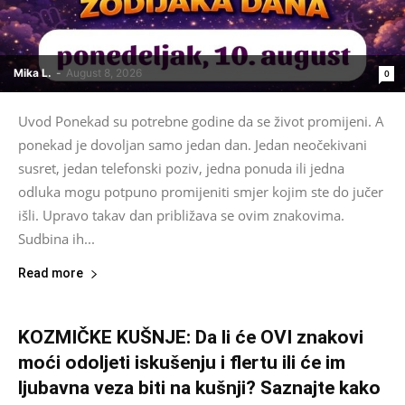
Mika L.
-
August 8, 2026
0
Uvod Ponekad su potrebne godine da se život promijeni. A
ponekad je dovoljan samo jedan dan. Jedan neočekivani
susret, jedan telefonski poziv, jedna ponuda ili jedna
odluka mogu potpuno promijeniti smjer kojim ste do jučer
išli. Upravo takav dan približava se ovim znakovima.
Sudbina ih...
Read more
KOZMIČKE KUŠNJE: Da li će OVI znakovi
moći odoljeti iskušenju i flertu ili će im
ljubavna veza biti na kušnji? Saznajte kako