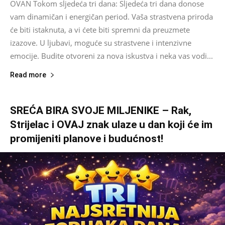
OVAN Tokom sljedeća tri dana: Sljedeća tri dana donose
vam dinamičan i energičan period. Vaša strastvena priroda
će biti istaknuta, a vi ćete biti spremni da preuzmete
izazove. U ljubavi, moguće su strastvene i intenzivne
emocije. Budite otvoreni za nova iskustva i neka vas vodi...
Read more
SREĆA BIRA SVOJE MILJENIKE – Rak,
Strijelac i OVAJ znak ulaze u dan koji će im
promijeniti planove i budućnost!