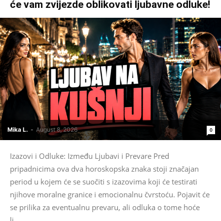
će vam zvijezde oblikovati ljubavne odluke!
Mika L.
-
August 8, 2026
0
Izazovi i Odluke: Između Ljubavi i Prevare Pred
pripadnicima ova dva horoskopska znaka stoji značajan
period u kojem će se suočiti s izazovima koji će testirati
njihove moralne granice i emocionalnu čvrstoću. Pojavit će
se prilika za eventualnu prevaru, ali odluka o tome hoće
li...