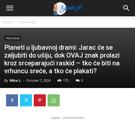
Home
Horoskop
Horoskop
Planeti u ljubavnoj drami: Jarac će se
zaljubiti do ušiju, dok OVAJ znak prolazi
kroz srceparajući raskid – tko će biti na
vrhuncu sreće, a tko će plakati?
By
Mika L.
-
October 7, 2024
175
0
Oglasi - Advertisement