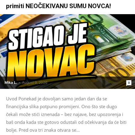
primiti NEOČEKIVANU SUMU NOVCA!
Mika L.
-
August 9, 2026
0
Uvod Ponekad je dovoljan samo jedan dan da se
financijska slika potpuno promijeni. Ono što ste dugo
čekali može stići iznenada – bez najave, bez upozorenja i
baš onda kada ste gotovo odustali od očekivanja da će biti
bolje. Pred ova tri znaka otvara se...