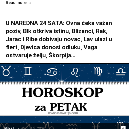
Read more
U NAREDNA 24 SATA: Ovna čeka važan
poziv, Bik otkriva istinu, Blizanci, Rak,
Jarac i Ribe dobivaju novac, Lav ulazi u
flert, Djevica donosi odluku, Vaga
ostvaruje želju, Škorpija...
Mika L.
-
August 5, 2026
0