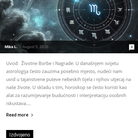
Mika L.
-
August 5, 2026
0
Uvod: Životne Borbe i Nagrade: U današnjem svijetu
astrologija često zauzima posebno mjesto, nudeći nam
uvid u tajanstvene puteve nebeskih tijela i njihov utjecaj na
naše živote. U skladu s tim, horoskop se često koristi kao
alat za razumijevanje budućnosti i interpretaciju osobnih
iskustava....
Read more
Izdvojeno