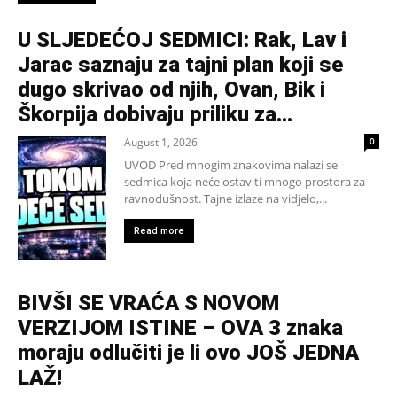
U SLJEDEĆOJ SEDMICI: Rak, Lav i
Jarac saznaju za tajni plan koji se
dugo skrivao od njih, Ovan, Bik i
Škorpija dobivaju priliku za...
August 1, 2026
0
UVOD Pred mnogim znakovima nalazi se
sedmica koja neće ostaviti mnogo prostora za
ravnodušnost. Tajne izlaze na vidjelo,...
Read more
BIVŠI SE VRAĆA S NOVOM
VERZIJOM ISTINE – OVA 3 znaka
moraju odlučiti je li ovo JOŠ JEDNA
LAŽ!