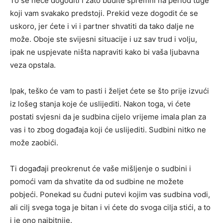
To se neće dogoditi i zato budite spremni na period tuge
koji vam svakako predstoji. Prekid veze dogodit će se
uskoro, jer ćete i vi i partner shvatiti da tako dalje ne
može. Oboje ste svijesni situacije i uz sav trud i volju,
ipak ne uspjevate ništa napraviti kako bi vaša ljubavna
veza opstala.
Ipak, teško će vam to pasti i željet ćete se što prije izvući
iz lošeg stanja koje će uslijediti. Nakon toga, vi ćete
postati svjesni da je sudbina cijelo vrijeme imala plan za
vas i to zbog događaja koji će uslijediti. Sudbini nitko ne
može zaobići.
Ti događaji preokrenut će vaše mišljenje o sudbini i
pomoći vam da shvatite da od sudbine ne možete
pobjeći. Ponekad su čudni putevi kojim vas sudbina vodi,
ali cilj svega toga je bitan i vi ćete do svoga cilja stići, a to
i je ono najbitnije.