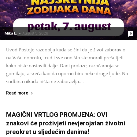
Mika L.
-
August 5, 2026
0
Uvod Postoje razdoblja kada se čini da je život zaboravio
na Vašu dobrotu, trud i sve ono što ste morali prešutjeti
kako biste nastavili dalje. Dani prolaze, razočaranja se
gomilaju, a sreća kao da uporno bira neke druge ljude. No
sudbina nikada ništa ne zaboravlja....
Read more
MAGIČNI VRTLOG PROMJENA: OVI
znakovi će proživjeti nevjerojatan životni
preokret u sljedećim danima!