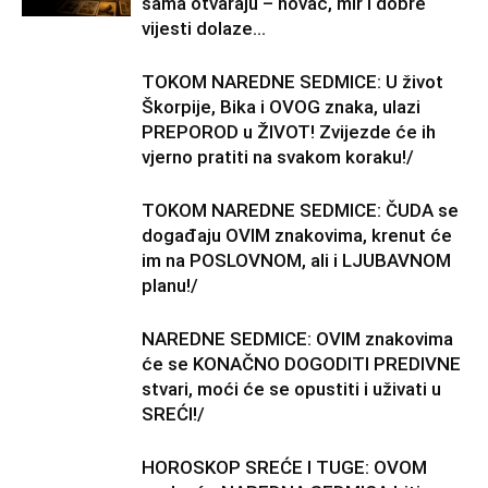
sama otvaraju – novac, mir i dobre
vijesti dolaze...
TOKOM NAREDNE SEDMICE: U život
Škorpije, Bika i OVOG znaka, ulazi
PREPOROD u ŽIVOT! Zvijezde će ih
vjerno pratiti na svakom koraku!/
TOKOM NAREDNE SEDMICE: ČUDA se
događaju OVIM znakovima, krenut će
im na POSLOVNOM, ali i LJUBAVNOM
planu!/
NAREDNE SEDMICE: OVIM znakovima
će se KONAČNO DOGODITI PREDIVNE
stvari, moći će se opustiti i uživati u
SREĆI!/
HOROSKOP SREĆE I TUGE: OVOM