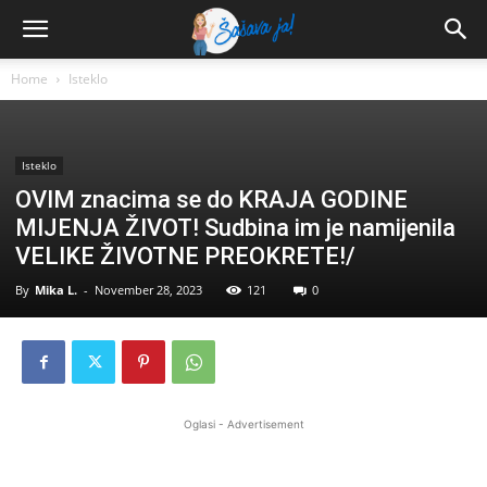
Home
Isteklo
Isteklo
OVIM znacima se do KRAJA GODINE
MIJENJA ŽIVOT! Sudbina im je namijenila
VELIKE ŽIVOTNE PREOKRETE!/
By
Mika L.
-
November 28, 2023
121
0
Oglasi - Advertisement