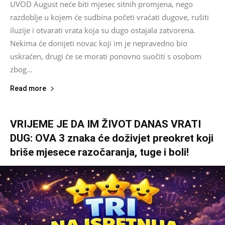
UVOD August neće biti mjesec sitnih promjena, nego
razdoblje u kojem će sudbina početi vraćati dugove, rušiti
iluzije i otvarati vrata koja su dugo ostajala zatvorena.
Nekima će donijeti novac koji im je nepravedno bio
uskraćen, drugi će se morati ponovno suočiti s osobom
zbog...
Read more
VRIJEME JE DA IM ŽIVOT DANAS VRATI
DUG: OVA 3 znaka će doživjet preokret koji
briše mjesece razočaranja, tuge i boli!