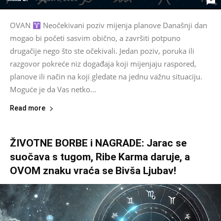
OVAN
Neočekivani poziv mijenja planove Današnji dan
mogao bi početi sasvim obično, a završiti potpuno
drugačije nego što ste očekivali. Jedan poziv, poruka ili
razgovor pokreće niz događaja koji mijenjaju raspored,
planove ili način na koji gledate na jednu važnu situaciju.
Moguće je da Vas netko...
Read more
ŽIVOTNE BORBE i NAGRADE: Jarac se
suočava s tugom, Ribe Karma daruje, a
OVOM znaku vraća se Bivša Ljubav!