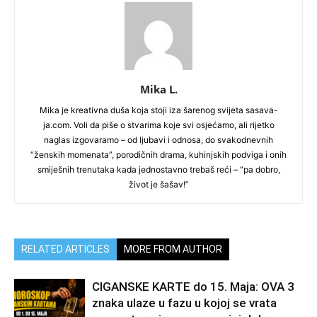
Mika L.
Mika je kreativna duša koja stoji iza šarenog svijeta sasava-
ja.com. Voli da piše o stvarima koje svi osjećamo, ali rijetko
naglas izgovaramo – od ljubavi i odnosa, do svakodnevnih
“ženskih momenata”, porodičnih drama, kuhinjskih podviga i onih
smiješnih trenutaka kada jednostavno trebaš reći – “pa dobro,
život je šašav!”
RELATED ARTICLES
MORE FROM AUTHOR
CIGANSKE KARTE do 15. Maja: OVA 3
znaka ulaze u fazu u kojoj se vrata