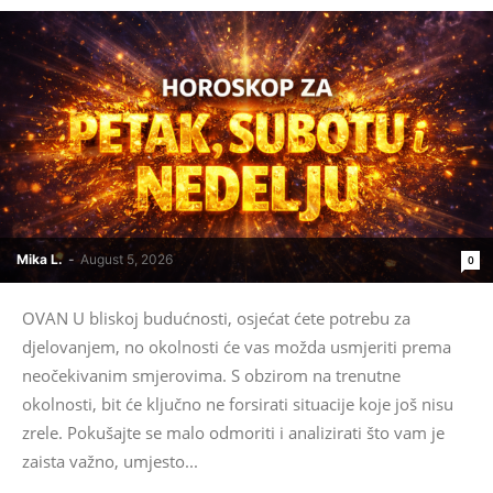
Mika L.
-
August 5, 2026
0
OVAN U bliskoj budućnosti, osjećat ćete potrebu za
djelovanjem, no okolnosti će vas možda usmjeriti prema
neočekivanim smjerovima. S obzirom na trenutne
okolnosti, bit će ključno ne forsirati situacije koje još nisu
zrele. Pokušajte se malo odmoriti i analizirati što vam je
zaista važno, umjesto...