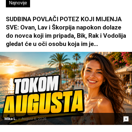
Najnovije
SUDBINA POVLAČI POTEZ KOJI MIJENJA
SVE: Ovan, Lav i Škorpija napokon dolaze
do novca koji im pripada, Bik, Rak i Vodolija
gledat će u oči osobu koja im je...
Mika L.
-
August 6, 2026
0